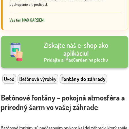
pochopenie a trpezlivosť.
Váš tím MAX GARDEN!
Získajte náš e-shop ako
aplikáciu!
Pridajte si MaxGarden na plochu
Úvod
Betónové výrobky
Fontány do záhrady
Betónové fontány – pokojná atmosféra a
prírodný šarm vo vašej záhrade
Betónové fontány sú nadčasovým prvkom každej záhrady, ktorý spája