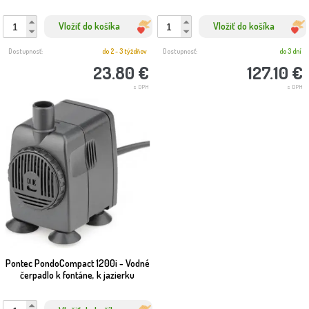
Vložiť do košíka
Vložiť do košíka
Dostupnosť:
do 2 - 3 týždňov
Dostupnosť:
do 3 dní
23.80 €
127.10 €
s DPH
s DPH
Pontec PondoCompact 1200i - Vodné
čerpadlo k fontáne, k jazierku