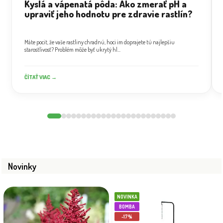
Kyslá a vápenatá pôda: Ako zmerať pH a
upraviť jeho hodnotu pre zdravie rastlín?
Máte pocit, že vaše rastliny chradnú, hoci im doprajete tú najlepšiu
starostlivosť? Problém môže byť ukrytý hl...
ČÍTAŤ VIAC →
Novinky
NOVINKA
BOMBA
-17%