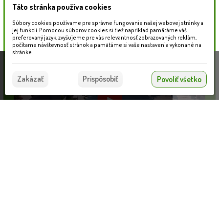
Táto stránka používa cookies
Naše záhradné centrum
Súbory cookies používame pre správne fungovanie našej webovej stránky a
jej funkcií. Pomocou súborov cookies si tiež napríklad pamätáme váš
preferovaný jazyk, zvyšujeme pre vás relevantnosť zobrazovaných reklám,
počítame návštevnosť stránok a pamätáme si vaše nastavenia vykonané na
stránke.
Táto stránka používa súbory cookies, ktoré nám
pomáhajú poskytovať služby. Používaním našich
Súhlasím
Zakázať
Prispôsobiť
Povoliť všetko
služieb vyjadrujete súhlas s používaním súborov
cookies.
Viac informácií nájdete tu.
Informácie pre zákazníkov
Nahrávam...
VLOŽIŤ DO KOŠÍKA
Blog
Obchodné podmienky
Ochrana osobných údajov
Platobné možnosti
Cenník dopravy