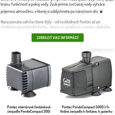
krásu, funkčnosť a pokoj vody. Zvuk jemne zurčiacej vody vytvára
príjemnú atmosféru, v ktorej si oddýchnete po náročnom dni. ⛲
Naša ponuka zahŕňa rôzne štýly – od rustikálnych fontán až po
moderné geometrické formy – ktoré sú vyrobené z vysoko odolného
betónu. Tento materiál zabezpečuje dlhú životnosť a odolnosť voči
mrazu, UV žiareniu aj poveternostným vplyvom. 🌦️
ZOBRAZIŤ VIAC INFORMÁCIÍ
Fontány môžete jednoducho umiestniť do kútika záhrady, ku vstupu
alebo k terase – sú ideálne na vytvorenie estetického aj zvukového
zážitku. Niektoré modely sú vybavené cirkulačnými čerpadlami, ktoré
nevyžadujú napojenie na vodovod.
💡 Tip: Kombinujte fontány s
betónovými umývadlami
alebo
voľne
stojacimi hydrantmi
a vytvorte harmonické riešenie pre funkčný a
elegantný záhradný priestor.
📦 Produkty doručíme rýchlo a bezpečne – vlastnou dopravou alebo
kuriérom.
Pontec interiérové fontánkové
Pontec PondoCompact 5000 l/h-
čerpadlo PondoCompact 300i
Vodné čerpadlo k fontáne, k jazierku