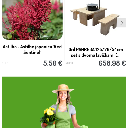
Astilba - Astilbe japonica ´Red
Gril PAHREBA 175/76/54cm
Sentinel´
set s dvoma lavičkami (...
5.50 €
658.98 €
s DPH
s DPH