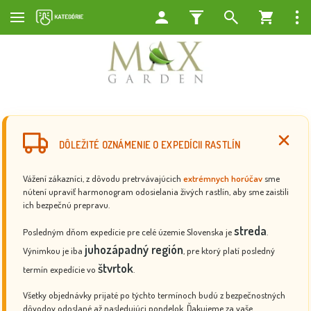
DÔLEŽITÉ OZNÁMENIE O EXPEDÍCII RASTLÍN
Vážení zákazníci, z dôvodu pretrvávajúcich
extrémnych horúčav
sme
nútení upraviť harmonogram odosielania živých rastlín, aby sme zaistili
ich bezpečnú prepravu.
streda
Posledným dňom expedície pre celé územie Slovenska je
.
juhozápadný región
Výnimkou je iba
, pre ktorý platí posledný
štvrtok
termín expedície vo
.
Všetky objednávky prijaté po týchto termínoch budú z bezpečnostných
dôvodov odoslané až nasledujúci pondelok. Ďakujeme za vaše