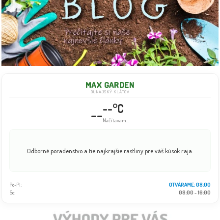
MAX GARDEN
DUNAJSKÝ KLÁTOV
--°C
--
Načítavam...
Odborné poradenstvo a tie najkrajšie rastliny pre váš kúsok raja.
Po-Pi:
OTVÁRAME: 08:00
So:
08:00 - 16:00