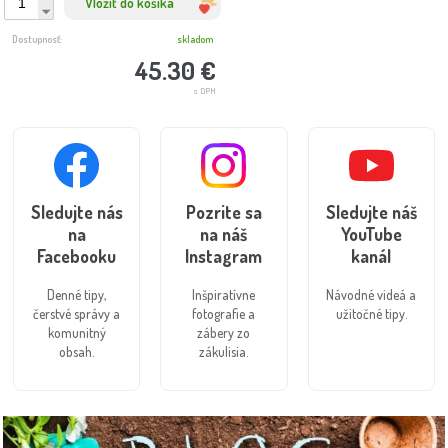
Vložiť do košíka
Dostupnosť:
skladom
45.30 €
s DPH
Sledujte nás
Pozrite sa
Sledujte náš
na
na náš
YouTube
Facebooku
Instagram
kanál
Denné tipy,
Inšpiratívne
Návodné videá a
čerstvé správy a
fotografie a
užitočné tipy.
komunitný
zábery zo
obsah.
zákulisia.