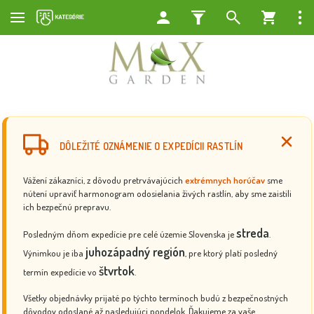
DÔLEŽITÉ OZNÁMENIE O EXPEDÍCII RASTLÍN
Vážení zákazníci, z dôvodu pretrvávajúcich
extrémnych horúčav
sme
nútení upraviť harmonogram odosielania živých rastlín, aby sme zaistili
ich bezpečnú prepravu.
streda
Posledným dňom expedície pre celé územie Slovenska je
.
juhozápadný región
Výnimkou je iba
, pre ktorý platí posledný
štvrtok
termín expedície vo
.
Všetky objednávky prijaté po týchto termínoch budú z bezpečnostných
dôvodov odoslané až nasledujúci pondelok. Ďakujeme za vaše