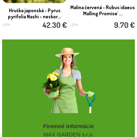
Malina červená - Rubus idaeus
Hruška japonská - Pyrus
'Malling Promise' ...
pyrifolia Nashi - neskor...
42.30 €
9.70 €
s DPH
s DPH
Firemné informácie
MAX GARDEN s.r.o.