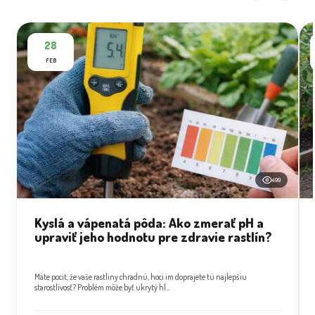
28
FEB
499
Kyslá a vápenatá pôda: Ako zmerať pH a
upraviť jeho hodnotu pre zdravie rastlín?
Máte pocit, že vaše rastliny chradnú, hoci im doprajete tú najlepšiu
starostlivosť? Problém môže byť ukrytý hl...