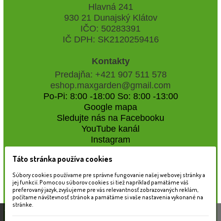
Hlavná 241
930 21 Dunajský Klátov
IČO: 50283391
IČ DPH: SK2120259416
Kontakty
Predajňa: +421 907 511 578
eshop.maxgarden@gmail.com
Po-Pi: 8:00 -18:00 So: 8:00 -13:00
Google mapa
Sledujte nás na Facebooku
YouTube kanál
Instagram
Táto stránka používa cookies
Naše záhradné centrum
Súbory cookies používame pre správne fungovanie našej webovej stránky a
jej funkcií. Pomocou súborov cookies si tiež napríklad pamätáme váš
preferovaný jazyk, zvyšujeme pre vás relevantnosť zobrazovaných reklám,
počítame návštevnosť stránok a pamätáme si vaše nastavenia vykonané na
stránke.
Táto stránka používa súbory cookies, ktoré nám