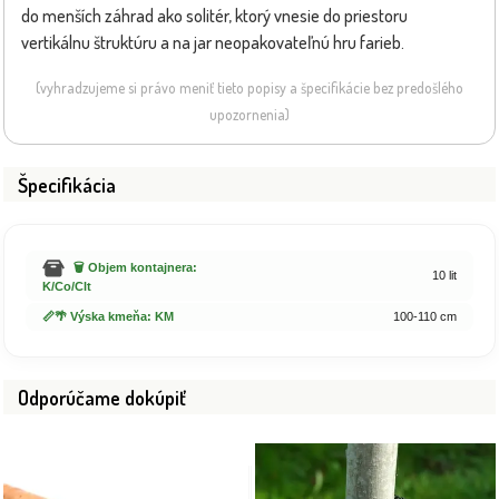
do menších záhrad ako solitér, ktorý vnesie do priestoru
vertikálnu štruktúru a na jar neopakovateľnú hru farieb.
(vyhradzujeme si právo meniť tieto popisy a špecifikácie bez predošlého
upozornenia)
Špecifikácia
🗑️ Objem kontajnera:
10 lit
K/Co/Clt
📏🌴 Výska kmeňa: KM
100-110 cm
Odporúčame dokúpiť