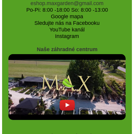
eshop.maxgarden@gmail.com
Po-Pi: 8:00 -18:00 So: 8:00 -13:00
Google mapa
Sledujte nás na Facebooku
YouTube kanál
Instagram
Naše záhradné centrum