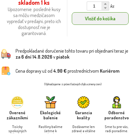
skladom 1 ks
ks
Upozornenie: posledné kusy
sa môžu medzičasom
Vložiť do košíka
vypredať v predajni, preto ich
dostupnosť nie je
garantovaná.
Predpokladané doručenie tohto tovaru pri objednaní teraz je
za 6 dní
14.8.2026
v
piatok
Cena dopravy už od
4.90 €
prostredníctvom
Kuriérom
(Vyhradzujeme si právo tlačových chýb a zmeny cien)
Overené
Ekologické
Garancia
Odborné
zákazníkmi
balenie
kvality
poradenstvo
Tisícky
Rastliny balíme
Dodávame len
Sme tu pre vás,
spokojných
šetrne k
zdravé a vitálne
radi poradíme.