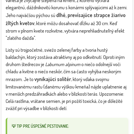
varieta je zvyčajne štepená na kmeni, z ktorého vytvára
elegantnú, dáždnikovitú korunu s konármi splývajúcimi až k zemi.
dlhé, prevísajúce strapce žiarivo
Jeho najväčšou pýchou sú
žltých kvetov
, ktoré môžu dosahovať dĺžku až 30 cm. Keď
strom v plnom kvete rozkvitne, vytvára neprehliadnuteľný efekt
"zlatého dažďa".
Listy sú trojpočetné, sviežo zelenej farby a tvoria hustý
baldachýn, ktorý zostáva atraktívny aj po odkvitnutí. Oproti iným
druhom štedrecov je
Laburnum alpinum
o niečo odolnejší voči
chladu a kvitne o niečo neskôr, čím sa často vyhýba neskorým
vynikajúci solitér
mrazom. Je to
, ktorý vďaka svojmu
limitovanému rastu (danému výškou kmeňa) nájde uplatnenie aj
v menších predzáhradkách alebo v blízkosti terás. Upozornenie:
Celá rastlina, vrátane semien, je pri požití toxická, čo je dôležité
zvážiť pri výsadbe v blízkosti detí.
💡 TIP PRE ÚSPEŠNÉ PESTOVANIE: