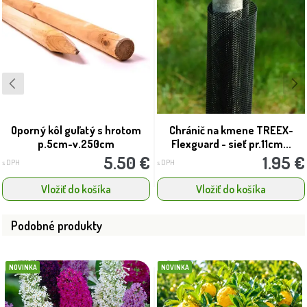
Oporný kôl guľatý s hrotom
Chránič na kmene TREEX-
p.5cm-v.250cm
Flexguard - sieť pr.11cm...
5.50 €
1.95 €
s DPH
s DPH
Vložiť do košíka
Vložiť do košíka
Podobné produkty
NOVINKA
NOVINKA