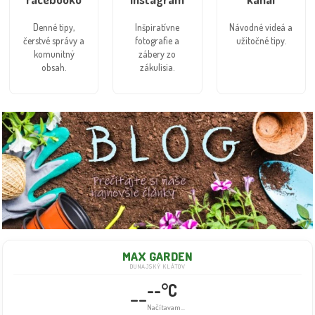
Denné tipy,
Inšpiratívne
Návodné videá a
čerstvé správy a
fotografie a
užitočné tipy.
komunitný
zábery zo
obsah.
zákulisia.
MAX GARDEN
DUNAJSKÝ KLÁTOV
--°C
--
Info dočasne nedostupné