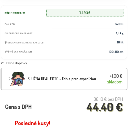
14936
KÓD PRODUKTU
14936
EAN KÓD
1,5 kg
ORIENTAČNÁ HMOTNOSŤ
10 lit
🗑️ OBJEM KONTAJNERA: K/CO/CLT
100-110 cm
📏🌴 VÝSKA KMEŇA: KM
Voliteľné doplnky
+1.00 €
SLUŽBA REAL FOTO - Fotka pred expedíciou
skladom
36.10 €
bez DPH
44.40 €
Cena s DPH
Posledné kusy!