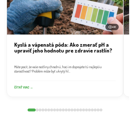
498
Kyslá a vápenatá pôda: Ako zmerať pH a
upraviť jeho hodnotu pre zdravie rastlín?
Máte pocit, že vaše rastliny chradnú, hoci im doprajete tú najlepšiu
starostlivosť? Problém môže byť ukrytý hl...
ČÍTAŤ VIAC →