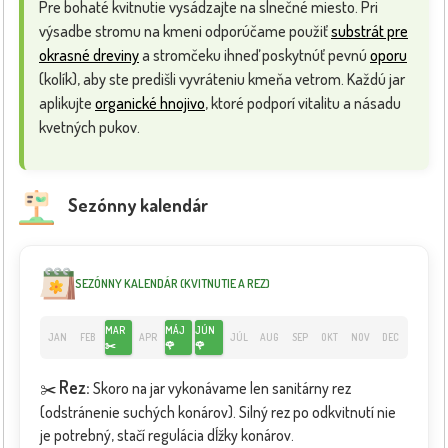
Pre bohaté kvitnutie vysádzajte na slnečné miesto. Pri
výsadbe stromu na kmeni odporúčame použiť
substrát pre
okrasné dreviny
a stromčeku ihneď poskytnúť pevnú
oporu
(kolík), aby ste predišli vyvráteniu kmeňa vetrom. Každú jar
aplikujte
organické hnojivo
, ktoré podporí vitalitu a násadu
kvetných pukov.
Sezónny kalendár
SEZÓNNY KALENDÁR (KVITNUTIE A REZ)
MAR
MÁJ
JÚN
JAN
FEB
APR
JÚL
AUG
SEP
OKT
NOV
DEC
✂️
🌹
🌹
Rez:
✂️
Skoro na jar vykonávame len sanitárny rez
(odstránenie suchých konárov). Silný rez po odkvitnutí nie
je potrebný, stačí regulácia dĺžky konárov.