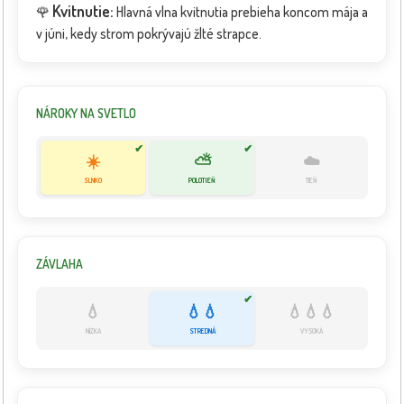
Kvitnutie:
🌹
Hlavná vlna kvitnutia prebieha koncom mája a
v júni, kedy strom pokrývajú žlté strapce.
NÁROKY NA SVETLO
✔
✔
☀️
⛅
☁️
SLNKO
POLOTIEŇ
TIEŇ
ZÁVLAHA
✔
💧
💧💧
💧💧💧
NÍZKA
STREDNÁ
VYSOKÁ