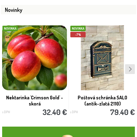
Novinky
NOVINKA
NOVINKA
-7%
Nektarinka 'Crimson Gold' -
Poštová schránka SALO
skorá
(antik-zlatá 2110)
32.40 €
79.40 €
s DPH
s DPH