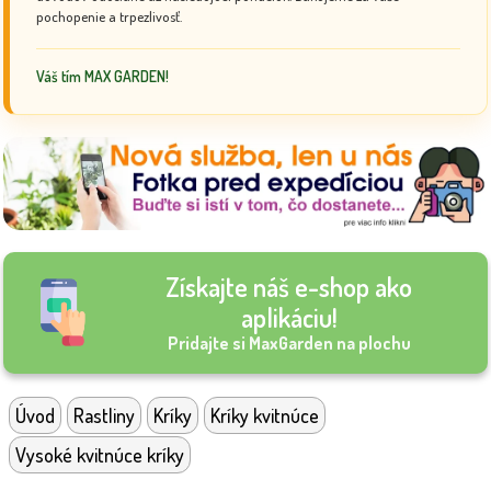
pochopenie a trpezlivosť.
Váš tím MAX GARDEN!
Získajte náš e-shop ako
aplikáciu!
Pridajte si MaxGarden na plochu
Úvod
Rastliny
Kríky
Kríky kvitnúce
Vysoké kvitnúce kríky