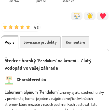
klientov.
prírode.
sadenice.
5.0
Popis
Súvisiace produkty
Komentáre
Štedrec horský
na kmeni – Zlatý
'Pendulum'
vodopád vo vašej záhrade
Charakteristika
Laburnum alpinum 'Pendulum'
, známy aj ako štedrec horský
v previsnutej forme, je jeden z najpôsobivejších kvitnúcich
stromov, ktoré môžete v našich podmienkach pestovať. Táto