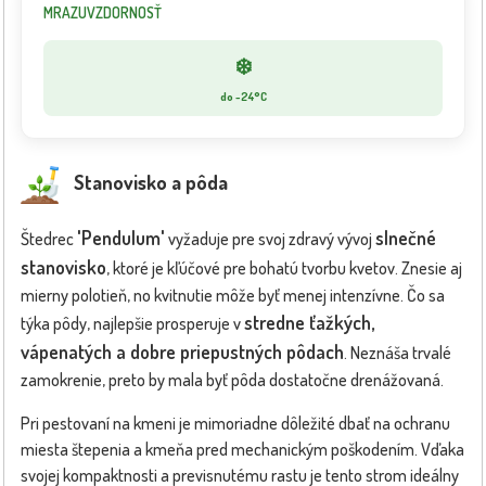
MRAZUVZDORNOSŤ
❄️
do -24°C
Stanovisko a pôda
'Pendulum'
slnečné
Štedrec
vyžaduje pre svoj zdravý vývoj
stanovisko
, ktoré je kľúčové pre bohatú tvorbu kvetov. Znesie aj
mierny polotieň, no kvitnutie môže byť menej intenzívne. Čo sa
stredne ťažkých,
týka pôdy, najlepšie prosperuje v
vápenatých a dobre priepustných pôdach
. Neznáša trvalé
zamokrenie, preto by mala byť pôda dostatočne drenážovaná.
Pri pestovaní na kmeni je mimoriadne dôležité dbať na ochranu
miesta štepenia a kmeňa pred mechanickým poškodením. Vďaka
svojej kompaktnosti a previsnutému rastu je tento strom ideálny