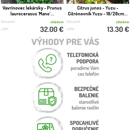
Vavrínovec lekársky - Prunus
Citrus junos - Yuzu -
laurocerasus ´Mano´...
Citrónovník Yuzu - 10/20cm...
Dostupnosť:
Dostupnosť:
skladom
skladom
32.00 €
13.30 €
s DPH
s DPH