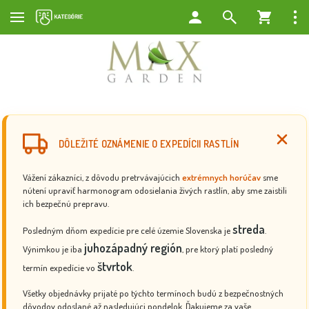
DÔLEŽITÉ OZNÁMENIE O EXPEDÍCII RASTLÍN
Vážení zákazníci, z dôvodu pretrvávajúcich
extrémnych horúčav
sme
nútení upraviť harmonogram odosielania živých rastlín, aby sme zaistili
ich bezpečnú prepravu.
streda
Posledným dňom expedície pre celé územie Slovenska je
.
juhozápadný región
Výnimkou je iba
, pre ktorý platí posledný
štvrtok
termín expedície vo
.
Všetky objednávky prijaté po týchto termínoch budú z bezpečnostných
dôvodov odoslané až nasledujúci pondelok. Ďakujeme za vaše