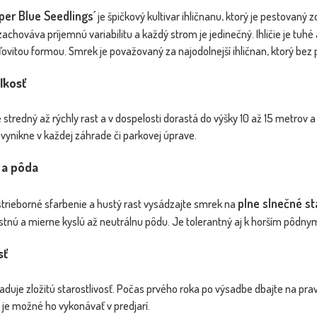
per Blue Seedlings´
Smrek pichlavý - Picea pungens
je špičkový kultivar ihličnanu, ktorý je pestovan
NOVINKA
´Glauca Globosa´ ...
achováva príjemnú variabilitu a každý strom je jedinečný. Ihličie je tuhé 
ľovitou formou. Smrek je považovaný za najodolnejší ihličnan, ktorý bez
BOMBA
ľkosť
tredný až rýchly rast a v dospelosti dorastá do výšky 10 až 15 metrov a 
á vynikne v každej záhrade či parkovej úprave.
 a pôda
plne slnečné s
 strieborné sfarbenie a hustý rast vysádzajte smrek na
y - Prunus
ano´...
stnú a mierne kyslú až neutrálnu pôdu. Je tolerantný aj k horším pôd
Dostupnosť:
skladom
skladom
sť
45.10 €
32.00 €
s DPH
duje zložitú starostlivosť. Počas prvého roka po výsadbe dbajte na pravi
 je možné ho vykonávať v predjarí.