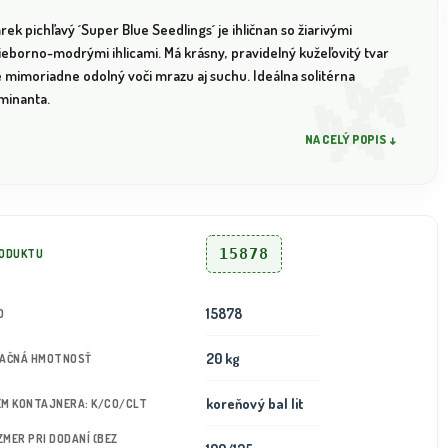
ek pichľavý ´Super Blue Seedlings´ je ihličnan so žiarivými
ieborno-modrými ihlicami. Má krásny, pravidelný kužeľovitý tvar
e mimoriadne odolný voči mrazu aj suchu. Ideálna solitérna
minanta.
NA CELÝ POPIS ↓
15878
RODUKTU
15878
D
20 kg
TAČNÁ HMOTNOSŤ
koreňový bal lit
JEM KONTAJNERA: K/CO/CLT
OZMER PRI DODANÍ (BEZ