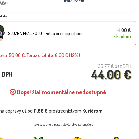
100/125cm
ÁČA):
plnky
+1.00 €
SLUŽBA REAL FOTO - Fotka pred expedíciou
skladom
na: 50.00 €, Teraz ušetríte: 6.00 € (12%)
35.77 €
bez DPH
44.00 €
s DPH
🙁 Oops! žiaľ momentálne nedostupné
na dopravy už od
11.90 €
prostredníctvom
Kuriérom
(Vyhradzujeme si právo tlačových chýb a zmeny cien)