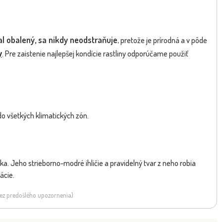
bal obalený, sa nikdy neodstraňuje
, pretože je prírodná a v pôde
y
. Pre zaistenie najlepšej kondície rastliny odporúčame použiť
do všetkých klimatických zón.
ka. Jeho strieborno-modré ihličie a pravidelný tvar z neho robia
ácie.
 bez predošlého upozornenia)