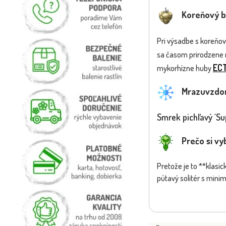
Koreňový b
Pri výsadbe s koreňo
sa časom prirodzene 
EC
mykorhízne huby
Mrazuvzdo
Smrek pichľavý ´Su
Prečo si vy
Pretože je to **klasic
pútavý solitér s minim