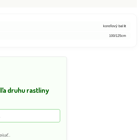
koreňový bal lit
100/125cm
a druhu rastliny
ísať...