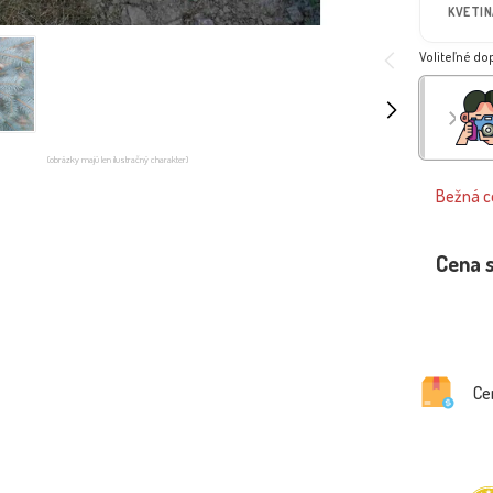
KVETIN
Voliteľné do
(obrázky majú len ilustračný charakter)
Bežná ce
Cena 
Ce