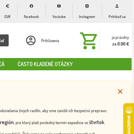
EUR
Facebook
Youtube
Instagram
Prihlásiť sa
je prázdny
dať
Prihlásenie
za 0.00 €
EÁ
ČASTO KLADENÉ OTÁZKY
ielania živých rastlín, aby sme zaistili ich bezpečnú prepravu.
región
štvrtok
, pre ktorý platí posledný termín expedície vo
.
ci pondelok. Ďakujeme za vaše pochopenie a trpezlivosť.