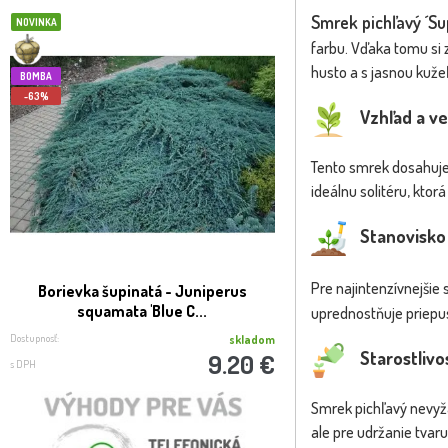
Smrek pichľavý ´Su
NOVINKA
NOVINKA
farbu. Vďaka tomu si z
husto a s jasnou kuže
BOMBA
BOMBA
-63%
Vzhľad a ve
Tento smrek dosahuje s
ideálnu solitéru, ktor
Stanovisko
Pre najintenzívnejšie
Borievka šupinatá - Juniperus
Vavrínovec lekársk
squamata 'Blue C...
laurocerasus ´M
uprednostňuje priepu
Dostupnosť:
Dostupnosť:
skladom
Starostlivo
9.20 €
s DPH
s DPH
Smrek pichľavý nevyža
ale pre udržanie tvaru