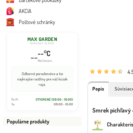
Darčekové poukážky
AKCIA
Poštové schránky
MAX GARDEN
DUNAJSKÝ KLÁTOV
--°C
--
Načítavam...
4.
Odborné poradenstvo a tie
najkrajšie rastliny pre váš kúsok
raja.
Popis
Súvisiac
Po-Pi:
OTVORENÉ (08:00 - 18:00)
So:
08:00 - 16:00
Smrek pichľavý -
Populárne produkty
Charakteris