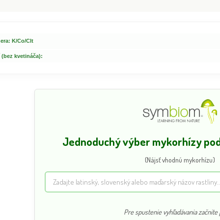
era: K/Co/Clt
 (bez kvetináča):
Jednoduchý výber mykorhízy podľ
(Nájsť vhodnú mykorhízu)
Pre spustenie vyhľadávania začnite p