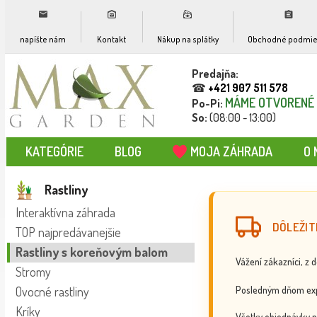
napíšte nám
Kontakt
Nákup na splátky
Obchodné podmie
Predajňa:
☎
+421 907 511 578
MÁME OTVORENÉ
Po-Pi:
So:
(08:00 - 13:00)
KATEGÓRIE
BLOG
MOJA ZÁHRADA
O 
Rastliny
Interaktívna záhrada
DÔLEŽIT
TOP najpredávanejšie
Rastliny s koreňovým balom
Vážení zákazníci, z 
Stromy
Posledným dňom exp
Ovocné rastliny
Kríky
Všetky objednávky p