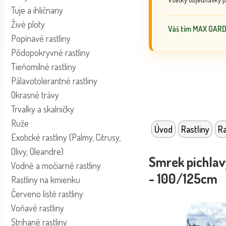
Tuje a ihličnany
Živé ploty
Váš tím MAX GAR
Popínavé rastliny
Pôdopokryvné rastliny
Tieňomilné rastliny
Pálavotolerantné rastliny
Okrasné trávy
Trvalky a skalničky
Ruže
Úvod
Rastliny
Ra
Exotické rastliny (Palmy, Citrusy,
Olivy, Oleandre)
Smrek pichlav
Vodné a močiarné rastliny
- 100/125cm
Rastliny na kmienku
Červeno listé rastliny
Voňavé rastliny
Strihané rastliny