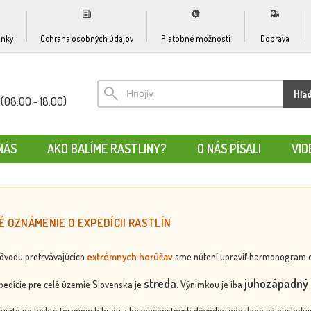
nky
Ochrana osobných údajov
Platobné možnosti
Doprava
Hľa
(08:00 - 18:00)
NÁS
AKO BALÍME RASTLINY?
O NÁS PÍSALI
VID
É OZNÁMENIE O EXPEDÍCII RASTLÍN
dôvodu pretrvávajúcich
extrémnych horúčav
sme nútení upraviť harmonogram odos
streda
juhozápadný 
edície pre celé územie Slovenska je
. Výnimkou je iba
rijaté po týchto termínoch budú z bezpečnostných dôvodov odoslané až nasledujú