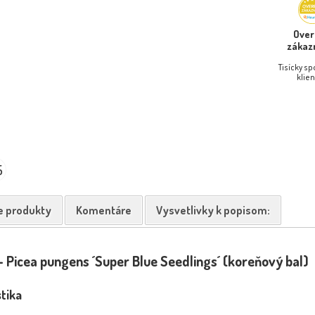
Ove
zákaz
Tisícky s
klien
5
e produkty
Komentáre
Vysvetlivky k popisom:
 Picea pungens ´Super Blue Seedlings´ (koreňový bal)
tika