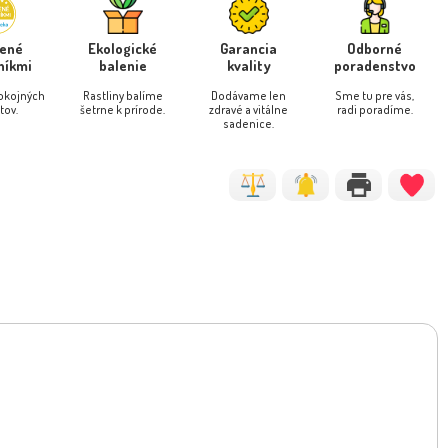
rené
Ekologické
Garancia
Odborné
níkmi
balenie
kvality
poradenstvo
pokojných
Rastliny balíme
Dodávame len
Sme tu pre vás,
tov.
šetrne k prírode.
zdravé a vitálne
radi poradíme.
sadenice.