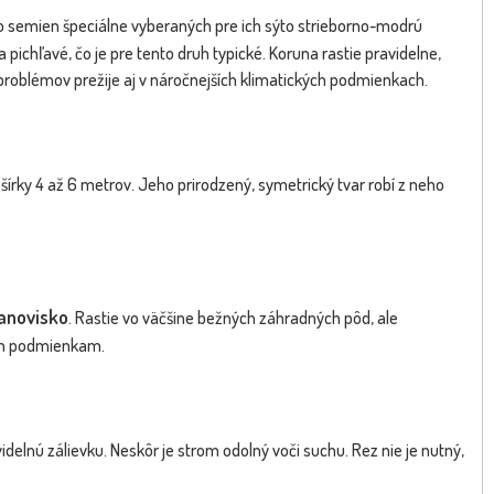
ý zo semien špeciálne vyberaných pre ich sýto strieborno-modrú
a pichľavé, čo je pre tento druh typické. Koruna rastie pravidelne,
 problémov prežije aj v náročnejších klimatických podmienkach.
šírky 4 až 6 metrov. Jeho prirodzený, symetrický tvar robí z neho
tanovisko
. Rastie vo väčšine bežných záhradných pôd, ale
nym podmienkam.
delnú zálievku. Neskôr je strom odolný voči suchu. Rez nie je nutný,