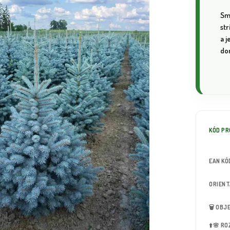
Smr
str
a j
do
KÓD P
EAN KÓ
ORIEN
🗑️ OB
⬆️🌸 R