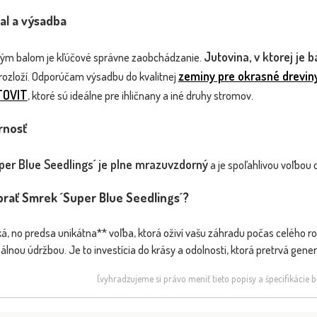
al a výsadba
Jutovina, v ktorej je 
vým balom je kľúčové správne zaobchádzanie.
zeminy pre okrasné drevin
rozloží. Odporúčam výsadbu do kvalitnej
TOVIT
, ktoré sú ideálne pre ihličnany a iné druhy stromov.
rnosť
per Blue Seedlings´ je plne mrazuvzdorný
a je spoľahlivou voľbou 
brať Smrek ´Super Blue Seedlings´?
ká, no predsa unikátna** voľba, ktorá oživí vašu záhradu počas celého ro
álnou údržbou. Je to investícia do krásy a odolnosti, ktorá pretrvá gener
(vyhradzujeme si právo meniť tieto popisy a špecifikácie