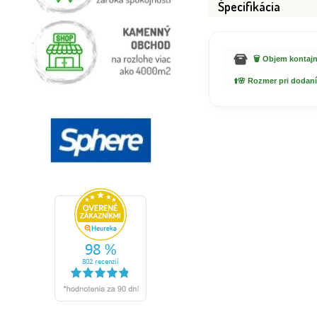
Špecifikácia
🗑️ Objem kontajn
⬆️🌸 Rozmer pri dodaní