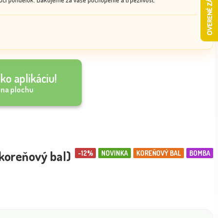
ko aplikáciu!
 na plochu
(koreňový bal)
-12%
NOVINKA
KOREŇOVÝ BAL
BOMBA