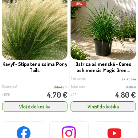
-51%
Kavyľ - Stipa tenuissima 'Pony
Ostrica ošimenská - Carex
Tails'
oshimensis 'Magic Gree...
Dostupnosť:
skladom
Dostupnosť:
Bežná cena
skladom
9.90 €
4.70 €
4.80 €
s DPH
s DPH
Vložiť do košíka
Vložiť do košíka