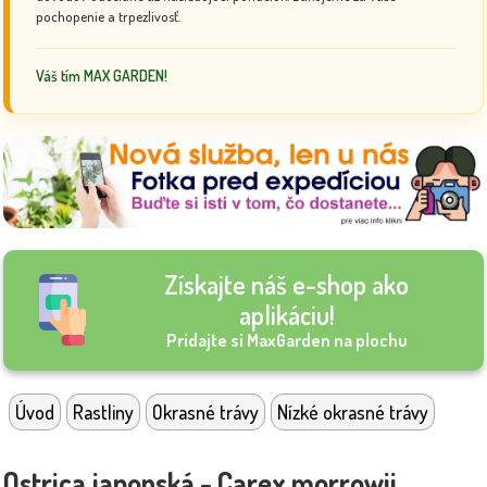
pochopenie a trpezlivosť.
Váš tím MAX GARDEN!
Získajte náš e-shop ako
aplikáciu!
Pridajte si MaxGarden na plochu
Úvod
Rastliny
Okrasné trávy
Nízké okrasné trávy
Ostrica japonská - Carex morrowii