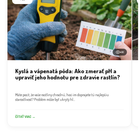
490
Kyslá a vápenatá pôda: Ako zmerať pH a
upraviť jeho hodnotu pre zdravie rastlín?
Máte pocit, že vaše rastliny chradnú, hoci im doprajete tú najlepšiu
starostlivosť? Problém môže byť ukrytý hl...
ČÍTAŤ VIAC →