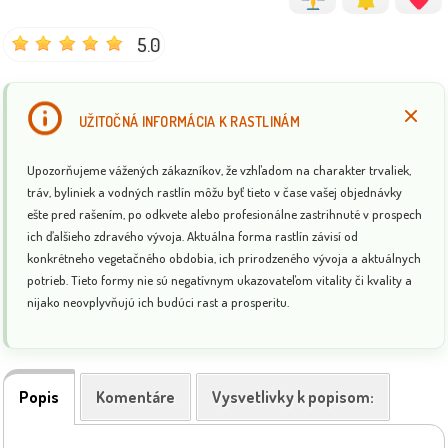
5.0
UŽITOČNÁ INFORMÁCIA K RASTLINÁM
Upozorňujeme vážených zákazníkov, že vzhľadom na charakter trvaliek,
tráv, byliniek a vodných rastlín môžu byť tieto v čase vašej objednávky
ešte pred rašením, po odkvete alebo profesionálne zastrihnuté v prospech
ich ďalšieho zdravého vývoja. Aktuálna forma rastlín závisí od
konkrétneho vegetačného obdobia, ich prirodzeného vývoja a aktuálnych
potrieb. Tieto formy nie sú negatívnym ukazovateľom vitality či kvality a
nijako neovplyvňujú ich budúci rast a prosperitu.
Popis
Komentáre
Vysvetlivky k popisom: