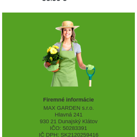
Firemné informácie
MAX GARDEN s.r.o.
Hlavná 241
930 21 Dunajský Klátov
IČO: 50283391
IČ DPH: SK2120259416