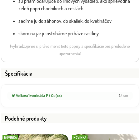
sú priam očarujúce do líniových výsadieb, ako sprievodná
zeleň popri chodníkoch a cestách
sadíme ju do záhonov, do skaliek, do kvetináčov
skoro na jar ju ostriháme pri báze rastliny
(vyhradzujeme si právo meniť tieto popisy a špecifikácie bez predošlého
upozornenia)
Špecifikácia
🗑️ Veľkosť kvetináča P / Co(xx)
14 cm
Podobné produkty
NOVINKA
NOVINKA