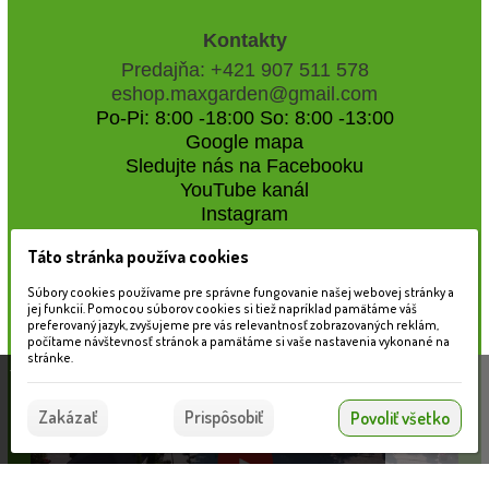
Kontakty
Predajňa: +421 907 511 578
eshop.maxgarden@gmail.com
Po-Pi: 8:00 -18:00 So: 8:00 -13:00
Google mapa
Sledujte nás na Facebooku
YouTube kanál
Instagram
Táto stránka používa cookies
Naše záhradné centrum
Súbory cookies používame pre správne fungovanie našej webovej stránky a
jej funkcií. Pomocou súborov cookies si tiež napríklad pamätáme váš
preferovaný jazyk, zvyšujeme pre vás relevantnosť zobrazovaných reklám,
počítame návštevnosť stránok a pamätáme si vaše nastavenia vykonané na
stránke.
Táto stránka používa súbory cookies, ktoré nám
pomáhajú poskytovať služby. Používaním našich
Súhlasím
Zakázať
Prispôsobiť
Povoliť všetko
služieb vyjadrujete súhlas s používaním súborov
cookies.
Viac informácií nájdete tu.