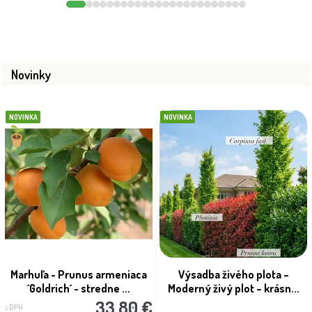
Novinky
NOVINKA
NOVINKA
Marhuľa - Prunus armeniaca
Výsadba živého plota –
´Goldrich´ - stredne ...
Moderný živý plot – krásn...
33.80 €
s DPH