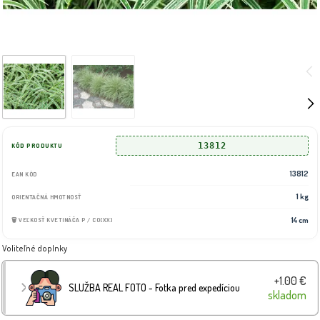
13812
KÓD PRODUKTU
13812
EAN KÓD
1 kg
ORIENTAČNÁ HMOTNOSŤ
14 cm
🗑️ VEĽKOSŤ KVETINÁČA P / CO(XX)
Voliteľné doplnky
+1.00 €
SLUŽBA REAL FOTO - Fotka pred expedíciou
skladom