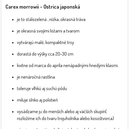
Carex morrowii - Ostrica japonská
je to stálozelená , nízka, okrasná tráva
je okrasná svojími listami a tvarom
vytvárajú malé, kompaktné trsy
dorastá do výšky cca 20-30 cm
kvitne od marca do apríla nenápadnými hnedými klasmi.
je nenáročná rastlina
toleruje vlhkú aj suchú pôdu
miluje slnko aj polotieň
vysádzame ju do menších alebo aj väčších skupín(
rozložíme ich do tvaru trojuholníka alebo kosoštvorca)