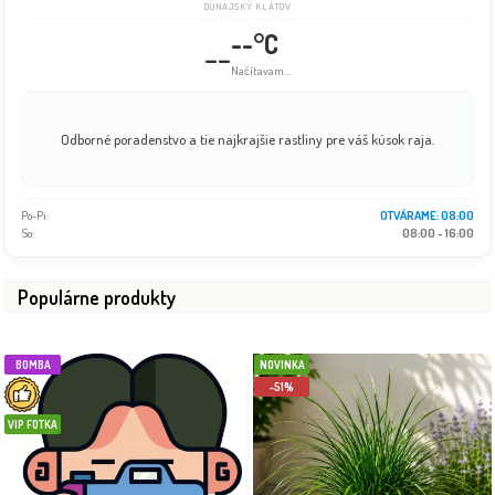
DUNAJSKÝ KLÁTOV
--°C
--
Načítavam...
Odborné poradenstvo a tie najkrajšie rastliny pre váš kúsok raja.
Po-Pi:
OTVÁRAME: 08:00
So:
08:00 - 16:00
Populárne produkty
BOMBA
NOVINKA
-51%
VIP FOTKA