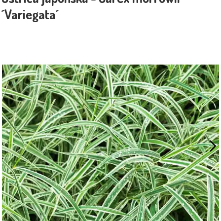
´Variegata´