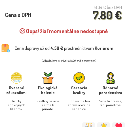
6.34 €
bez DPH
7.80 €
Cena s DPH
🙁 Oops! žiaľ momentálne nedostupné
Cena dopravy už od
4.50 €
prostredníctvom
Kuriérom
(Vyhradzujeme si právo tlačových chýb a zmeny cien)
Overené
Ekologické
Garancia
Odborné
zákazníkmi
balenie
kvality
poradenstvo
Tisícky
Rastliny balíme
Dodávame len
Sme tu pre vás,
spokojných
šetrne k
zdravé a vitálne
radi poradíme.
klientov.
prírode.
sadenice.