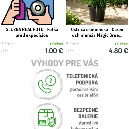
SLUŽBA REAL FOTO - Fotka
Ostrica ošimenská - Carex
pred expedíciou
oshimensis 'Magic Gree...
Dostupnosť:
Dostupnosť:
skladom
skladom
1.00 €
4.80 €
s DPH
s DPH