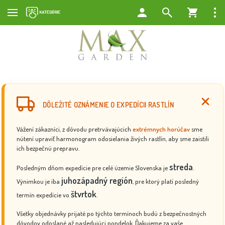
DÔLEŽITÉ OZNÁMENIE O EXPEDÍCII RASTLÍN
Vážení zákazníci, z dôvodu pretrvávajúcich
extrémnych horúčav
sme
nútení upraviť harmonogram odosielania živých rastlín, aby sme zaistili
ich bezpečnú prepravu.
streda
Posledným dňom expedície pre celé územie Slovenska je
.
juhozápadný región
Výnimkou je iba
, pre ktorý platí posledný
štvrtok
termín expedície vo
.
Všetky objednávky prijaté po týchto termínoch budú z bezpečnostných
dôvodov odoslané až nasledujúci pondelok. Ďakujeme za vaše