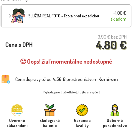
+1.00 €
SLUŽBA REAL FOTO - Fotka pred expedíciou
skladom
3.90 €
bez DPH
4.80 €
Cena s DPH
🙁 Oops! žiaľ momentálne nedostupné
Cena dopravy už od
4.50 €
prostredníctvom
Kuriérom
(Vyhradzujeme si právo tlačových chýb a zmeny cien)
Overené
Ekologické
Garancia
Odborné
zákazníkmi
balenie
kvality
poradenstvo