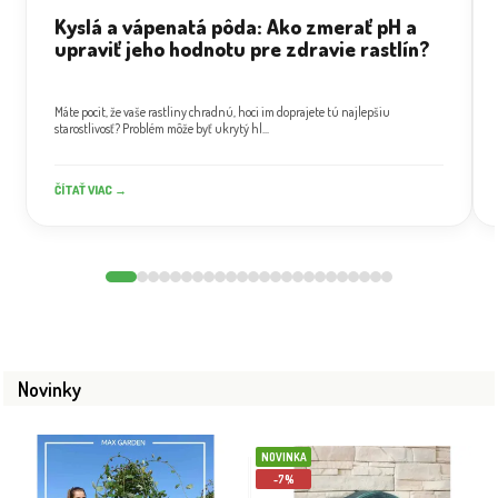
Kyslá a vápenatá pôda: Ako zmerať pH a
upraviť jeho hodnotu pre zdravie rastlín?
Máte pocit, že vaše rastliny chradnú, hoci im doprajete tú najlepšiu
starostlivosť? Problém môže byť ukrytý hl...
ČÍTAŤ VIAC →
Novinky
NOVINKA
-7%