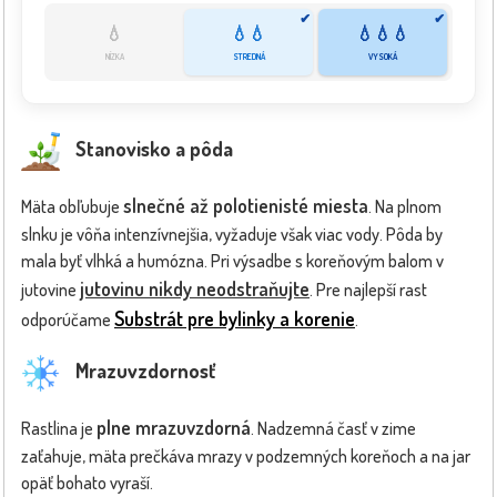
✔
✔
💧
💧💧
💧💧💧
NÍZKA
STREDNÁ
VYSOKÁ
Stanovisko a pôda
slnečné až polotienisté miesta
Mäta obľubuje
. Na plnom
slnku je vôňa intenzívnejšia, vyžaduje však viac vody. Pôda by
mala byť vlhká a humózna. Pri výsadbe s koreňovým balom v
jutovinu nikdy neodstraňujte
jutovine
. Pre najlepší rast
Substrát pre bylinky a korenie
odporúčame
.
Mrazuvzdornosť
plne mrazuvzdorná
Rastlina je
. Nadzemná časť v zime
zaťahuje, mäta prečkáva mrazy v podzemných koreňoch a na jar
opäť bohato vyraší.