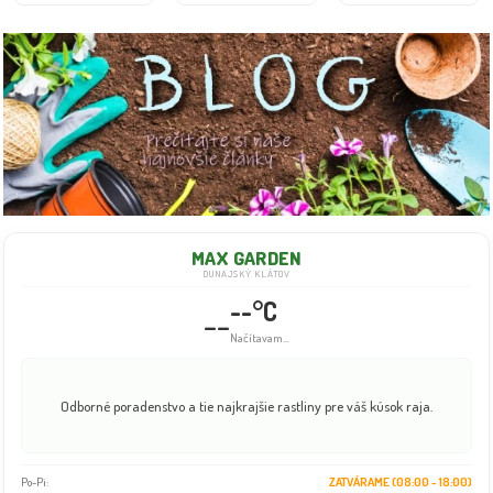
MAX GARDEN
DUNAJSKÝ KLÁTOV
--°C
--
Info dočasne nedostupné
Odborné poradenstvo a tie najkrajšie rastliny pre váš kúsok raja.
Po-Pi:
ZATVÁRAME (08:00 - 18:00)