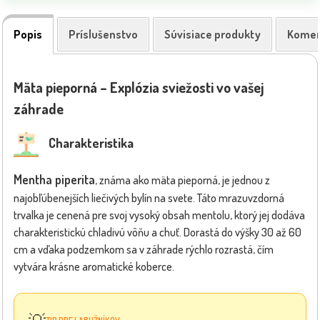
Popis
Príslušenstvo
Súvisiace produkty
Komen
Mäta pieporná – Explózia sviežosti vo vašej
záhrade
Charakteristika
Mentha piperita
, známa ako mäta pieporná, je jednou z
najobľúbenejších liečivých bylín na svete. Táto mrazuvzdorná
trvalka je cenená pre svoj vysoký obsah mentolu, ktorý jej dodáva
charakteristickú chladivú vôňu a chuť. Dorastá do výšky 30 až 60
cm a vďaka podzemkom sa v záhrade rýchlo rozrastá, čím
vytvára krásne aromatické koberce.