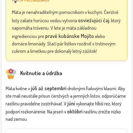
💡
TIP PRE LABUŽNÍKOV
Mäta je nenahraditeľným pomocníkom v kuchyni. Čerstvé
osviežujúci čaj
listy zaliate horúcou vodou vytvoria
, ktorý
napomáha tráveniu. V lete je mäta základnou
pravé kubánske Mojito
ingredienciou pre
alebo
domáce limonády. Stačí pár lístkov rozdrviť s trstinovým
cukrom a limetkou pre dokonalý letný zážitok!
Kvitnutie a údržba
júli až septembri
Mäta kvitne v
drobnými fialovými klasmi. Aby
ste mali neustále prísun čerstvých a jemných listov, odporúčame
júni
rastlinu pravidelne zostrihávať. V
vykonajte hlbší rez, ktorý
októbri
podporí rozkonárenie. Na jeseň v
rastlinu zrežte nízko
nad zemou.