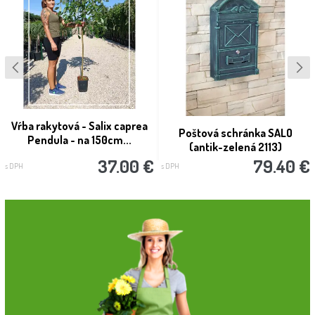
Vŕba rakytová - Salix caprea
Poštová schránka SALO
Pendula - na 150cm...
(antik-zelená 2113)
37.00 €
79.40 €
s DPH
s DPH