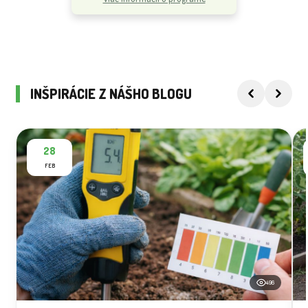
INŠPIRÁCIE Z NÁŠHO BLOGU
28
FEB
496