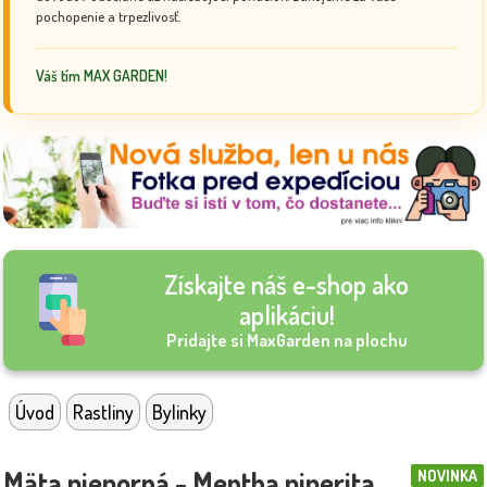
pochopenie a trpezlivosť.
Váš tím MAX GARDEN!
Získajte náš e-shop ako
aplikáciu!
Pridajte si MaxGarden na plochu
Úvod
Rastliny
Bylinky
Mäta pieporná - Mentha piperita
NOVINKA