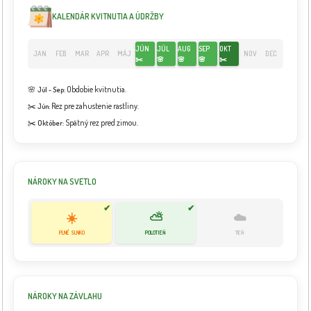
KALENDÁR KVITNUTIA A ÚDRŽBY
JÚN
JÚL
AUG
SEP
OKT
JAN
FEB
MAR
APR
MÁJ
NOV
DEC
✂️
🌸
🌸
🌸
✂️
🌸
Obdobie kvitnutia.
Júl - Sep:
✂️
Rez pre zahustenie rastliny.
Jún:
✂️
Spätný rez pred zimou.
Október:
NÁROKY NA SVETLO
✔
✔
☀️
⛅
☁️
PLNÉ SLNKO
POLOTIEŇ
TIEŇ
NÁROKY NA ZÁVLAHU