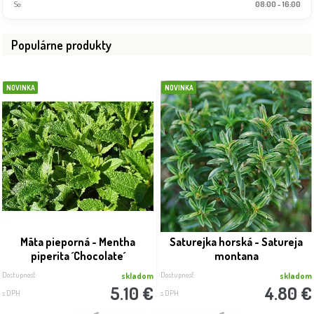
So:
08:00 - 16:00
Populárne produkty
NOVINKA
NOVINKA
Mäta pieporná - Mentha
Saturejka horská - Satureja
piperita ´Chocolate´
montana
Dostupnosť:
Dostupnosť:
skladom
skladom
5.10 €
4.80 €
s DPH
s DPH