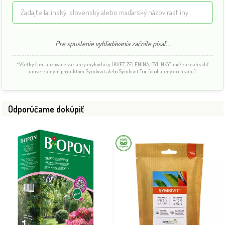
Pre spustenie vyhľadávania začnite písať...
*Všetky špecializované varianty mykorhízy (KVET, ZELENINA, BYLINKY) môžete nahradiť
univerzálnym produktom Symbivit alebo Symbivit Tric (obohatený o ochranu).
Odporúčame dokúpiť