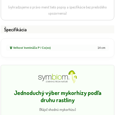
(vyhradzujeme si právo meniť tieto popisy a špecifikácie bez predošlého
upozornenia)
Špecifikácia
🗑️ Veľkosť kvetináča P / Co(xx)
14 cm
Jednoduchý výber mykorhízy podľa
druhu rastliny
(Nájsť vhodnú mykorhízu)