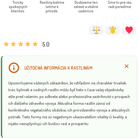
Tisícky
Rastliny balíme
Dodávame len
Sme tu pre vás,
spokojných
šetrne k
zdravé a vitálne
radi poradíme.
klientov.
prírode.
sadenice.
5.0
UŽITOČNÁ INFORMÁCIA K RASTLINÁM
Upozorňujeme vážených zákazníkov, že vzhľadom na charakter trvaliek,
tráv, byliniek a vodných rastlín môžu byť tieto v čase vašej objednávky
ešte pred rašením, po odkvete alebo profesionálne zastrihnuté v prospech
ich ďalšieho zdravého vývoja. Aktuálna forma rastlín závisí od
konkrétneho vegetačného obdobia, ich prirodzeného vývoja a aktuálnych
potrieb. Tieto formy nie sú negatívnym ukazovateľom vitality či kvality a
nijako neovplyvňujú ich budúci rast a prosperitu.