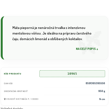
Mäta pieporná je nenáročná trvalka s intenzívnou
mentolovou vôňou. Je ideálna na prípravu čerstvého
čaju, domácich limonád a obľúbených koktailov.
NA CELÝ POPIS ↓
10965
KÓD PRODUKTU
8591365395556
EAN KÓD
950 g
ORIENTAČNÁ HMOTNOSŤ
14 cm
🗑️ VEĽKOSŤ KVETINÁČA P / CO(XX)
Voliteľné doplnky