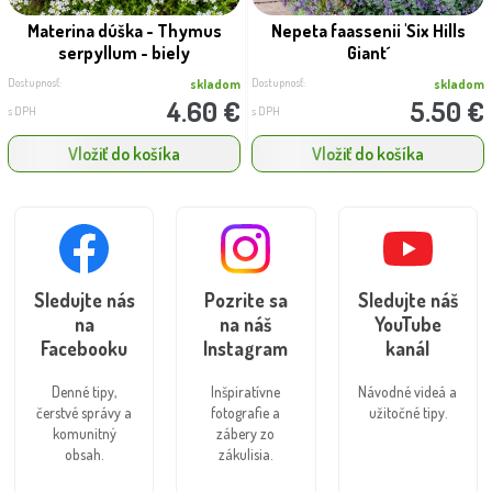
Materina dúška - Thymus
Nepeta faassenii 'Six Hills
serpyllum - biely
Giant´
Dostupnosť:
Dostupnosť:
skladom
skladom
4.60 €
5.50 €
s DPH
s DPH
Vložiť do košíka
Vložiť do košíka
Sledujte nás
Pozrite sa
Sledujte náš
na
na náš
YouTube
Facebooku
Instagram
kanál
Denné tipy,
Inšpiratívne
Návodné videá a
čerstvé správy a
fotografie a
užitočné tipy.
komunitný
zábery zo
obsah.
zákulisia.