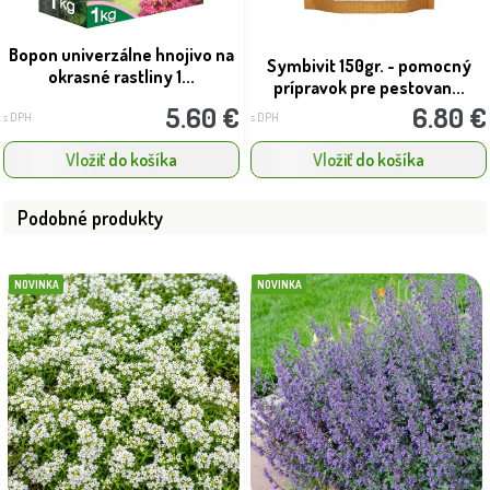
Bopon univerzálne hnojivo na
Symbivit 150gr. - pomocný
okrasné rastliny 1...
prípravok pre pestovan...
5.60 €
6.80 €
s DPH
s DPH
Vložiť do košíka
Vložiť do košíka
Podobné produkty
NOVINKA
NOVINKA