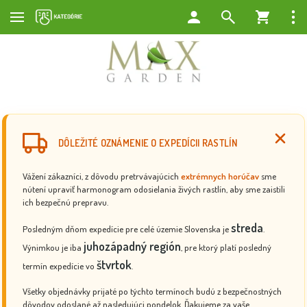
DÔLEŽITÉ OZNÁMENIE O EXPEDÍCII RASTLÍN
Vážení zákazníci, z dôvodu pretrvávajúcich
extrémnych horúčav
sme
nútení upraviť harmonogram odosielania živých rastlín, aby sme zaistili
ich bezpečnú prepravu.
streda
Posledným dňom expedície pre celé územie Slovenska je
.
juhozápadný región
Výnimkou je iba
, pre ktorý platí posledný
štvrtok
termín expedície vo
.
Všetky objednávky prijaté po týchto termínoch budú z bezpečnostných
dôvodov odoslané až nasledujúci pondelok. Ďakujeme za vaše