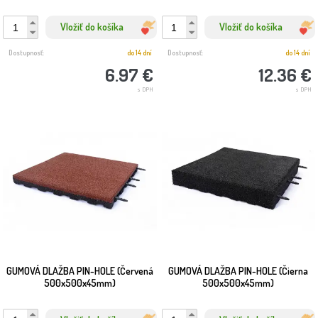
💡 Tip: Kombinujte gumové podložky so šmykľavkami alebo
Vložiť do košíka
Vložiť do košíka
trampolínami pre kompletné riešenie bezpečného ihriska.
Dostupnosť:
do 14 dní
Dostupnosť:
do 14 dní
📦 Produkty doručíme rýchlo a spoľahlivo – vlastnou dopravou alebo
6.97 €
12.36 €
kuriérom.
s DPH
s DPH
GUMOVÁ DLAŽBA PIN-HOLE (Červená
GUMOVÁ DLAŽBA PIN-HOLE (Čierna
500x500x45mm)
500x500x45mm)