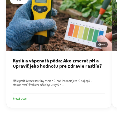
498
Kyslá a vápenatá pôda: Ako zmerať pH a
upraviť jeho hodnotu pre zdravie rastlín?
Máte pocit, že vaše rastliny chradnú, hoci im doprajete tú najlepšiu
starostlivosť? Problém môže byť ukrytý hl...
ČÍTAŤ VIAC →