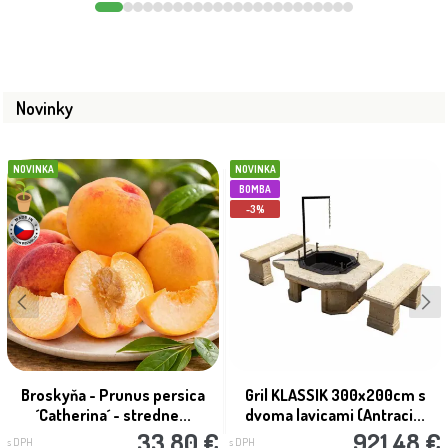
Novinky
NOVINKA
NOVINKA
BOMBA
-3%
Broskyňa - Prunus persica
Gril KLASSIK 300x200cm s
´Catherina´ - stredne...
dvoma lavicami (Antraci...
33.80 €
921.48 €
s DPH
s DPH