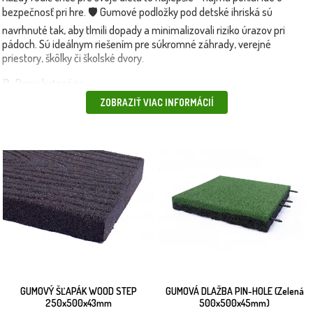
bezpečnosť pri hre. 🛡️ Gumové podložky pod detské ihriská sú
navrhnuté tak, aby tlmili dopady a minimalizovali riziko úrazov pri
pádoch. Sú ideálnym riešením pre súkromné záhrady, verejné
priestory, škôlky či školské dvory.
📝 Popis kategórie:
Gumené podložky predstavujú základný prvok bezpečného detského
ZOBRAZIŤ VIAC INFORMÁCIÍ
ihriska. Vyrobené z odolných a elastických materiálov, sú schopné
absorbovať energiu pri páde a tým znižujú riziko poranenia. Povrch je
protišmykový, ľahko sa čistí a odoláva poveternostným vplyvom. 👣
V našej ponuke nájdete rôzne veľkosti a hrúbky podložiek, ktoré si
môžete jednoducho nainštalovať okolo preliezok, šmykľaviek či
hojdačiek. Vhodné sú aj ako podklad pod trampolíny či bazény.
🟢 Odolné voči UV žiareniu a poveternostným vplyvom
🟢 Rýchla a jednoduchá montáž
🟢 Estetické riešenie s dôrazom na funkčnosť
GUMOVÝ ŠĽAPÁK WOOD STEP
GUMOVÁ DLAŽBA PIN-HOLE (Zelená
250x500x43mm
500x500x45mm)
🟢 Dostupné rôzne farby a tvary