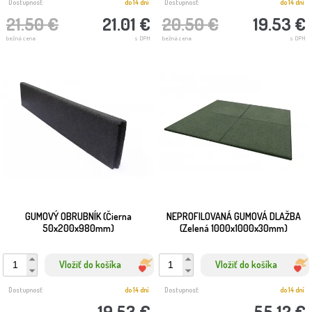
Dostupnosť:
do 14 dní
Dostupnosť:
do 14 dní
21.50 €
21.01 €
20.50 €
19.53 €
bežná cena
s DPH
bežná cena
s DPH
GUMOVÝ OBRUBNÍK (Čierna
NEPROFILOVANÁ GUMOVÁ DLAŽBA
50x200x980mm)
(Zelená 1000x1000x30mm)
Vložiť do košíka
Vložiť do košíka
Dostupnosť:
do 14 dní
Dostupnosť:
do 14 dní
19.53 €
55.12 €