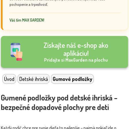
pochopenie a trpezlivosť.
Váš tím MAX GARDEN!
Získajte náš e-shop ako
aplikáciu!
Pridajte si MaxGarden na plochu
Úvod
Detské ihriská
Gumové podložky
Gumené podložky pod detské ihriská –
bezpečné dopadové plochy pre deti
Každý rodič chce pre svoje dieťa to najlepšie – najmä pokiaľ ide o