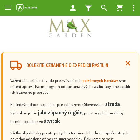
DÔLEŽITÉ OZNÁMENIE O EXPEDÍCII RASTLÍN
Vážení zákazníci, z dôvodu pretrvávajúcich
extrémnych horúčav
sme
nútení upraviť harmonogram odosielania živých rastlín, aby sme zaistili
ich bezpečnú prepravu.
streda
Posledným dňom expedície pre celé územie Slovenska je
.
juhozápadný región
Výnimkou je iba
, pre ktorý platí posledný
štvrtok
termín expedície vo
.
Všetky objednávky prijaté po týchto termínoch budú z bezpečnostných
dôvodov odoslané až nasledujúci pondelok. Ďakujeme za vaše