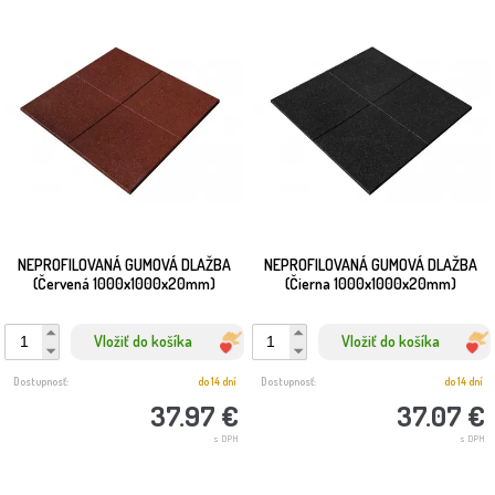
NEPROFILOVANÁ GUMOVÁ DLAŽBA
NEPROFILOVANÁ GUMOVÁ DLAŽBA
(Červená 1000x1000x20mm)
(Čierna 1000x1000x20mm)
Vložiť do košíka
Vložiť do košíka
Dostupnosť:
do 14 dní
Dostupnosť:
do 14 dní
37.97 €
37.07 €
s DPH
s DPH