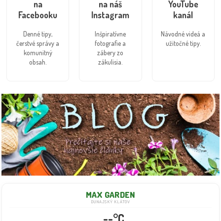
na
na náš
YouTube
Facebooku
Instagram
kanál
Denné tipy,
Inšpiratívne
Návodné videá a
čerstvé správy a
fotografie a
užitočné tipy.
komunitný
zábery zo
obsah.
zákulisia.
MAX GARDEN
DUNAJSKÝ KLÁTOV
--°C