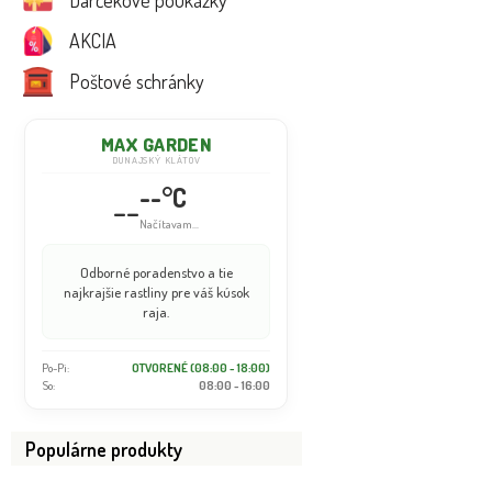
Darčekové poukážky
AKCIA
Poštové schránky
MAX GARDEN
DUNAJSKÝ KLÁTOV
--°C
--
Načítavam...
Odborné poradenstvo a tie
najkrajšie rastliny pre váš kúsok
raja.
Po-Pi:
OTVORENÉ (08:00 - 18:00)
So:
08:00 - 16:00
Populárne produkty