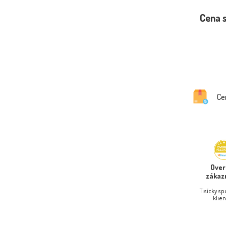
Cena 
Ce
Ove
zákaz
Tisícky s
klien