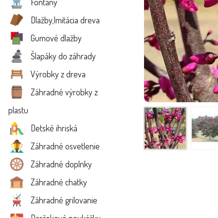
Fontány
Dlažby,Imitácia dreva
Gumové dlažby
Šlapáky do záhrady
Výrobky z dreva
Záhradné výrobky z
plastu
Detské ihriská
Záhradné osvetlenie
Záhradné doplnky
Záhradné chatky
Záhradné grilovanie