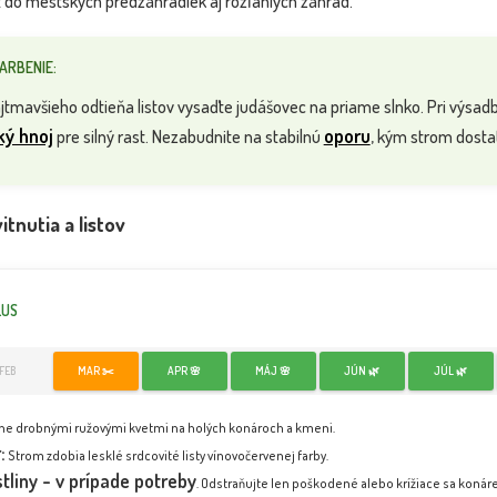
 do mestských predzáhradiek aj rozľahlých záhrad.
FARBENIE:
jtmavšieho odtieňa listov vysaďte judášovec na priame slnko. Pri výsad
ký hnoj
oporu
pre silný rast. Nezabudnite na stabilnú
, kým strom dosta
tnutia a listov
LUS
FEB
MAR ✂️
APR 🌸
MÁJ 🌸
JÚN 🌿
JÚL 🌿
ne drobnými ružovými kvetmi na holých konároch a kmeni.
:
Strom zdobia lesklé srdcovité listy vínovočervenej farby.
tliny - v prípade potreby
. Odstraňujte len poškodené alebo krížiace sa konár