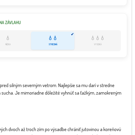
NA ZÁVLAHU
✔
💧
💧💧
💧💧💧
NÍZKA
STREDNÁ
VYSOKÁ
 pred silným severným vetrom. Najlepšie sa mu darí v stredne
bia sucha. Je mimoriadne dôležité vyhnúť sa ťažkým, zamokreným
ých dvoch až troch zím po výsadbe chrániť jutovinou a koreňovú