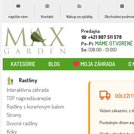
napíšte nám
Kontakt
Nákup na splátky
Obchodné podmie
Predajňa:
☎
+421 907 511 578
MÁME OTVORENÉ
Po-Pi:
So:
(08:00 - 13:00)
KATEGÓRIE
BLOG
MOJA ZÁHRADA
O 
Rastliny
Interaktívna záhrada
DÔLEŽIT
TOP najpredávanejšie
Rastliny s koreňovým balom
Vážení zákazníci, z 
Stromy
Posledným dňom exp
Ovocné rastliny
Kríky
Všetky objednávky p