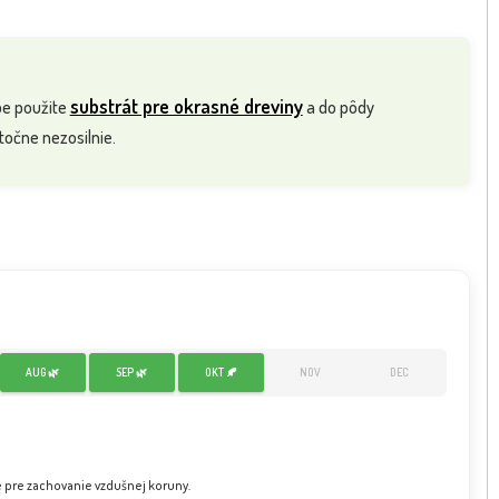
substrát pre okrasné dreviny
be použite
a do pôdy
točne nezosilnie.
AUG 🌿
SEP 🌿
OKT 🍂
NOV
DEC
e pre zachovanie vzdušnej koruny.