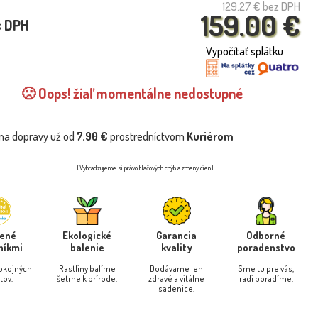
129.27 €
bez DPH
159.00 €
s DPH
Vypočítať splátku
🙁 Oops! žiaľ momentálne nedostupné
na dopravy už od
7.90 €
prostredníctvom
Kuriérom
(Vyhradzujeme si právo tlačových chýb a zmeny cien)
rené
Ekologické
Garancia
Odborné
níkmi
balenie
kvality
poradenstvo
pokojných
Rastliny balíme
Dodávame len
Sme tu pre vás,
tov.
šetrne k prírode.
zdravé a vitálne
radi poradíme.
sadenice.