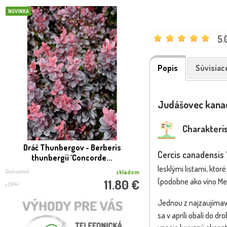
NOVINKA
NOVINKA
5.
Popis
Súvisiac
Judášovec kanad
Charakteris
Dráč Thunbergov - Berberis
Javor mliečny - Acer
Cercis canadensis ´
thunbergii ´Concorde...
´Crimson Sent
lesklými listami, ktor
Dostupnosť:
Dostupnosť:
skladom
(podobne ako víno Mer
11.80 €
s DPH
s DPH
Jednou z najzaujímave
sa v apríli obalí do d