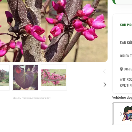
KÓD P
EAN KÓ
ORIEN
🗑️ OB
⬆️🌸 R
KVETIN
Voliteľné do
(obrázky majú len ilustračný charakter)