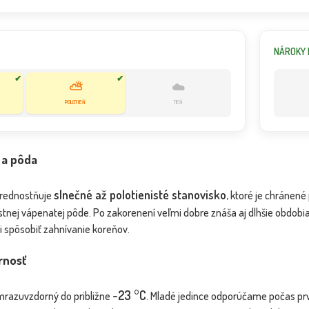
NÁROKY 
✔
✔
⛅
☁️
POLOTIEŇ
TIEŇ
 a pôda
slnečné až polotienisté stanovisko
prednostňuje
, ktoré je chránené
ustnej vápenatej pôde. Po zakorenení veľmi dobre znáša aj dlhšie obdo
 spôsobiť zahnívanie koreňov.
rnosť
-23 °C
e mrazuvzdorný do približne
. Mladé jedince odporúčame počas prv