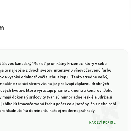
cm
ášovec kanadský ´Merlot´ je unikátny kríženec, ktorý v sebe
ja to najlepšie z dvoch svetov: intenzívnu vínovočervenú farbu
tov a vysokú odolnosť voči suchu a teplu. Tento stredne veľký,
mpaktne rastúci strom vás na jar prekvapí záplavou drobných
žových kvetov, ktoré vyrastajú priamo z kmeňa a konárov. Jeho
ty majú dokonalý srdcovitý tvar, sú mimoriadne lesklé a udržia si
oju hlbokú tmavočervenú farbu počas celej sezóny, čo z neho robí
prehliadnuteľnú dominantu každej modernej záhrady.
NA CELÝ POPIS ↓