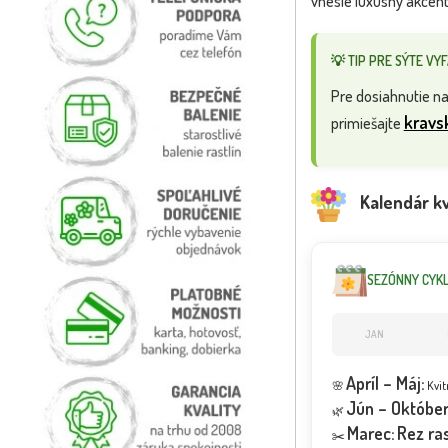
vnesie luxusný akcent
💡 TIP PRE SÝTE VY
Pre dosiahnutie na
kravs
primiešajte
Kalendár kvi
SEZÓNNY CYK
JAN
Apríl – Máj:
🌸
Kvit
Jún – Október
🌿
Marec:
Rez ras
✂️