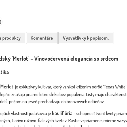
SLUŽBA REAL FOTO - Fotka pred
Drá
BOMBA
NOVINKA
expedíciou
t
0
VIP FOTKA
e produkty
Komentáre
Vysvetlivky k popisom:
ský ´Merlot´ – Vínovočervená elegancia so srdcom
tika
 platanoides
Merlot´
je exkluzívny kultivar, ktorý vznikol krížením odrôd 'Texas Whit
ry...
é lepšie znášajú priame letné slnko bez popálenia. Listy majú charakteris
Dostupnosť:
Dostupnosť:
skladom
skladom
lot), pričom na jeseň prechádzajú do bronzových odtieňov.
1.00 €
145.80 €
s DPH
s DPH
kauliflória
jších vlastností judášovca je
– schopnosť tvoriť kvety priamo
robných, žiarivo ružovo-fialových kvetov. Rastie vzpriamene, mierne vázy