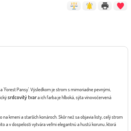
č Thunbergov - Berberis
Dráč Thunbergov - Berberis
NOVINKA
hunbergii ´Bagatelle...
thunbergii ´Bagatelle...
e' a 'Forest Pansy'. Výsledkom je strom s mimoriadne pevnými,
srdcovitý tvar
tický
a ich farba je hlboká, sýta vínovočervená
Dostupnosť:
skladom
sk
12.10 €
10.5
s DPH
 na kmeni a starších konároch. Skôr než sa objavia listy, celý strom
vito a v dospelosti vytvára veľmi elegantnú a hustú korunu, ktorá