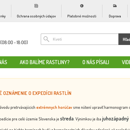
nky
Ochrana osobných údajov
Platobné možnosti
Doprava
Hľa
(08:00 - 18:00)
NÁS
AKO BALÍME RASTLINY?
O NÁS PÍSALI
VID
É OZNÁMENIE O EXPEDÍCII RASTLÍN
dôvodu pretrvávajúcich
extrémnych horúčav
sme nútení upraviť harmonogram odos
streda
juhozápadný 
edície pre celé územie Slovenska je
. Výnimkou je iba
rijaté po týchto termínoch budú z bezpečnostných dôvodov odoslané až nasledujú