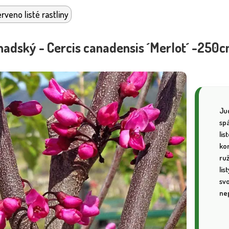
rveno listé rastliny
adský - Cercis canadensis ´Merlot´ -250
Jud
spá
lis
ko
ru
lis
sv
ne