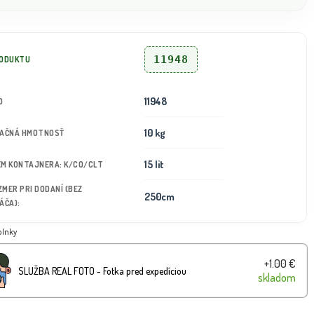
11948
RODUKTU
11948
D
10 kg
TAČNÁ HMOTNOSŤ
15 lit
JEM KONTAJNERA: K/CO/CLT
OZMER PRI DODANÍ (BEZ
250cm
ÁČA):
plnky
+1.00 €
SLUŽBA REAL FOTO - Fotka pred expedíciou
skladom