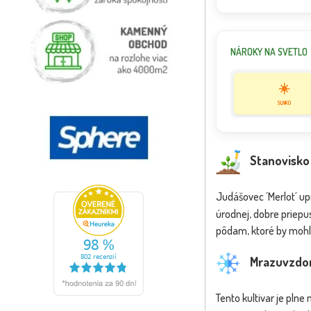
NÁROKY NA SVETLO
☀️
SLNKO
Stanovisko
Judášovec ´Merlot´ u
úrodnej, dobre priep
pôdam, ktoré by mohli
Mrazuvzdo
Tento kultivar je pln