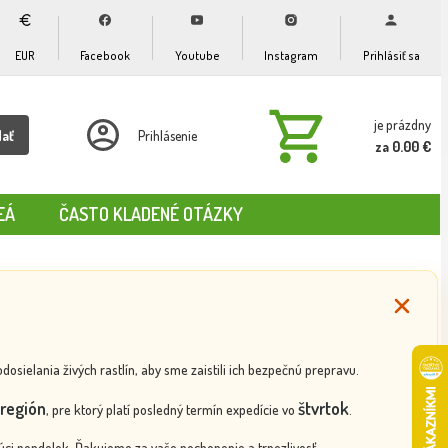
EUR
Facebook
Youtube
Instagram
Prihlásiť sa
je prázdny
dať
Prihlásenie
za 0.00 €
EÁ
ČASTO KLADENÉ OTÁZKY
ielania živých rastlín, aby sme zaistili ich bezpečnú prepravu.
región
štvrtok
, pre ktorý platí posledný termín expedície vo
.
ci pondelok. Ďakujeme za vaše pochopenie a trpezlivosť.