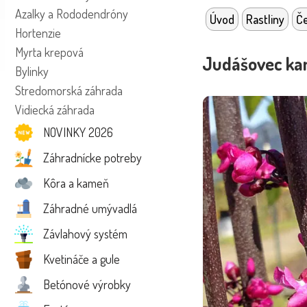
Azalky a Rododendróny
Úvod
Rastliny
Če
Hortenzie
Myrta krepová
Judášovec kan
Bylinky
Stredomorská záhrada
Vidiecká záhrada
NOVINKY 2026
Záhradnícke potreby
Kôra a kameň
Záhradné umývadlá
Závlahový systém
Kvetináče a gule
Betónové výrobky