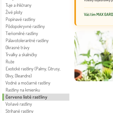
Tuje a ihličnany
Živé ploty
Váš tím MAX GAR
Popínavé rastliny
Pôdopokryvné rastliny
Tieňomilné rastliny
Pálavotolerantné rastliny
Okrasné trávy
Trvalky a skalničky
Ruže
Exotické rastliny (Palmy, Citrusy,
Olivy, Oleandre)
Vodné a močiarné rastliny
Rastliny na kmienku
Červeno listé rastliny
Voňavé rastliny
Strihané rastliny