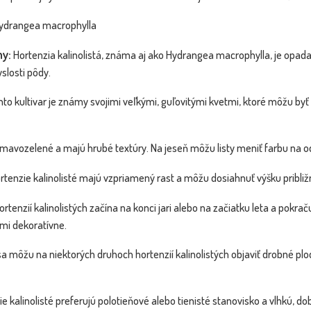
'W...
Dostupnosť:
Dostupnosť:
skladom
skladom
ydrangea macrophylla
69.40 €
39.80 €
s DPH
s DPH
ny:
Hortenzia kalinolistá, známa aj ako Hydrangea macrophylla, je opada
yslosti pôdy.
to kultivar je známy svojimi veľkými, guľovitými kvetmi, ktoré môžu byť 
 tmavozelené a majú hrubé textúry. Na jeseň môžu listy meniť farbu na od
tenzie kalinolisté majú vzpriamený rast a môžu dosiahnuť výšku približn
ortenzií kalinolistých začína na konci jari alebo na začiatku leta a pokr
mi dekoratívne.
sa môžu na niektorých druhoch hortenzií kalinolistých objaviť drobné pl
e kalinolisté preferujú polotieňové alebo tienisté stanovisko a vlhkú, d