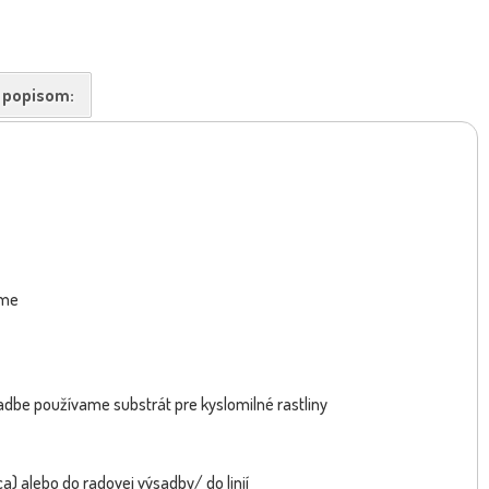
k popisom:
zia kalinolistá - Hydrangea
Hortenzia kalinolistá - Hydran
NOVINKA
macrophylla 'C...
macrophylla -...
ime
sadbe používame substrát pre kyslomilné rastliny
ca) alebo do radovej výsadby/ do linií