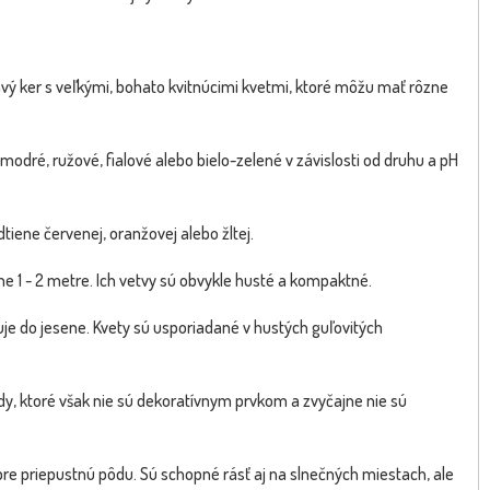
Dostupnosť:
skladom
sk
22.00 €
26.5
s DPH
vý ker s veľkými, bohato kvitnúcimi kvetmi, ktoré môžu mať rôzne
modré, ružové, fialové alebo bielo-zelené v závislosti od druhu a pH
tiene červenej, oranžovej alebo žltej.
e 1 - 2 metre. Ich vetvy sú obvykle husté a kompaktné.
ačuje do jesene. Kvety sú usporiadané v hustých guľovitých
ody, ktoré však nie sú dekoratívnym prvkom a zvyčajne nie sú
obre priepustnú pôdu. Sú schopné rásť aj na slnečných miestach, ale