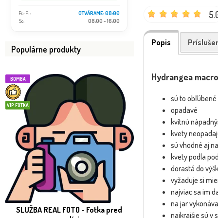
5.
Po-Pi:
OTVÁRAME: 08:00
So:
08:00 - 16:00
Popis
Prísluše
Populárne produkty
Hydrangea macroph
BOMBA
NOVINKA
sú to obľúbené
VIP FOTKA
opadavé
kvitnú nápadným
kvety neopadajú
sú vhodné aj na
kvety podla pod
dorastá do výšk
vyžaduje si mie
najviac sa im da
na jar vykonáv
SLUŽBA REAL FOTO - Fotka pred
Hortenzia kalinolist
najkrajšie sú v