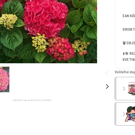
EAN KÓ
ORIEN
🗑️ OB
⬆️🌸 R
KVETIN
Voliteľné do
(obrázky majú len ilustračný charakter)