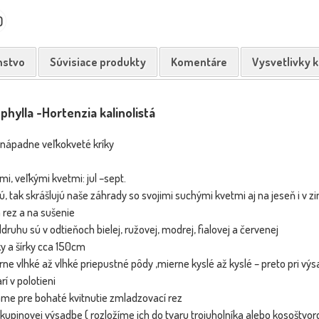
0
nstvo
Súvisiace produkty
Komentáre
Vysvetlivky 
ylla -Hortenzia kalinolistá
Hortenzia kalinolistá - Hydrangea
Horten
NOVINKA
NOVINKA
macrophylla ´N...
 nápadne veľkokveté kríky
i, veľkými kvetmi: jul –sept.
, tak skrášlujú naše záhrady so svojimi suchými kvetmi aj na jeseň i v z
 rez a na sušenie
druhu sú v odtieňoch bielej, ružovej, modrej, fialovej a červenej
y a šírky cca 150cm
rne vlhké až vlhké priepustné pôdy ,mierne kyslé až kyslé – preto pri vý
rí v polotieni
ame pre bohaté kvitnutie zmladzovací rez
á - Hydrangea
 skupinovej výsadbe ( rozložíme ich do tvaru trojuholníka alebo kosoštvor