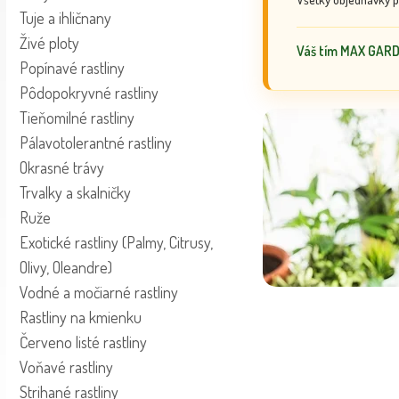
Tuje a ihličnany
Živé ploty
Váš tím MAX GAR
Popínavé rastliny
Pôdopokryvné rastliny
Tieňomilné rastliny
Pálavotolerantné rastliny
Okrasné trávy
Trvalky a skalničky
Ruže
Exotické rastliny (Palmy, Citrusy,
Olivy, Oleandre)
Vodné a močiarné rastliny
Rastliny na kmienku
Červeno listé rastliny
Voňavé rastliny
Strihané rastliny