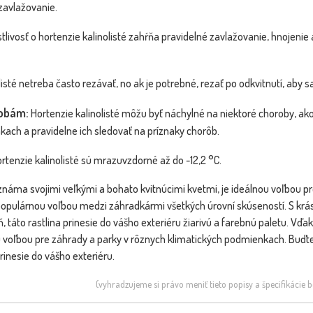
zavlažovanie.
tlivosť o hortenzie kalinolisté zahŕňa pravidelné zavlažovanie, hnojenie
isté netreba často rezávať, no ak je potrebné, rezať po odkvitnutí, aby 
robám:
Hortenzie kalinolisté môžu byť náchylné na niektoré choroby, ako 
ch a pravidelne ich sledovať na príznaky chorôb.
rtenzie kalinolisté sú mrazuvzdorné až do -12,2 °C.
, známa svojimi veľkými a bohato kvitnúcimi kvetmi, je ideálnou voľbou p
a populárnou voľbou medzi záhradkármi všetkých úrovní skúseností. S krá
ň, táto rastlina prinesie do vášho exteriéru žiarivú a farebnú paletu. Vď
ou voľbou pre záhrady a parky v rôznych klimatických podmienkach. Buďt
prinesie do vášho exteriéru.
(vyhradzujeme si právo meniť tieto popisy a špecifikácie