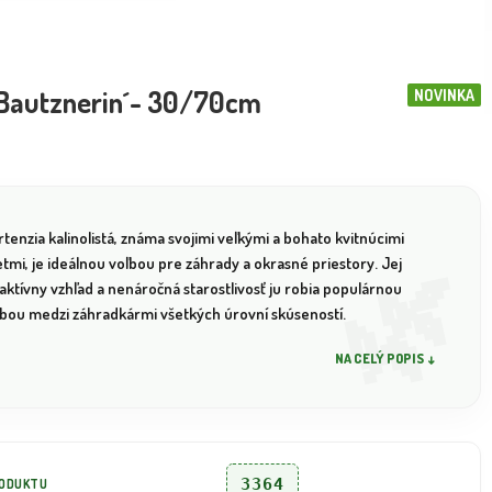
 Bautznerin´- 30/70cm
NOVINKA
tenzia kalinolistá, známa svojimi veľkými a bohato kvitnúcimi
tmi, je ideálnou voľbou pre záhrady a okrasné priestory. Jej
aktívny vzhľad a nenáročná starostlivosť ju robia populárnou
ľbou medzi záhradkármi všetkých úrovní skúseností.
NA CELÝ POPIS ↓
3364
RODUKTU