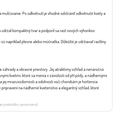
 a mulčovanie. Po odkvitnutí je vhodné odstrániť odkvitnuté kvety a
sa udržal kompaktný tvar a podporil sa rast nových výhonkov.
sú napríklad plesne alebo múčnatka. Dôležité je udržiavať rastliny
re záhrady a okrasné priestory. Jej atraktívny vzhľad a nenáročná
snymi kvetmi, ktoré sa menia v závislosti od pH pôdy, a nádhernými
aka jej mrazuvzdornosti a odolnosti voči chorobám je hortenzia
e pripravení na nádherné kvetenstvo a elegantný vzhľad, ktoré
 bez predošlého upozornenia)