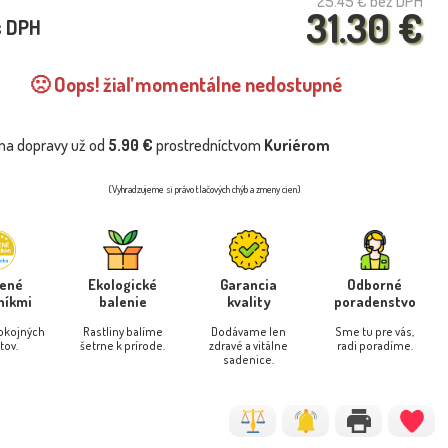
25.45 €
bez DPH
31.30 €
s DPH
🙁 Oops! žiaľ momentálne nedostupné
na dopravy už od
5.90 €
prostredníctvom
Kuriérom
(Vyhradzujeme si právo tlačových chýb a zmeny cien)
rené
Ekologické
Garancia
Odborné
níkmi
balenie
kvality
poradenstvo
pokojných
Rastliny balíme
Dodávame len
Sme tu pre vás,
tov.
šetrne k prírode.
zdravé a vitálne
radi poradíme.
sadenice.