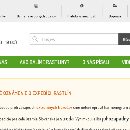
nky
Ochrana osobných údajov
Platobné možnosti
Doprava
Hľa
0 - 18:00)
NÁS
AKO BALÍME RASTLINY?
O NÁS PÍSALI
VID
É OZNÁMENIE O EXPEDÍCII RASTLÍN
dôvodu pretrvávajúcich
extrémnych horúčav
sme nútení upraviť harmonogram odos
streda
juhozápadný 
edície pre celé územie Slovenska je
. Výnimkou je iba
rijaté po týchto termínoch budú z bezpečnostných dôvodov odoslané až nasledujú