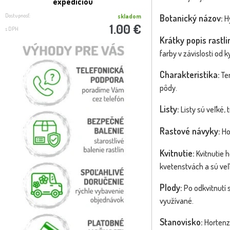
expedíciou
macrophylla 
Dostupnosť:
Dostupnosť:
skladom
Botanický názov:
H
1.00 €
s DPH
s DPH
Krátky popis rastli
farby v závislosti od k
Charakteristika:
Ten
pôdy.
Listy:
Listy sú veľké,
Rastové návyky:
Hor
Kvitnutie:
Kvitnutie h
kvetenstvách a sú veľ
Plody:
Po odkvitnutí 
využívané.
Stanovisko:
Hortenzi