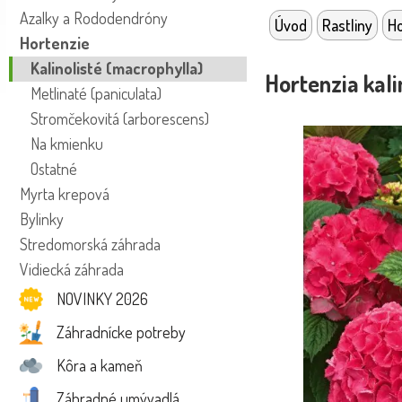
Azalky a Rododendróny
Úvod
Rastliny
Ho
Hortenzie
Kalinolisté (macrophylla)
Hortenzia kal
Metlinaté (paniculata)
Stromčekovitá (arborescens)
Na kmienku
Ostatné
Myrta krepová
Bylinky
Stredomorská záhrada
Vidiecká záhrada
NOVINKY 2026
Záhradnícke potreby
Kôra a kameň
Záhradné umývadlá