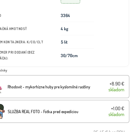
3364
D
4 kg
TAČNÁ HMOTNOSŤ
5 lit
JEM KONTAJNERA: K/CO/CLT
OZMER PRI DODANÍ (BEZ
30/70cm
ÁČA):
plnky
+8.90 €
Rhodovit - mykorhízne huby pre kyslomilné rastliny
skladom
+1.00 €
SLUŽBA REAL FOTO - Fotka pred expedíciou
skladom