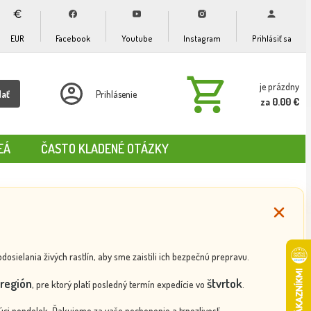
EUR
Facebook
Youtube
Instagram
Prihlásiť sa
je prázdny
dať
Prihlásenie
za 0.00 €
EÁ
ČASTO KLADENÉ OTÁZKY
ielania živých rastlín, aby sme zaistili ich bezpečnú prepravu.
región
štvrtok
, pre ktorý platí posledný termín expedície vo
.
ci pondelok. Ďakujeme za vaše pochopenie a trpezlivosť.