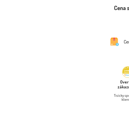
Cena 
Ce
Ove
zákaz
Tisícky s
klien