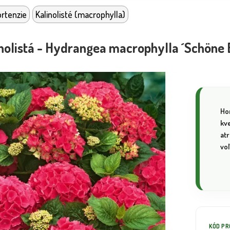
rtenzie
Kalinolisté (macrophylla)
inolistá - Hydrangea macrophylla ´Schöne
Hor
kve
atr
vo
KÓD P