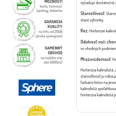
vyžadujú dostatočné 
Starostlivosť:
Staros
staré výhonky.
Rez:
Hortenzie kalinol
Odolnosť voči cho
vo vhodných podmienka
Mrazuvzdornosť:
Ho
Hortenzia kalinolistá
starostlivosť ju robi
farbami listov na jese
kalinolistá spoľahliv
hortenzia kalinolistá 