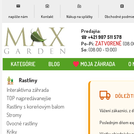
napíšte nám
Kontakt
Nákup na splátky
Obchodné podmie
Predajňa:
☎
+421 907 511 578
ZATVORENÉ
Po-Pi:
(08:0
So:
(08:00 - 13:00)
KATEGÓRIE
BLOG
MOJA ZÁHRADA
O 
Rastliny
Interaktívna záhrada
DÔLEŽIT
TOP najpredávanejšie
Rastliny s koreňovým balom
Vážení zákazníci, z 
Stromy
Posledným dňom exp
Ovocné rastliny
Kríky
Všetky objednávky p