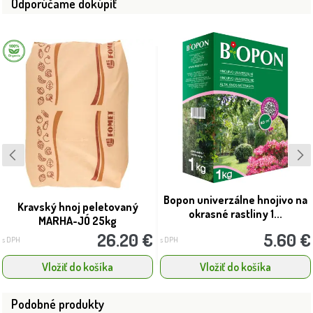
Odporúčame dokúpiť
Bopon univerzálne hnojivo na
Kravský hnoj peletovaný
okrasné rastliny 1...
MARHA-JÓ 25kg
26.20 €
5.60 €
s DPH
s DPH
Vložiť do košíka
Vložiť do košíka
Podobné produkty