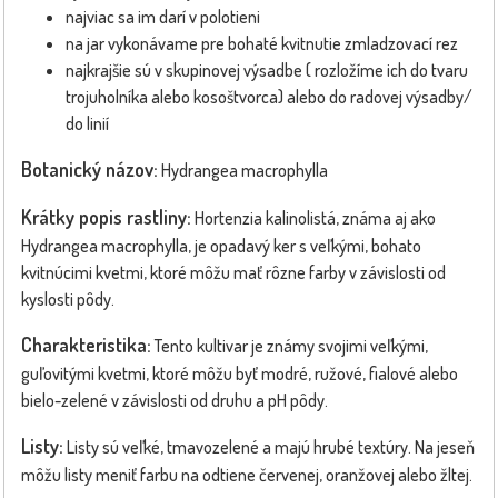
najviac sa im darí v polotieni
na jar vykonávame pre bohaté kvitnutie zmladzovací rez
najkrajšie sú v skupinovej výsadbe ( rozložíme ich do tvaru
trojuholníka alebo kosoštvorca) alebo do radovej výsadby/
do linií
Botanický názov:
Hydrangea macrophylla
Krátky popis rastliny:
Hortenzia kalinolistá, známa aj ako
Hydrangea macrophylla, je opadavý ker s veľkými, bohato
kvitnúcimi kvetmi, ktoré môžu mať rôzne farby v závislosti od
kyslosti pôdy.
Charakteristika:
Tento kultivar je známy svojimi veľkými,
guľovitými kvetmi, ktoré môžu byť modré, ružové, fialové alebo
bielo-zelené v závislosti od druhu a pH pôdy.
Listy:
Listy sú veľké, tmavozelené a majú hrubé textúry. Na jeseň
môžu listy meniť farbu na odtiene červenej, oranžovej alebo žltej.