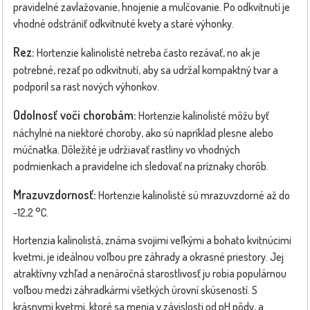
pravidelné zavlažovanie, hnojenie a mulčovanie. Po odkvitnutí je
vhodné odstrániť odkvitnuté kvety a staré výhonky.
Rez:
Hortenzie kalinolisté netreba často rezávať, no ak je
potrebné, rezať po odkvitnutí, aby sa udržal kompaktný tvar a
podporil sa rast nových výhonkov.
Odolnosť voči chorobám:
Hortenzie kalinolisté môžu byť
náchylné na niektoré choroby, ako sú napríklad plesne alebo
múčnatka. Dôležité je udržiavať rastliny vo vhodných
podmienkach a pravidelne ich sledovať na príznaky chorôb.
Mrazuvzdornosť:
Hortenzie kalinolisté sú mrazuvzdorné až do
-12,2 °C.
Hortenzia kalinolistá, známa svojimi veľkými a bohato kvitnúcimi
kvetmi, je ideálnou voľbou pre záhrady a okrasné priestory. Jej
atraktívny vzhľad a nenáročná starostlivosť ju robia populárnou
voľbou medzi záhradkármi všetkých úrovní skúseností. S
krásnymi kvetmi, ktoré sa menia v závislosti od pH pôdy, a