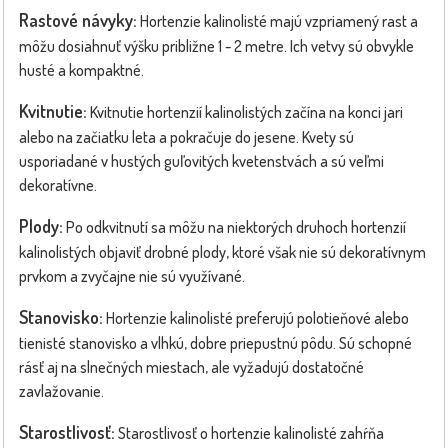
Rastové návyky:
Hortenzie kalinolisté majú vzpriamený rast a
môžu dosiahnuť výšku približne 1 - 2 metre. Ich vetvy sú obvykle
husté a kompaktné.
Kvitnutie:
Kvitnutie hortenzií kalinolistých začína na konci jari
alebo na začiatku leta a pokračuje do jesene. Kvety sú
usporiadané v hustých guľovitých kvetenstvách a sú veľmi
dekoratívne.
Plody:
Po odkvitnutí sa môžu na niektorých druhoch hortenzií
kalinolistých objaviť drobné plody, ktoré však nie sú dekoratívnym
prvkom a zvyčajne nie sú využívané.
Stanovisko:
Hortenzie kalinolisté preferujú polotieňové alebo
tienisté stanovisko a vlhkú, dobre priepustnú pôdu. Sú schopné
rásť aj na slnečných miestach, ale vyžadujú dostatočné
zavlažovanie.
Starostlivosť:
Starostlivosť o hortenzie kalinolisté zahŕňa