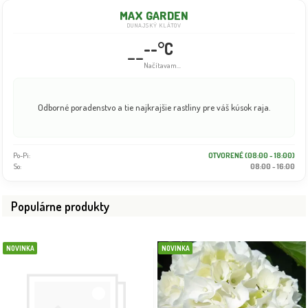
MAX GARDEN
DUNAJSKÝ KLÁTOV
--°C
--
Info dočasne nedostupné
Odborné poradenstvo a tie najkrajšie rastliny pre váš kúsok raja.
Po-Pi:
OTVORENÉ (08:00 - 18:00)
So:
08:00 - 16:00
Populárne produkty
NOVINKA
NOVINKA