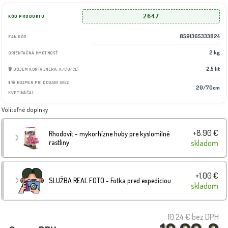
2647
KÓD PRODUKTU
8591365333824
EAN KÓD
2 kg
ORIENTAČNÁ HMOTNOSŤ
2,5 lit
🗑️ OBJEM KONTAJNERA: K/CO/CLT
⬆️🌸 ROZMER PRI DODANÍ (BEZ
20/70cm
KVETINÁČA):
Voliteľné doplnky
+8.90 €
Rhodovit - mykorhízne huby pre kyslomilné
rastliny
skladom
+1.00 €
SLUŽBA REAL FOTO - Fotka pred expedíciou
skladom
10.24 €
bez DPH