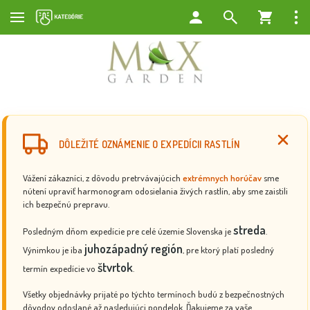
DÔLEŽITÉ OZNÁMENIE O EXPEDÍCII RASTLÍN
Vážení zákazníci, z dôvodu pretrvávajúcich
extrémnych horúčav
sme
nútení upraviť harmonogram odosielania živých rastlín, aby sme zaistili
ich bezpečnú prepravu.
streda
Posledným dňom expedície pre celé územie Slovenska je
.
juhozápadný región
Výnimkou je iba
, pre ktorý platí posledný
štvrtok
termín expedície vo
.
Všetky objednávky prijaté po týchto termínoch budú z bezpečnostných
dôvodov odoslané až nasledujúci pondelok. Ďakujeme za vaše