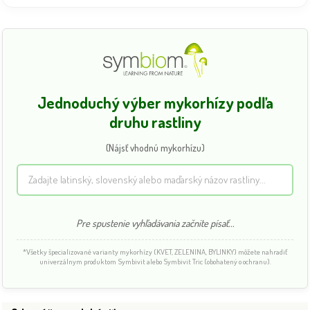
Jednoduchý výber mykorhízy podľa
druhu rastliny
(Nájsť vhodnú mykorhízu)
Pre spustenie vyhľadávania začnite písať...
*Všetky špecializované varianty mykorhízy (KVET, ZELENINA, BYLINKY) môžete nahradiť
univerzálnym produktom Symbivit alebo Symbivit Tric (obohatený o ochranu).