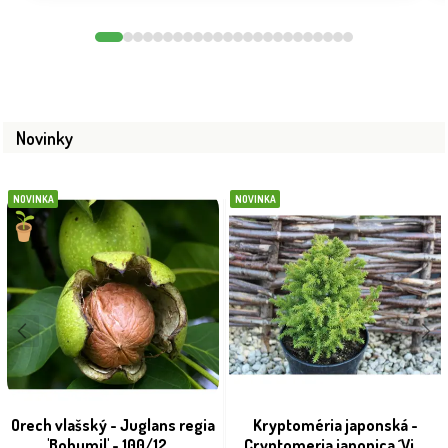
Novinky
NOVINKA
NOVINKA
Orech vlašský - Juglans regia
Kryptoméria japonská -
'Bohumil' - 100/12...
Cryptomeria japonica ´Vi...