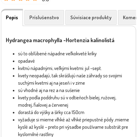
Popis
Príslušenstvo
Súvisiace produkty
Komen
Hydrangea macrophylla -Hortenzia kalinolistá
sú to obľúbené nápadne veľkokveté kríky
opadavé
kvitnú nápadnými, veľkými kvetmi: jul –sept.
kvety neopadajú, tak skrášlujú naše záhrady so svojimi
suchými kvetmi aj na jeseň i v zime
sú vhodné aj na rez a na sušenie
kvety podla poddruhu sú v odtieňoch bielej, ružovej,
modrej, fialovej a červenej
dorastá do výšky a šírky cca 150cm
vyžaduje si mierne vlhké až vlhké priepustné pôdy ,mierne
kyslé až kyslé – preto pri výsadbe používame substrát pre
kyslomilné rastliny