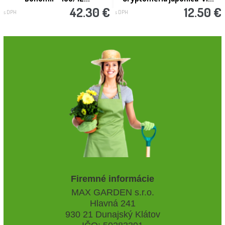
42.30 €
12.50 €
s DPH
s DPH
Firemné informácie
MAX GARDEN s.r.o.
Hlavná 241
930 21 Dunajský Klátov