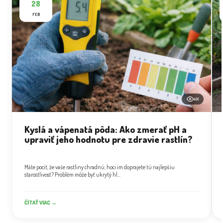
28
FEB
491
Kyslá a vápenatá pôda: Ako zmerať pH a
upraviť jeho hodnotu pre zdravie rastlín?
Máte pocit, že vaše rastliny chradnú, hoci im doprajete tú najlepšiu
starostlivosť? Problém môže byť ukrytý hl...
ČÍTAŤ VIAC →