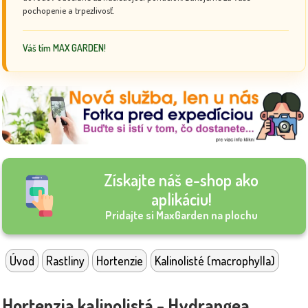
pochopenie a trpezlivosť.
Váš tím MAX GARDEN!
Získajte náš e-shop ako
aplikáciu!
Pridajte si MaxGarden na plochu
Úvod
Rastliny
Hortenzie
Kalinolisté (macrophylla)
Hortenzia kalinolistá - Hydrangea