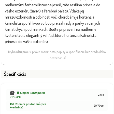
nádhernými farbami listov na jeseň, táto rastlina prinesie do
vášho exteriéru žiarivú a farebnú paletu. Vďaka jej
mrazuvzdornosti a odolnosti voči chorobám je hortenzia
kalinolistá spoľahlivou voľbou pre záhrady a parky v rôznych
klimatických podmienkach. Buďte pripravení na nádherné
kvetenstvo a elegantný vzhľad, ktoré hortenzia kalinolistá
prinesie do vášho exteriéru.
(vyhradzujeme si právo meniť tieto popisy a špecifikácie bez predošlého
upozornenia)
Špecifikácia
🗑️ Objem kontajnera:
2,5 lit
K/Co/Clt
⬆️🌸 Rozmer pri dodaní (bez
20/70cm
kvetináča):