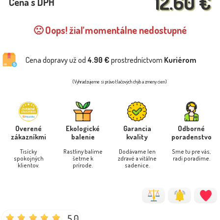
12.60 €
Cena s DPH
🙁 Oops! žiaľ momentálne nedostupné
Cena dopravy už od
4.90 €
prostredníctvom
Kuriérom
(Vyhradzujeme si právo tlačových chýb a zmeny cien)
Overené
Ekologické
Garancia
Odborné
zákazníkmi
balenie
kvality
poradenstvo
Tisícky
Rastliny balíme
Dodávame len
Sme tu pre vás,
spokojných
šetrne k
zdravé a vitálne
radi poradíme.
klientov.
prírode.
sadenice.
5.0