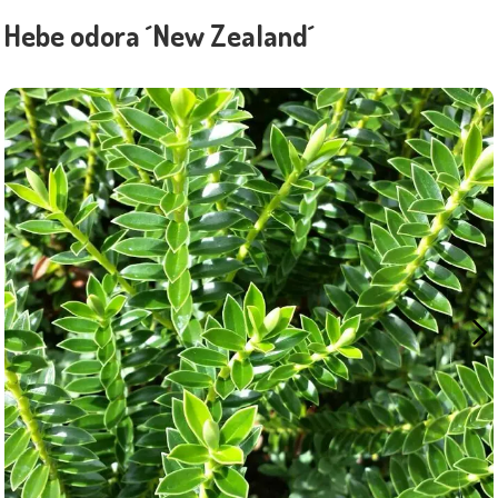
Hebe odora ´New Zealand´