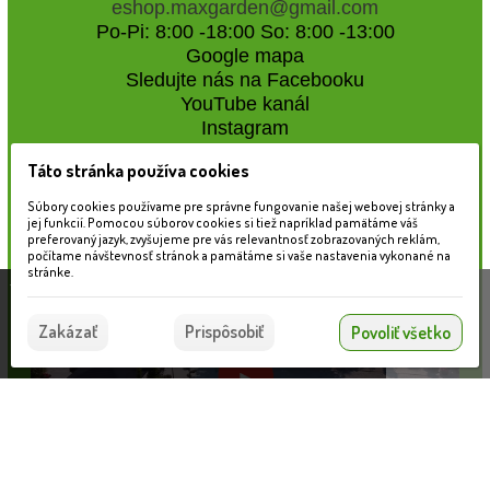
eshop.maxgarden@gmail.com
Po-Pi: 8:00 -18:00 So: 8:00 -13:00
Google mapa
Sledujte nás na Facebooku
YouTube kanál
Instagram
Táto stránka používa cookies
Naše záhradné centrum
Súbory cookies používame pre správne fungovanie našej webovej stránky a
jej funkcií. Pomocou súborov cookies si tiež napríklad pamätáme váš
preferovaný jazyk, zvyšujeme pre vás relevantnosť zobrazovaných reklám,
počítame návštevnosť stránok a pamätáme si vaše nastavenia vykonané na
stránke.
Táto stránka používa súbory cookies, ktoré nám
pomáhajú poskytovať služby. Používaním našich
Súhlasím
Zakázať
Prispôsobiť
Povoliť všetko
služieb vyjadrujete súhlas s používaním súborov
cookies.
Viac informácií nájdete tu.