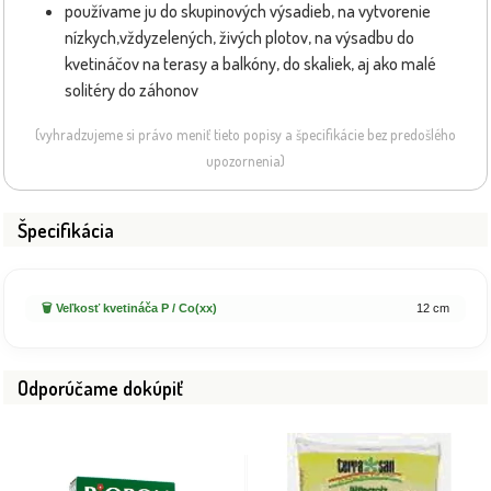
používame ju do skupinových výsadieb, na vytvorenie
nízkych,vždyzelených, živých plotov, na výsadbu do
kvetináčov na terasy a balkóny, do skaliek, aj ako malé
solitéry do záhonov
(vyhradzujeme si právo meniť tieto popisy a špecifikácie bez predošlého
upozornenia)
Špecifikácia
🗑️ Veľkosť kvetináča P / Co(xx)
12 cm
Odporúčame dokúpiť