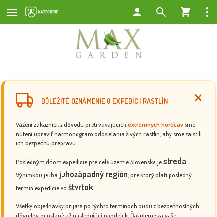
DÔLEŽITÉ OZNÁMENIE O EXPEDÍCII RASTLÍN
Vážení zákazníci, z dôvodu pretrvávajúcich
extrémnych horúčav
sme
nútení upraviť harmonogram odosielania živých rastlín, aby sme zaistili
ich bezpečnú prepravu.
streda
Posledným dňom expedície pre celé územie Slovenska je
.
juhozápadný región
Výnimkou je iba
, pre ktorý platí posledný
štvrtok
termín expedície vo
.
Všetky objednávky prijaté po týchto termínoch budú z bezpečnostných
dôvodov odoslané až nasledujúci pondelok. Ďakujeme za vaše