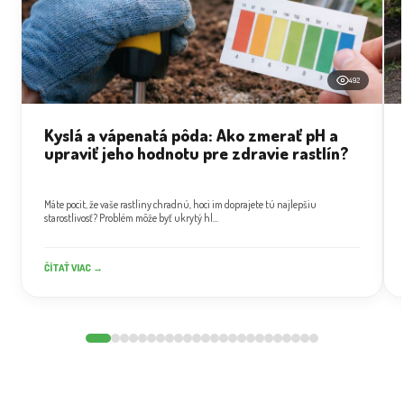
492
Kyslá a vápenatá pôda: Ako zmerať pH a
upraviť jeho hodnotu pre zdravie rastlín?
Máte pocit, že vaše rastliny chradnú, hoci im doprajete tú najlepšiu
starostlivosť? Problém môže byť ukrytý hl...
ČÍTAŤ VIAC →