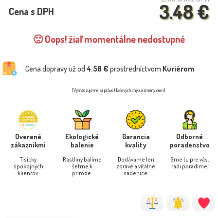
3.48 €
Cena s DPH
🙁 Oops! žiaľ momentálne nedostupné
Cena dopravy už od
4.50 €
prostredníctvom
Kuriérom
(Vyhradzujeme si právo tlačových chýb a zmeny cien)
Overené
Ekologické
Garancia
Odborné
zákazníkmi
balenie
kvality
poradenstvo
Tisícky
Rastliny balíme
Dodávame len
Sme tu pre vás,
spokojných
šetrne k
zdravé a vitálne
radi poradíme.
klientov.
prírode.
sadenice.