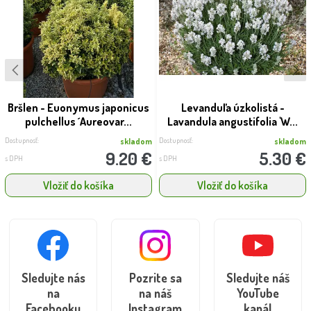
Bršlen - Euonymus japonicus
Levanduľa úzkolistá -
pulchellus ´Aureovar...
Lavandula angustifolia 'W...
Dostupnosť:
Dostupnosť:
skladom
skladom
9.20 €
5.30 €
s DPH
s DPH
Vložiť do košíka
Vložiť do košíka
Sledujte nás
Pozrite sa
Sledujte náš
na
na náš
YouTube
Facebooku
Instagram
kanál