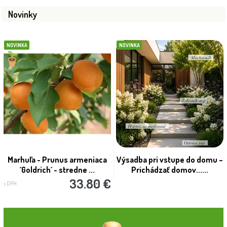
Novinky
NOVINKA
NOVINKA
Marhuľa - Prunus armeniaca
Výsadba pri vstupe do domu –
´Goldrich´ - stredne ...
Prichádzať domov......
33.80 €
s DPH