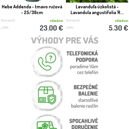
Hebe Addenda - tmavo ružová
Levanduľa úzkolistá -
- 25/30cm
Lavandula angustifolia 'R...
Dostupnosť:
Dostupnosť:
skladom
skladom
23.00 €
5.30 €
s DPH
s DPH