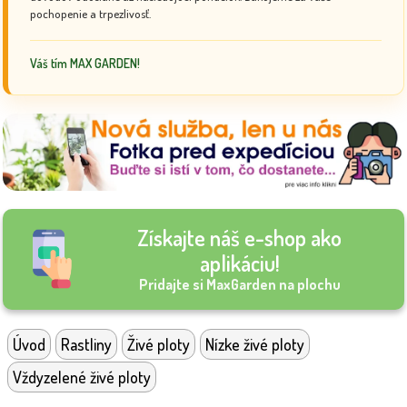
pochopenie a trpezlivosť.
Váš tím MAX GARDEN!
Získajte náš e-shop ako
aplikáciu!
Pridajte si MaxGarden na plochu
Úvod
Rastliny
Živé ploty
Nízke živé ploty
Vždyzelené živé ploty