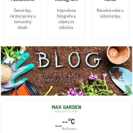
Denné tipy,
Inšpiratívne
Návodné videá a
čerstvé správy a
fotografie a
užitočné tipy.
komunitný
zábery zo
obsah.
zákulisia.
MAX GARDEN
DUNAJSKÝ KLÁTOV
--°C
--
Načítavam...