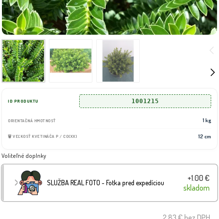
1001215
ID PRODUKTU
1 kg
ORIENTAČNÁ HMOTNOSŤ
12 cm
🗑️ VEĽKOSŤ KVETINÁČA P / CO(XX)
Voliteľné doplnky
+1.00 €
SLUŽBA REAL FOTO - Fotka pred expedíciou
skladom
2.83 €
bez DPH