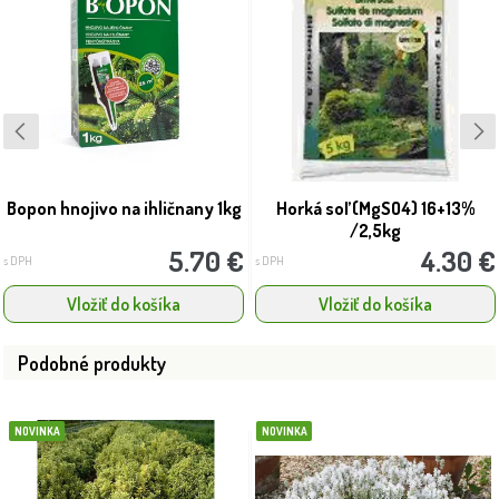
Bopon hnojivo na ihličnany 1kg
Horká soľ (MgSO4) 16+13%
/2,5kg
5.70 €
4.30 €
s DPH
s DPH
Vložiť do košíka
Vložiť do košíka
Podobné produkty
NOVINKA
NOVINKA