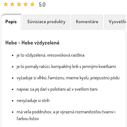
5.0
Popis
Súvisiace produkty
Komentáre
Vysvetli
Hebe - Hebe vždyzelené
je to vždyzelená, vresovisková rastlina
je to pomaly ratúci, kompaktný krik s jemnými kvietkami
vyžaduje si vlhkú, famóznu, mierne kyslú, priepustnú pôdu
najviac sa jej darí v polotieni až v svetlom tieni
nevyžaduje si strih
má veľa poddruhov, a je výrazná rozmanitosťou tvarov i
farbou listov