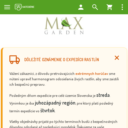
DÔLEŽITÉ OZNÁMENIE O EXPEDÍCII RASTLÍN
Vážení zákazníci, z dôvodu pretrvávajúcich
extrémnych horúčav
sme
nútení upraviť harmonogram odosielania živých rastlín, aby sme zaistili
ich bezpečnú prepravu.
streda
Posledným dňom expedície pre celé územie Slovenska je
.
juhozápadný región
Výnimkou je iba
, pre ktorý platí posledný
štvrtok
termín expedície vo
.
Všetky objednávky prijaté po týchto termínoch budú z bezpečnostných
dôvodov odoslané až nasledujúci pondelok. Ďakujeme za vaše