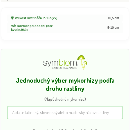
🗑️ Veľkosť kvetináča P / Co(xx)
10,5 cm
⬆️🌸 Rozmer pri dodaní (bez
5-10 cm
kvetináča):
Jednoduchý výber mykorhízy podľa
druhu rastliny
(Nájsť vhodnú mykorhízu)