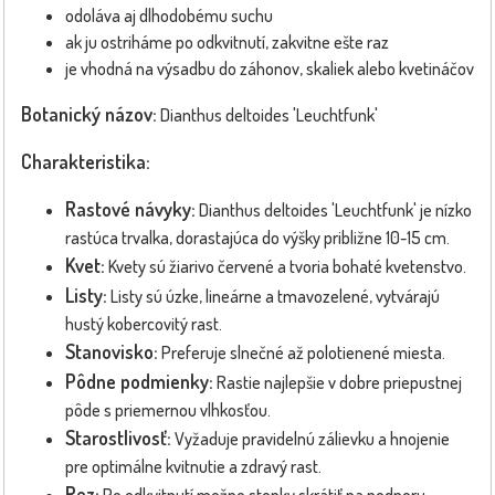
odoláva aj dlhodobému suchu
ak ju ostriháme po odkvitnutí, zakvitne ešte raz
je vhodná na výsadbu do záhonov, skaliek alebo kvetináčov
Botanický názov:
Dianthus deltoides 'Leuchtfunk'
Charakteristika:
Rastové návyky:
Dianthus deltoides 'Leuchtfunk' je nízko
rastúca trvalka, dorastajúca do výšky približne 10-15 cm.
Kvet:
Kvety sú žiarivo červené a tvoria bohaté kvetenstvo.
Listy:
Listy sú úzke, lineárne a tmavozelené, vytvárajú
hustý kobercovitý rast.
Stanovisko:
Preferuje slnečné až polotienené miesta.
Pôdne podmienky:
Rastie najlepšie v dobre priepustnej
pôde s priemernou vlhkosťou.
Starostlivosť:
Vyžaduje pravidelnú zálievku a hnojenie
pre optimálne kvitnutie a zdravý rast.
Rez:
Po odkvitnutí možno stonky skrátiť na podporu