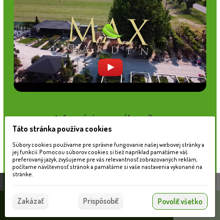
Informácie pre zákazníkov
Táto stránka používa cookies
Blog
Obchodné podmienky
Súbory cookies používame pre správne fungovanie našej webovej stránky a
Ochrana osobných údajov
jej funkcií. Pomocou súborov cookies si tiež napríklad pamätáme váš
preferovaný jazyk, zvyšujeme pre vás relevantnosť zobrazovaných reklám,
Platobné možnosti
počítame návštevnosť stránok a pamätáme si vaše nastavenia vykonané na
Cenník dopravy
stránke.
Táto stránka používa súbory cookies, ktoré nám
pomáhajú poskytovať služby. Používaním našich
Súhlasím
Zakázať
Prispôsobiť
Povoliť všetko
služieb vyjadrujete súhlas s používaním súborov
© 2026 WEXBO |
www.wexbo.com
|
Prihlásiť
cookies.
Viac informácií nájdete tu.