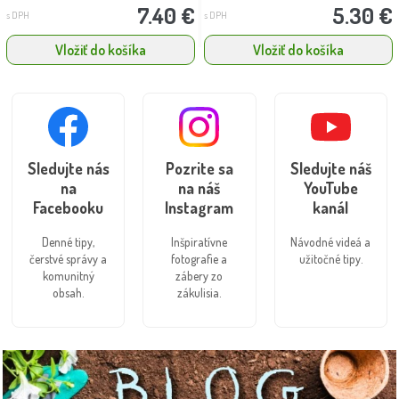
7.40 €
5.30 €
s DPH
s DPH
Vložiť do košíka
Vložiť do košíka
Sledujte nás
Pozrite sa
Sledujte náš
na
na náš
YouTube
Facebooku
Instagram
kanál
Denné tipy,
Inšpiratívne
Návodné videá a
čerstvé správy a
fotografie a
užitočné tipy.
komunitný
zábery zo
obsah.
zákulisia.