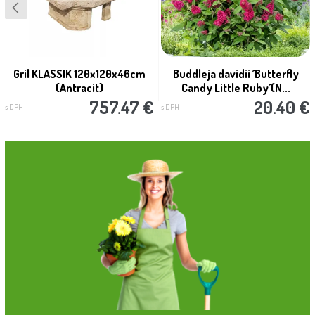
Gril KLASSIK 120x120x46cm
Buddleja davidii ´Butterfly
(Antracit)
Candy Little Ruby´(N...
757.47 €
20.40 €
s DPH
s DPH