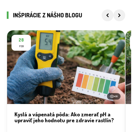
INŠPIRÁCIE Z NÁŠHO BLOGU
28
FEB
499
Kyslá a vápenatá pôda: Ako zmerať pH a
upraviť jeho hodnotu pre zdravie rastlín?