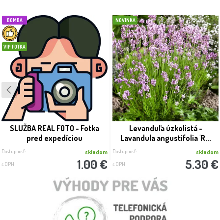
BOMBA
NOVINKA
VIP FOTKA
SLUŽBA REAL FOTO - Fotka
Levanduľa úzkolistá -
pred expedíciou
Lavandula angustifolia 'R...
Dostupnosť:
Dostupnosť:
skladom
skladom
1.00 €
5.30 €
s DPH
s DPH