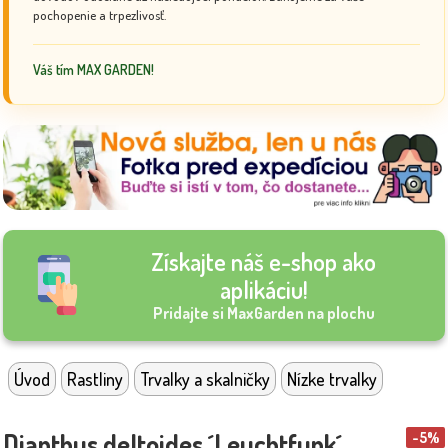
pochopenie a trpezlivosť.
Váš tím MAX GARDEN!
Získajte náš e-shop ako
aplikáciu!
Pridajte si MaxGarden na plochu
Úvod
Rastliny
Trvalky a skalničky
Nízke trvalky
Dianthus deltoides ´Leuchtfunk´
-5%