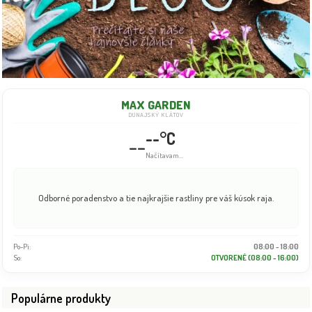
MAX GARDEN
DUNAJSKÝ KLÁTOV
--°C
--
Info dočasne nedostupné
Odborné poradenstvo a tie najkrajšie rastliny pre váš kúsok raja.
Po-Pi:
08:00 - 18:00
So:
OTVORENÉ (08:00 - 16:00)
Populárne produkty