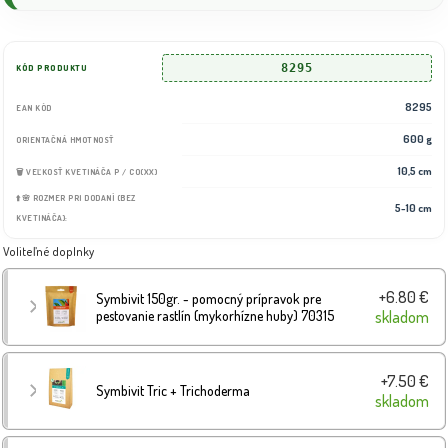
8295
KÓD PRODUKTU
8295
EAN KÓD
600 g
ORIENTAČNÁ HMOTNOSŤ
10,5 cm
🗑️ VEĽKOSŤ KVETINÁČA P / CO(XX)
⬆️🌸 ROZMER PRI DODANÍ (BEZ
5-10 cm
KVETINÁČA):
Voliteľné doplnky
+6.80 €
Symbivit 150gr. - pomocný prípravok pre
pestovanie rastlín (mykorhízne huby) 70315
skladom
+7.50 €
Symbivit Tric + Trichoderma
skladom