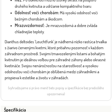
druhého kvitnutia a udržanie kompaktného tvaru.
Odolnosť voči chorobám:
Má vysokú odolnosť voči
bežným chorobám a škodcom.
Mrazuvzdornosť:
Je mrazuvzdorná a dobre zvláda
chladnejšie teploty.
Dianthus deltoides 'Leuchtfunk' je nádherná nízko rastúca trvalka
s žiarivo červenými kvetmi, ktoré pritiahnu pozornosť v každom
záhradnom prostredí. Svojimi tmavozelenými listami a bohatým
kvitnutím je ideálnou voľbou pre záhradné záhony alebo okrasné
kvetináče. Svojou nenáročnosťou na starostlivosť a vysokou
odolnosťou voči chorobám je obľúbená medzi záhradníkmi a
prispieva k estetike a životu v záhradách.
(vyhradzujeme si právo meniť tieto popisy a špecifikácie bez predošlého
upozornenia)
Špecifikácia