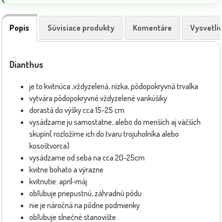
Popis
Súvisiace produkty
Komentáre
Vysvetli
Dianthus
je to kvitnúca ,vždyzelená, nízka, pôdopokryvná trvalka
vytvára pôdopokryvné vždyzelené vankúšiky
dorastá do výšky cca 15-25 cm
vysádzame ju samostatne, alebo do menších aj väčších
skupín( rozložíme ich do tvaru trojuholníka alebo
kosoštvorca)
vysádzame od seba na cca 20-25cm
kvitne bohato a výrazne
kvitnutie: apríl-máj
obľubuje priepustnú, záhradnú pôdu
nie je náročná na pôdne podmienky
obľubuje slnečné stanovište