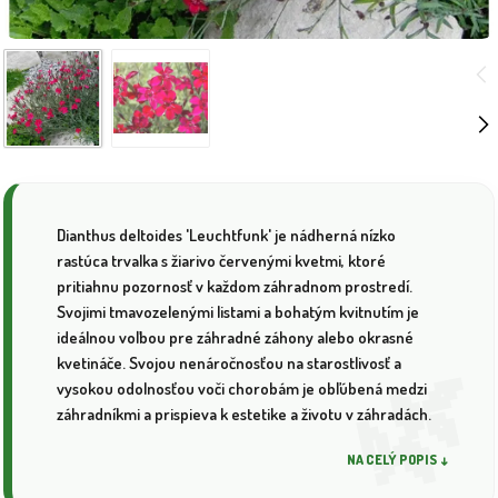
Dianthus deltoides 'Leuchtfunk' je nádherná nízko
rastúca trvalka s žiarivo červenými kvetmi, ktoré
pritiahnu pozornosť v každom záhradnom prostredí.
Svojimi tmavozelenými listami a bohatým kvitnutím je
ideálnou voľbou pre záhradné záhony alebo okrasné
kvetináče. Svojou nenáročnosťou na starostlivosť a
vysokou odolnosťou voči chorobám je obľúbená medzi
záhradníkmi a prispieva k estetike a životu v záhradách.
NA CELÝ POPIS ↓