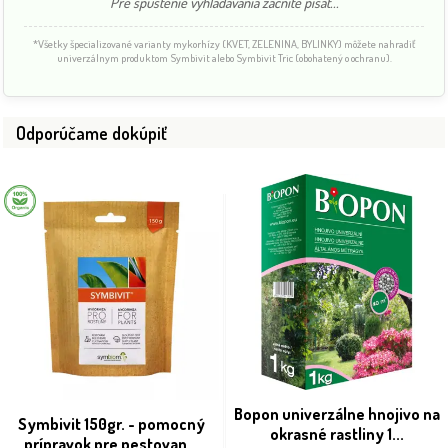
Pre spustenie vyhľadávania začnite písať...
*Všetky špecializované varianty mykorhízy (KVET, ZELENINA, BYLINKY) môžete nahradiť
univerzálnym produktom Symbivit alebo Symbivit Tric (obohatený o ochranu).
Odporúčame dokúpiť
Bopon univerzálne hnojivo na
Symbivit 150gr. - pomocný
okrasné rastliny 1...
prípravok pre pestovan...