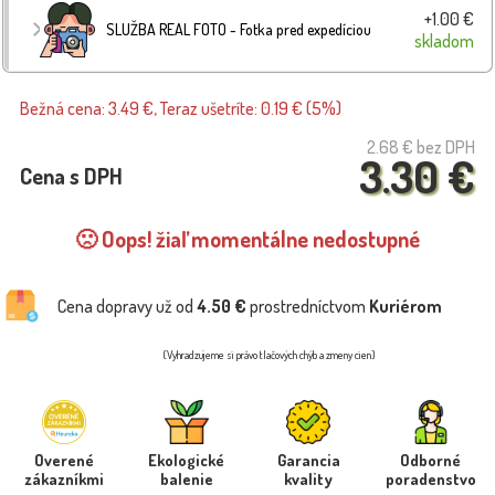
+1.00 €
SLUŽBA REAL FOTO - Fotka pred expedíciou
skladom
Bežná cena: 3.49 €, Teraz ušetríte: 0.19 € (5%)
2.68 €
bez DPH
3.30 €
Cena s DPH
🙁 Oops! žiaľ momentálne nedostupné
Cena dopravy už od
4.50 €
prostredníctvom
Kuriérom
(Vyhradzujeme si právo tlačových chýb a zmeny cien)
Overené
Ekologické
Garancia
Odborné
zákazníkmi
balenie
kvality
poradenstvo