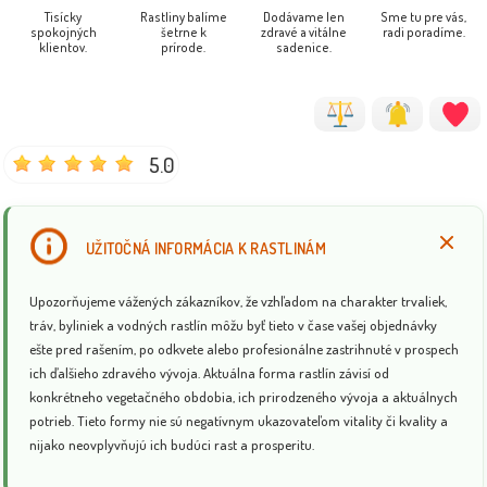
Tisícky
Rastliny balíme
Dodávame len
Sme tu pre vás,
spokojných
šetrne k
zdravé a vitálne
radi poradíme.
klientov.
prírode.
sadenice.
5.0
UŽITOČNÁ INFORMÁCIA K RASTLINÁM
Upozorňujeme vážených zákazníkov, že vzhľadom na charakter trvaliek,
tráv, byliniek a vodných rastlín môžu byť tieto v čase vašej objednávky
ešte pred rašením, po odkvete alebo profesionálne zastrihnuté v prospech
ich ďalšieho zdravého vývoja. Aktuálna forma rastlín závisí od
konkrétneho vegetačného obdobia, ich prirodzeného vývoja a aktuálnych
potrieb. Tieto formy nie sú negatívnym ukazovateľom vitality či kvality a
nijako neovplyvňujú ich budúci rast a prosperitu.