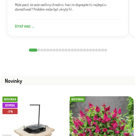
Máte pocit, že vaše rastliny chradnú, hoci im doprajete tú najlepšiu
starostlivosť? Problém môže byť ukrytý hl...
ČÍTAŤ VIAC →
Novinky
NOVINKA
NOVINKA
BOMBA
-5%