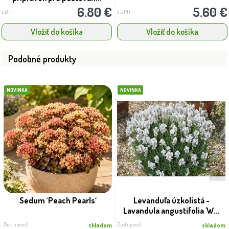
6.80 €
5.60 €
s DPH
s DPH
Vložiť do košíka
Vložiť do košíka
Podobné produkty
NOVINKA
NOVINKA
Sedum ´Peach Pearls´
Levanduľa úzkolistá -
Lavandula angustifolia 'W...
Dostupnosť:
Dostupnosť:
skladom
skladom