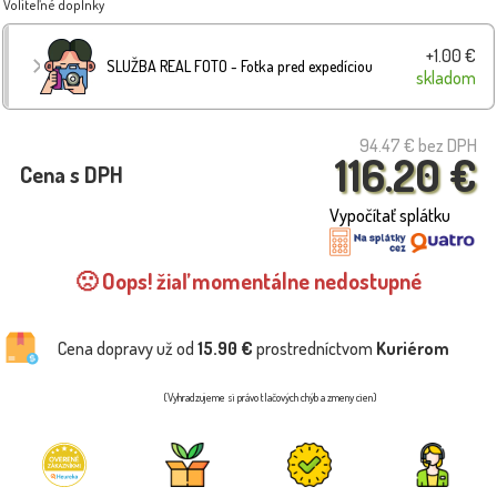
Voliteľné doplnky
+1.00 €
SLUŽBA REAL FOTO - Fotka pred expedíciou
skladom
94.47 €
bez DPH
116.20 €
Cena s DPH
Vypočítať splátku
🙁 Oops! žiaľ momentálne nedostupné
Cena dopravy už od
15.90 €
prostredníctvom
Kuriérom
(Vyhradzujeme si právo tlačových chýb a zmeny cien)