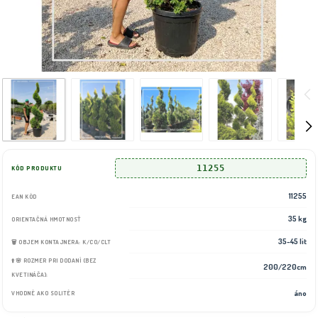
11255
KÓD PRODUKTU
11255
EAN KÓD
35 kg
ORIENTAČNÁ HMOTNOSŤ
35-45 lit
🗑️ OBJEM KONTAJNERA: K/CO/CLT
⬆️🌸 ROZMER PRI DODANÍ (BEZ
200/220cm
KVETINÁČA):
áno
VHODNÉ AKO SOLITÉR