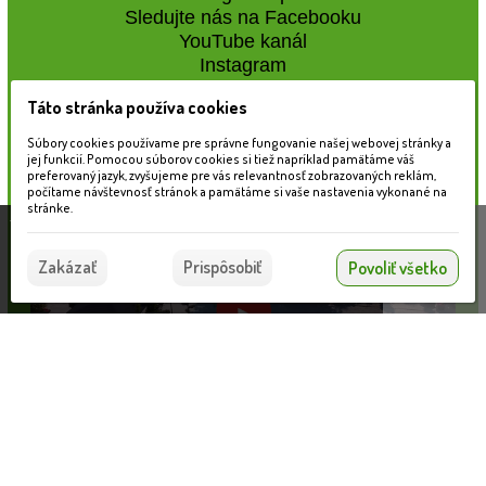
Sledujte nás na Facebooku
YouTube kanál
Instagram
Táto stránka používa cookies
Naše záhradné centrum
Súbory cookies používame pre správne fungovanie našej webovej stránky a
jej funkcií. Pomocou súborov cookies si tiež napríklad pamätáme váš
preferovaný jazyk, zvyšujeme pre vás relevantnosť zobrazovaných reklám,
počítame návštevnosť stránok a pamätáme si vaše nastavenia vykonané na
stránke.
Táto stránka používa súbory cookies, ktoré nám
pomáhajú poskytovať služby. Používaním našich
Súhlasím
Zakázať
Prispôsobiť
Povoliť všetko
služieb vyjadrujete súhlas s používaním súborov
cookies.
Viac informácií nájdete tu.
Informácie pre zákazníkov
Nahrávam...
VLOŽIŤ DO KOŠÍKA
Blog
Obchodné podmienky