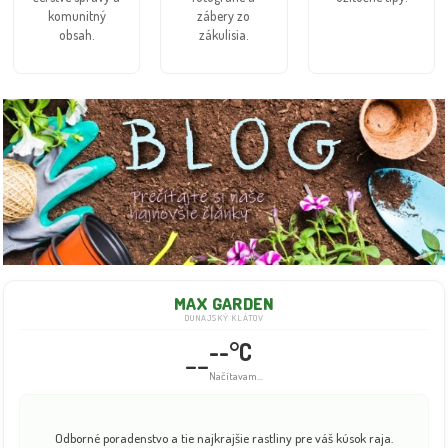
komunitný
zábery zo
obsah.
zákulisia.
MAX GARDEN
DUNAJSKÝ KLÁTOV
--°C
--
Načítavam...
Odborné poradenstvo a tie najkrajšie rastliny pre váš kúsok raja.