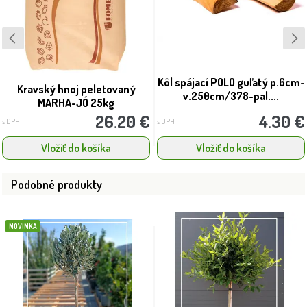
Kôl spájací POLO guľatý p.6cm-
Kravský hnoj peletovaný
v.250cm/378-pal....
MARHA-JÓ 25kg
26.20 €
4.30 €
s DPH
s DPH
Vložiť do košíka
Vložiť do košíka
Podobné produkty
NOVINKA