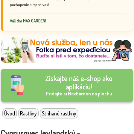
pochopenie a trpezlivosť.
Váš tím MAX GARDEN!
Získajte náš e-shop ako
aplikáciu!
Pridajte si MaxGarden na plochu
Úvod
Rastliny
Strihané rastliny
Cyprusovec leylandský -