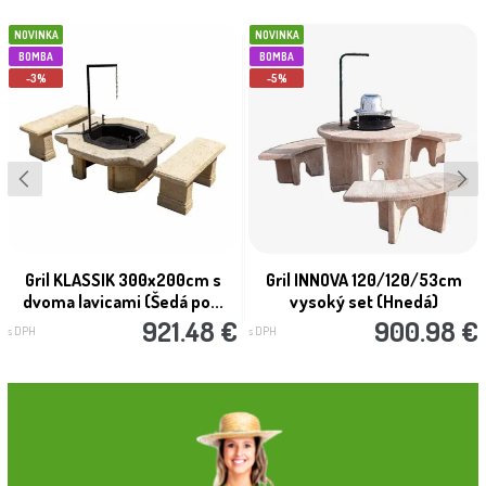
NOVINKA
NOVINKA
BOMBA
BOMBA
-3%
-5%
Gril KLASSIK 300x200cm s
Gril INNOVA 120/120/53cm
dvoma lavicami (Šedá po...
vysoký set (Hnedá)
921.48 €
900.98 €
s DPH
s DPH