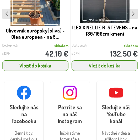
ILEX X NELLIE R. STEVENS - na
Olivovník európsky(oliva) -
180/190cm kmeni
Olea europaea - na 5...
Dostupnosť:
Dostupnosť:
skladom
skladom
42.10 €
132.50 €
s DPH
s DPH
Vložiť do košíka
Vložiť do košíka
Sledujte nás
Pozrite sa
Sledujte náš
na
na náš
YouTube
Facebooku
Instagram
kanál
Denné tipy,
Inšpiratívne
Návodné videá a
čerstvé správy a
fotografie a
užitočné tipy.