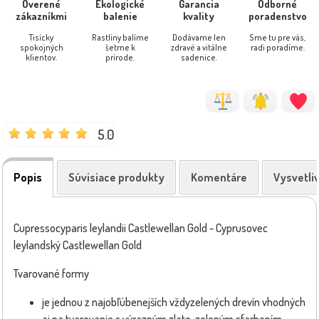
Overené
Ekologické
Garancia
Odborné
zákazníkmi
balenie
kvality
poradenstvo
Tisícky
Rastliny balíme
Dodávame len
Sme tu pre vás,
spokojných
šetrne k
zdravé a vitálne
radi poradíme.
klientov.
prírode.
sadenice.
5.0
Popis
Súvisiace produkty
Komentáre
Vysvetli
Cupressocyparis leylandii Castlewellan Gold - Cyprusovec
leylandský Castlewellan Gold
Tvarované formy
je jednou z najobľúbenejších vždyzelených drevín vhodných
aj na tvarovanie s výrazným zlato-zeleným sfarbením