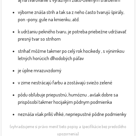
výborne znáša strih a tak sa z neho často tvarujú špirály,
pon -pony, gule na kmienku, atd.
k udržaniu pekného tvaru, je potreba priebežne udržiavať
presný tvar so strihom
strihať môžme takmer po celý rok hocikedy , s výnimkou
letných horúcich dlhodobých páľav
je úplne mrazuvzdorný
v zime nestrácajú farbu a zostávajú sviežo zelené
pôdu obľubuje priepustnú, humóznu , avšak dobre sa
prispôsobí takmer hocijakým pôdnym podmienka
neznáša však príliš vlhké, nepriepustné pôdne podmienky
(vyhradzujeme si právo meniť tieto popisy a špecifikácie bez predošlého
upozornenia)