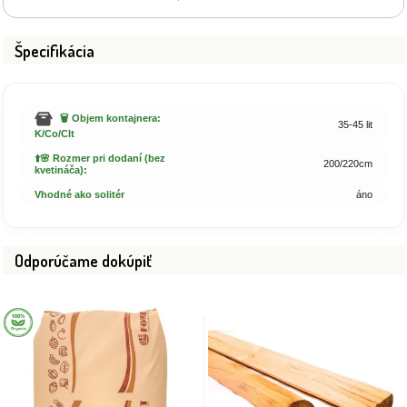
Špecifikácia
🗑️ Objem kontajnera:
35-45 lit
K/Co/Clt
⬆️🌸 Rozmer pri dodaní (bez
200/220cm
kvetináča):
Vhodné ako solitér
áno
Odporúčame dokúpiť