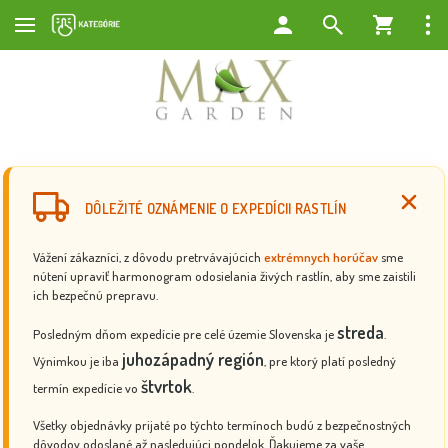
DÔLEŽITÉ OZNÁMENIE O EXPEDÍCII RASTLÍN
Vážení zákazníci, z dôvodu pretrvávajúcich
extrémnych horúčav
sme
nútení upraviť harmonogram odosielania živých rastlín, aby sme zaistili
ich bezpečnú prepravu.
streda
Posledným dňom expedície pre celé územie Slovenska je
.
juhozápadný región
Výnimkou je iba
, pre ktorý platí posledný
štvrtok
termín expedície vo
.
Všetky objednávky prijaté po týchto termínoch budú z bezpečnostných
dôvodov odoslané až nasledujúci pondelok. Ďakujeme za vaše