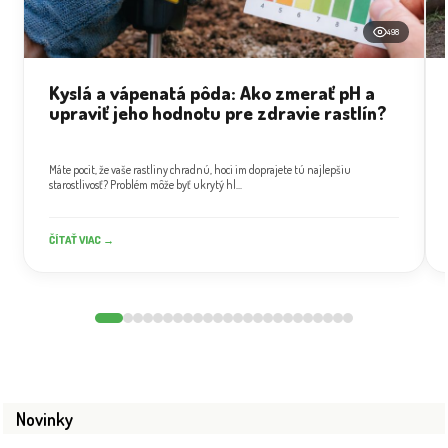
498
Kyslá a vápenatá pôda: Ako zmerať pH a
upraviť jeho hodnotu pre zdravie rastlín?
Máte pocit, že vaše rastliny chradnú, hoci im doprajete tú najlepšiu
starostlivosť? Problém môže byť ukrytý hl...
ČÍTAŤ VIAC →
Novinky