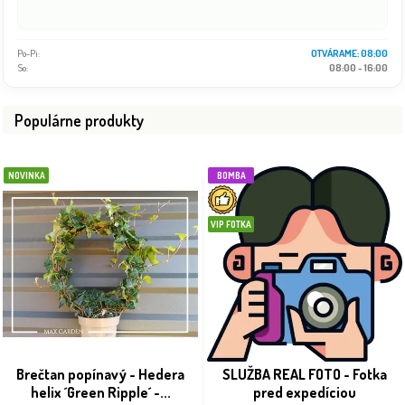
Po-Pi:
OTVÁRAME: 08:00
So:
08:00 - 16:00
Populárne produkty
NOVINKA
BOMBA
VIP FOTKA
Brečtan popínavý - Hedera
SLUŽBA REAL FOTO - Fotka
helix ´Green Ripple´ -...
pred expedíciou