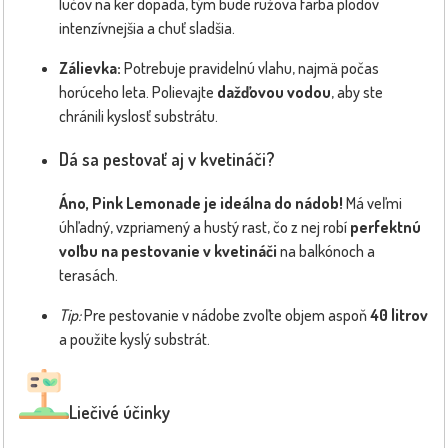
lúčov na ker dopadá, tým bude ružová farba plodov
intenzívnejšia a chuť sladšia.
Zálievka:
Potrebuje pravidelnú vlahu, najmä počas
horúceho leta. Polievajte
dažďovou vodou
, aby ste
chránili kyslosť substrátu.
Dá sa pestovať aj v kvetináči?
Áno, Pink Lemonade je ideálna do nádob!
Má veľmi
úhľadný, vzpriamený a hustý rast, čo z nej robí
perfektnú
voľbu na pestovanie v kvetináči
na balkónoch a
terasách.
Tip:
Pre pestovanie v nádobe zvoľte objem aspoň
40 litrov
a použite kyslý substrát.
Liečivé účinky