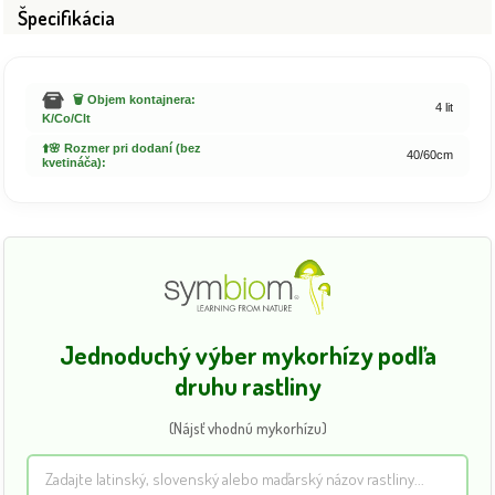
Špecifikácia
🗑️ Objem kontajnera:
4 lit
K/Co/Clt
⬆️🌸 Rozmer pri dodaní (bez
40/60cm
kvetináča):
Jednoduchý výber mykorhízy podľa
druhu rastliny
(Nájsť vhodnú mykorhízu)