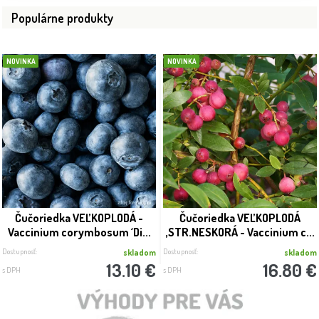
Populárne produkty
NOVINKA
NOVINKA
Čučoriedka VEĽKOPLODÁ -
Čučoriedka VEĽKOPLODÁ
Vaccinium corymbosum ´Di...
,STR.NESKORÁ - Vaccinium c...
Dostupnosť:
Dostupnosť:
skladom
skladom
13.10 €
16.80 €
s DPH
s DPH