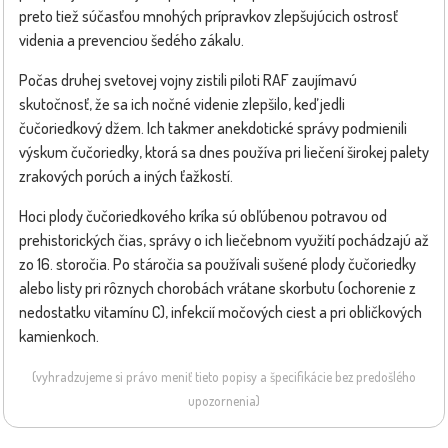
preto tiež súčasťou mnohých prípravkov zlepšujúcich ostrosť
videnia a prevenciou šedého zákalu.
Počas druhej svetovej vojny zistili piloti RAF zaujímavú
skutočnosť, že sa ich nočné videnie zlepšilo, keď jedli
čučoriedkový džem. Ich takmer anekdotické správy podmienili
výskum čučoriedky, ktorá sa dnes používa pri liečení širokej palety
zrakových porúch a iných ťažkostí.
Hoci plody čučoriedkového kríka sú obľúbenou potravou od
prehistorických čias, správy o ich liečebnom využití pochádzajú až
zo 16. storočia. Po stáročia sa používali sušené plody čučoriedky
alebo listy pri rôznych chorobách vrátane skorbutu (ochorenie z
nedostatku vitamínu C), infekcií močových ciest a pri obličkových
kamienkoch.
(vyhradzujeme si právo meniť tieto popisy a špecifikácie bez predošlého
upozornenia)