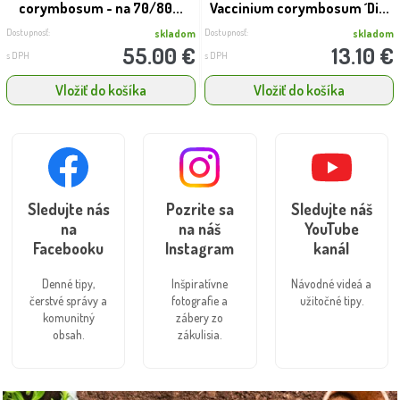
corymbosum - na 70/80...
Vaccinium corymbosum ´Di...
Dostupnosť:
Dostupnosť:
skladom
skladom
55.00 €
13.10 €
s DPH
s DPH
Vložiť do košíka
Vložiť do košíka
Sledujte nás
Pozrite sa
Sledujte náš
na
na náš
YouTube
Facebooku
Instagram
kanál
Denné tipy,
Inšpiratívne
Návodné videá a
čerstvé správy a
fotografie a
užitočné tipy.
komunitný
zábery zo
obsah.
zákulisia.