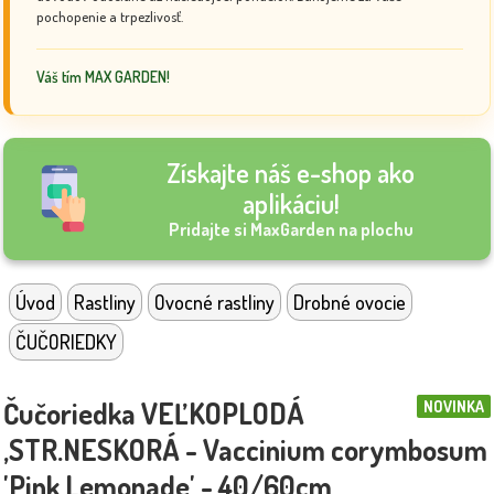
pochopenie a trpezlivosť.
Váš tím MAX GARDEN!
Získajte náš e-shop ako
aplikáciu!
Pridajte si MaxGarden na plochu
Úvod
Rastliny
Ovocné rastliny
Drobné ovocie
ČUČORIEDKY
Čučoriedka VEĽKOPLODÁ
NOVINKA
,STR.NESKORÁ - Vaccinium corymbosum
'Pink Lemonade' - 40/60cm