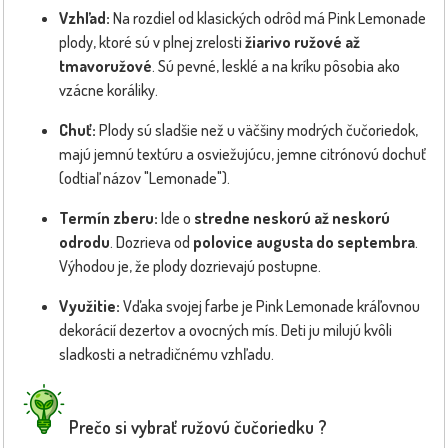
Vzhľad:
Na rozdiel od klasických odrôd má Pink Lemonade
plody, ktoré sú v plnej zrelosti
žiarivo ružové až
tmavoružové
. Sú pevné, lesklé a na kríku pôsobia ako
vzácne koráliky.
Chuť:
Plody sú sladšie než u väčšiny modrých čučoriedok,
majú jemnú textúru a osviežujúcu, jemne citrónovú dochuť
(odtiaľ názov "Lemonade").
Termín zberu:
Ide o
stredne neskorú až neskorú
odrodu
. Dozrieva od
polovice augusta do septembra
.
Výhodou je, že plody dozrievajú postupne.
Využitie:
Vďaka svojej farbe je Pink Lemonade kráľovnou
dekorácií dezertov a ovocných mís. Deti ju milujú kvôli
sladkosti a netradičnému vzhľadu.
Prečo si vybrať ružovú čučoriedku ?