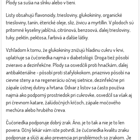
Plody sa sušia na slnku alebo v tieni.
Listy obsahujú flavonoidy, triesloviny, glukokiníny, organické
triesloviny, tanín, éterické oleje, sliz, živicu a myrtillin. V plodoch sú
prítomné kyseliny jablčná, citrónová, benzoová, ďalej triesloviny,
tuky, pektín, pektosa, farbivá a ďalšie látky.
Vzhľadom k tomu, že glukokiníny znižujú hladinu cukru v krvi,
uplatňuje sa čučoriedka najmä v diabetológii. Droga tiež pôsobí
zvieravo a dezinfekčne. Plody sa osvedčili proti hnačkám, ďalej
antibakteriálne - pôsobí proti stafylokokom, priaznivo pôsobí na
cievne steny a na regeneráciu očnej sietnice, dezinfekčne pri
zápale ústnej dutiny a hrtana. Odvar z listov sa často používa
najmä ako podporný prostriedok pri cukrovke, osvedčil sa však aj
pri črevnom katare, žalúdočných kŕčoch, zápale močového
mechúra alebo hrubého čreva.
Čučoriedka podporuje dobrý zrak. Áno, je to tak a nie je to len
povera. Očný lekár vám iste potvrdí, že čučoriedka kvalitu zraku
podporuje a slúži aj ako prevencia pri problémoch so zrakom. Je