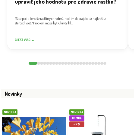
upraviť jeho hodnotu pre zdravie rastlín?
Máte pocit, že vaše rastliny chradnú, hoci im doprajete tú najlepšiu
starostlivosť? Problém môže byť ukrytý hl...
ČÍTAŤ VIAC →
Novinky
NOVINKA
NOVINKA
BOMBA
-17%