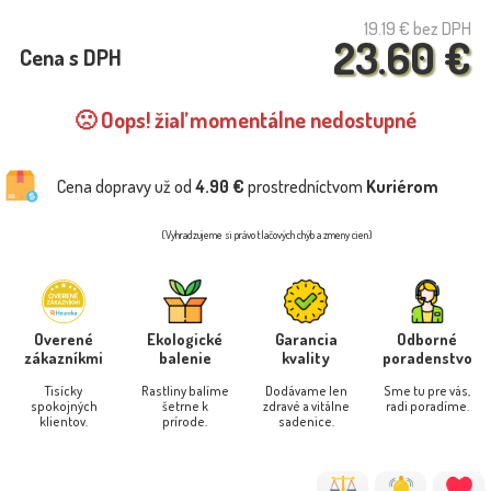
19.19 €
bez DPH
23.60 €
Cena s DPH
🙁 Oops! žiaľ momentálne nedostupné
Cena dopravy už od
4.90 €
prostredníctvom
Kuriérom
(Vyhradzujeme si právo tlačových chýb a zmeny cien)
Overené
Ekologické
Garancia
Odborné
zákazníkmi
balenie
kvality
poradenstvo
Tisícky
Rastliny balíme
Dodávame len
Sme tu pre vás,
spokojných
šetrne k
zdravé a vitálne
radi poradíme.
klientov.
prírode.
sadenice.