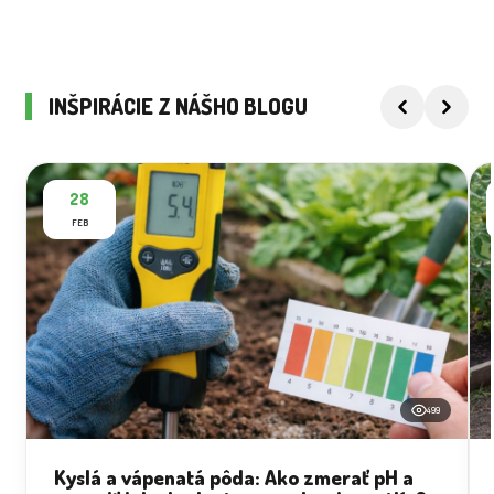
INŠPIRÁCIE Z NÁŠHO BLOGU
28
FEB
499
Kyslá a vápenatá pôda: Ako zmerať pH a