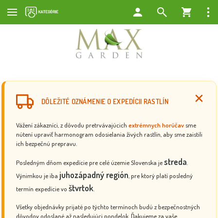
DÔLEŽITÉ OZNÁMENIE O EXPEDÍCII RASTLÍN
Vážení zákazníci, z dôvodu pretrvávajúcich
extrémnych horúčav
sme
nútení upraviť harmonogram odosielania živých rastlín, aby sme zaistili
ich bezpečnú prepravu.
streda
Posledným dňom expedície pre celé územie Slovenska je
.
juhozápadný región
Výnimkou je iba
, pre ktorý platí posledný
štvrtok
termín expedície vo
.
Všetky objednávky prijaté po týchto termínoch budú z bezpečnostných
dôvodov odoslané až nasledujúci pondelok. Ďakujeme za vaše