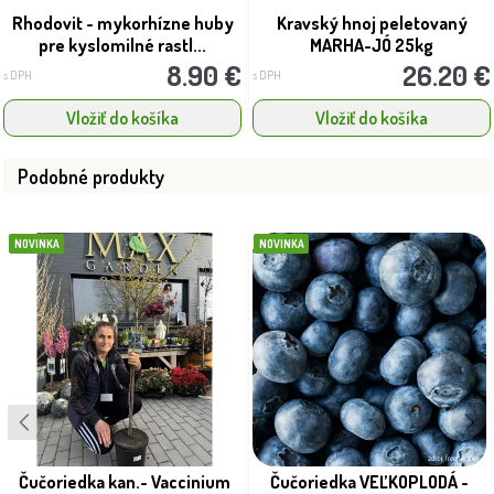
Rhodovit - mykorhízne huby
Kravský hnoj peletovaný
pre kyslomilné rastl...
MARHA-JÓ 25kg
8.90 €
26.20 €
s DPH
s DPH
Vložiť do košíka
Vložiť do košíka
Podobné produkty
NOVINKA
NOVINKA
Čučoriedka kan.- Vaccinium
Čučoriedka VEĽKOPLODÁ -