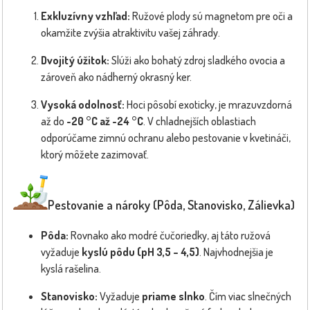
Exkluzívny vzhľad:
Ružové plody sú magnetom pre oči a
okamžite zvýšia atraktivitu vašej záhrady.
Dvojitý úžitok:
Slúži ako bohatý zdroj sladkého ovocia a
zároveň ako nádherný okrasný ker.
Vysoká odolnosť:
Hoci pôsobí exoticky, je mrazuvzdorná
až do
-20 °C až -24 °C
. V chladnejších oblastiach
odporúčame zimnú ochranu alebo pestovanie v kvetináči,
ktorý môžete zazimovať.
Pestovanie a nároky (Pôda, Stanovisko, Zálievka)
Pôda:
Rovnako ako modré čučoriedky, aj táto ružová
vyžaduje
kyslú pôdu (pH 3,5 – 4,5)
. Najvhodnejšia je
kyslá rašelina.
Stanovisko:
Vyžaduje
priame slnko
. Čím viac slnečných