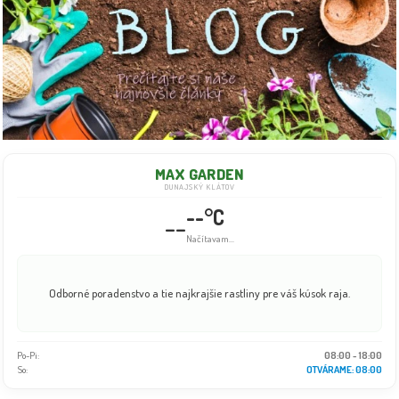
MAX GARDEN
DUNAJSKÝ KLÁTOV
--°C
--
Info dočasne nedostupné
Odborné poradenstvo a tie najkrajšie rastliny pre váš kúsok raja.
Po-Pi:
08:00 - 18:00
So:
08:00 - 16:00