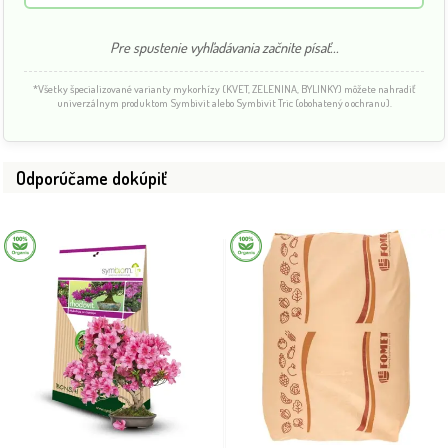
Pre spustenie vyhľadávania začnite písať...
*Všetky špecializované varianty mykorhízy (KVET, ZELENINA, BYLINKY) môžete nahradiť
univerzálnym produktom Symbivit alebo Symbivit Tric (obohatený o ochranu).
Odporúčame dokúpiť