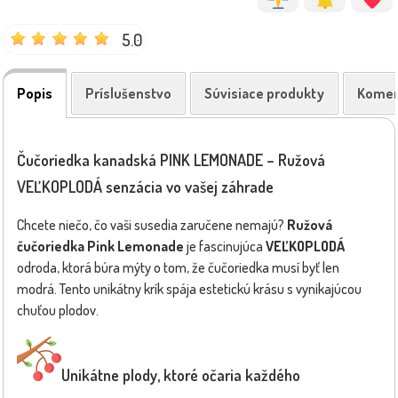
5.0
Popis
Príslušenstvo
Súvisiace produkty
Komen
Čučoriedka kanadská PINK LEMONADE – Ružová
VEĽKOPLODÁ senzácia vo vašej záhrade
Chcete niečo, čo vaši susedia zaručene nemajú?
Ružová
čučoriedka Pink Lemonade
je fascinujúca
VEĽKOPLODÁ
odroda, ktorá búra mýty o tom, že čučoriedka musí byť len
modrá. Tento unikátny krík spája estetickú krásu s vynikajúcou
chuťou plodov.
Unikátne plody, ktoré očaria každého