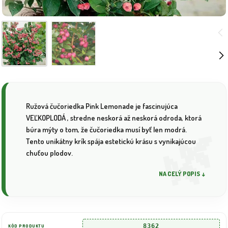
Ružová čučoriedka Pink Lemonade je fascinujúca
VEĽKOPLODÁ , stredne neskorá až neskorá odroda, ktorá
búra mýty o tom, že čučoriedka musí byť len modrá.
Tento unikátny krík spája estetickú krásu s vynikajúcou
chuťou plodov.
NA CELÝ POPIS ↓
8362
KÓD PRODUKTU