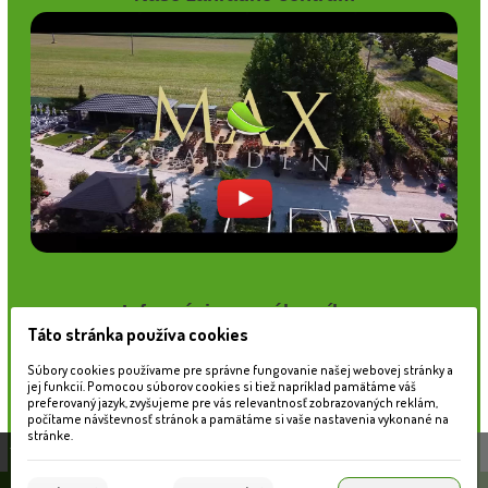
Informácie pre zákazníkov
Táto stránka používa cookies
Blog
Obchodné podmienky
Súbory cookies používame pre správne fungovanie našej webovej stránky a
Ochrana osobných údajov
jej funkcií. Pomocou súborov cookies si tiež napríklad pamätáme váš
preferovaný jazyk, zvyšujeme pre vás relevantnosť zobrazovaných reklám,
Platobné možnosti
počítame návštevnosť stránok a pamätáme si vaše nastavenia vykonané na
Cenník dopravy
stránke.
Táto stránka používa súbory cookies, ktoré nám
pomáhajú poskytovať služby. Používaním našich
Súhlasím