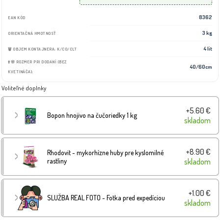
8362
EAN KÓD
3 kg
ORIENTAČNÁ HMOTNOSŤ
4 lit
🗑️ OBJEM KONTAJNERA: K/CO/CLT
⬆️🌸 ROZMER PRI DODANÍ (BEZ
40/60cm
KVETINÁČA):
Voliteľné doplnky
+5.60 €
Bopon hnojivo na čučoriedky 1 kg
skladom
+8.90 €
Rhodovit - mykorhízne huby pre kyslomilné
rastliny
skladom
+1.00 €
SLUŽBA REAL FOTO - Fotka pred expedíciou
skladom