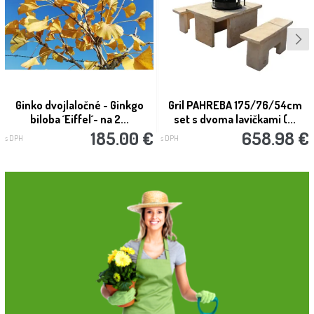
Ginko dvojlaločné - Ginkgo
Gril PAHREBA 175/76/54cm
biloba ´Eiffel´- na 2...
set s dvoma lavičkami (...
185.00 €
658.98 €
s DPH
s DPH