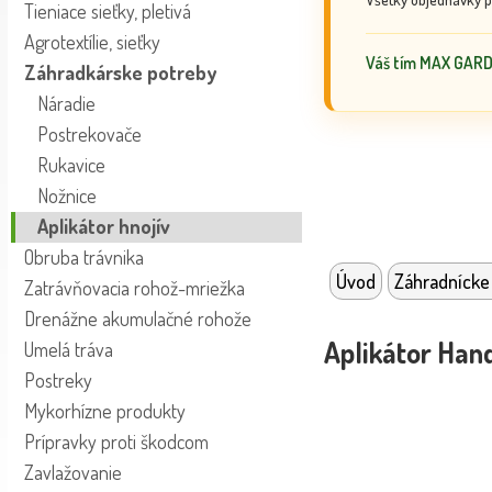
Tieniace sieťky, pletivá
Agrotextílie, sieťky
Váš tím MAX GAR
Záhradkárske potreby
Náradie
Postrekovače
Rukavice
Nožnice
Aplikátor hnojív
Obruba trávnika
Úvod
Záhradnícke
Zatrávňovacia rohož-mriežka
Drenážne akumulačné rohože
Aplikátor Hand
Umelá tráva
Postreky
Mykorhízne produkty
Prípravky proti škodcom
Zavlažovanie