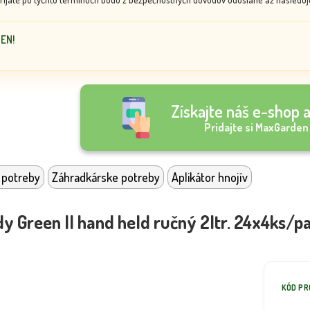
DEN!
Získajte náš e-shop a
Pridajte si MaxGarden
 potreby
Záhradkárske potreby
Aplikátor hnojív
y Green II hand held ručný 2ltr. 24x4ks/p
KÓD P