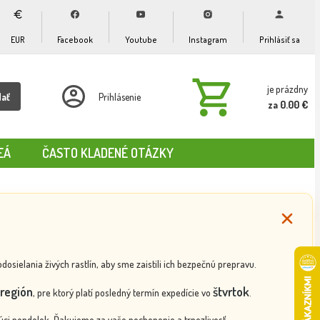
EUR
Facebook
Youtube
Instagram
Prihlásiť sa
je prázdny
dať
Prihlásenie
za 0.00 €
EÁ
ČASTO KLADENÉ OTÁZKY
ielania živých rastlín, aby sme zaistili ich bezpečnú prepravu.
región
štvrtok
, pre ktorý platí posledný termín expedície vo
.
ci pondelok. Ďakujeme za vaše pochopenie a trpezlivosť.