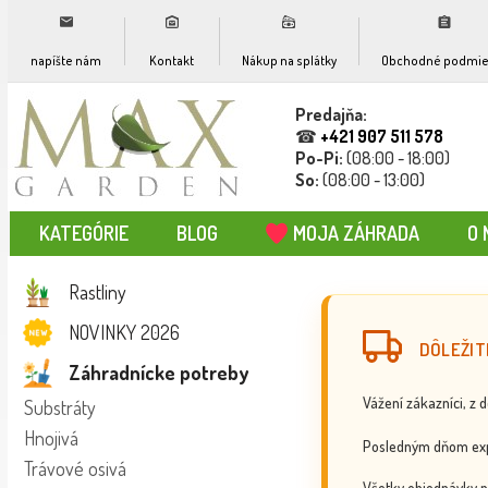
napíšte nám
Kontakt
Nákup na splátky
Obchodné podmie
Predajňa:
☎
+421 907 511 578
Po-Pi:
(08:00 - 18:00)
So:
(08:00 - 13:00)
KATEGÓRIE
BLOG
MOJA ZÁHRADA
O 
Rastliny
NOVINKY 2026
DÔLEŽIT
Záhradnícke potreby
Vážení zákazníci, z 
Substráty
Hnojivá
Posledným dňom exp
Trávové osivá
Všetky objednávky p