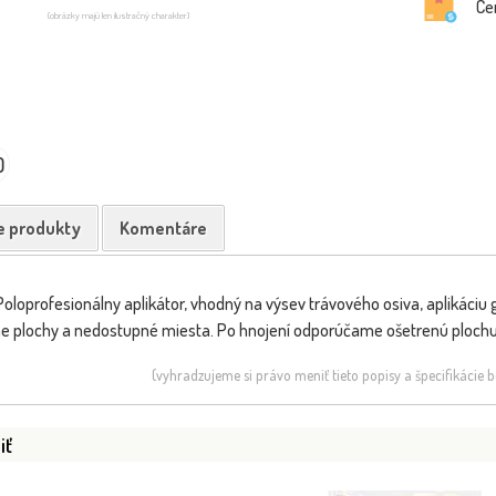
Ce
(obrázky majú len ilustračný charakter)
0
e produkty
Komentáre
loprofesionálny aplikátor, vhodný na výsev trávového osiva, aplikáciu 
 plochy a nedostupné miesta. Po hnojení odporúčame ošetrenú plochu po
(vyhradzujeme si právo meniť tieto popisy a špecifikácie
iť