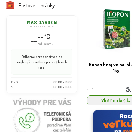
Poštové schránky
MAX GARDEN
DUNAJSKÝ KLÁTOV
--°C
--
Načítavam...
Odborné poradenstvo a tie
najkrajšie rastliny pre váš kúsok
Bopon hnojivo na ihl
raja.
1kg
Po-Pi:
08:00 - 18:00
5
So:
08:00 - 16:00
s DPH
Vložiť do košíka