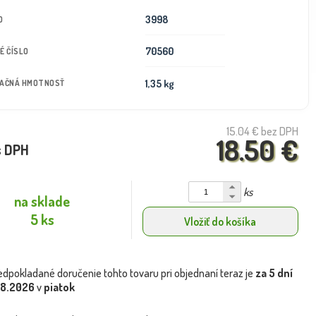
3998
D
70560
É ČÍSLO
1,35 kg
TAČNÁ HMOTNOSŤ
15.04 €
bez DPH
18.50 €
s DPH
ks
na sklade
5 ks
Vložiť do košíka
edpokladané doručenie tohto tovaru pri objednaní teraz je
za 5 dní
.8.2026
v
piatok