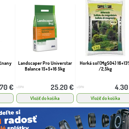
ičnany
Landscaper Pro Universtar
Horká soľ (MgSO4) 16+13
Balance 15+5+16 5kg
/2,5kg
.70 €
25.20 €
4.30
s DPH
s DPH
Vložiť do košíka
Vložiť do košíka