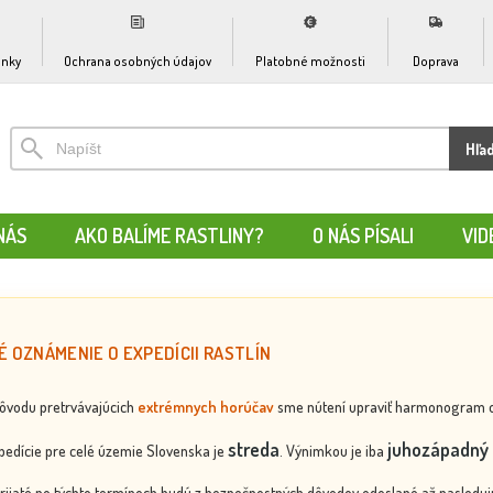
nky
Ochrana osobných údajov
Platobné možnosti
Doprava
Hľa
NÁS
AKO BALÍME RASTLINY?
O NÁS PÍSALI
VID
É OZNÁMENIE O EXPEDÍCII RASTLÍN
dôvodu pretrvávajúcich
extrémnych horúčav
sme nútení upraviť harmonogram odos
streda
juhozápadný 
edície pre celé územie Slovenska je
. Výnimkou je iba
rijaté po týchto termínoch budú z bezpečnostných dôvodov odoslané až nasledujú