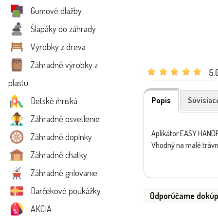
Gumové dlažby
Šlapáky do záhrady
Výrobky z dreva
Záhradné výrobky z
5.
plastu
Detské ihriská
Popis
Súvisiac
Záhradné osvetlenie
Aplikátor EASY HANDPo
Záhradné doplnky
Vhodný na malé trávne
Záhradné chatky
Záhradné grilovanie
Darčekové poukážky
Odporúčame dokúp
AKCIA