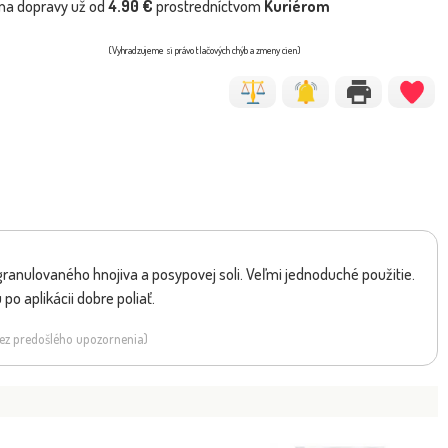
na dopravy už od
4.90 €
prostredníctvom
Kuriérom
(Vyhradzujeme si právo tlačových chýb a zmeny cien)
granulovaného hnojiva a posypovej soli. Veľmi jednoduché použitie.
 aplikácii dobre poliať.
 bez predošlého upozornenia)