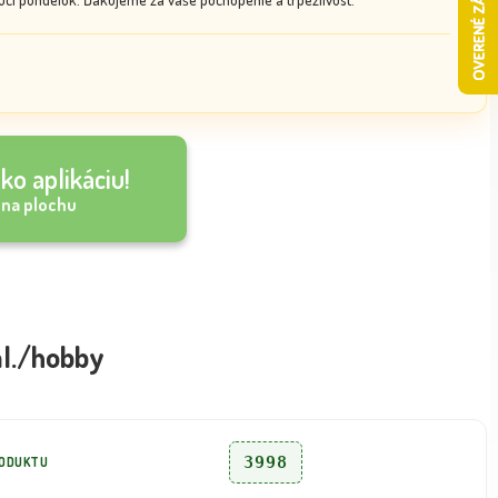
ko aplikáciu!
 na plochu
al./hobby
3998
RODUKTU