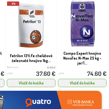
-8%
%
Compo Expert hnojivo
Fetrilon 13% Fe chelátové
NovaTec N-Max 25 kg -
železnaté hnojivo 1kg...
jar/l...
Bežná cena
41.00 €
 €
37.60 €
74.60 €
s DPH
s DPH
Vložiť do košíka
Vložiť do košíka