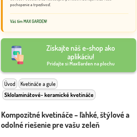
pochopenie a trpezlivosť.
Váš tím MAX GARDEN!
Získajte náš e-shop ako
aplikáciu!
Pridajte si MaxGarden na plochu
Úvod
Kvetináče a gule
Sklolaminátové- keramické kvetináče
Kompozitné kvetináče – ľahké, štýlové a
odolné riešenie pre vašu zeleň