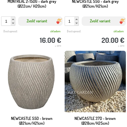
MONTREAL 2-15DG - dark grey
NEWCASTLE 55G - dark grey
(Ø22cm/ H20cm)
(Ø21cm/H21cm)
Zvoliť variant
Zvoliť variant
Dostupnosť:
skladom
Dostupnosť:
skladom
16.00 €
20.00 €
s DPH
s DPH
NEWCASTLE 55D - brown
NEWCASTLE 37D - brown
(Ø21cm/H21cm)
(Ø28cm/H25cm)