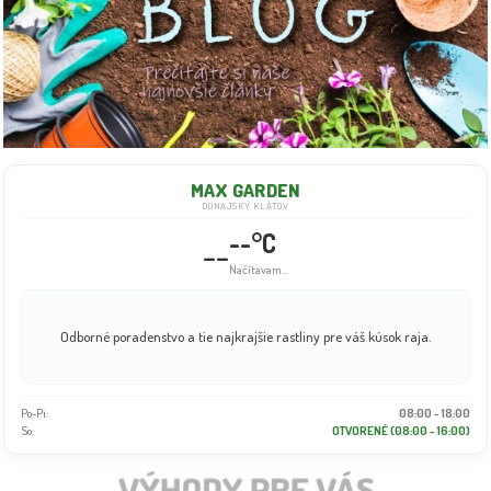
MAX GARDEN
DUNAJSKÝ KLÁTOV
--°C
--
Načítavam...
Odborné poradenstvo a tie najkrajšie rastliny pre váš kúsok raja.
Po-Pi:
08:00 - 18:00
So:
OTVORENÉ (08:00 - 16:00)