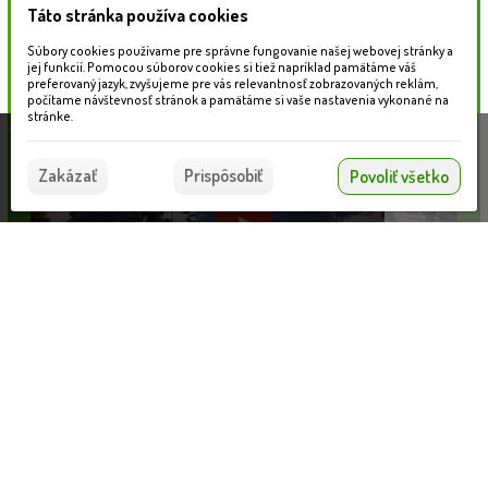
Táto stránka používa cookies
Naše záhradné centrum
Súbory cookies používame pre správne fungovanie našej webovej stránky a
jej funkcií. Pomocou súborov cookies si tiež napríklad pamätáme váš
preferovaný jazyk, zvyšujeme pre vás relevantnosť zobrazovaných reklám,
počítame návštevnosť stránok a pamätáme si vaše nastavenia vykonané na
stránke.
Táto stránka používa súbory cookies, ktoré nám
pomáhajú poskytovať služby. Používaním našich
Súhlasím
Zakázať
Prispôsobiť
Povoliť všetko
služieb vyjadrujete súhlas s používaním súborov
cookies.
Viac informácií nájdete tu.
Informácie pre zákazníkov
Nahrávam...
VLOŽIŤ DO KOŠÍKA
Blog
Obchodné podmienky
Ochrana osobných údajov
Platobné možnosti
Cenník dopravy