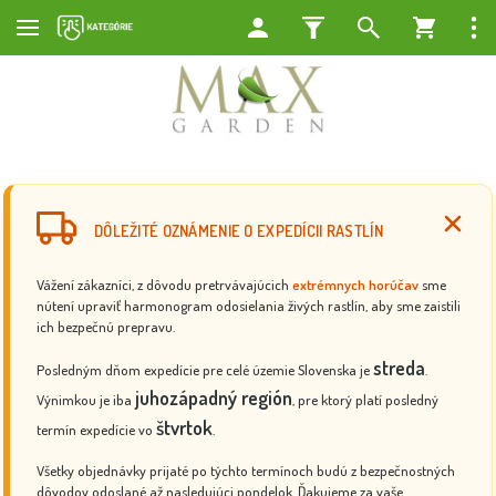
DÔLEŽITÉ OZNÁMENIE O EXPEDÍCII RASTLÍN
Vážení zákazníci, z dôvodu pretrvávajúcich
extrémnych horúčav
sme
nútení upraviť harmonogram odosielania živých rastlín, aby sme zaistili
ich bezpečnú prepravu.
streda
Posledným dňom expedície pre celé územie Slovenska je
.
juhozápadný región
Výnimkou je iba
, pre ktorý platí posledný
štvrtok
termín expedície vo
.
Všetky objednávky prijaté po týchto termínoch budú z bezpečnostných
dôvodov odoslané až nasledujúci pondelok. Ďakujeme za vaše