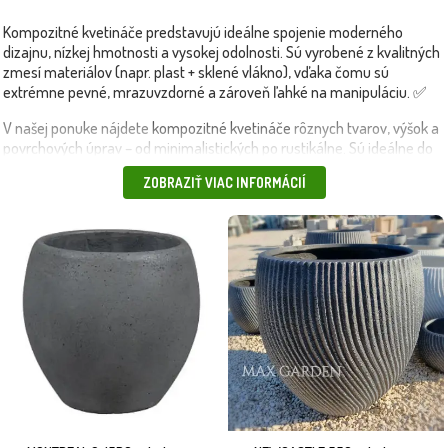
Kompozitné kvetináče predstavujú ideálne spojenie moderného
dizajnu, nízkej hmotnosti a vysokej odolnosti. Sú vyrobené z kvalitných
zmesí materiálov (napr. plast + sklené vlákno), vďaka čomu sú
extrémne pevné, mrazuvzdorné a zároveň ľahké na manipuláciu. ✅
V našej ponuke nájdete
kompozitné kvetináče
rôznych tvarov, výšok a
povrchových úprav – od minimalistických po rustikálne. Sú ideálne do
moderných záhrad, na terasy, ale aj do interiérov s industriálnym alebo
ZOBRAZIŤ VIAC INFORMÁCIÍ
prírodným štýlom.
Na rozdiel od tradičných betónových alebo keramických nádob
nepopraskajú v mraze a ľahko sa čistia. Sú UV-stabilné, takže
nestrácajú farbu ani po rokoch používania na slnku. 🌞
💡 Tip: Použite ich v kombinácii s
plastovými kvetináčmi
alebo
keramickými
kvetináčmi na dosiahnutie vrstveného a harmonického
vzhľadu.
📦 Produkty doručíme rýchlo a bezpečne – vlastnou dopravou alebo
kuriérom.