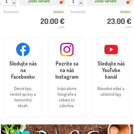
Zvoliť variant
Zvoliť variant
Dostupnosť:
skladom
Dostupnosť:
skladom
20.00 €
23.00 €
s DPH
s DPH
Sledujte nás
Pozrite sa
Sledujte náš
na
na náš
YouTube
Facebooku
Instagram
kanál
Denné tipy,
Inšpiratívne
Návodné videá a
čerstvé správy a
fotografie a
užitočné tipy.
komunitný
zábery zo
obsah.
zákulisia.