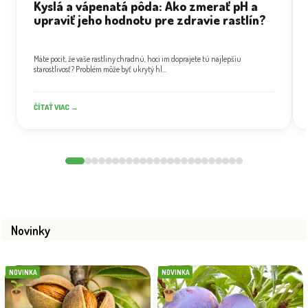
Kyslá a vápenatá pôda: Ako zmerať pH a
upraviť jeho hodnotu pre zdravie rastlín?
Máte pocit, že vaše rastliny chradnú, hoci im doprajete tú najlepšiu
starostlivosť? Problém môže byť ukrytý hl...
ČÍTAŤ VIAC →
Novinky
NOVINKA
NOVINKA