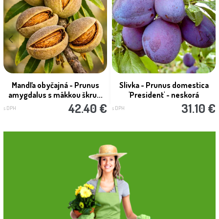
Mandľa obyčajná - Prunus
Slivka - Prunus domestica
amygdalus s mäkkou škru...
'President' - neskorá
42.40 €
31.10 €
s DPH
s DPH