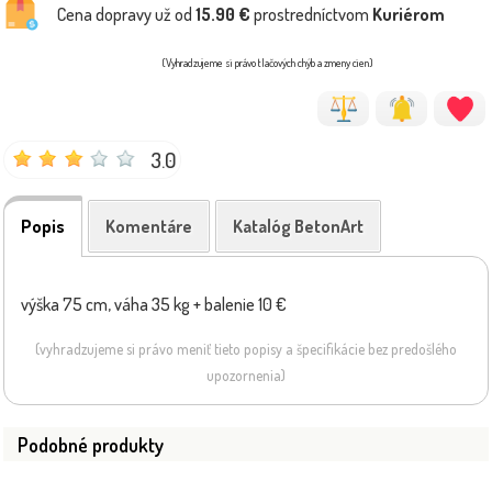
Cena dopravy už od
15.90 €
prostredníctvom
Kuriérom
(Vyhradzujeme si právo tlačových chýb a zmeny cien)
3.0
Popis
Komentáre
Katalóg BetonArt
výška 75 cm, váha 35 kg + balenie 10 €
(vyhradzujeme si právo meniť tieto popisy a špecifikácie bez predošlého
upozornenia)
Podobné produkty