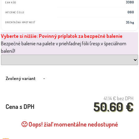
3380
EAN KÓD
060
INTERNÉ ČÍSLO
35 kg
ORIENTAČNÁ HMOTNOSŤ
Vyberte si nižšie: Povinný príplatok za bezpečné balenie
Bezpečné balenie na palete v priehľadnej fólii (resp.v špeciálnom
balení)!
-
Zvolený variant
41.14 €
bez DPH
50.60 €
Cena s DPH
🙁 Oops! žiaľ momentálne nedostupné