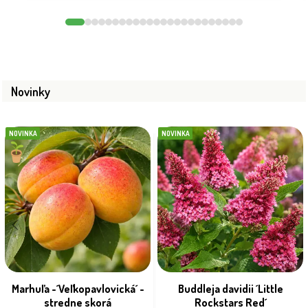
Novinky
NOVINKA
NOVINKA
Marhuľa -´Veľkopavlovická´ -
Buddleja davidii ´Little
stredne skorá
Rockstars Red´