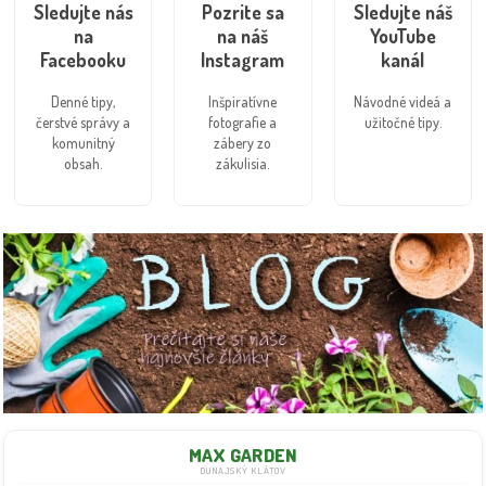
Sledujte nás
Pozrite sa
Sledujte náš
na
na náš
YouTube
Facebooku
Instagram
kanál
Denné tipy,
Inšpiratívne
Návodné videá a
čerstvé správy a
fotografie a
užitočné tipy.
komunitný
zábery zo
obsah.
zákulisia.
MAX GARDEN
DUNAJSKÝ KLÁTOV