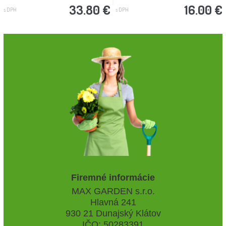
33.80 €
16.00 €
s DPH
s DPH
Firemné informácie
MAX GARDEN s.r.o.
Hlavná 241
930 21 Dunajský Klátov
IČO: 50283391