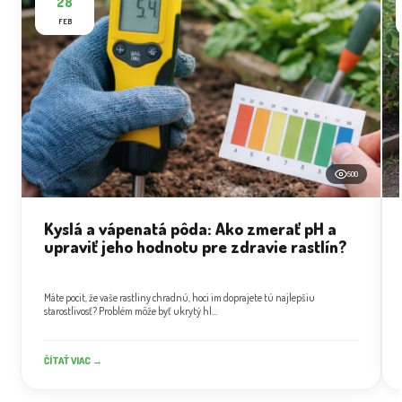
28
FEB
500
Kyslá a vápenatá pôda: Ako zmerať pH a
upraviť jeho hodnotu pre zdravie rastlín?
Máte pocit, že vaše rastliny chradnú, hoci im doprajete tú najlepšiu
starostlivosť? Problém môže byť ukrytý hl...
ČÍTAŤ VIAC →