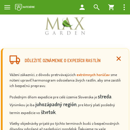
DÔLEŽITÉ OZNÁMENIE O EXPEDÍCII RASTLÍN
Vážení zákazníci, z dôvodu pretrvávajúcich
extrémnych horúčav
sme
nútení upraviť harmonogram odosielania živých rastlín, aby sme zaistili
ich bezpečnú prepravu.
streda
Posledným dňom expedície pre celé územie Slovenska je
.
juhozápadný región
Výnimkou je iba
, pre ktorý platí posledný
štvrtok
termín expedície vo
.
Všetky objednávky prijaté po týchto termínoch budú z bezpečnostných
dôvodov odoslané až nasledujúci pondelok. Ďakujeme za vaše