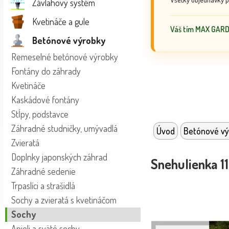
Závlahový systém
Kvetináče a gule
Váš tím MAX GAR
Betónové výrobky
Remeselné betónové výrobky
Fontány do záhrady
Kvetináče
Kaskádové fontány
Stĺpy, podstavce
Záhradné studničky, umývadlá
Úvod
Betónové vý
Zvieratá
Doplnky japonských záhrad
Snehulienka 1
Záhradné sedenie
Trpaslíci a strašidlá
Sochy a zvieratá s kvetináčom
Sochy
Anjeli a sväté sochy