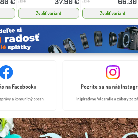
.80 €
37.90 €
66.30
s DPH
s DPH
Zvoliť variant
Zvoliť variant
nás na Facebooku
Pozrite sa na náš Instag
é správy a komunitný obsah.
Inšpiratívne fotografie a zábery zo zá