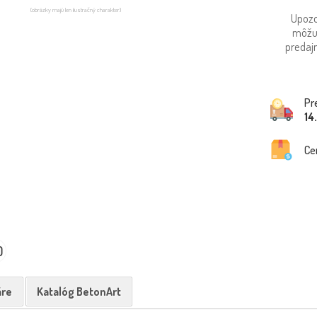
(obrázky majú len ilustračný charakter)
Upozo
môžu
predajn
Pr
14
Ce
0
re
Katalóg BetonArt