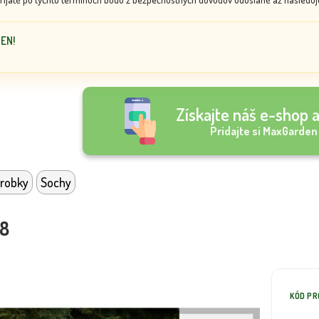
DEN!
Získajte náš e-shop a
Pridajte si MaxGarden
robky
Sochy
18
KÓD P