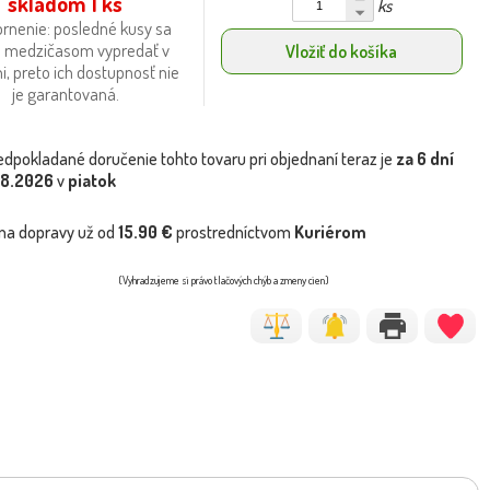
skladom 1 ks
ks
rnenie: posledné kusy sa
 medzičasom vypredať v
Vložiť do košíka
i, preto ich dostupnosť nie
je garantovaná.
edpokladané doručenie tohto tovaru pri objednaní teraz je
za 6 dní
.8.2026
v
piatok
na dopravy už od
15.90 €
prostredníctvom
Kuriérom
(Vyhradzujeme si právo tlačových chýb a zmeny cien)