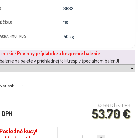
3632
D
118
É ČÍSLO
50 kg
TAČNÁ HMOTNOSŤ
i nižšie: Povinný príplatok za bezpečné balenie
alenie na palete v priehľadnej fólii (resp.v špeciálnom balení)!
-
 variant
43.66 €
bez DPH
53.70 €
s DPH
Posledné kusy!