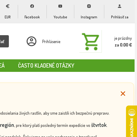
EUR
Facebook
Youtube
Instagram
Prihlásiť sa
je prázdny
dať
Prihlásenie
za 0.00 €
EÁ
ČASTO KLADENÉ OTÁZKY
ielania živých rastlín, aby sme zaistili ich bezpečnú prepravu.
región
štvrtok
, pre ktorý platí posledný termín expedície vo
.
ci pondelok. Ďakujeme za vaše pochopenie a trpezlivosť.