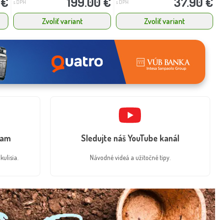
 €
199.00 €
37.90 €
s DPH
s DPH
Zvoliť variant
Zvoliť variant
ram
Sledujte náš YouTube kanál
kulisia.
Návodné videá a užitočné tipy.