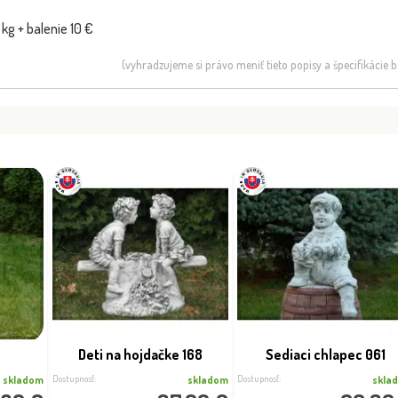
kg + balenie 10 €
(vyhradzujeme si právo meniť tieto popisy a špecifikácie
Deti na hojdačke 168
Sediaci chlapec 061
Dostupnosť:
Dostupnosť:
skladom
skladom
skla