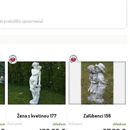
 bez predošlého upozornenia)
Žena s kvetinou 177
Zaľúbenci 156
Dostupnosť:
Dostupnosť:
dom
skladom
skladom