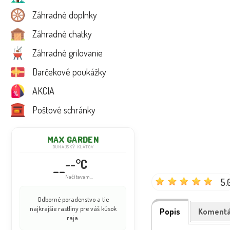
Záhradné doplnky
Záhradné chatky
Záhradné grilovanie
Darčekové poukážky
AKCIA
Poštové schránky
MAX GARDEN
DUNAJSKÝ KLÁTOV
--°C
--
Info dočasne nedostupné
5.
Odborné poradenstvo a tie
najkrajšie rastliny pre váš kúsok
Popis
Komentá
raja.