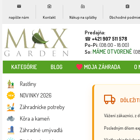
napíšte nám
Kontakt
Nákup na splátky
Obchodné podmie
Predajňa:
☎
+421 907 511 578
Po-Pi:
(08:00 - 18:00)
MÁME OTVORENÉ
So:
(08
KATEGÓRIE
BLOG
MOJA ZÁHRADA
O 
Rastliny
NOVINKY 2026
DÔLEŽIT
Záhradnícke potreby
Vážení zákazníci, z 
Kôra a kameň
Posledným dňom exp
Záhradné umývadlá
Všetky objednávky p