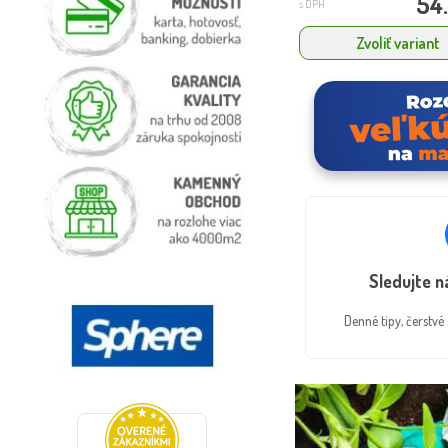
54
s DPH
Zvoliť variant
Sledujte 
Denné tipy, čerstv