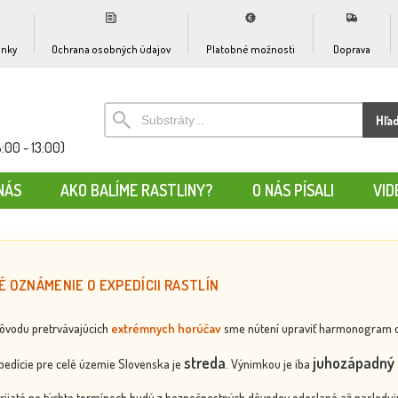
nky
Ochrana osobných údajov
Platobné možnosti
Doprava
Hľa
:00 - 13:00)
NÁS
AKO BALÍME RASTLINY?
O NÁS PÍSALI
VID
É OZNÁMENIE O EXPEDÍCII RASTLÍN
dôvodu pretrvávajúcich
extrémnych horúčav
sme nútení upraviť harmonogram odos
streda
juhozápadný 
edície pre celé územie Slovenska je
. Výnimkou je iba
rijaté po týchto termínoch budú z bezpečnostných dôvodov odoslané až nasledujú