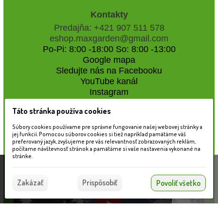
Kontakty
Predajňa: +421 907 511 578
eshop.maxgarden@gmail.com
Po-Pi: 8:00 -18:00 So: 8:00 -13:00
Google mapa
Sledujte nás na Facebooku
YouTube kanál
Instagram
Táto stránka používa cookies
Naše záhradné centrum
Súbory cookies používame pre správne fungovanie našej webovej stránky a
jej funkcií. Pomocou súborov cookies si tiež napríklad pamätáme váš
preferovaný jazyk, zvyšujeme pre vás relevantnosť zobrazovaných reklám,
počítame návštevnosť stránok a pamätáme si vaše nastavenia vykonané na
stránke.
Táto stránka používa súbory cookies, ktoré nám
pomáhajú poskytovať služby. Používaním našich
Súhlasím
Zakázať
Prispôsobiť
Povoliť všetko
služieb vyjadrujete súhlas s používaním súborov
cookies.
Viac informácií nájdete tu.