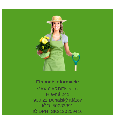
Firemné informácie
MAX GARDEN s.r.o.
Hlavná 241
930 21 Dunajský Klátov
IČO: 50283391
IČ DPH: SK2120259416