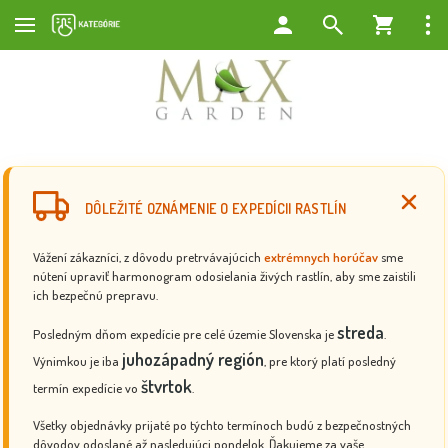
DÔLEŽITÉ OZNÁMENIE O EXPEDÍCII RASTLÍN
Vážení zákazníci, z dôvodu pretrvávajúcich
extrémnych horúčav
sme
nútení upraviť harmonogram odosielania živých rastlín, aby sme zaistili
ich bezpečnú prepravu.
streda
Posledným dňom expedície pre celé územie Slovenska je
.
juhozápadný región
Výnimkou je iba
, pre ktorý platí posledný
štvrtok
termín expedície vo
.
Všetky objednávky prijaté po týchto termínoch budú z bezpečnostných
dôvodov odoslané až nasledujúci pondelok. Ďakujeme za vaše