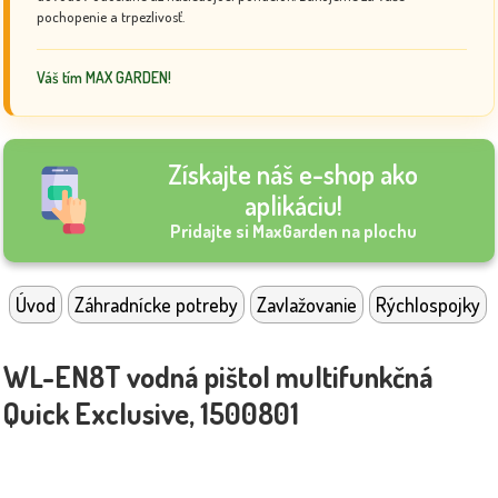
pochopenie a trpezlivosť.
Váš tím MAX GARDEN!
Získajte náš e-shop ako
aplikáciu!
Pridajte si MaxGarden na plochu
Úvod
Záhradnícke potreby
Zavlažovanie
Rýchlospojky
WL-EN8T vodná pištol multifunkčná
Quick Exclusive, 1500801