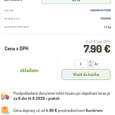
4258
KÓD PRODUKTU
5904182447088
EAN KÓD
1500801
INTERNÉ ČÍSLO
1,2 kg
ORIENTAČNÁ HMOTNOSŤ
6.42 €
bez DPH
7.90 €
Cena s DPH
ks
skladom
Vložiť do košíka
Predpokladané doručenie tohto tovaru pri objednaní teraz je
za 6 dní
14.8.2026
v
piatok
Cena dopravy už od
4.90 €
prostredníctvom
Kuriérom