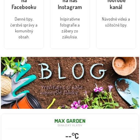
Facebooku
Instagram
kanál
Denné tipy,
Inšpiratívne
Návodné videá a
čerstvé správy a
fotografie a
užitočné tipy.
komunitný
zábery zo
obsah.
zákulisia.
MAX GARDEN
DUNAJSKÝ KLÁTOV
--°C
--