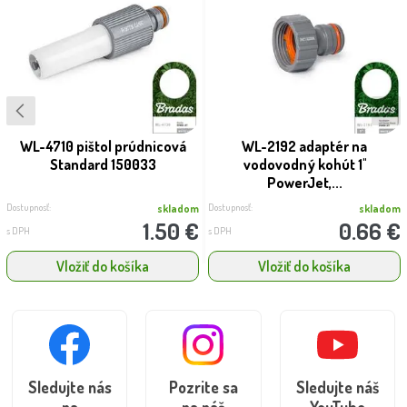
WL-4710 pištol prúdnicová
WL-2192 adaptér na
Standard 150033
vodovodný kohút 1''
PowerJet,...
Dostupnosť:
Dostupnosť:
skladom
skladom
1.50 €
0.66 €
s DPH
s DPH
Vložiť do košíka
Vložiť do košíka
Sledujte nás
Pozrite sa
Sledujte náš
na
na náš
YouTube