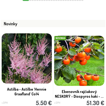
Novinky
NOVINKA
Astilba - Astilbe ´Hennie
Ebenovník rajčiakový
Graafland´ Co14
NESKORÝ - Diospyros kaki - ...
5.50 €
51.30 €
s DPH
s DPH