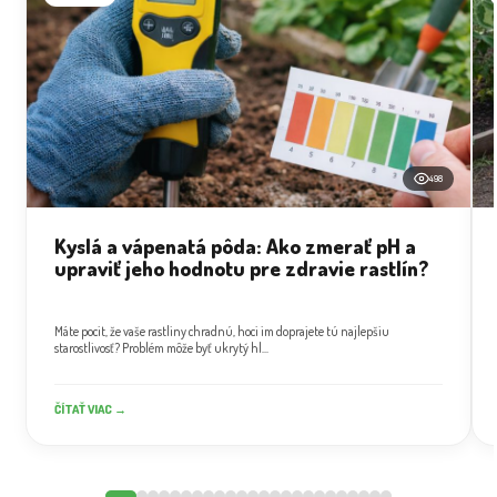
498
Kyslá a vápenatá pôda: Ako zmerať pH a
upraviť jeho hodnotu pre zdravie rastlín?
Máte pocit, že vaše rastliny chradnú, hoci im doprajete tú najlepšiu
starostlivosť? Problém môže byť ukrytý hl...
ČÍTAŤ VIAC →