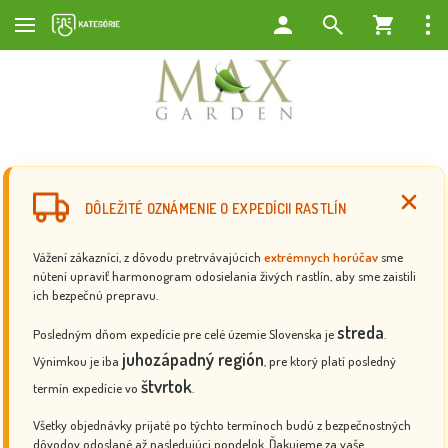
DÔLEŽITÉ OZNÁMENIE O EXPEDÍCII RASTLÍN
Vážení zákazníci, z dôvodu pretrvávajúcich
extrémnych horúčav
sme
nútení upraviť harmonogram odosielania živých rastlín, aby sme zaistili
ich bezpečnú prepravu.
streda
Posledným dňom expedície pre celé územie Slovenska je
.
juhozápadný región
Výnimkou je iba
, pre ktorý platí posledný
štvrtok
termín expedície vo
.
Všetky objednávky prijaté po týchto termínoch budú z bezpečnostných
dôvodov odoslané až nasledujúci pondelok. Ďakujeme za vaše