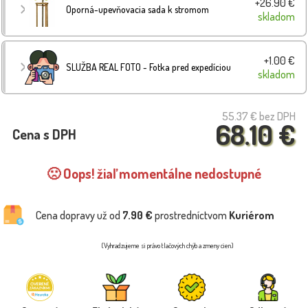
+26.90 €
Oporná-upevňovacia sada k stromom
skladom
+1.00 €
SLUŽBA REAL FOTO - Fotka pred expedíciou
skladom
55.37 €
bez DPH
68.10 €
Cena s DPH
🙁 Oops! žiaľ momentálne nedostupné
Cena dopravy už od
7.90 €
prostredníctvom
Kuriérom
(Vyhradzujeme si právo tlačových chýb a zmeny cien)