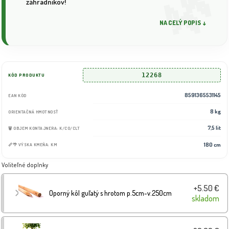
záhradníkov!
NA CELÝ POPIS ↓
12268
KÓD PRODUKTU
8591365531145
EAN KÓD
8 kg
ORIENTAČNÁ HMOTNOSŤ
7,5 lit
🗑️ OBJEM KONTAJNERA: K/CO/CLT
180 cm
📏🌴 VÝSKA KMEŇA: KM
Voliteľné doplnky
+5.50 €
Oporný kôl guľatý s hrotom p.5cm-v.250cm
skladom