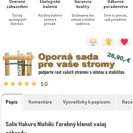
Overené
Ekologické
Garancia
Odborné
zákazníkmi
balenie
kvality
poradenstvo
Tisícky
Rastliny balíme
Dodávame len
Sme tu pre vás,
spokojných
šetrne k
zdravé a vitálne
radi poradíme.
klientov.
prírode.
sadenice.
5.0
Popis
Komentáre
Vysvetlivky k popisom:
Rece
Salix Hakuro Nishiki: Farebný klenot vašej
záhrady