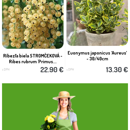
Euonymus japonicus ‘Aureus’
Ríbezľa biela STROMČEKOVÁ -
- 30/40cm
Ribes rubrum 'Primus...
22.90 €
13.30 €
s DPH
s DPH