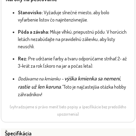
Stanovisko:
Vyžaduje slnečné miesto, aby bolo
vyfarbenie listov čo najintenzívnejšie.
Pôda a závaha:
Miluje vlhkú, priepustnú pôdu. V horúcich
letách nezabúdajte na pravidelnú zálievku, aby listy
neuschli.
Rez:
Pre udržanie farby a tvaru odporúčame strihať 2- až
3-krát za rok (skoro na jar a počas leta).
výška kmienka sa nemení,
Dodávame na kmienku –
rastie už len koruna
."
Toto je najčastejšia otázka hobby
záhradníkov!
(vyhradzujeme si právo meniť tieto popisy a špecifikácie bez predošlého
upozornenia)
Špecifikácia