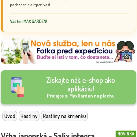
pochopenie a trpezlivosť.
Váš tím MAX GARDEN!
Získajte náš e-shop ako
aplikáciu!
Pridajte si MaxGarden na plochu
Úvod
Rastliny
Rastliny na kmienku
Vŕba japonská - Salix integra
NOVINKA