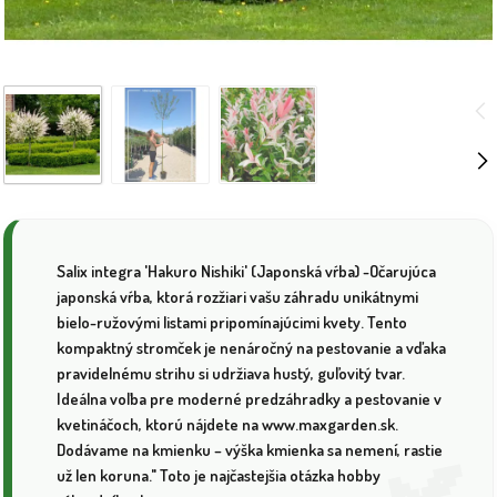
Salix integra 'Hakuro Nishiki' (Japonská vŕba) -Očarujúca
japonská vŕba, ktorá rozžiari vašu záhradu unikátnymi
bielo-ružovými listami pripomínajúcimi kvety. Tento
kompaktný stromček je nenáročný na pestovanie a vďaka
pravidelnému strihu si udržiava hustý, guľovitý tvar.
Ideálna voľba pre moderné predzáhradky a pestovanie v
kvetináčoch, ktorú nájdete na www.maxgarden.sk.
Dodávame na kmienku – výška kmienka sa nemení, rastie
už len koruna." Toto je najčastejšia otázka hobby