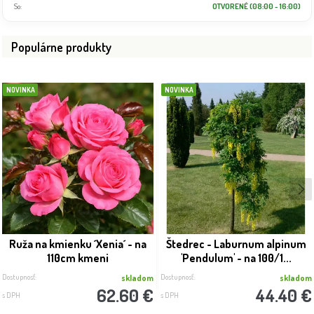
So:
OTVORENÉ (08:00 - 16:00)
Populárne produkty
NOVINKA
NOVINKA
Ruža na kmienku ´Xenia´ - na
Štedrec - Laburnum alpinum
110cm kmeni
'Pendulum' - na 100/1...
Dostupnosť:
Dostupnosť:
skladom
skladom
62.60 €
44.40 €
s DPH
s DPH