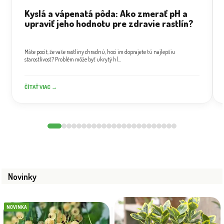
Kyslá a vápenatá pôda: Ako zmerať pH a
upraviť jeho hodnotu pre zdravie rastlín?
Máte pocit, že vaše rastliny chradnú, hoci im doprajete tú najlepšiu
starostlivosť? Problém môže byť ukrytý hl...
ČÍTAŤ VIAC →
Novinky
NOVINKA