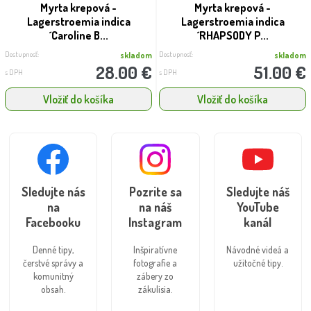
Myrta krepová -
Myrta krepová -
Lagerstroemia indica
Lagerstroemia indica
´Caroline B...
´RHAPSODY P...
Dostupnosť:
Dostupnosť:
skladom
skladom
28.00 €
51.00 €
s DPH
s DPH
Vložiť do košíka
Vložiť do košíka
Sledujte nás
Pozrite sa
Sledujte náš
na
na náš
YouTube
Facebooku
Instagram
kanál
Denné tipy,
Inšpiratívne
Návodné videá a
čerstvé správy a
fotografie a
užitočné tipy.
komunitný
zábery zo
obsah.
zákulisia.