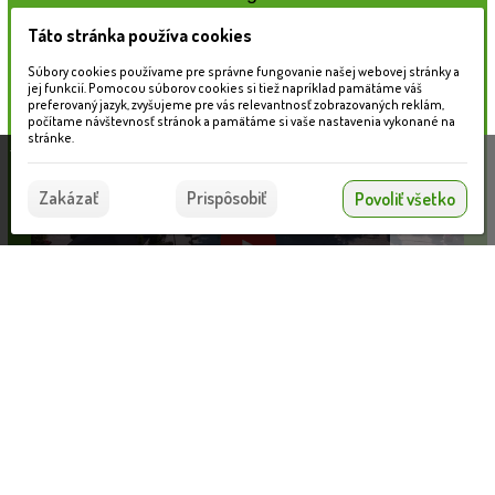
Táto stránka používa cookies
Naše záhradné centrum
Súbory cookies používame pre správne fungovanie našej webovej stránky a
jej funkcií. Pomocou súborov cookies si tiež napríklad pamätáme váš
preferovaný jazyk, zvyšujeme pre vás relevantnosť zobrazovaných reklám,
počítame návštevnosť stránok a pamätáme si vaše nastavenia vykonané na
stránke.
Táto stránka používa súbory cookies, ktoré nám
pomáhajú poskytovať služby. Používaním našich
Súhlasím
Zakázať
Prispôsobiť
Povoliť všetko
služieb vyjadrujete súhlas s používaním súborov
cookies.
Viac informácií nájdete tu.
Informácie pre zákazníkov
Nahrávam...
VLOŽIŤ DO KOŠÍKA
Blog
Obchodné podmienky
Ochrana osobných údajov
Platobné možnosti
Cenník dopravy