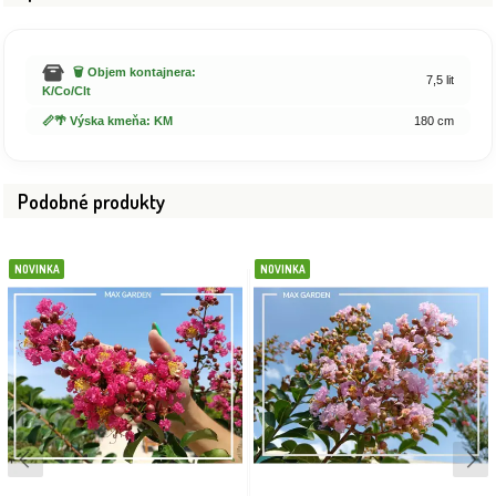
🗑️ Objem kontajnera:
7,5 lit
K/Co/Clt
📏🌴 Výska kmeňa: KM
180 cm
Podobné produkty
NOVINKA
NOVINKA