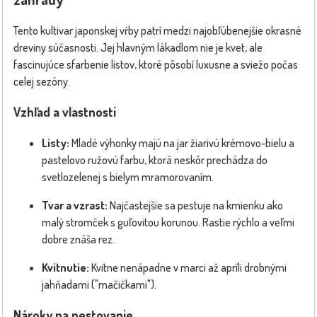
Tento kultivar japonskej vŕby patrí medzi najobľúbenejšie okrasné
dreviny súčasnosti. Jej hlavným lákadlom nie je kvet, ale
fascinujúce sfarbenie listov, ktoré pôsobí luxusne a sviežo počas
celej sezóny.
Vzhľad a vlastnosti
Listy:
Mladé výhonky majú na jar žiarivú krémovo-bielu a
pastelovo ružovú farbu, ktorá neskôr prechádza do
svetlozelenej s bielym mramorovaním.
Tvar a vzrast:
Najčastejšie sa pestuje na kmienku ako
malý stromček s guľovitou korunou. Rastie rýchlo a veľmi
dobre znáša rez.
Kvitnutie:
Kvitne nenápadne v marci až apríli drobnými
jahňadami ("mačičkami").
Nároky na pestovanie