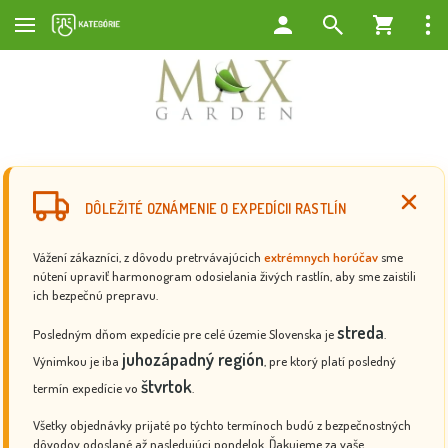
DÔLEŽITÉ OZNÁMENIE O EXPEDÍCII RASTLÍN
Vážení zákazníci, z dôvodu pretrvávajúcich
extrémnych horúčav
sme
nútení upraviť harmonogram odosielania živých rastlín, aby sme zaistili
ich bezpečnú prepravu.
streda
Posledným dňom expedície pre celé územie Slovenska je
.
juhozápadný región
Výnimkou je iba
, pre ktorý platí posledný
štvrtok
termín expedície vo
.
Všetky objednávky prijaté po týchto termínoch budú z bezpečnostných
dôvodov odoslané až nasledujúci pondelok. Ďakujeme za vaše