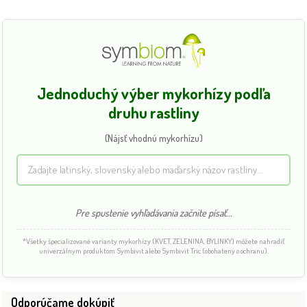
Jednoduchý výber mykorhízy podľa
druhu rastliny
(Nájsť vhodnú mykorhízu)
Pre spustenie vyhľadávania začnite písať...
*Všetky špecializované varianty mykorhízy (KVET, ZELENINA, BYLINKY) môžete nahradiť
univerzálnym produktom Symbivit alebo Symbivit Tric (obohatený o ochranu).
Odporúčame dokúpiť