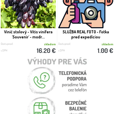
Vinič stolový - Vitis vinifera
SLUŽBA REAL FOTO - Fotka
'Souvenir' - modr...
pred expedíciou
Dostupnosť:
Dostupnosť:
skladom
skladom
16.20 €
1.00 €
s DPH
s DPH