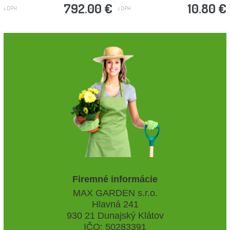
792.00 €
10.80 €
s DPH
s DPH
Firemné informácie
MAX GARDEN s.r.o.
Hlavná 241
930 21 Dunajský Klátov
IČO: 50283391