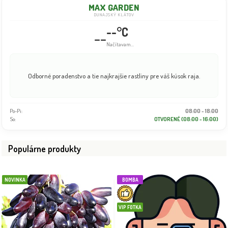
MAX GARDEN
DUNAJSKÝ KLÁTOV
--°C
--
Načítavam...
Odborné poradenstvo a tie najkrajšie rastliny pre váš kúsok raja.
Po-Pi:
08:00 - 18:00
So:
OTVORENÉ (08:00 - 16:00)
Populárne produkty
NOVINKA
BOMBA
VIP FOTKA