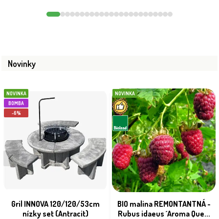
Novinky
NOVINKA
NOVINKA
BOMBA
-6%
Gril INNOVA 120/120/53cm
BIO malina REMONTANTNÁ -
nízky set (Antracit)
Rubus idaeus ´Aroma Que...