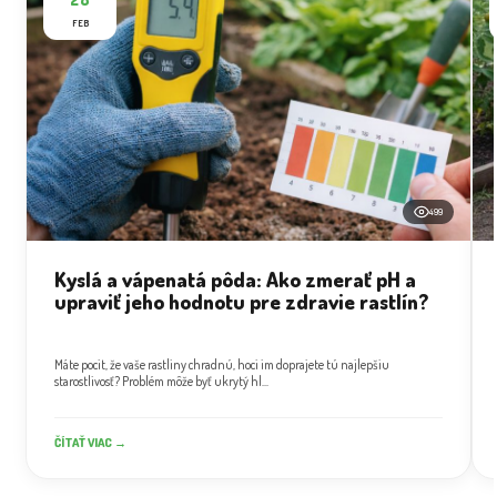
FEB
499
Kyslá a vápenatá pôda: Ako zmerať pH a
upraviť jeho hodnotu pre zdravie rastlín?
Máte pocit, že vaše rastliny chradnú, hoci im doprajete tú najlepšiu
starostlivosť? Problém môže byť ukrytý hl...
ČÍTAŤ VIAC →