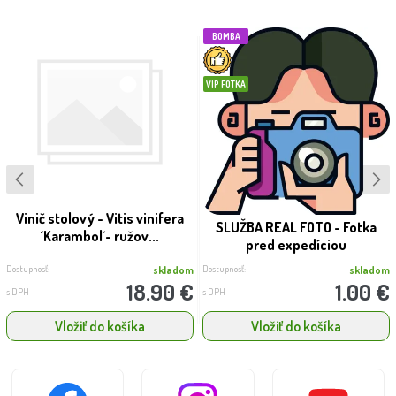
BOMBA
VIP FOTKA
Vinič stolový - Vitis vinifera
SLUŽBA REAL FOTO - Fotka
´Karambol´- ružov...
pred expedíciou
Dostupnosť:
Dostupnosť:
skladom
skladom
18.90 €
1.00 €
s DPH
s DPH
Vložiť do košíka
Vložiť do košíka