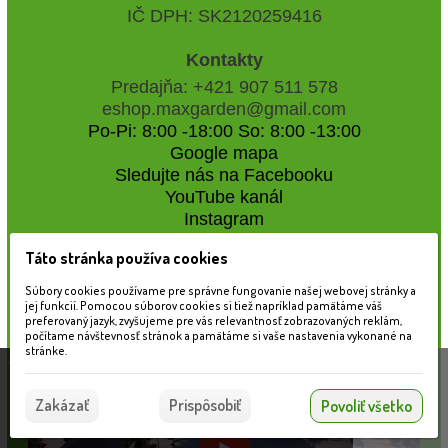
IČ DPH: SK2120259416
Kontakty
Predajňa: +421 907 511 578
eshop.maxgarden@gmail.com
Po-Pi: 8:00 -18:00 So: 8:00 -13:00
Google mapa
Sledujte nás na Facebooku
YouTube kanál
Instagram
Táto stránka používa cookies
Naše záhradné centrum
Súbory cookies používame pre správne fungovanie našej webovej stránky a
jej funkcií. Pomocou súborov cookies si tiež napríklad pamätáme váš
preferovaný jazyk, zvyšujeme pre vás relevantnosť zobrazovaných reklám,
počítame návštevnosť stránok a pamätáme si vaše nastavenia vykonané na
stránke.
Táto stránka používa súbory cookies, ktoré nám
pomáhajú poskytovať služby. Používaním našich
Súhlasím
Zakázať
Prispôsobiť
Povoliť všetko
služieb vyjadrujete súhlas s používaním súborov
cookies.
Viac informácií nájdete tu.