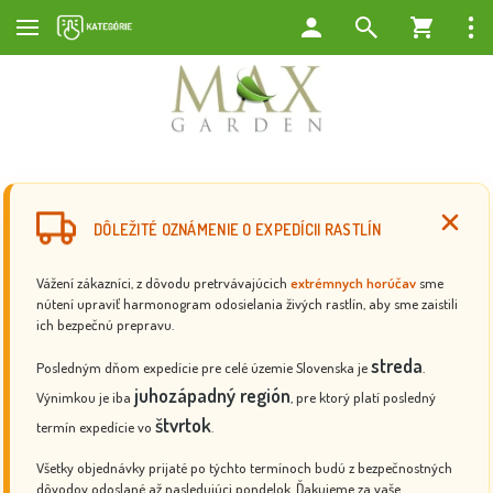
DÔLEŽITÉ OZNÁMENIE O EXPEDÍCII RASTLÍN
Vážení zákazníci, z dôvodu pretrvávajúcich
extrémnych horúčav
sme
nútení upraviť harmonogram odosielania živých rastlín, aby sme zaistili
ich bezpečnú prepravu.
streda
Posledným dňom expedície pre celé územie Slovenska je
.
juhozápadný región
Výnimkou je iba
, pre ktorý platí posledný
štvrtok
termín expedície vo
.
Všetky objednávky prijaté po týchto termínoch budú z bezpečnostných
dôvodov odoslané až nasledujúci pondelok. Ďakujeme za vaše