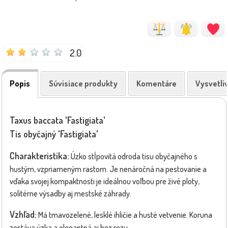
2.0
Popis
Súvisiace produkty
Komentáre
Vysvetli
Taxus baccata 'Fastigiata'
Tis obyčajný 'Fastigiata'
Charakteristika:
Úzko stĺpovitá odroda tisu obyčajného s
hustým, vzpriameným rastom. Je nenáročná na pestovanie a
vďaka svojej kompaktnosti je ideálnou voľbou pre živé ploty,
solitérne výsadby aj mestské záhrady.
Vzhľad:
Má tmavozelené, lesklé ihličie a husté vetvenie. Koruna
zostáva úzka a elegantná aj bez rezu.