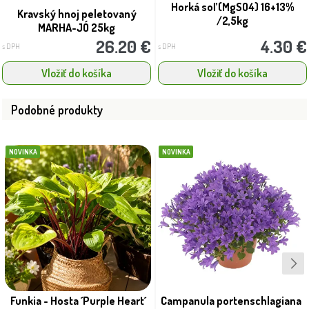
Horká soľ (MgSO4) 16+13%
Kravský hnoj peletovaný
/2,5kg
MARHA-JÓ 25kg
26.20 €
4.30 €
s DPH
s DPH
Vložiť do košíka
Vložiť do košíka
Podobné produkty
NOVINKA
NOVINKA
Funkia - Hosta ´Purple Heart´
Campanula portenschlagiana