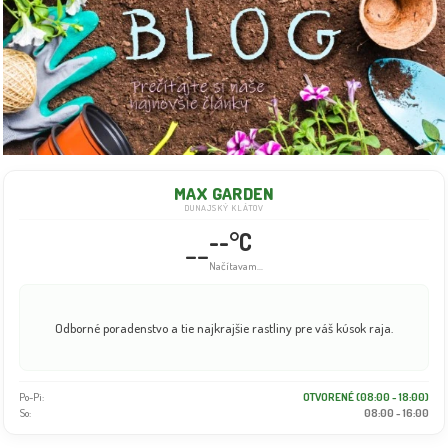
MAX GARDEN
DUNAJSKÝ KLÁTOV
--°C
--
Načítavam...
Odborné poradenstvo a tie najkrajšie rastliny pre váš kúsok raja.
Po-Pi:
OTVORENÉ (08:00 - 18:00)
So:
08:00 - 16:00