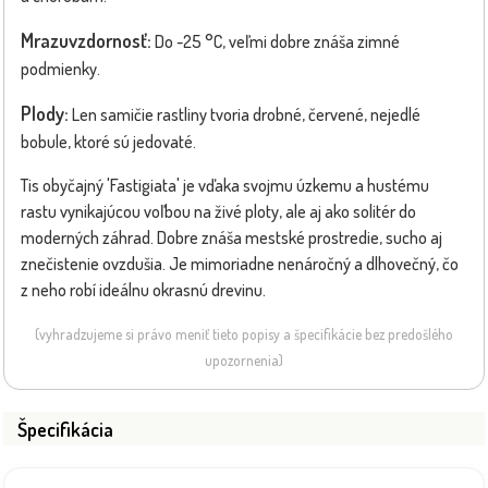
Mrazuvzdornosť:
Do -25 °C, veľmi dobre znáša zimné
podmienky.
Plody:
Len samičie rastliny tvoria drobné, červené, nejedlé
bobule, ktoré sú jedovaté.
Tis obyčajný 'Fastigiata' je vďaka svojmu úzkemu a hustému
rastu vynikajúcou voľbou na živé ploty, ale aj ako solitér do
moderných záhrad. Dobre znáša mestské prostredie, sucho aj
znečistenie ovzdušia. Je mimoriadne nenáročný a dlhovečný, čo
z neho robí ideálnu okrasnú drevinu.
(vyhradzujeme si právo meniť tieto popisy a špecifikácie bez predošlého
upozornenia)
Špecifikácia