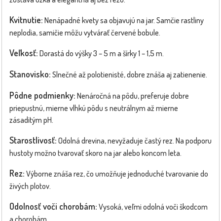
Kvitnutie:
Nenápadné kvety sa objavujú na jar. Samčie rastliny
neplodia, samičie môžu vytvárať červené bobule.
Veľkosť:
Dorastá do výšky 3 – 5 m a šírky 1 – 1,5 m.
Stanovisko:
Slnečné až polotienisté, dobre znáša aj zatienenie.
Pôdne podmienky:
Nenáročná na pôdu, preferuje dobre
priepustnú, mierne vlhkú pôdu s neutrálnym až mierne
zásaditým pH.
Starostlivosť:
Odolná drevina, nevyžaduje častý rez. Na podporu
hustoty možno tvarovať skoro na jar alebo koncom leta.
Rez:
Výborne znáša rez, čo umožňuje jednoduché tvarovanie do
živých plotov.
Odolnosť voči chorobám:
Vysoká, veľmi odolná voči škodcom
a chorobám.