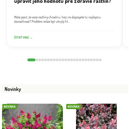
upraviť jeho hodnotu pre zdravie rastlín?
Máte pocit, že vaše rastliny chradnú, hoci im doprajete tú najlepšiu
starostlivosť? Problém môže byť ukrytý hl...
ČÍTAŤ VIAC →
Novinky
NOVINKA
NOVINKA