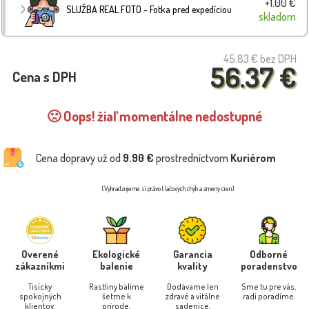
+1.00 €
SLUŽBA REAL FOTO - Fotka pred expedíciou
skladom
45.83 €
bez DPH
56.37 €
Cena s DPH
🙁 Oops! žiaľ momentálne nedostupné
Cena dopravy už od
9.90 €
prostredníctvom
Kuriérom
(Vyhradzujeme si právo tlačových chýb a zmeny cien)
Overené
Ekologické
Garancia
Odborné
zákazníkmi
balenie
kvality
poradenstvo
Tisícky
Rastliny balíme
Dodávame len
Sme tu pre vás,
spokojných
šetrne k
zdravé a vitálne
radi poradíme.
klientov.
prírode.
sadenice.