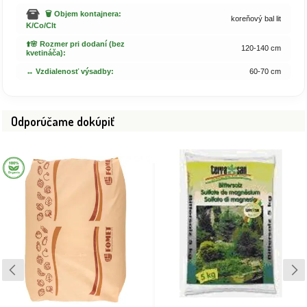
🗑️ Objem kontajnera:
koreňový bal lit
K/Co/Clt
⬆️🌸 Rozmer pri dodaní (bez
120-140 cm
kvetináča):
↔️ Vzdialenosť výsadby:
60-70 cm
Odporúčame dokúpiť