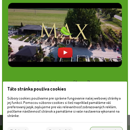
Informácie pre zákazníkov
Táto stránka používa cookies
Blog
Obchodné podmienky
Súbory cookies používame pre správne fungovanie našej webovej stránky a
Ochrana osobných údajov
jej funkcií. Pomocou súborov cookies si tiež napríklad pamätáme váš
preferovaný jazyk, zvyšujeme pre vás relevantnosť zobrazovaných reklám,
Platobné možnosti
počítame návštevnosť stránok a pamätáme si vaše nastavenia vykonané na
Cenník dopravy
stránke.
Táto stránka používa súbory cookies, ktoré nám
pomáhajú poskytovať služby. Používaním našich
Súhlasím