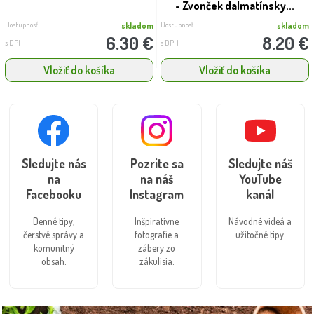
- Zvonček dalmatínsky...
Dostupnosť:
Dostupnosť:
skladom
skladom
6.30 €
8.20 €
s DPH
s DPH
Vložiť do košíka
Vložiť do košíka
Sledujte nás
Pozrite sa
Sledujte náš
na
na náš
YouTube
Facebooku
Instagram
kanál
Denné tipy,
Inšpiratívne
Návodné videá a
čerstvé správy a
fotografie a
užitočné tipy.
komunitný
zábery zo
obsah.
zákulisia.