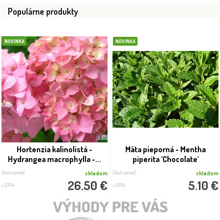
Populárne produkty
NOVINKA
NOVINKA
Hortenzia kalinolistá -
Mäta pieporná - Mentha
Hydrangea macrophylla -...
piperita ´Chocolate´
Dostupnosť:
Dostupnosť:
skladom
skladom
26.50 €
5.10 €
s DPH
s DPH