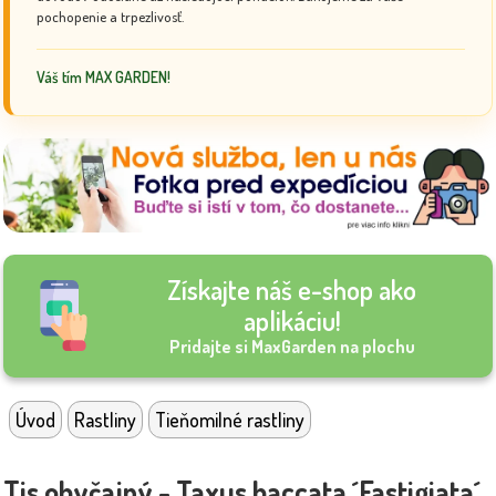
pochopenie a trpezlivosť.
Váš tím MAX GARDEN!
Získajte náš e-shop ako
aplikáciu!
Pridajte si MaxGarden na plochu
Úvod
Rastliny
Tieňomilné rastliny
Tis obyčajný - Taxus baccata ´Fastigiata´