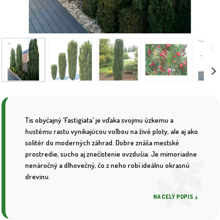
Tis obyčajný 'Fastigiata' je vďaka svojmu úzkemu a
hustému rastu vynikajúcou voľbou na živé ploty, ale aj ako
solitér do moderných záhrad. Dobre znáša mestské
prostredie, sucho aj znečistenie ovzdušia. Je mimoriadne
nenáročný a dlhovečný, čo z neho robí ideálnu okrasnú
drevinu.
NA CELÝ POPIS ↓