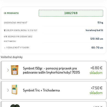
1002769
ID PRODUKTU
15 kg
ORIENTAČNÁ HMOTNOSŤ
koreňový bal lit
🗑️ OBJEM KONTAJNERA: K/CO/CLT
⬆️🌸 ROZMER PRI DODANÍ (BEZ
120-140 cm
KVETINÁČA):
60-70 cm
↔️ VZDIALENOSŤ VÝSADBY:
Voliteľné doplnky
+6.80 €
Symbivit 150gr. - pomocný prípravok pre
pestovanie rastlín (mykorhízne huby) 70315
skladom
+7.50 €
Symbivit Tric + Trichoderma
skladom