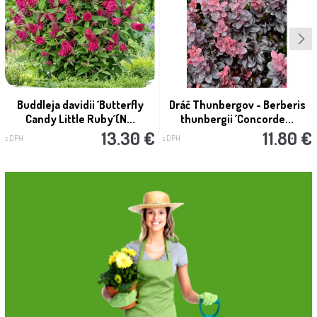
Buddleja davidii ´Butterfly
Dráč Thunbergov - Berberis
Candy Little Ruby´(N...
thunbergii ´Concorde...
13.30 €
11.80 €
s DPH
s DPH