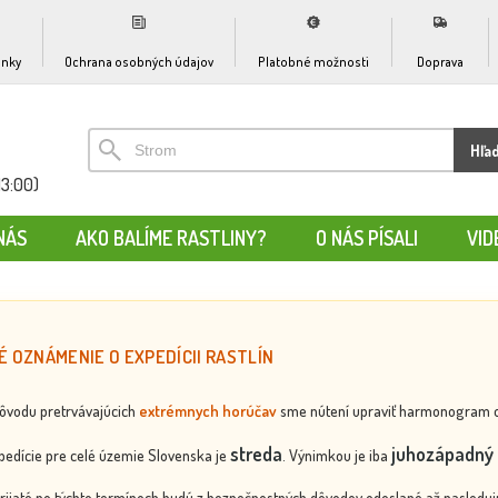
nky
Ochrana osobných údajov
Platobné možnosti
Doprava
Hľa
13:00)
NÁS
AKO BALÍME RASTLINY?
O NÁS PÍSALI
VID
É OZNÁMENIE O EXPEDÍCII RASTLÍN
dôvodu pretrvávajúcich
extrémnych horúčav
sme nútení upraviť harmonogram odos
streda
juhozápadný 
edície pre celé územie Slovenska je
. Výnimkou je iba
rijaté po týchto termínoch budú z bezpečnostných dôvodov odoslané až nasledujú