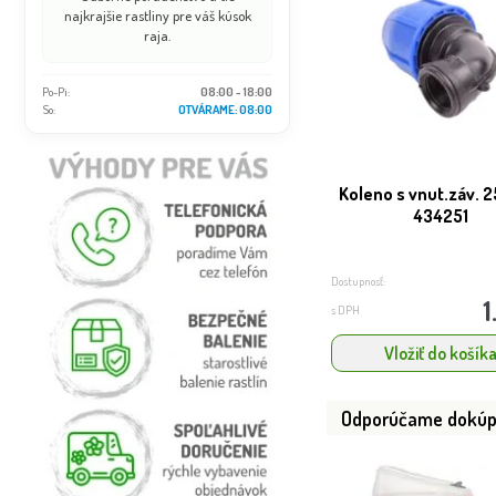
najkrajšie rastliny pre váš kúsok
raja.
Po-Pi:
08:00 - 18:00
So:
OTVÁRAME: 08:00
Koleno s vnut.záv. 25
434251
Dostupnosť:
1
s DPH
Vložiť do košík
Odporúčame dokúp