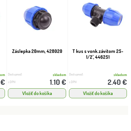
Záslepka 20mm, 428020
T kus s vonk.závitom 25-
1/2'', 446251
Dostupnosť:
Dostupnosť:
dom
skladom
skladom
 €
1.10 €
2.40 €
s DPH
s DPH
Vložiť do košíka
Vložiť do košíka