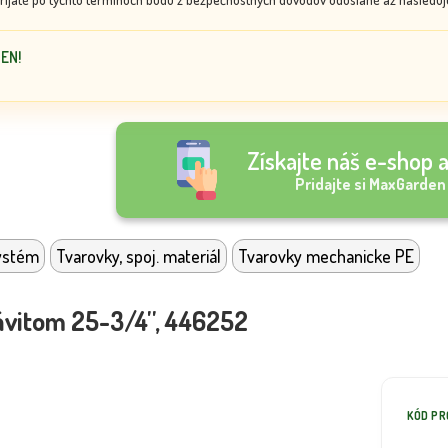
DEN!
Získajte náš e-shop a
Pridajte si MaxGarden
ystém
Tvarovky, spoj. materiál
Tvarovky mechanicke PE
ávitom 25-3/4'', 446252
KÓD P