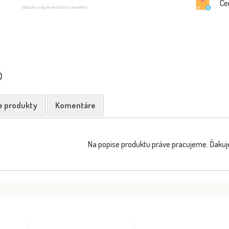
Ce
(obrázky majú len ilustračný charakter)
0
e produkty
Komentáre
Na popise produktu práve pracujeme. Ďakuj