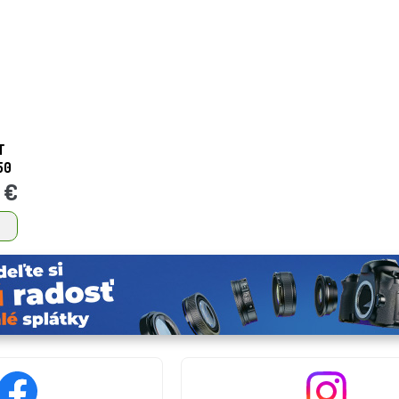
T
50
 €