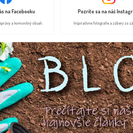
nás na Facebooku
Pozrite sa na náš Instag
é správy a komunitný obsah.
Inšpiratívne fotografie a zábery zo zá