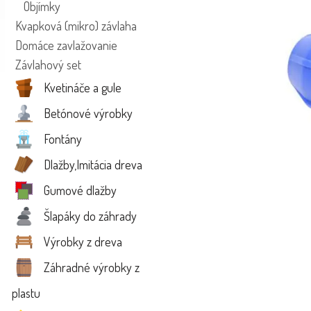
Objímky
Kvapková (mikro) závlaha
Domáce zavlažovanie
Závlahový set
Kvetináče a gule
Betónové výrobky
Fontány
Dlažby,Imitácia dreva
Gumové dlažby
Šlapáky do záhrady
Výrobky z dreva
Záhradné výrobky z
plastu