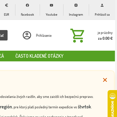
EUR
Facebook
Youtube
Instagram
Prihlásiť sa
je prázdny
dať
Prihlásenie
za 0.00 €
EÁ
ČASTO KLADENÉ OTÁZKY
ielania živých rastlín, aby sme zaistili ich bezpečnú prepravu.
región
štvrtok
, pre ktorý platí posledný termín expedície vo
.
ci pondelok. Ďakujeme za vaše pochopenie a trpezlivosť.