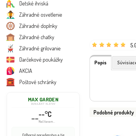
Detské ihriská
Záhradné osvetlenie
Záhradné doplnky
Záhradné chatky
5.
Záhradné grilovanie
Darčekové poukážky
Popis
Súvisiac
AKCIA
Poštové schránky
MAX GARDEN
DUNAJSKÝ KLÁTOV
Podobné produkty
--°C
--
Načítavam...
Odborné poradenstvo a tie