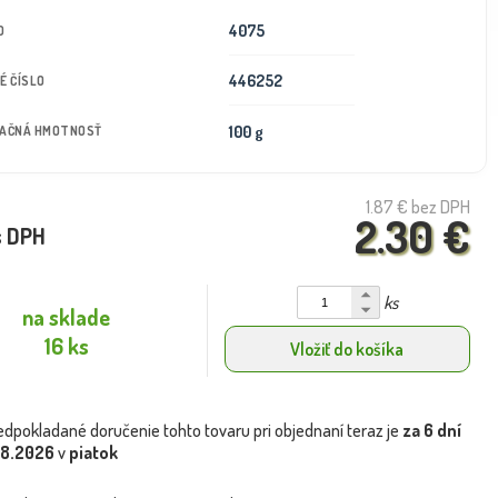
4075
D
446252
É ČÍSLO
100 g
TAČNÁ HMOTNOSŤ
1.87 €
bez DPH
2.30 €
s DPH
ks
na sklade
16 ks
Vložiť do košíka
edpokladané doručenie tohto tovaru pri objednaní teraz je
za 6 dní
.8.2026
v
piatok