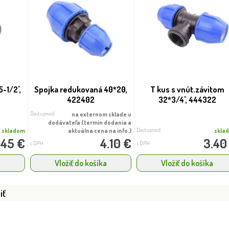
-1/2'',
Spojka redukovaná 40*20,
T kus s vnút.závitom
422402
32*3/4'', 444322
Dostupnosť:
na externom sklade u
dodávateľa (termín dodania a
Dostupnosť:
skladom
aktuálna cena na info.)
skla
.45 €
4.10 €
3.40
s DPH
s DPH
a
Vložiť do košíka
Vložiť do košíka
iť