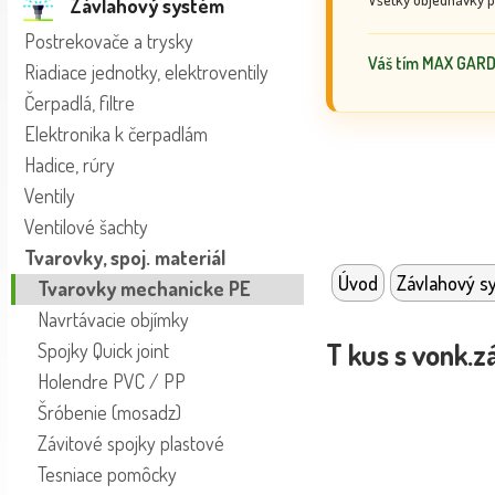
Závlahový systém
Postrekovače a trysky
Váš tím MAX GAR
Riadiace jednotky, elektroventily
Čerpadlá, filtre
Elektronika k čerpadlám
Hadice, rúry
Ventily
Ventilové šachty
Tvarovky, spoj. materiál
Úvod
Závlahový s
Tvarovky mechanicke PE
Navrtávacie objímky
T kus s vonk.z
Spojky Quick joint
Holendre PVC / PP
Šróbenie (mosadz)
Závitové spojky plastové
Tesniace pomôcky