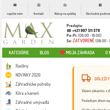
napíšte nám
Kontakt
Nákup na splátky
Obchodné podmie
Predajňa:
☎
+421 907 511 578
Po-Pi:
(08:00 - 18:00)
ZATVORENÉ
So:
(08:00 - 
KATEGÓRIE
BLOG
MOJA ZÁHRADA
O 
Rastliny
NOVINKY 2026
DÔLEŽIT
Záhradnícke potreby
Vážení zákazníci, z 
Kôra a kameň
Posledným dňom exp
Záhradné umývadlá
Všetky objednávky p