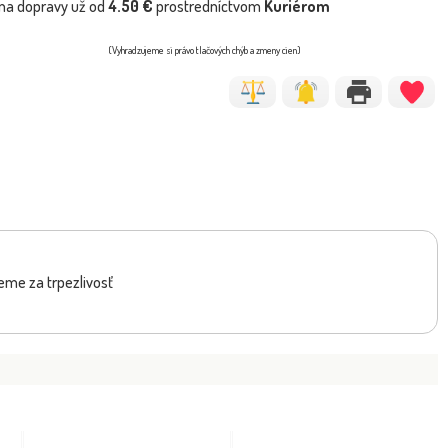
na dopravy už od
4.50 €
prostredníctvom
Kuriérom
(Vyhradzujeme si právo tlačových chýb a zmeny cien)
eme za trpezlivosť