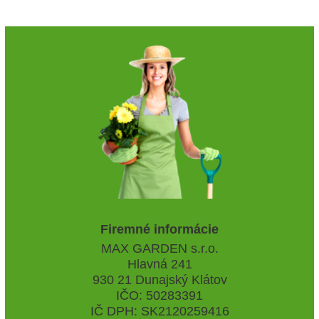
Firemné informácie
MAX GARDEN s.r.o.
Hlavná 241
930 21 Dunajský Klátov
IČO: 50283391
IČ DPH: SK2120259416