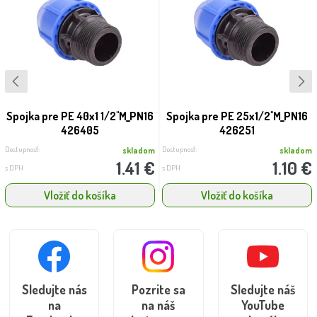
Spojka pre PE 40x1 1/2''M_PN16
Spojka pre PE 25x1/2''M_PN16
426405
426251
Dostupnosť:
Dostupnosť:
skladom
skladom
1.41 €
1.10 €
s DPH
s DPH
Vložiť do košíka
Vložiť do košíka
Sledujte nás
Pozrite sa
Sledujte náš
na
na náš
YouTube