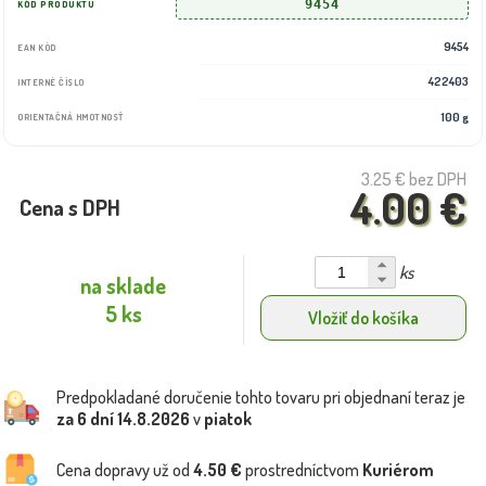
9454
KÓD PRODUKTU
9454
EAN KÓD
422403
INTERNÉ ČÍSLO
100 g
ORIENTAČNÁ HMOTNOSŤ
3.25 €
bez DPH
4.00 €
Cena s DPH
ks
na sklade
5 ks
Vložiť do košíka
Predpokladané doručenie tohto tovaru pri objednaní teraz je
za 6 dní
14.8.2026
v
piatok
Cena dopravy už od
4.50 €
prostredníctvom
Kuriérom