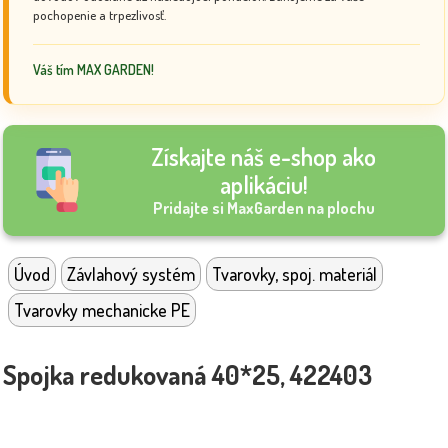
pochopenie a trpezlivosť.
Váš tím MAX GARDEN!
Získajte náš e-shop ako
aplikáciu!
Pridajte si MaxGarden na plochu
Úvod
Závlahový systém
Tvarovky, spoj. materiál
Tvarovky mechanicke PE
Spojka redukovaná 40*25, 422403