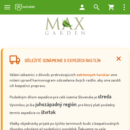
DÔLEŽITÉ OZNÁMENIE O EXPEDÍCII RASTLÍN
Vážení zákazníci, z dôvodu pretrvávajúcich
extrémnych horúčav
sme
nútení upraviť harmonogram odosielania živých rastlín, aby sme zaistili
ich bezpečnú prepravu.
streda
Posledným dňom expedície pre celé územie Slovenska je
.
juhozápadný región
Výnimkou je iba
, pre ktorý platí posledný
štvrtok
termín expedície vo
.
Všetky objednávky prijaté po týchto termínoch budú z bezpečnostných
dôvodov odoslané až nasledujúci pondelok. Ďakujeme za vaše