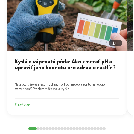
500
Kyslá a vápenatá pôda: Ako zmerať pH a
upraviť jeho hodnotu pre zdravie rastlín?
Máte pocit, že vaše rastliny chradnú, hoci im doprajete tú najlepšiu
starostlivosť? Problém môže byť ukrytý hl...
ČÍTAŤ VIAC →