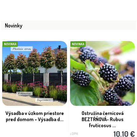
Novinky
NOVINKA
NOVINKA
Výsadba v úzkom priestore
Ostružina černicová
pred domom – Výsadba d...
BEZTŔŇOVÁ- Rubus
fruticosus ...
10.10 €
s DPH