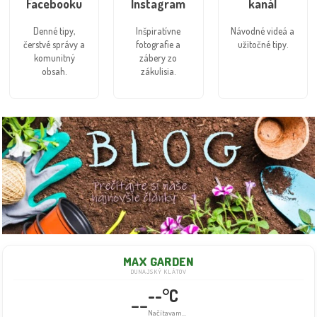
Facebooku
Instagram
kanál
Denné tipy,
Inšpiratívne
Návodné videá a
čerstvé správy a
fotografie a
užitočné tipy.
komunitný
zábery zo
obsah.
zákulisia.
MAX GARDEN
DUNAJSKÝ KLÁTOV
--°C
--
Načítavam...