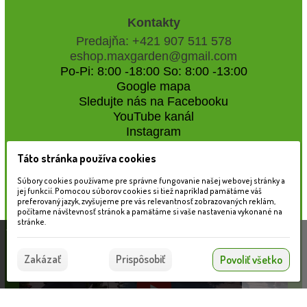
Kontakty
Predajňa: +421 907 511 578
eshop.maxgarden@gmail.com
Po-Pi: 8:00 -18:00 So: 8:00 -13:00
Google mapa
Sledujte nás na Facebooku
YouTube kanál
Instagram
Táto stránka používa cookies
Naše záhradné centrum
Súbory cookies používame pre správne fungovanie našej webovej stránky a
jej funkcií. Pomocou súborov cookies si tiež napríklad pamätáme váš
preferovaný jazyk, zvyšujeme pre vás relevantnosť zobrazovaných reklám,
počítame návštevnosť stránok a pamätáme si vaše nastavenia vykonané na
stránke.
Táto stránka používa súbory cookies, ktoré nám
pomáhajú poskytovať služby. Používaním našich
Súhlasím
Zakázať
Prispôsobiť
Povoliť všetko
služieb vyjadrujete súhlas s používaním súborov
cookies.
Viac informácií nájdete tu.