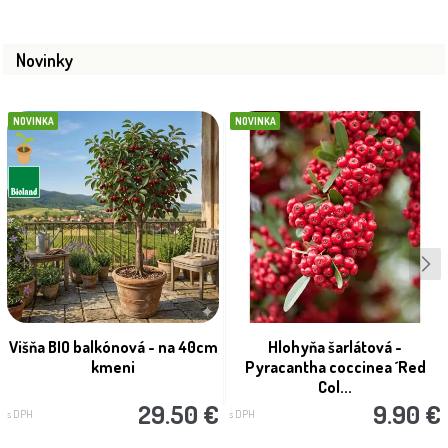
Novinky
NOVINKA
NOVINKA
Višňa BIO balkónová - na 40cm
Hlohyňa šarlátová -
kmeni
Pyracantha coccinea ´Red
Col...
29.50 €
9.90 €
s DPH
s DPH