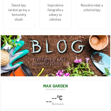
Denné tipy,
Inšpiratívne
Návodné videá a
čerstvé správy a
fotografie a
užitočné tipy.
komunitný
zábery zo
obsah.
zákulisia.
MAX GARDEN
DUNAJSKÝ KLÁTOV
--°C
--
Načítavam...