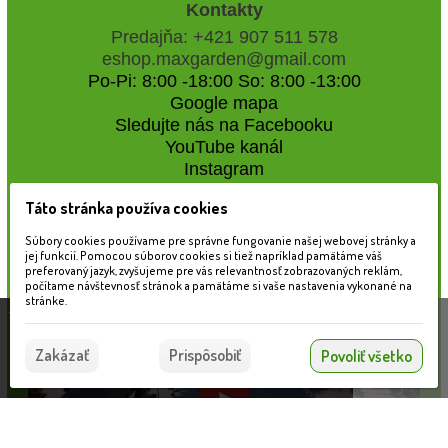
Kontakty
Predajňa: +421 907 511 578
eshop.maxgarden@gmail.com
Po-Pi: 8:00 -18:00 So: 8:00 -13:00
Google mapa
Sledujte nás na Facebooku
YouTube kanál
Instagram
Táto stránka používa cookies
Naše záhradné centrum
Súbory cookies používame pre správne fungovanie našej webovej stránky a
jej funkcií. Pomocou súborov cookies si tiež napríklad pamätáme váš
preferovaný jazyk, zvyšujeme pre vás relevantnosť zobrazovaných reklám,
počítame návštevnosť stránok a pamätáme si vaše nastavenia vykonané na
stránke.
Táto stránka používa súbory cookies, ktoré nám
pomáhajú poskytovať služby. Používaním našich
Súhlasím
Zakázať
Prispôsobiť
Povoliť všetko
služieb vyjadrujete súhlas s používaním súborov
cookies.
Viac informácií nájdete tu.