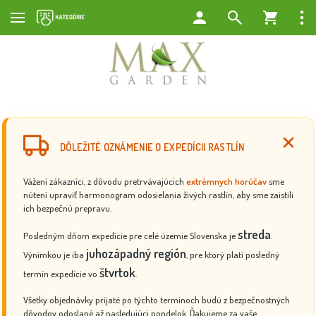
DÔLEŽITÉ OZNÁMENIE O EXPEDÍCII RASTLÍN
Vážení zákazníci, z dôvodu pretrvávajúcich
extrémnych horúčav
sme
nútení upraviť harmonogram odosielania živých rastlín, aby sme zaistili
ich bezpečnú prepravu.
streda
Posledným dňom expedície pre celé územie Slovenska je
.
juhozápadný región
Výnimkou je iba
, pre ktorý platí posledný
štvrtok
termín expedície vo
.
Všetky objednávky prijaté po týchto termínoch budú z bezpečnostných
dôvodov odoslané až nasledujúci pondelok. Ďakujeme za vaše