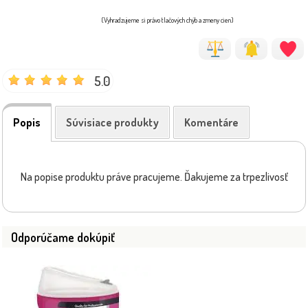
(Vyhradzujeme si právo tlačových chýb a zmeny cien)
5.0
Popis
Súvisiace produkty
Komentáre
Na popise produktu práve pracujeme. Ďakujeme za trpezlivosť
Odporúčame dokúpiť