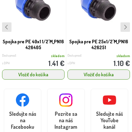
Spojka pre PE 40x1 1/2''M_PN16
Spojka pre PE 25x1/2''M_PN16
426405
426251
Dostupnosť:
Dostupnosť:
skladom
skladom
1.41 €
1.10 €
s DPH
s DPH
Vložiť do košíka
Vložiť do košíka
Sledujte nás
Pozrite sa
Sledujte náš
na
na náš
YouTube
Facebooku
Instagram
kanál