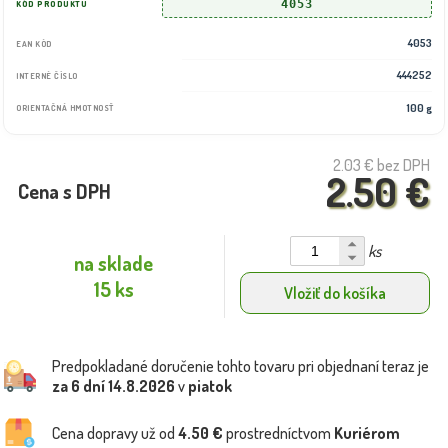
4053
KÓD PRODUKTU
4053
EAN KÓD
444252
INTERNÉ ČÍSLO
100 g
ORIENTAČNÁ HMOTNOSŤ
2.03 €
bez DPH
2.50 €
Cena s DPH
ks
na sklade
15 ks
Vložiť do košíka
Predpokladané doručenie tohto tovaru pri objednaní teraz je
za 6 dní
14.8.2026
v
piatok
Cena dopravy už od
4.50 €
prostredníctvom
Kuriérom