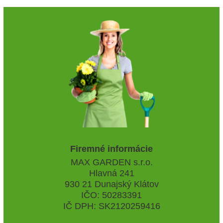
Firemné informácie
MAX GARDEN s.r.o.
Hlavná 241
930 21 Dunajský Klátov
IČO: 50283391
IČ DPH: SK2120259416