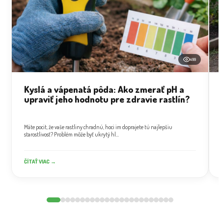
499
Kyslá a vápenatá pôda: Ako zmerať pH a
upraviť jeho hodnotu pre zdravie rastlín?
Máte pocit, že vaše rastliny chradnú, hoci im doprajete tú najlepšiu
starostlivosť? Problém môže byť ukrytý hl...
ČÍTAŤ VIAC →