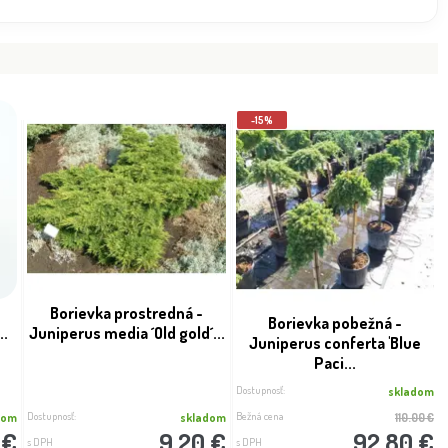
Dostupnosť:
skladom
sk
11.70 €
11.7
s DPH
-15%
-
Borievka prostredná -
Borievka pobežná -
..
Juniperus media ´Old gold´...
Juniperus conferta 'Blue
Paci...
Dostupnosť:
skladom
Dostupnosť:
Bežná cena
dom
skladom
110.00 €
 €
9.20 €
92.80 €
s DPH
s DPH