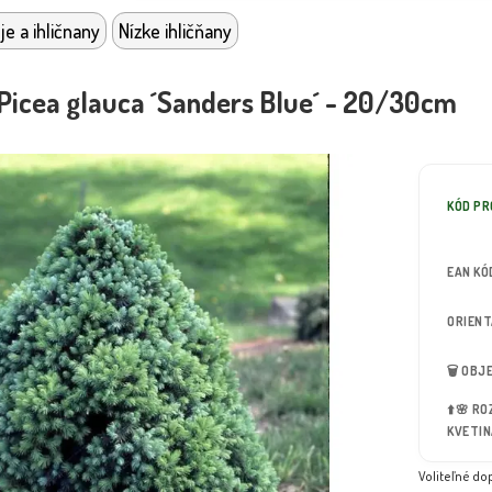
je a ihličnany
Nízke ihličňany
 Picea glauca ´Sanders Blue´ - 20/30cm
KÓD P
EAN KÓ
ORIEN
🗑️ OB
⬆️🌸 R
KVETIN
Voliteľné do