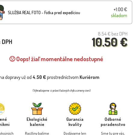
+1.00 €
SLUŽBA REAL FOTO - Fotka pred expedíciou
skladom
8.54 €
bez DPH
10.50 €
s DPH
🙁 Oops! žiaľ momentálne nedostupné
na dopravy už od
4.50 €
prostredníctvom
Kuriérom
(Vyhradzujeme si právo tlačových chýb a zmeny cien)
rené
Ekologické
Garancia
Odborné
níkmi
balenie
kvality
poradenstvo
pokojných
Rastliny balíme
Dodávame len
Sme tu pre vás,