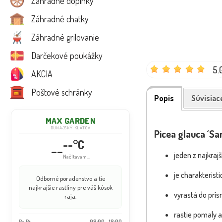
Záhradné doplnky
Záhradné chatky
Záhradné grilovanie
Darčekové poukážky
5.
AKCIA
Poštové schránky
Popis
Súvisiac
MAX GARDEN
DUNAJSKÝ KLÁTOV
Picea glauca ´Sa
--°C
--
jeden z najkraj
Načítavam...
je charakteristi
Odborné poradenstvo a tie
najkrajšie rastliny pre váš kúsok
vyrastá do prís
raja.
rastie pomaly a
Po-Pi:
08:00 - 18:00