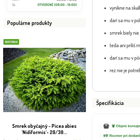
So:
OTVORENÉ (08:00 - 16:00)
vynikne na ska
darí sa mu v pol
Populárne produkty
smrek biely nie
NOVINKA
BOMBA
teda ani príliš
darí sa mu v pô
VIP FOTKA
rez nie je potr
Špecifikácia
Smrek obyčajný - Picea abies
SLUŽBA REAL FOTO -
🗑️ Objem kontajn
´Nidiformis´- 20/30...
expedíci
⬆️🌸 Rozmer pri dodaní