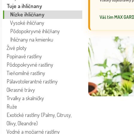
Tuje a ihličnany
Nízke ihličňany
Váš tím MAX GAR
Vysoké ihličňany
Pôdopokryvné ihličňany
Ihličnany na kmienku
Živé ploty
Popínavé rastliny
Pôdopokryvné rastliny
Tieňomilné rastliny
Pálavotolerantné rastliny
Okrasné trávy
Trvalky a skalničky
Ruže
Exotické rastliny (Palmy, Citrusy,
Olivy, Oleandre)
Vodné a močiarné rastliny