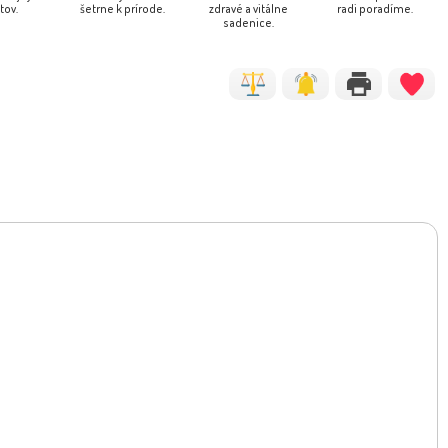
tov.
šetrne k prírode.
zdravé a vitálne
radi poradíme.
sadenice.