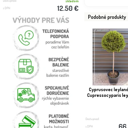
Dostupnosť:
Dostupnosť:
skladom
12.50 €
s DPH
s DPH
Podobné produkty
Cyprusovec leyland
Cupressocyparis leyl
Dostupnosť:
66
s DPH