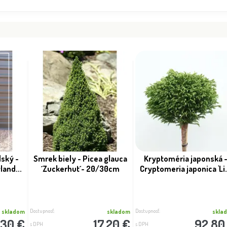
Dostupnosť:
Dostupnosť:
skladom
skladom
12.50 €
1.00 €
s DPH
s DPH
ský -
Smrek biely - Picea glauca
Kryptoméria japonská 
and...
´Zuckerhut´- 20/30cm
Cryptomeria japonica 'Li.
Dostupnosť:
Dostupnosť:
skladom
skladom
skla
.30 €
17.20 €
92.80
s DPH
s DPH