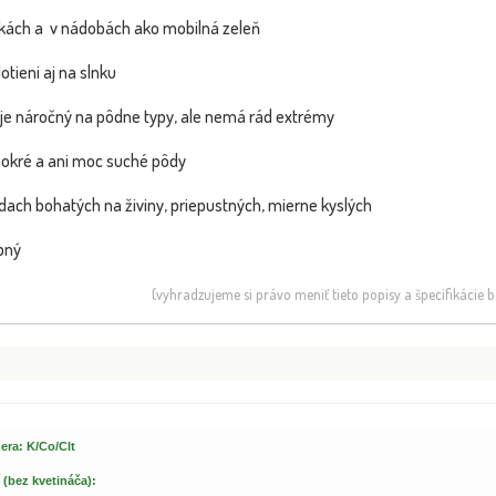
lkách a v nádobách ako mobilná zeleň
otieni aj na slnku
 je náročný na pôdne typy, ale nemá rád extrémy
Kryptoméria japonská - Cryptomeria
C
NOVINKA
NOVINKA
 mokré a ani moc suché pôdy
japonica ´Vi...
Cha
dach bohatých na živiny, priepustných, mierne kyslých
ebný
(vyhradzujeme si právo meniť tieto popisy a špecifikácie
 Fotka pred
era: K/Co/Clt
ou
 (bez kvetináča):