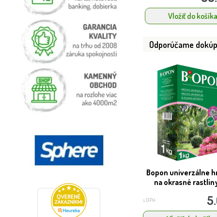
Vložiť do košík
Odporúčame dokúp
Bopon univerzálne h
na okrasné rastliny 
5
s DPH