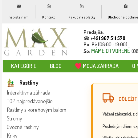
napíšte nám
Kontakt
Nákup na splátky
Obchodné podmie
Predajňa:
☎
+421 907 511 578
Po-Pi:
(08:00 - 18:00)
MÁME OTVORENÉ
So:
(08
KATEGÓRIE
BLOG
MOJA ZÁHRADA
O 
Rastliny
Interaktívna záhrada
DÔLEŽIT
TOP najpredávanejšie
Rastliny s koreňovým balom
Vážení zákazníci, z 
Stromy
Posledným dňom exp
Ovocné rastliny
Kríky
Všetky objednávky p