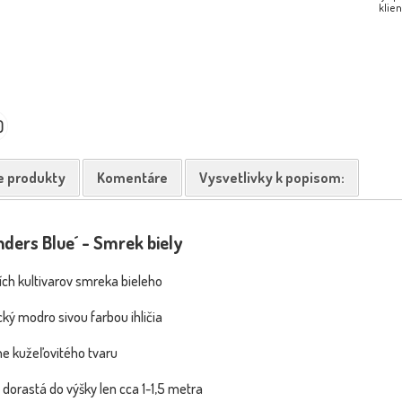
klien
0
e produkty
Komentáre
Vysvetlivky k popisom:
nders Blue´ - Smrek biely
ších kultivarov smreka bieleho
cký modro sivou farbou ihličia
ne kužeľovitého tvaru
 dorastá do výšky len cca 1-1,5 metra