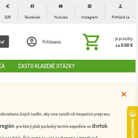
EUR
Facebook
Youtube
Instagram
Prihlásiť sa
je prázdny
dať
Prihlásenie
za 0.00 €
EÁ
ČASTO KLADENÉ OTÁZKY
ielania živých rastlín, aby sme zaistili ich bezpečnú prepravu.
región
štvrtok
, pre ktorý platí posledný termín expedície vo
.
ci pondelok. Ďakujeme za vaše pochopenie a trpezlivosť.