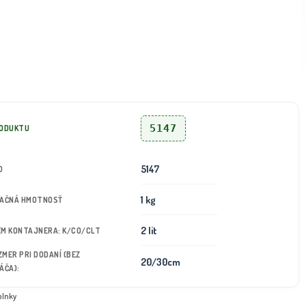
5147
RODUKTU
5147
D
1 kg
TAČNÁ HMOTNOSŤ
2 lit
JEM KONTAJNERA: K/CO/CLT
OZMER PRI DODANÍ (BEZ
20/30cm
ÁČA):
plnky