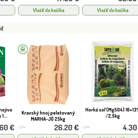
a
Vložiť do košíka
Vložiť do košíka
iť
nojivo
Horká soľ (MgSO4) 16+13
Kravský hnoj peletovaný
1...
/2,5kg
MARHA-JÓ 25kg
.60 €
26.20 €
4.30
s DPH
s DPH