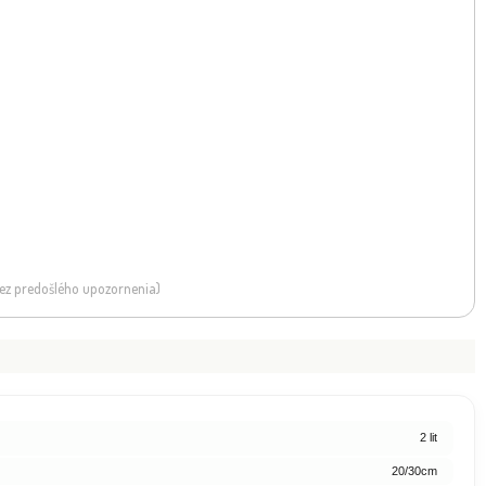
ypruštek hrachonosý -
Borievka šupinatá - Juniperu
NOVINKA
maecyparis pisifera 'F...
squamata 'Blue Sta...
 bez predošlého upozornenia)
2 lit
20/30cm