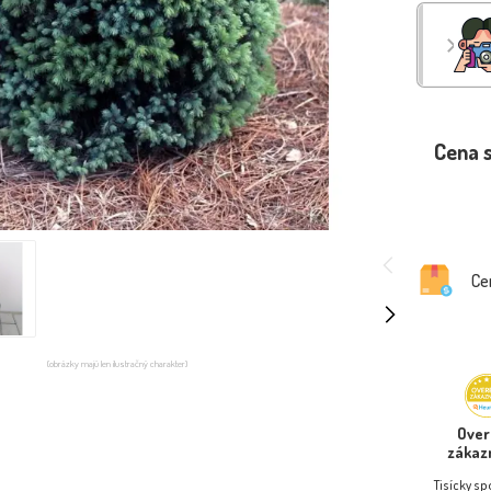
Cena 
Ce
(obrázky majú len ilustračný charakter)
Ove
zákaz
Tisícky s