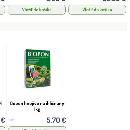
Vložiť do košíka
Vložiť do košíka
%
Bopon hnojivo na ihličnany
1kg
 €
5.70 €
s DPH