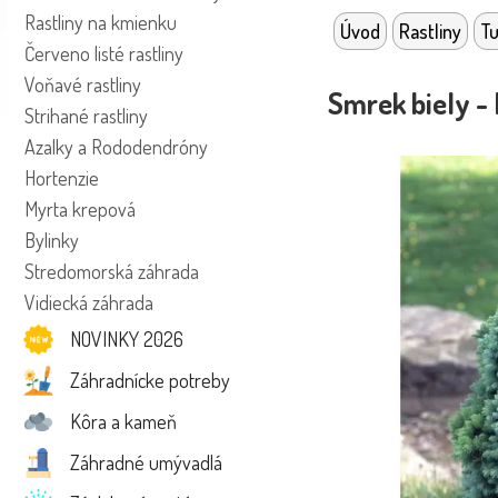
Rastliny na kmienku
Úvod
Rastliny
Tu
Červeno listé rastliny
Voňavé rastliny
Smrek biely -
Strihané rastliny
Azalky a Rododendróny
Hortenzie
Myrta krepová
Bylinky
Stredomorská záhrada
Vidiecká záhrada
NOVINKY 2026
Záhradnícke potreby
Kôra a kameň
Záhradné umývadlá