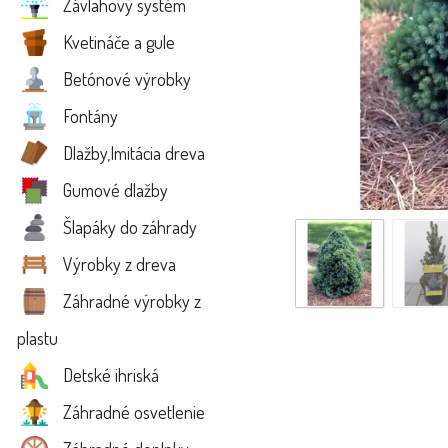
Závlahový systém
Kvetináče a gule
Betónové výrobky
Fontány
Dlažby,Imitácia dreva
Gumové dlažby
Šlapáky do záhrady
Výrobky z dreva
Záhradné výrobky z
plastu
Detské ihriská
Záhradné osvetlenie