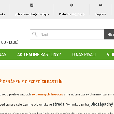
nky
Ochrana osobných údajov
Platobné možnosti
Doprava
Hľa
:00 - 13:00)
NÁS
AKO BALÍME RASTLINY?
O NÁS PÍSALI
VID
É OZNÁMENIE O EXPEDÍCII RASTLÍN
dôvodu pretrvávajúcich
extrémnych horúčav
sme nútení upraviť harmonogram odos
streda
juhozápadný 
edície pre celé územie Slovenska je
. Výnimkou je iba
rijaté po týchto termínoch budú z bezpečnostných dôvodov odoslané až nasledujú