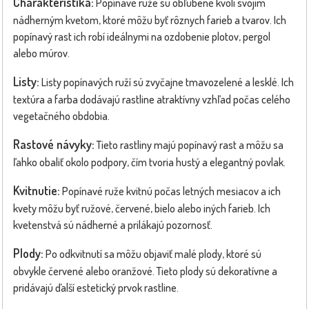
Charakteristika:
Popínavé ruže sú obľúbené kvôli svojim
nádherným kvetom, ktoré môžu byť rôznych farieb a tvarov. Ich
popínavý rast ich robí ideálnymi na ozdobenie plotov, pergol
alebo múrov.
Listy:
Listy popínavých ruží sú zvyčajne tmavozelené a lesklé. Ich
textúra a farba dodávajú rastline atraktívny vzhľad počas celého
vegetačného obdobia.
Rastové návyky:
Tieto rastliny majú popínavý rast a môžu sa
ľahko obaliť okolo podpory, čím tvoria hustý a elegantný povlak.
Kvitnutie:
Popínavé ruže kvitnú počas letných mesiacov a ich
kvety môžu byť ružové, červené, bielo alebo iných farieb. Ich
kvetenstvá sú nádherné a prilákajú pozornosť.
Plody:
Po odkvitnutí sa môžu objaviť malé plody, ktoré sú
obvykle červené alebo oranžové. Tieto plody sú dekoratívne a
pridávajú ďalší estetický prvok rastline.