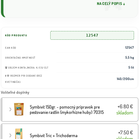
NA CELÝ POPIS ↓
12547
KÓD PRODUKTU
12547
EAN KÓD
5,5 kg
ORIENTAČNÁ HMOTNOSŤ
5 lit
🗑️ OBJEM KONTAJNERA: K/CO/CLT
⬆️🌸 ROZMER PRI DODANÍ (BEZ
140/200cm
KVETINÁČA):
Voliteľné doplnky
+6.80 €
Symbivit 150gr. - pomocný prípravok pre
pestovanie rastlín (mykorhízne huby) 70315
skladom
+7.50 €
Symbivit Tric + Trichoderma
skladom