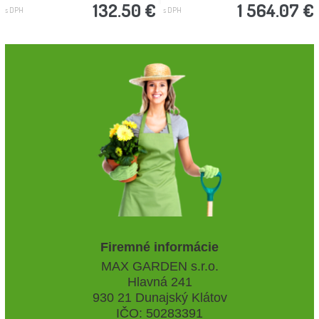
132.50 €
1 564.07 €
s DPH
s DPH
Firemné informácie
MAX GARDEN s.r.o.
Hlavná 241
930 21 Dunajský Klátov
IČO: 50283391