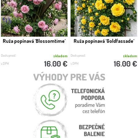
Ruža popínavá ´Blossomtime´
Ruža popínavá ´Goldfassade´
Dostupnosť:
Dostupnosť:
skladom
skladom
16.00 €
16.00 €
s DPH
s DPH