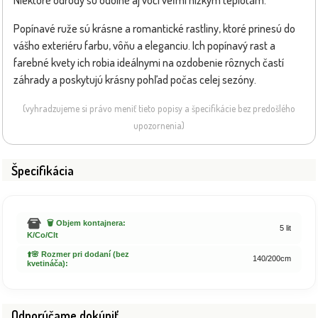
Popínavé ruže sú krásne a romantické rastliny, ktoré prinesú do
vášho exteriéru farbu, vôňu a eleganciu. Ich popínavý rast a
farebné kvety ich robia ideálnymi na ozdobenie rôznych častí
záhrady a poskytujú krásny pohľad počas celej sezóny.
(vyhradzujeme si právo meniť tieto popisy a špecifikácie bez predošlého
upozornenia)
Špecifikácia
🗑️ Objem kontajnera:
5 lit
K/Co/Clt
⬆️🌸 Rozmer pri dodaní (bez
140/200cm
kvetináča):
Odporúčame dokúpiť