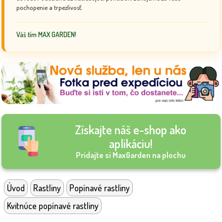
pochopenie a trpezlivosť.
Váš tím MAX GARDEN!
Získajte náš e-shop ako
aplikáciu!
Pridajte si MaxGarden na plochu
Úvod
Rastliny
Popínavé rastliny
Kvitnúce popínavé rastliny