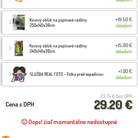
+19.50 €
Kovový oblúk na popínavé rastliny
255x140x38cm
skladom
+15.00 €
Kovový oblúk na popínavé rastliny
240x140x38cm
skladom
+1.00 €
SLUŽBA REAL FOTO - Fotka pred expedíciou
skladom
23.74 €
bez DPH
29.20 €
Cena s DPH
🙁 Oops! žiaľ momentálne nedostupné