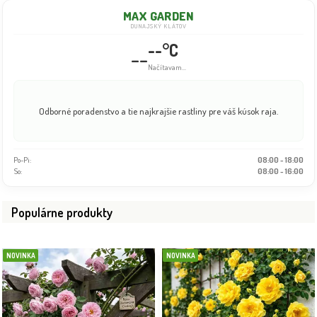
MAX GARDEN
DUNAJSKÝ KLÁTOV
--°C
--
Info dočasne nedostupné
Odborné poradenstvo a tie najkrajšie rastliny pre váš kúsok raja.
Po-Pi:
08:00 - 18:00
So:
08:00 - 16:00
Populárne produkty
NOVINKA
NOVINKA