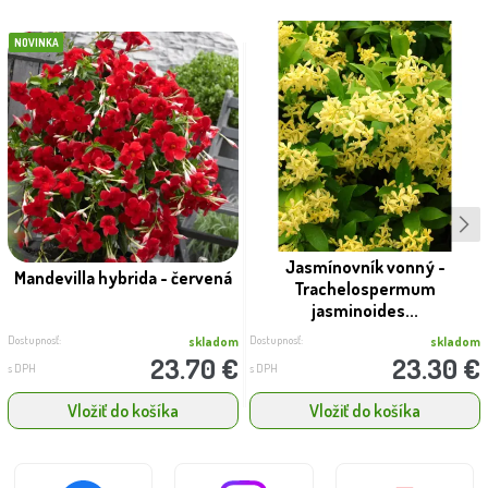
NOVINKA
Jasmínovník vonný -
Mandevilla hybrida - červená
Trachelospermum
jasminoides...
Dostupnosť:
Dostupnosť:
skladom
skladom
23.70 €
23.30 €
s DPH
s DPH
Vložiť do košíka
Vložiť do košíka