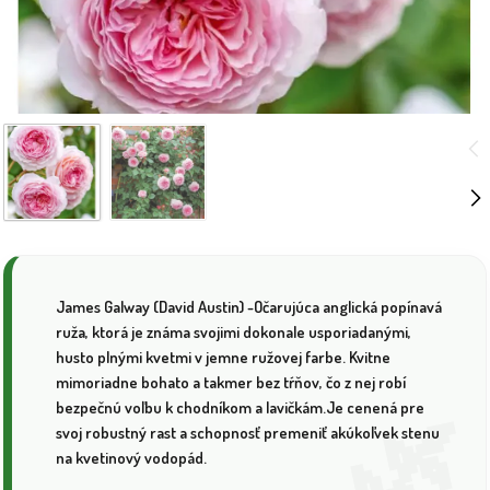
James Galway (David Austin) -Očarujúca anglická popínavá
ruža, ktorá je známa svojimi dokonale usporiadanými,
husto plnými kvetmi v jemne ružovej farbe. Kvitne
mimoriadne bohato a takmer bez tŕňov, čo z nej robí
bezpečnú voľbu k chodníkom a lavičkám.Je cenená pre
svoj robustný rast a schopnosť premeniť akúkoľvek stenu
na kvetinový vodopád.