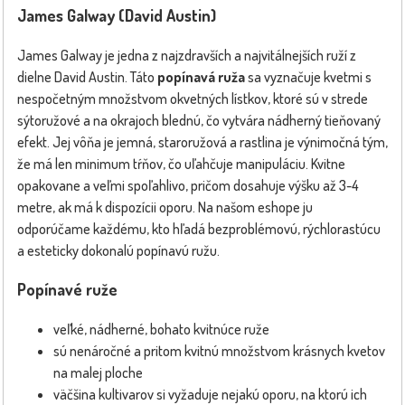
James Galway (David Austin)
James Galway je jedna z najzdravších a najvitálnejších ruží z
dielne David Austin. Táto
popínavá ruža
sa vyznačuje kvetmi s
nespočetným množstvom okvetných lístkov, ktoré sú v strede
sýtoružové a na okrajoch blednú, čo vytvára nádherný tieňovaný
efekt. Jej vôňa je jemná, staroružová a rastlina je výnimočná tým,
že má len minimum tŕňov, čo uľahčuje manipuláciu. Kvitne
opakovane a veľmi spoľahlivo, pričom dosahuje výšku až 3-4
metre, ak má k dispozícii oporu. Na našom eshope ju
odporúčame každému, kto hľadá bezproblémovú, rýchlorastúcu
a esteticky dokonalú popínavú ružu.
Popínavé ruže
veľké, nádherné, bohato kvitnúce ruže
sú nenáročné a pritom kvitnú množstvom krásnych kvetov
na malej ploche
väčšina kultivarov si vyžaduje nejakú oporu, na ktorú ich