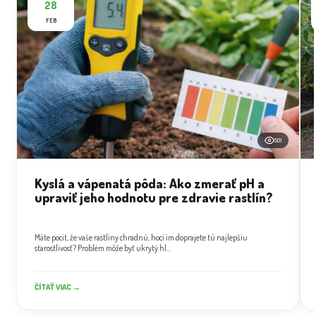
28
FEB
501
Kyslá a vápenatá pôda: Ako zmerať pH a
upraviť jeho hodnotu pre zdravie rastlín?
Máte pocit, že vaše rastliny chradnú, hoci im doprajete tú najlepšiu
starostlivosť? Problém môže byť ukrytý hl...
ČÍTAŤ VIAC →