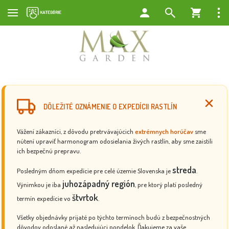
DÔLEŽITÉ OZNÁMENIE O EXPEDÍCII RASTLÍN
Vážení zákazníci, z dôvodu pretrvávajúcich
extrémnych horúčav
sme
nútení upraviť harmonogram odosielania živých rastlín, aby sme zaistili
ich bezpečnú prepravu.
streda
Posledným dňom expedície pre celé územie Slovenska je
.
juhozápadný región
Výnimkou je iba
, pre ktorý platí posledný
štvrtok
termín expedície vo
.
Všetky objednávky prijaté po týchto termínoch budú z bezpečnostných
dôvodov odoslané až nasledujúci pondelok. Ďakujeme za vaše