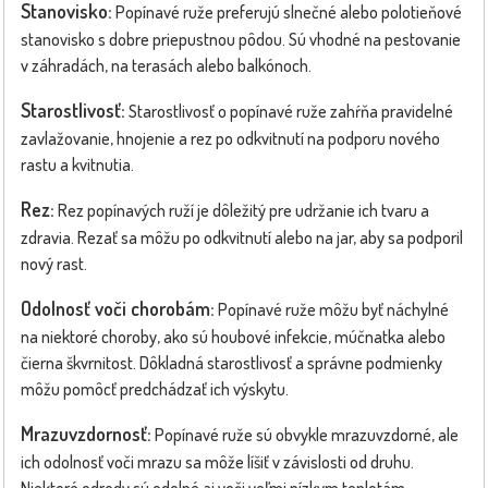
Stanovisko:
Popínavé ruže preferujú slnečné alebo polotieňové
stanovisko s dobre priepustnou pôdou. Sú vhodné na pestovanie
v záhradách, na terasách alebo balkónoch.
Starostlivosť:
Starostlivosť o popínavé ruže zahŕňa pravidelné
zavlažovanie, hnojenie a rez po odkvitnutí na podporu nového
rastu a kvitnutia.
Rez:
Rez popínavých ruží je dôležitý pre udržanie ich tvaru a
zdravia. Rezať sa môžu po odkvitnutí alebo na jar, aby sa podporil
nový rast.
Odolnosť voči chorobám:
Popínavé ruže môžu byť náchylné
na niektoré choroby, ako sú houbové infekcie, múčnatka alebo
čierna škvrnitost. Dôkladná starostlivosť a správne podmienky
môžu pomôcť predchádzať ich výskytu.
Mrazuvzdornosť:
Popínavé ruže sú obvykle mrazuvzdorné, ale
ich odolnosť voči mrazu sa môže líšiť v závislosti od druhu.
Niektoré odrody sú odolné aj voči veľmi nízkym teplotám.