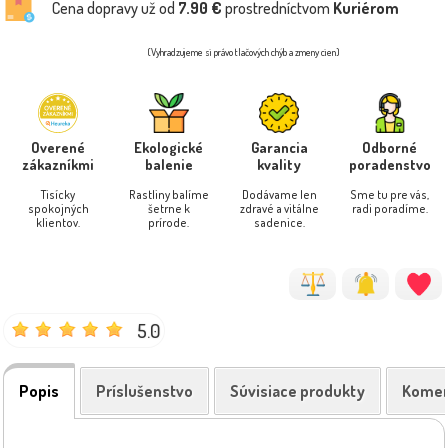
Cena dopravy už od
7.90 €
prostredníctvom
Kuriérom
(Vyhradzujeme si právo tlačových chýb a zmeny cien)
Overené
Ekologické
Garancia
Odborné
zákazníkmi
balenie
kvality
poradenstvo
Tisícky
Rastliny balíme
Dodávame len
Sme tu pre vás,
spokojných
šetrne k
zdravé a vitálne
radi poradíme.
klientov.
prírode.
sadenice.
5.0
Popis
Príslušenstvo
Súvisiace produkty
Komen