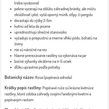
treba vyväzovať
pekne vyzerajú na oblúku záhradnej bránky, ale môžu
skrášľovať i plot, vyšší oporný múrik, stĺpy, či pergolu
dorastajú do výšky 2-5m
kvitnú od leta do jesene
uprednostňujú slnečné stanovisko
vyžadujú si priepustnú a mierne vlhkú pôdu, bohatú na
živiny
nie sú náročné na rez
hlavné prerezávanie rastliny sa vykonáva na jar
bočné výhonky skrátime na 4-5 očiek
dĺžku upravíme podľa potreby
Botanický názov:
Rosa (popínavá odroda)
Krátky popis rastliny:
Popínavé ruže sú krásne kvitnúce
rastliny, ktoré zdobia záhrady svojimi farebnými kvetmi a
popínavým rastom.