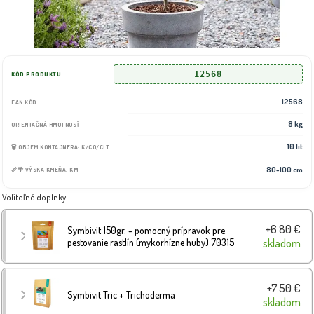
12568
KÓD PRODUKTU
12568
EAN KÓD
8 kg
ORIENTAČNÁ HMOTNOSŤ
10 lit
🗑️ OBJEM KONTAJNERA: K/CO/CLT
80-100 cm
📏🌴 VÝSKA KMEŇA: KM
Voliteľné doplnky
+6.80 €
Symbivit 150gr. - pomocný prípravok pre
pestovanie rastlín (mykorhízne huby) 70315
skladom
+7.50 €
Symbivit Tric + Trichoderma
skladom