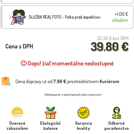
+1.00 €
SLUŽBA REAL FOTO - Fotka pred expedíciou
skladom
32.36 €
bez DPH
39.80 €
Cena s DPH
🙁 Oops! žiaľ momentálne nedostupné
Cena dopravy už od
7.90 €
prostredníctvom
Kuriérom
(Vyhradzujeme si právo tlačových chýb a zmeny cien)
Overené
Ekologické
Garancia
Odborné
zákazníkmi
balenie
kvality
poradenstvo