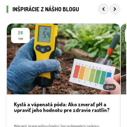
INŠPIRÁCIE Z NÁŠHO BLOGU
28
FEB
500
Kyslá a vápenatá pôda: Ako zmerať pH a
upraviť jeho hodnotu pre zdravie rastlín?
Máte pocit, že vaše rastliny chradnú, hoci im doprajete tú najlepšiu