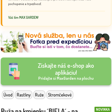
pochopenie a trpezlivosť.
Váš tím MAX GARDEN!
Získajte náš e-shop ako
aplikáciu!
Pridajte si MaxGarden na plochu
Úvod
Rastliny
Ruže
Stromčekové
Ruža na kmienku ´BIELA´ - na
NOVINKA