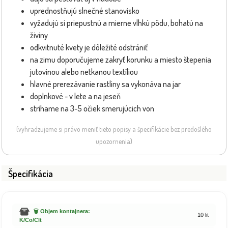
uprednostňujú slnečné stanovisko
vyžadujú si priepustnú a mierne vlhkú pôdu, bohatú na
živiny
odkvitnuté kvety je dôležité odstrániť
na zimu doporučujeme zakryť korunku a miesto štepenia
jutovinou alebo netkanou textíliou
hlavné prerezávanie rastliny sa vykonáva na jar
doplnkové - v lete a na jeseň
stríhame na 3-5 očiek smerujúcich von
(vyhradzujeme si právo meniť tieto popisy a špecifikácie bez predošlého
upozornenia)
Špecifikácia
🗑️ Objem kontajnera:
10 lit
K/Co/Clt