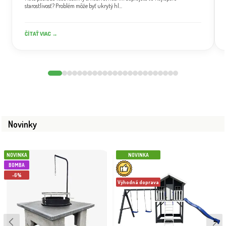
starostlivosť? Problém môže byť ukrytý hl...
ČÍTAŤ VIAC →
Novinky
NOVINKA
NOVINKA
BOMBA
-6%
Výhodná doprava