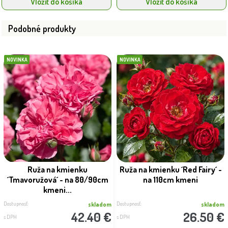
Vložiť do košíka
Vložiť do košíka
Podobné produkty
NOVINKA
NOVINKA
Ruža na kmienku
Ruža na kmienku ´Red Fairy´ -
´Tmavoružová´ - na 80/90cm
na 110cm kmeni
kmeni...
Dostupnosť:
Dostupnosť:
skladom
skladom
42.40 €
26.50 €
s DPH
s DPH