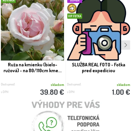
NOVINKA
BOMBA
VIP FOTKA
Ruža na kmienku (bielo-
SLUŽBA REAL FOTO - Fotka
ružová) - na 80/110cm kme...
pred expedíciou
Dostupnosť:
Dostupnosť:
skladom
skladom
39.80 €
1.00 €
s DPH
s DPH