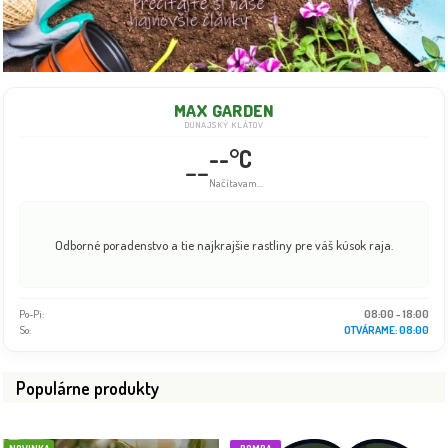
MAX GARDEN
DUNAJSKÝ KLÁTOV
--°C
--
Načítavam...
Odborné poradenstvo a tie najkrajšie rastliny pre váš kúsok raja.
Po-Pi:
08:00 - 18:00
So:
08:00 - 16:00
Populárne produkty