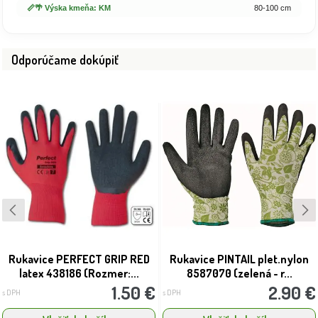
📏🌴 Výska kmeňa: KM
80-100 cm
Odporúčame dokúpiť
Rukavice PERFECT GRIP RED
Rukavice PINTAIL plet.nylon
latex 438186 (Rozmer:...
8587070 (zelená - r...
1.50 €
2.90 €
s DPH
s DPH