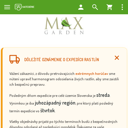
DÔLEŽITÉ OZNÁMENIE O EXPEDÍCII RASTLÍN
Vážení zákazníci, z dôvodu pretrvávajúcich
extrémnych horúčav
sme
nútení upraviť harmonogram odosielania živých rastlín, aby sme zaistili
ich bezpečnú prepravu.
streda
Posledným dňom expedície pre celé územie Slovenska je
.
juhozápadný región
Výnimkou je iba
, pre ktorý platí posledný
štvrtok
termín expedície vo
.
Všetky objednávky prijaté po týchto termínoch budú z bezpečnostných
dôvodov odoslané až nasledujúci pondelok. Ďakujeme za vaše