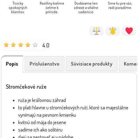
Tisícky
Rastliny balíme
Dodávame len
Sme tu pre vás,
spokojných
šetrne k
zdravé a vitálne
radi poradíme.
klientov.
prírode.
sadenice.
4.0
Popis
Príslušenstvo
Súvisiace produkty
Komen
Stromčekové ruže
ruža je kráľovnou záhrad
to platí hlavne u stromčekových ruží, ktoré sa majestátne
vynímajú na pevnom kmienku
kvitnú od mája do jesene
sadíme ich ako solitéru
dajú sa pestovať aj v nádobe