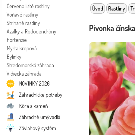
Červeno listé rastliny
Úvod
Rastliny
Tr
Voňavé rastliny
Strihané rastliny
Pivonka čínska
Azalky a Rododendróny
Hortenzie
Myrta krepová
Bylinky
Stredomorská záhrada
Vidiecká záhrada
NOVINKY 2026
Záhradnícke potreby
Kôra a kameň
Záhradné umývadlá
Závlahový systém