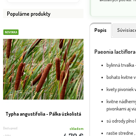
Populárne produkty
Popis
Súvisiac
NOVINKA
BOMBA
VIP FOTKA
Paeonia lactiflor
bylinná trvalka
bohato kvitne v
kvety pivoniek
kvitne nádherný
pivonkami aj v
Typha angustifolia - Pálka úzkolistá
SLUŽBA REAL FOTO -
expedíci
sú odrody plno
Dostupnosť:
Dostupnosť:
skladom
rastie stredne 
4.70 €
s DPH
s DPH