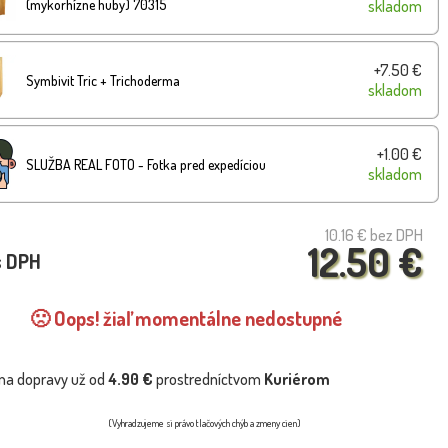
(mykorhízne huby) 70315
skladom
+7.50 €
Symbivit Tric + Trichoderma
skladom
+1.00 €
SLUŽBA REAL FOTO - Fotka pred expedíciou
skladom
10.16 €
bez DPH
12.50 €
s DPH
🙁 Oops! žiaľ momentálne nedostupné
na dopravy už od
4.90 €
prostredníctvom
Kuriérom
(Vyhradzujeme si právo tlačových chýb a zmeny cien)