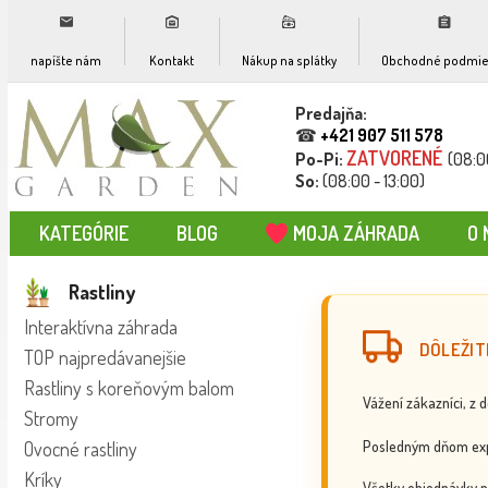
napíšte nám
Kontakt
Nákup na splátky
Obchodné podmie
Predajňa:
☎
+421 907 511 578
ZATVORENÉ
Po-Pi:
(08:0
So:
(08:00 - 13:00)
KATEGÓRIE
BLOG
MOJA ZÁHRADA
O 
Rastliny
Interaktívna záhrada
DÔLEŽIT
TOP najpredávanejšie
Rastliny s koreňovým balom
Vážení zákazníci, z 
Stromy
Posledným dňom exp
Ovocné rastliny
Kríky
Všetky objednávky p