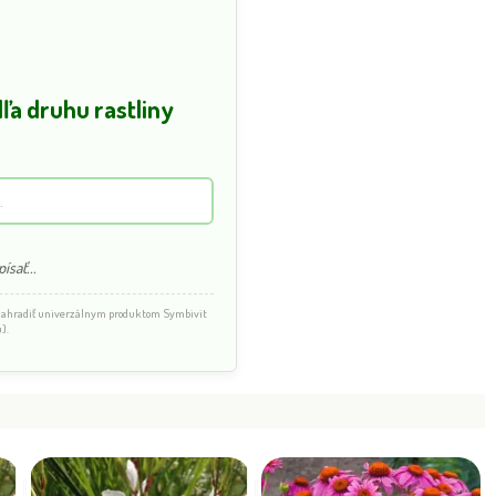
a druhu rastliny
ísať...
 nahradiť univerzálnym produktom Symbivit
).