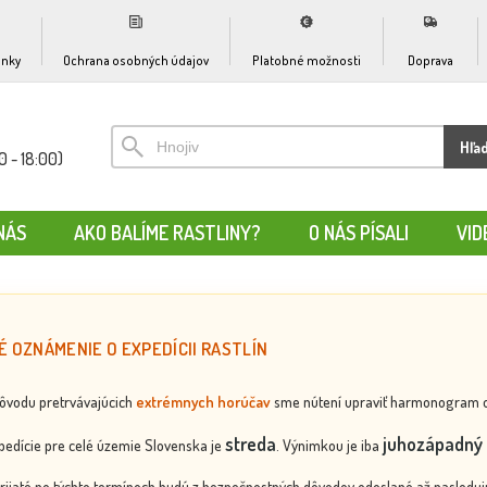
nky
Ochrana osobných údajov
Platobné možnosti
Doprava
Hľa
0 - 18:00)
NÁS
AKO BALÍME RASTLINY?
O NÁS PÍSALI
VID
É OZNÁMENIE O EXPEDÍCII RASTLÍN
dôvodu pretrvávajúcich
extrémnych horúčav
sme nútení upraviť harmonogram odos
streda
juhozápadný 
edície pre celé územie Slovenska je
. Výnimkou je iba
rijaté po týchto termínoch budú z bezpečnostných dôvodov odoslané až nasledujú