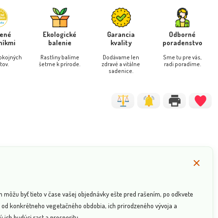
rené
Ekologické
Garancia
Odborné
níkmi
balenie
kvality
poradenstvo
pokojných
Rastliny balíme
Dodávame len
Sme tu pre vás,
tov.
šetrne k prírode.
zdravé a vitálne
radi poradíme.
sadenice.
n môžu byť tieto v čase vašej objednávky ešte pred rašením, po odkvete
sí od konkrétneho vegetačného obdobia, ich prirodzeného vývoja a
 ich budúci rast a prosperitu.