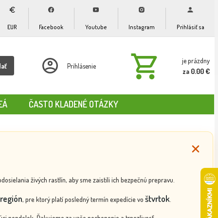
EUR
Facebook
Youtube
Instagram
Prihlásiť sa
je prázdny
dať
Prihlásenie
za 0.00 €
EÁ
ČASTO KLADENÉ OTÁZKY
ielania živých rastlín, aby sme zaistili ich bezpečnú prepravu.
región
štvrtok
, pre ktorý platí posledný termín expedície vo
.
ci pondelok. Ďakujeme za vaše pochopenie a trpezlivosť.