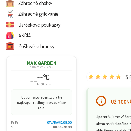
Záhradné chatky
Záhradné grilovanie
Darčekové poukážky
AKCIA
Poštové schránky
MAX GARDEN
DUNAJSKÝ KLÁTOV
--°C
5.
--
Načítavam...
Odborné poradenstvo a tie
UŽITOČNÁ
najkrajšie rastliny pre váš kúsok
raja.
Upozorňujeme vážených
Po-Pi:
OTVÁRAME: 08:00
alebo profesionálne z
So:
08:00 - 16:00
aktuálnych potrieb. Ti