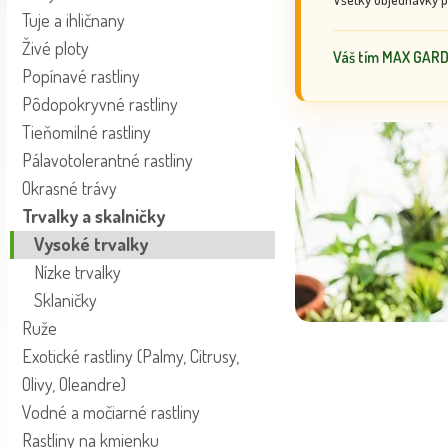
Tuje a ihličnany
Živé ploty
Váš tím MAX GAR
Popínavé rastliny
Pôdopokryvné rastliny
Tieňomilné rastliny
Pálavotolerantné rastliny
Okrasné trávy
Trvalky a skalničky
Vysoké trvalky
Nízke trvalky
Sklaničky
Ruže
Exotické rastliny (Palmy, Citrusy,
Olivy, Oleandre)
Vodné a močiarné rastliny
Rastliny na kmienku