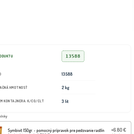
13588
RODUKTU
13588
D
2 kg
TAČNÁ HMOTNOSŤ
3 lit
JEM KONTAJNERA: K/CO/CLT
plnky
+6.80 €
Symbivit 150gr. - pomocný prípravok pre pestovanie rastlín