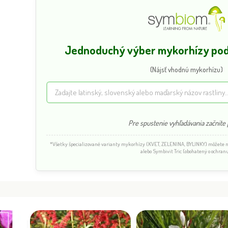
Jednoduchý výber mykorhízy podľ
(Nájsť vhodnú mykorhízu)
Pre spustenie vyhľadávania začnite p
*Všetky špecializované varianty mykorhízy (KVET, ZELENINA, BYLINKY) môžete
alebo Symbivit Tric (obohatený o ochranu