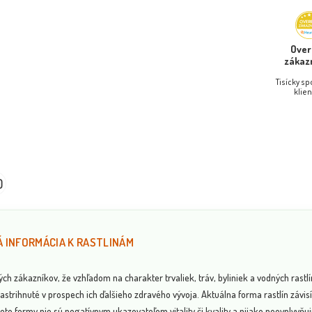
Ove
zákaz
Tisícky s
klien
0
 INFORMÁCIA K RASTLINÁM
 zákazníkov, že vzhľadom na charakter trvaliek, tráv, byliniek a vodných rastlí
astrihnuté v prospech ich ďalšieho zdravého vývoja. Aktuálna forma rastlín závi
eto formy nie sú negatívnym ukazovateľom vitality či kvality a nijako neovplyvňujú