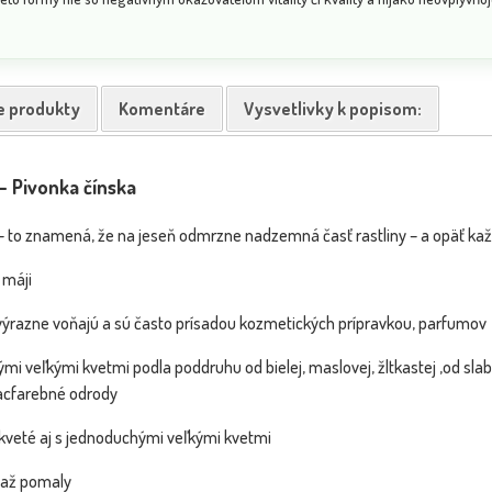
e produkty
Komentáre
Vysvetlivky k popisom:
Typha minima - Pálka najmenšia
Echinac
NOVINKA
NOVINKA
a– Pivonka čínska
 – to znamená, že na jeseň odmrzne nadzemná časť rastliny – a opäť každ
 máji
 výrazne voňajú a sú často prísadou kozmetických prípravkou, parfumov
mi veľkými kvetmi podla poddruhu od bielej, maslovej, žltkastej ,od sl
iacfarebné odrody
 Fotka pred
ou
 kveté aj s jednoduchými veľkými kvetmi
Dostupnosť:
Dostupnosť:
skladom
skladom
, až pomaly
6.30 €
1.00 €
s DPH
s DPH