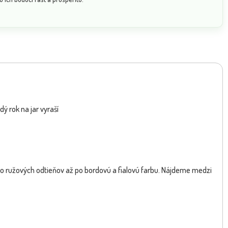
ea purpurea 'Lakota Orange'
Echinacea purpurea 'Lakota Re
NOVINKA
ý rok na jar vyraší
abo ružových odtieňov až po bordovú a fialovú farbu. Nájdeme medzi
Dostupnosť:
skladom
sk
10.20 €
10.2
s DPH