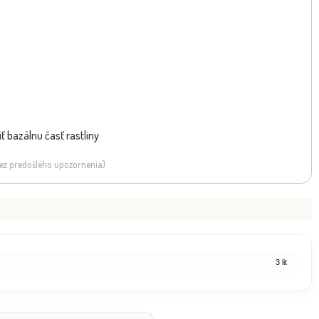
ť bazálnu časť rastliny
 bez predošlého upozornenia)
3 lit