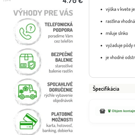
výška v kvete j
rastlina vhodná
miluje slnko
vyžaduje pôdy 
je vhodné odstrá
Špecifikácia
🗑️ Objem kontajn