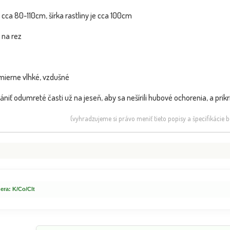
e cca 80-110cm, šírka rastliny je cca 100cm
 na rez
mierne vlhké, vzdušné
niť odumreté časti už na jeseň, aby sa nešírili hubové ochorenia, a prikri
(vyhradzujeme si právo meniť tieto popisy a špecifikácie
era: K/Co/Clt