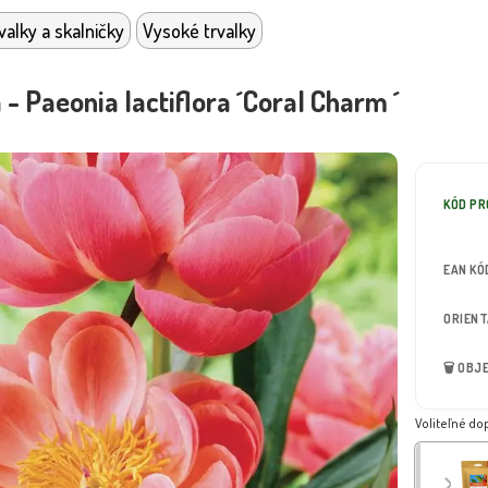
valky a skalničky
Vysoké trvalky
 - Paeonia lactiflora ´Coral Charm ´
KÓD P
EAN KÓ
ORIEN
🗑️ OB
Voliteľné do