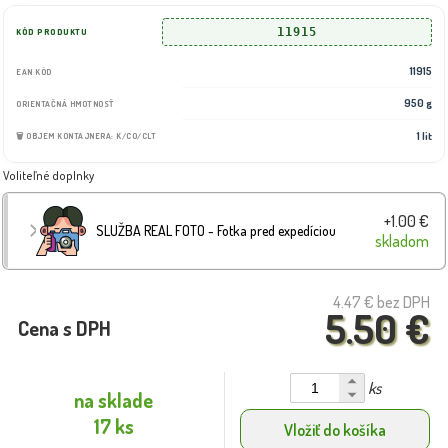
11915
KÓD PRODUKTU
11915
EAN KÓD
950 g
ORIENTAČNÁ HMOTNOSŤ
1 lit
🗑️ OBJEM KONTAJNERA: K/CO/CLT
Voliteľné doplnky
+1.00 €
SLUŽBA REAL FOTO - Fotka pred expedíciou
skladom
4.47 €
bez DPH
5.50 €
Cena s DPH
ks
na sklade
17 ks
Vložiť do košíka