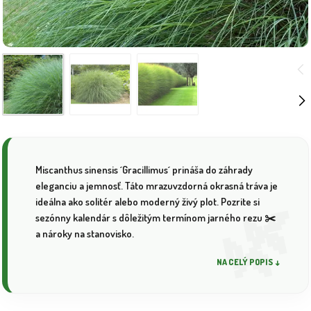
Miscanthus sinensis ´Gracillimus´ prináša do záhrady
eleganciu a jemnosť. Táto mrazuvzdorná okrasná tráva je
ideálna ako solitér alebo moderný živý plot. Pozrite si
sezónny kalendár s dôležitým termínom jarného rezu ✂️
a nároky na stanovisko.
NA CELÝ POPIS ↓