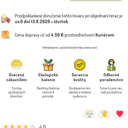
Predpokladané doručenie tohto tovaru pri objednaní teraz je
za 6 dní
13.8.2026
v
štvrtok
Cena dopravy už od
4.50 €
prostredníctvom
Kuriérom
(Vyhradzujeme si právo tlačových chýb a zmeny cien)
Overené
Ekologické
Garancia
Odborné
zákazníkmi
balenie
kvality
poradenstvo
Tisícky
Rastliny balíme
Dodávame len
Sme tu pre vás,
spokojných
šetrne k
zdravé a vitálne
radi poradíme.
klientov.
prírode.
sadenice.
4.0