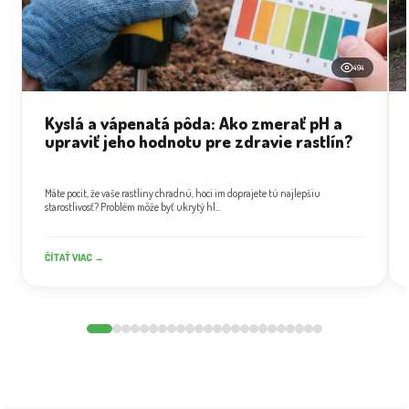
494
Kyslá a vápenatá pôda: Ako zmerať pH a
upraviť jeho hodnotu pre zdravie rastlín?
Máte pocit, že vaše rastliny chradnú, hoci im doprajete tú najlepšiu
starostlivosť? Problém môže byť ukrytý hl...
ČÍTAŤ VIAC →