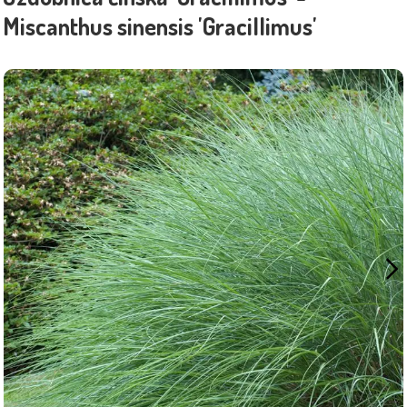
Miscanthus sinensis 'Gracillimus'