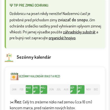
💡 TIP PRE ZIMNÚ OCHRANU:
Ozdobnicu na jeseň nikdy nerežte! Nadzemnú časť je
zviazať do snopu
potrebné pred príchodom zimy
, čím
ochránite srdiečko rastliny pred vyhnívaním vplyvom zimnej
vlhkosti. Pri jarnej výsadbe použite
záhradnícky substrát
a
pre bujný rast zapracujte
organické hnojivo
.
Sezónny kalendár
SEZÓNNY KALENDÁR (RAST A REZ)
MAR
APR
MÁJ
SEP
OKT
JAN
FEB
JÚN
JÚL
AUG
NOV
DEC
✂️
🌿
🌿
🌾
🌾
Rez:
✂️
Celý trs zrežeme nízko nad zemou (cca 10 cm)
koncom marca, pred rašením nových listov.