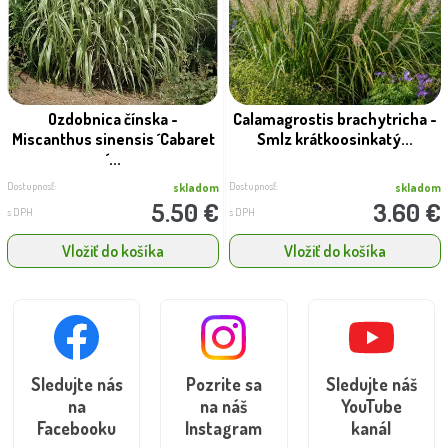
Ozdobnica čínska -
Calamagrostis brachytricha -
Miscanthus sinensis ´Cabaret
Smlz krátkoosinkatý...
´...
Dostupnosť:
Dostupnosť:
skladom
skladom
5.50 €
3.60 €
s DPH
s DPH
Vložiť do košíka
Vložiť do košíka
Sledujte nás
Pozrite sa
Sledujte náš
na
na náš
YouTube
Facebooku
Instagram
kanál