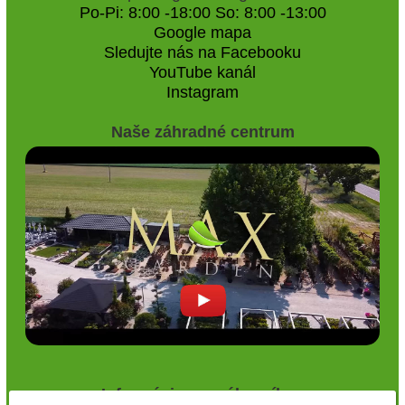
Po-Pi: 8:00 -18:00 So: 8:00 -13:00
Google mapa
Sledujte nás na Facebooku
YouTube kanál
Instagram
Naše záhradné centrum
Informácie pre zákazníkov