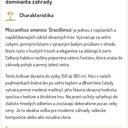
dominanta záhrady
Charakteristika
Miscanthus sinensis ´Gracillimus´
je jednou z najstarších a
najobľúbenejších odrôd okrasných tráv. Vyznačuje sa veľmi
úzkymi, jemnými listami s výrazným bielym prúžkom v strede,
ktoré rastú v hustých trsoch a elegantne sa skláňajú k zemi.
Celkový habitus rastliny pripomína zelenú fontánu, ktorá vnáša do
záhrady pohyb a jemný šelest vetra.
Tento kultivar dorastá do výšky 150 až 180 cm. Hoci v našich
podmienkach kvitne len po veľmi teplom a dlhom lete (vtedy
vytvára jemné medené metliny), jeho hlavná okrasná hodnota
spočíva v textúre a štruktúre trsu. Na jeseň sa listy vyfarbujú do
zlatisto-hnedých odtieňov a zostávajú dekoratívne počas celej
zimy. Je to ideálna voľba pre moderné záhrady, vidiecke
kompozície alebo ako vizuálna clona.