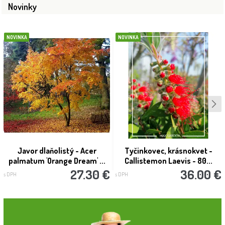
Novinky
NOVINKA
NOVINKA
Javor dlaňolistý - Acer
Tyčinkovec, krásnokvet -
palmatum 'Orange Dream' ...
Callistemon Laevis - 80...
27.30 €
36.00 €
s DPH
s DPH