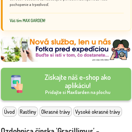
pochopenie a trpezlivosť.
Váš tím MAX GARDEN!
Získajte náš e-shop ako
aplikáciu!
Pridajte si MaxGarden na plochu
Úvod
Rastliny
Okrasné trávy
Vysoké okrasné trávy
Ozdobnica čínska 'Gracillimus' -