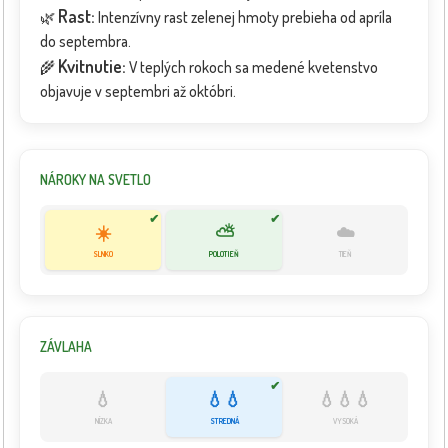
Rast:
🌿
Intenzívny rast zelenej hmoty prebieha od apríla
do septembra.
Kvitnutie:
🌾
V teplých rokoch sa medené kvetenstvo
objavuje v septembri až októbri.
NÁROKY NA SVETLO
✔
✔
☀️
⛅
☁️
SLNKO
POLOTIEŇ
TIEŇ
ZÁVLAHA
✔
💧
💧💧
💧💧💧
NÍZKA
STREDNÁ
VYSOKÁ