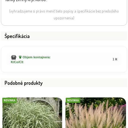
(vyhradzujeme si právo meniť tieto popisy a špecifikácie bez predošlého
upozornenia)
Špecifikácia
🗑️ Objem kontajnera:
1 lit
K/Co/Clt
Podobné produkty
NOVINKA
NOVINKA