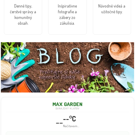
Denné tipy,
Inšpiratívne
Návodné videá a
čerstvé správy a
fotografie a
užitočné tipy.
komunitný
zábery zo
obsah.
zákulisia.
MAX GARDEN
DUNAJSKÝ KLÁTOV
--°C
--
Info dočasne nedostupné