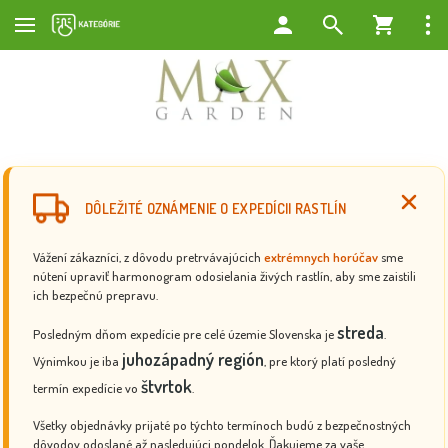
DÔLEŽITÉ OZNÁMENIE O EXPEDÍCII RASTLÍN
Vážení zákazníci, z dôvodu pretrvávajúcich
extrémnych horúčav
sme
nútení upraviť harmonogram odosielania živých rastlín, aby sme zaistili
ich bezpečnú prepravu.
streda
Posledným dňom expedície pre celé územie Slovenska je
.
juhozápadný región
Výnimkou je iba
, pre ktorý platí posledný
štvrtok
termín expedície vo
.
Všetky objednávky prijaté po týchto termínoch budú z bezpečnostných
dôvodov odoslané až nasledujúci pondelok. Ďakujeme za vaše