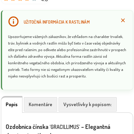
UŽITOČNÁ INFORMÁCIA K RASTLINÁM
Upozorňujeme vážených zákazníkov, že vzhľadom na charakter trvaliek,
tráv, byliniek a vodných rastlín môžu byť tieto v čase vašej objednávky
ešte pred rašením, po odkvete alebo profesionálne zastrihnuté v prospech
ich ďalšieho zdravého vývoja. Aktuálna forma rastlín závisí od
konkrétneho vegetačného obdobia, ich prirodzeného vývoja a aktuálnych
potrieb. Tieto formy nie sú negatívnym ukazovateľom vitality či kvality a
nijako neovplyvňujú ich budúci rast a prosperitu.
Popis
Komentáre
Vysvetlivky k popisom:
Ozdobnica čínska
– Elegantná
´GRACILLIMUS´