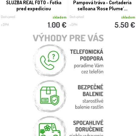
SLUŽBA REAL FOTO - Fotka
Pampová tráva - Cortaderia
pred expedíciou
selloana ´Rose Plume´...
Dostupnosť:
Dostupnosť:
skladom
skladom
1.00 €
5.50 €
s DPH
s DPH