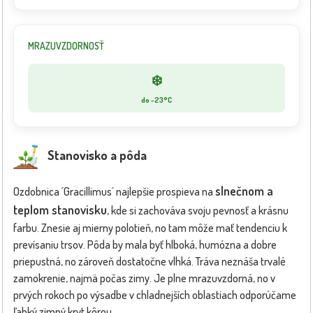
MRAZUVZDORNOSŤ
❄️
do -23°C
Stanovisko a pôda
slnečnom a
Ozdobnica ´Gracillimus´ najlepšie prospieva na
teplom stanovisku
, kde si zachováva svoju pevnosť a krásnu
farbu. Znesie aj mierny polotieň, no tam môže mať tendenciu k
prevísaniu trsov. Pôda by mala byť hlboká, humózna a dobre
priepustná, no zároveň dostatočne vlhká. Tráva neznáša trvalé
zamokrenie, najmä počas zimy. Je plne mrazuvzdorná, no v
prvých rokoch po výsadbe v chladnejších oblastiach odporúčame
ľahký zimný kryt kôrou.