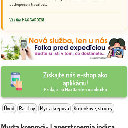
pochopenie a trpezlivosť.
Váš tím MAX GARDEN!
Získajte náš e-shop ako
aplikáciu!
Pridajte si MaxGarden na plochu
Úvod
Rastliny
Myrta krepová
Kmienkové, stromy
Myrta krepová- Lagerstroemia indica