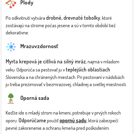
Plody
drobné, drevnaté tobolky
Po odkvitnutí vytvára
, ktoré
zostávajú na strome počas jesene a sú v tomto období tiež
dekoratívne.
Mrazuvzdornosť
Myrta krepová je citlivá na silný mráz
, najmä v mladom
teplejších oblastiach
veku. Odporúča sa pestovať ju v
Slovenska a na chránených miestach. Pri pestovaní v nádobách
ju treba prezimovať v bezmrazovej, chladnej a svetlej miestnosti.
Oporná sada
Keďže ide o mladý strom na kmeni, potrebuje v prvých rokoch
Odporúčame
opornú sadu
oporu.
použiť
, ktorá zabezpečí
pevné zakorenenie a ochranu kmeňa pred poškodením.