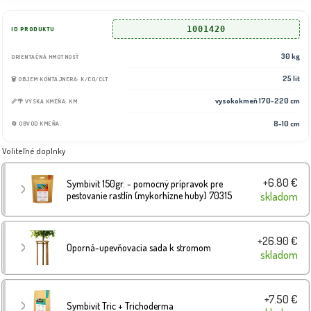
1001420
ID PRODUKTU
30 kg
ORIENTAČNÁ HMOTNOSŤ
25 lit
🗑️ OBJEM KONTAJNERA: K/CO/CLT
vysokokmeň 170-220 cm
📏🌴 VÝSKA KMEŇA: KM
8-10 cm
🔄 OBVOD KMEŇA:
Voliteľné doplnky
+6.80 €
Symbivit 150gr. - pomocný prípravok pre
pestovanie rastlín (mykorhízne huby) 70315
skladom
+26.90 €
Oporná-upevňovacia sada k stromom
skladom
+7.50 €
Symbivit Tric + Trichoderma