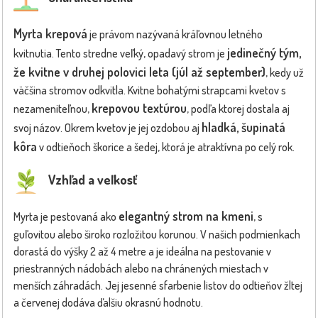
Myrta krepová
je právom nazývaná kráľovnou letného
jedinečný tým,
kvitnutia. Tento stredne veľký, opadavý strom je
že kvitne v druhej polovici leta (júl až september)
, kedy už
väčšina stromov odkvitla. Kvitne bohatými strapcami kvetov s
krepovou textúrou
nezameniteľnou,
, podľa ktorej dostala aj
hladká, šupinatá
svoj názov. Okrem kvetov je jej ozdobou aj
kôra
v odtieňoch škorice a šedej, ktorá je atraktívna po celý rok.
Vzhľad a veľkosť
elegantný strom na kmeni
Myrta je pestovaná ako
, s
guľovitou alebo široko rozložitou korunou. V našich podmienkach
dorastá do výšky 2 až 4 metre a je ideálna na pestovanie v
priestranných nádobách alebo na chránených miestach v
menších záhradách. Jej jesenné sfarbenie listov do odtieňov žltej
a červenej dodáva ďalšiu okrasnú hodnotu.