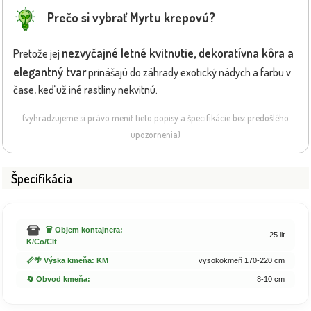
Prečo si vybrať Myrtu krepovú?
nezvyčajné letné kvitnutie, dekoratívna kôra a
Pretože jej
elegantný tvar
prinášajú do záhrady exotický nádych a farbu v
čase, keď už iné rastliny nekvitnú.
(vyhradzujeme si právo meniť tieto popisy a špecifikácie bez predošlého
upozornenia)
Špecifikácia
🗑️ Objem kontajnera:
25 lit
K/Co/Clt
📏🌴 Výska kmeňa: KM
vysokokmeň 170-220 cm
🔄 Obvod kmeňa:
8-10 cm