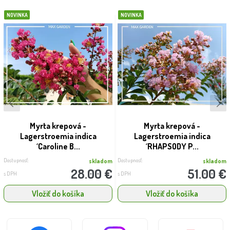
NOVINKA
NOVINKA
Myrta krepová -
Myrta krepová -
Lagerstroemia indica
Lagerstroemia indica
´Caroline B...
´RHAPSODY P...
Dostupnosť:
Dostupnosť:
skladom
skladom
28.00 €
51.00 €
s DPH
s DPH
Vložiť do košíka
Vložiť do košíka