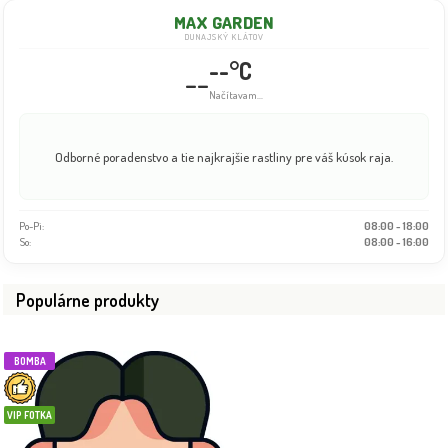
MAX GARDEN
DUNAJSKÝ KLÁTOV
--°C
--
Načítavam...
Odborné poradenstvo a tie najkrajšie rastliny pre váš kúsok raja.
Po-Pi:
08:00 - 18:00
So:
08:00 - 16:00
Populárne produkty
BOMBA
VIP FOTKA