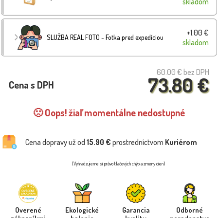
skladom
+1.00 €
SLUŽBA REAL FOTO - Fotka pred expedíciou
skladom
60.00 €
bez DPH
73.80 €
Cena s DPH
🙁 Oops! žiaľ momentálne nedostupné
Cena dopravy už od
15.90 €
prostredníctvom
Kuriérom
(Vyhradzujeme si právo tlačových chýb a zmeny cien)
Overené
Ekologické
Garancia
Odborné
zákazníkmi
balenie
kvality
poradenstvo