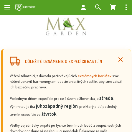
DÔLEŽITÉ OZNÁMENIE O EXPEDÍCII RASTLÍN
Vážení zákazníci, z dôvodu pretrvávajúcich
extrémnych horúčav
sme
nútení upraviť harmonogram odosielania živých rastlín, aby sme zaistili
ich bezpečnú prepravu.
streda
Posledným dňom expedície pre celé územie Slovenska je
.
juhozápadný región
Výnimkou je iba
, pre ktorý platí posledný
štvrtok
termín expedície vo
.
Všetky objednávky prijaté po týchto termínoch budú z bezpečnostných
dôvodov odoslané až nasledujúci pondelok. Ďakujeme za vaše