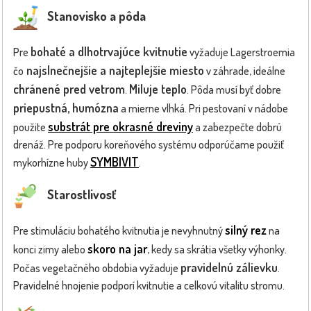
Stanovisko a pôda
bohaté a dlhotrvajúce kvitnutie
Pre
vyžaduje Lagerstroemia
najslnečnejšie a najteplejšie miesto
čo
v záhrade, ideálne
chránené pred vetrom
Miluje teplo
.
. Pôda musí byť dobre
priepustná, humózna
a mierne vlhká. Pri pestovaní v nádobe
substrát pre okrasné dreviny
použite
a zabezpečte dobrú
drenáž. Pre podporu koreňového systému odporúčame použiť
SYMBIVIT
mykorhízne huby
.
Starostlivosť
silný rez
Pre stimuláciu bohatého kvitnutia je nevyhnutný
na
skoro na jar
konci zimy alebo
, kedy sa skrátia všetky výhonky.
pravidelnú zálievku
Počas vegetačného obdobia vyžaduje
.
Pravidelné hnojenie podporí kvitnutie a celkovú vitalitu stromu.