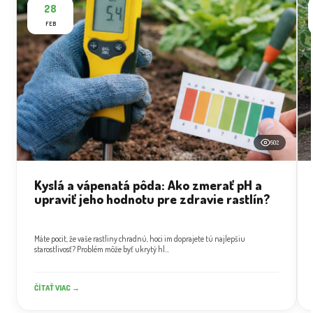
28
FEB
502
Kyslá a vápenatá pôda: Ako zmerať pH a
upraviť jeho hodnotu pre zdravie rastlín?
Máte pocit, že vaše rastliny chradnú, hoci im doprajete tú najlepšiu
starostlivosť? Problém môže byť ukrytý hl...
ČÍTAŤ VIAC →