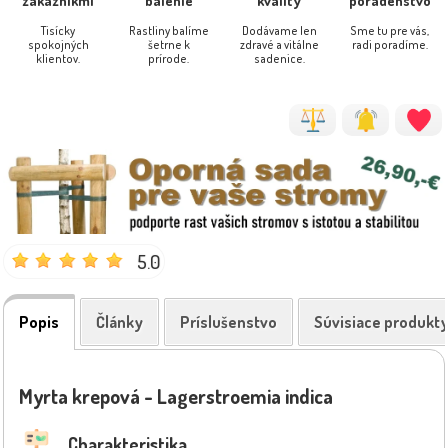
Tisícky
Rastliny balíme
Dodávame len
Sme tu pre vás,
spokojných
šetrne k
zdravé a vitálne
radi poradíme.
klientov.
prírode.
sadenice.
5.0
Popis
Články
Príslušenstvo
Súvisiace produkt
Myrta krepová - Lagerstroemia indica
Charakteristika