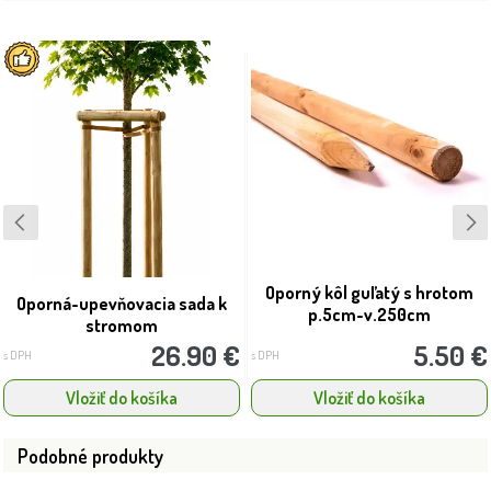
Oporný kôl guľatý s hrotom
Oporná-upevňovacia sada k
p.5cm-v.250cm
stromom
26.90 €
5.50 €
s DPH
s DPH
Vložiť do košíka
Vložiť do košíka
Podobné produkty