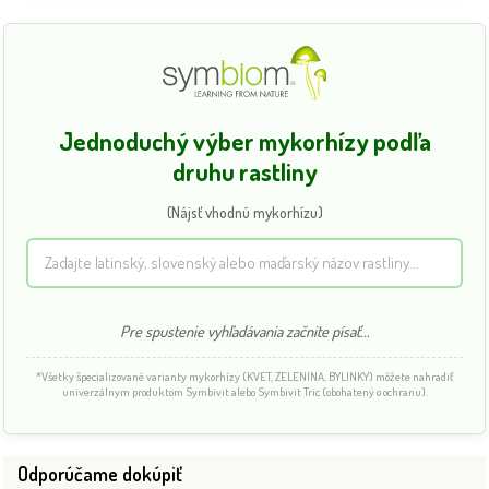
Jednoduchý výber mykorhízy podľa
druhu rastliny
(Nájsť vhodnú mykorhízu)
Pre spustenie vyhľadávania začnite písať...
*Všetky špecializované varianty mykorhízy (KVET, ZELENINA, BYLINKY) môžete nahradiť
univerzálnym produktom Symbivit alebo Symbivit Tric (obohatený o ochranu).
Odporúčame dokúpiť