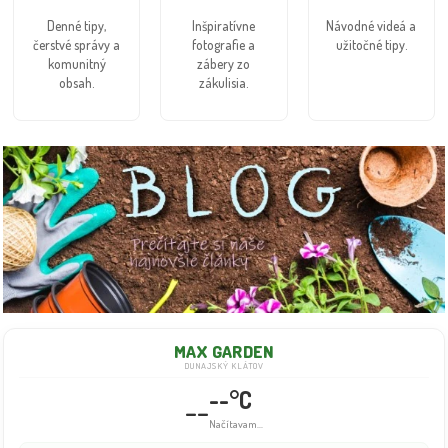
Denné tipy,
Inšpiratívne
Návodné videá a
čerstvé správy a
fotografie a
užitočné tipy.
komunitný
zábery zo
obsah.
zákulisia.
MAX GARDEN
DUNAJSKÝ KLÁTOV
--°C
--
Načítavam...