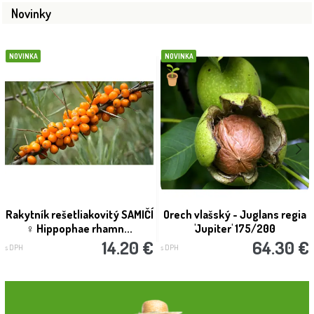
Novinky
NOVINKA
NOVINKA
Rakytník rešetliakovitý SAMIČÍ
Orech vlašský - Juglans regia
♀ Hippophae rhamn...
'Jupiter' 175/200
14.20 €
64.30 €
s DPH
s DPH