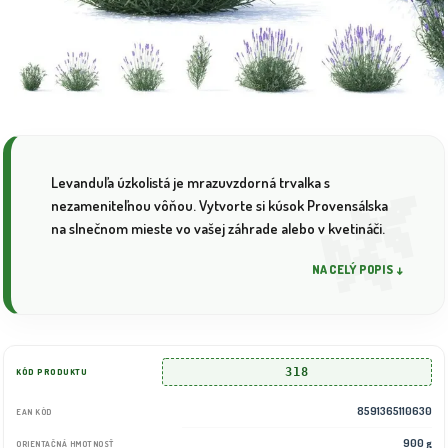
Levanduľa úzkolistá je mrazuvzdorná trvalka s
nezameniteľnou vôňou. Vytvorte si kúsok Provensálska
na slnečnom mieste vo vašej záhrade alebo v kvetináči.
NA CELÝ POPIS ↓
318
KÓD PRODUKTU
8591365110630
EAN KÓD
900 g
ORIENTAČNÁ HMOTNOSŤ