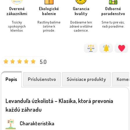
Overené
Ekologické
Garancia
Odborné
zákazníkmi
balenie
kvality
poradenstvo
Tisícky
Rastliny balíme
Dodávame len
Sme tu pre vás,
spokojných
šetrne k
zdravé a vitálne
radi poradíme.
klientov.
prírode.
sadenice.
5.0
Popis
Príslušenstvo
Súvisiace produkty
Komen
Levanduľa úzkolistá – Klasika, ktorá prevonia
každú záhradu
Charakteristika