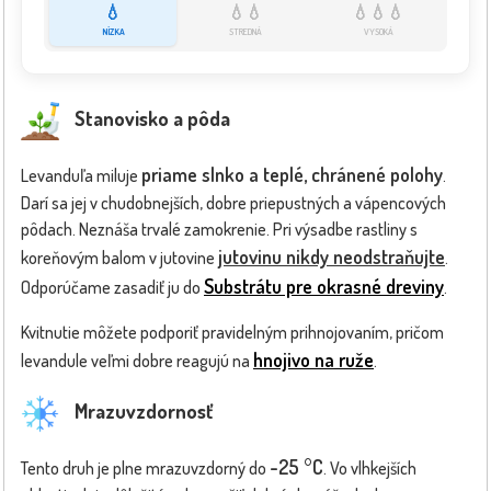
💧
💧💧
💧💧💧
NÍZKA
STREDNÁ
VYSOKÁ
Stanovisko a pôda
priame slnko a teplé, chránené polohy
Levanduľa miluje
.
Darí sa jej v chudobnejších, dobre priepustných a vápencových
pôdach. Neznáša trvalé zamokrenie. Pri výsadbe rastliny s
jutovinu nikdy neodstraňujte
koreňovým balom v jutovine
.
Substrátu pre okrasné dreviny
Odporúčame zasadiť ju do
.
Kvitnutie môžete podporiť pravidelným prihnojovaním, pričom
hnojivo na ruže
levandule veľmi dobre reagujú na
.
Mrazuvzdornosť
-25 °C
Tento druh je plne mrazuvzdorný do
. Vo vlhkejších