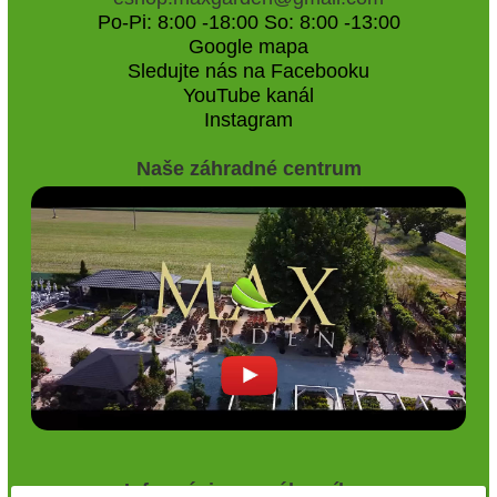
Po-Pi: 8:00 -18:00 So: 8:00 -13:00
Google mapa
Sledujte nás na Facebooku
YouTube kanál
Instagram
Naše záhradné centrum
Informácie pre zákazníkov