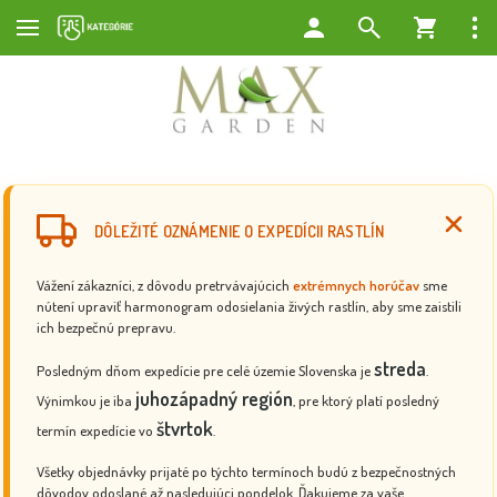
DÔLEŽITÉ OZNÁMENIE O EXPEDÍCII RASTLÍN
Vážení zákazníci, z dôvodu pretrvávajúcich
extrémnych horúčav
sme
nútení upraviť harmonogram odosielania živých rastlín, aby sme zaistili
ich bezpečnú prepravu.
streda
Posledným dňom expedície pre celé územie Slovenska je
.
juhozápadný región
Výnimkou je iba
, pre ktorý platí posledný
štvrtok
termín expedície vo
.
Všetky objednávky prijaté po týchto termínoch budú z bezpečnostných
dôvodov odoslané až nasledujúci pondelok. Ďakujeme za vaše