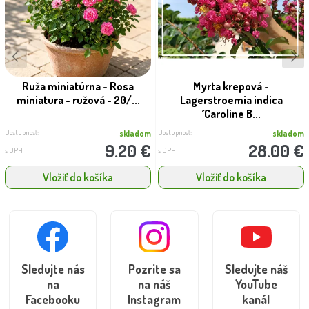
Ruža miniatúrna - Rosa
Myrta krepová -
miniatura - ružová - 20/...
Lagerstroemia indica
´Caroline B...
Dostupnosť:
Dostupnosť:
skladom
skladom
9.20 €
28.00 €
s DPH
s DPH
Vložiť do košíka
Vložiť do košíka
Sledujte nás
Pozrite sa
Sledujte náš
na
na náš
YouTube
Facebooku
Instagram
kanál