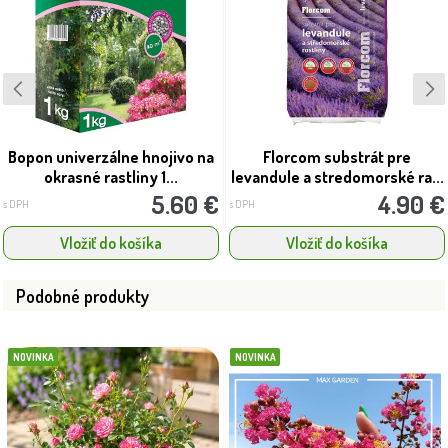
Bopon univerzálne hnojivo na
Florcom substrát pre
okrasné rastliny 1...
levandule a stredomorské ra...
5.60 €
4.90 €
s DPH
s DPH
Vložiť do košíka
Vložiť do košíka
Podobné produkty
NOVINKA
NOVINKA