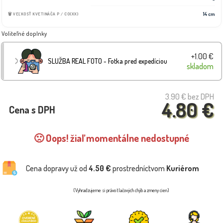
14 cm
🗑️ VEĽKOSŤ KVETINÁČA P / CO(XX)
Voliteľné doplnky
+1.00 €
SLUŽBA REAL FOTO - Fotka pred expedíciou
skladom
3.90 €
bez DPH
4.80 €
Cena s DPH
🙁 Oops! žiaľ momentálne nedostupné
Cena dopravy už od
4.50 €
prostredníctvom
Kuriérom
(Vyhradzujeme si právo tlačových chýb a zmeny cien)