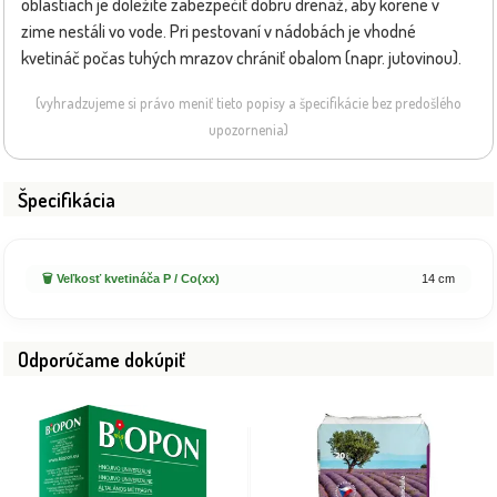
oblastiach je dôležité zabezpečiť dobrú drenáž, aby korene v
zime nestáli vo vode. Pri pestovaní v nádobách je vhodné
kvetináč počas tuhých mrazov chrániť obalom (napr. jutovinou).
(vyhradzujeme si právo meniť tieto popisy a špecifikácie bez predošlého
upozornenia)
Špecifikácia
🗑️ Veľkosť kvetináča P / Co(xx)
14 cm
Odporúčame dokúpiť