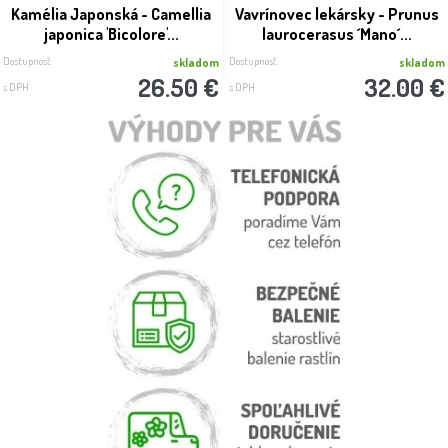
Kamélia Japonská - Camellia
Vavrínovec lekársky - Prunus
japonica 'Bicolore'...
laurocerasus ´Mano´...
Dostupnosť:
Dostupnosť:
skladom
skladom
26.50 €
32.00 €
s DPH
s DPH