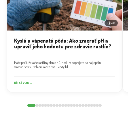
498
Kyslá a vápenatá pôda: Ako zmerať pH a
upraviť jeho hodnotu pre zdravie rastlín?
Máte pocit, že vaše rastliny chradnú, hoci im doprajete tú najlepšiu
starostlivosť? Problém môže byť ukrytý hl...
ČÍTAŤ VIAC →