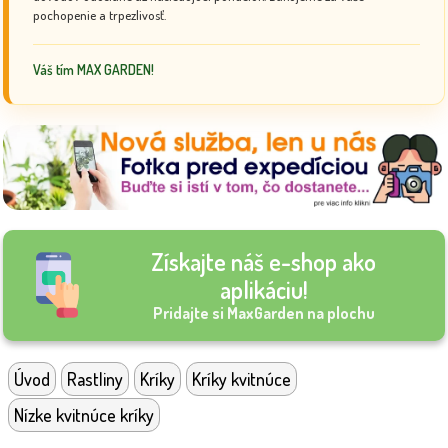
pochopenie a trpezlivosť.
Váš tím MAX GARDEN!
Získajte náš e-shop ako
aplikáciu!
Pridajte si MaxGarden na plochu
Úvod
Rastliny
Kríky
Kríky kvitnúce
Nízke kvitnúce kríky