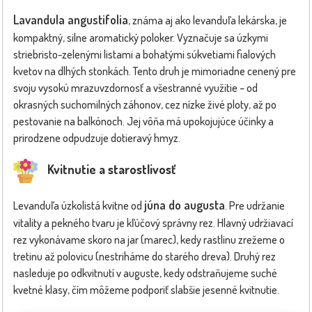
Lavandula angustifolia
, známa aj ako levanduľa lekárska, je
kompaktný, silne aromatický poloker. Vyznačuje sa úzkymi
striebristo-zelenými listami a bohatými súkvetiami fialových
kvetov na dlhých stonkách. Tento druh je mimoriadne cenený pre
svoju vysokú mrazuvzdornosť a všestranné využitie – od
okrasných suchomilných záhonov, cez nízke živé ploty, až po
pestovanie na balkónoch. Jej vôňa má upokojujúce účinky a
prirodzene odpudzuje dotieravý hmyz.
Kvitnutie a starostlivosť
júna do augusta
Levanduľa úzkolistá kvitne od
. Pre udržanie
vitality a pekného tvaru je kľúčový správny rez. Hlavný udržiavací
rez vykonávame skoro na jar (marec), kedy rastlinu zrežeme o
tretinu až polovicu (nestriháme do starého dreva). Druhý rez
nasleduje po odkvitnutí v auguste, kedy odstraňujeme suché
kvetné klasy, čím môžeme podporiť slabšie jesenné kvitnutie.