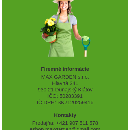
Firemné informácie
MAX GARDEN s.r.o.
Hlavná 241
930 21 Dunajský Klátov
IČO: 50283391
IČ DPH: SK2120259416
Kontakty
Predajňa: +421 907 511 578
eshop.maxgarden@gmail.com