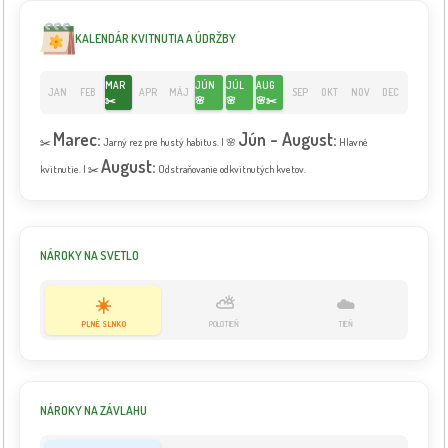
KALENDÁR KVITNUTIA A ÚDRŽBY
MAR
JÚN
JÚL
AUG
JAN
FEB
APR
MÁJ
SEP
OKT
NOV
DEC
✂️
🌸
🌸
🌸✂️
Marec:
Jún - August:
✂️
Jarný rez pre hustý habitus. | 🌸
Hlavné
August:
kvitnutie. | ✂️
Odstraňovanie odkvitnutých kvetov.
NÁROKY NA SVETLO
☀️
⛅
☁️
PLNÉ SLNKO
POLOTIEŇ
TIEŇ
NÁROKY NA ZÁVLAHU