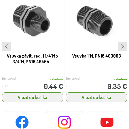
Vsuvka závit. red. 1 1/4''M x
Vsuvka 1''M, PN16 403003
3/4''M, PN16 40404...
Dostupnosť:
Dostupnosť:
skladom
skladom
0.44 €
0.35 €
s DPH
s DPH
Vložiť do košíka
Vložiť do košíka