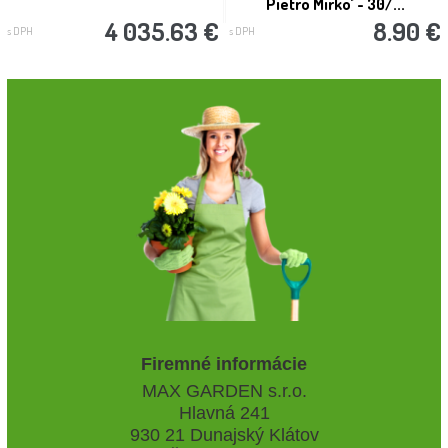
Pietro Mirko´ - 30/...
4 035.63 €
8.90 €
s DPH
s DPH
Firemné informácie
MAX GARDEN s.r.o.
Hlavná 241
930 21 Dunajský Klátov