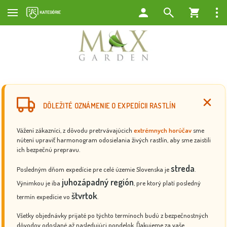
DÔLEŽITÉ OZNÁMENIE O EXPEDÍCII RASTLÍN
Vážení zákazníci, z dôvodu pretrvávajúcich
extrémnych horúčav
sme
nútení upraviť harmonogram odosielania živých rastlín, aby sme zaistili
ich bezpečnú prepravu.
streda
Posledným dňom expedície pre celé územie Slovenska je
.
juhozápadný región
Výnimkou je iba
, pre ktorý platí posledný
štvrtok
termín expedície vo
.
Všetky objednávky prijaté po týchto termínoch budú z bezpečnostných
dôvodov odoslané až nasledujúci pondelok. Ďakujeme za vaše