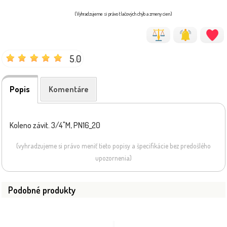
(Vyhradzujeme si právo tlačových chýb a zmeny cien)
5.0
Popis
Komentáre
Koleno závit. 3/4"M, PN16_20
(vyhradzujeme si právo meniť tieto popisy a špecifikácie bez predošlého
upozornenia)
Podobné produkty