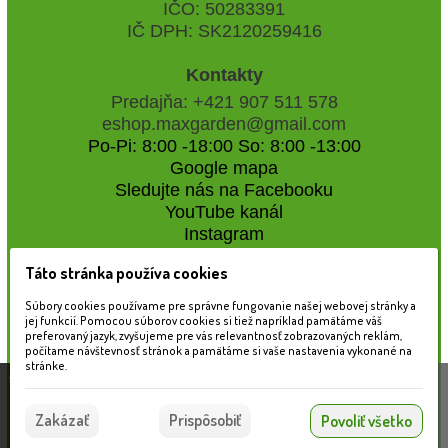
IČO: 50283391
IČ DPH: SK2120259416
Kontakty
Predajňa: +421 907 511 578
eshop.maxgarden@gmail.com
Po-Pi: 8:00 -18:00 So: 8:00 -13:00
Google mapa
Sledujte nás na Facebooku
YouTube kanál
Instagram
Táto stránka používa cookies
Naše záhradné centrum
Súbory cookies používame pre správne fungovanie našej webovej stránky a
jej funkcií. Pomocou súborov cookies si tiež napríklad pamätáme váš
preferovaný jazyk, zvyšujeme pre vás relevantnosť zobrazovaných reklám,
počítame návštevnosť stránok a pamätáme si vaše nastavenia vykonané na
stránke.
Táto stránka používa súbory cookies, ktoré nám
pomáhajú poskytovať služby. Používaním našich
Súhlasím
Zakázať
Prispôsobiť
Povoliť všetko
služieb vyjadrujete súhlas s používaním súborov
cookies.
Viac informácií nájdete tu.