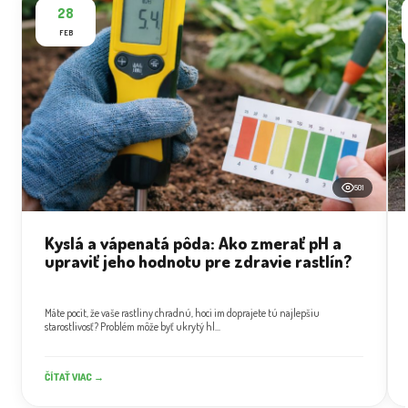
28
FEB
501
Kyslá a vápenatá pôda: Ako zmerať pH a
upraviť jeho hodnotu pre zdravie rastlín?
Máte pocit, že vaše rastliny chradnú, hoci im doprajete tú najlepšiu
starostlivosť? Problém môže byť ukrytý hl...
ČÍTAŤ VIAC →