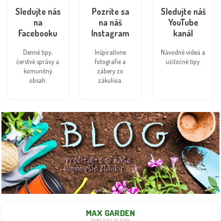
Sledujte nás
Pozrite sa
Sledujte náš
na
na náš
YouTube
Facebooku
Instagram
kanál
Denné tipy,
Inšpiratívne
Návodné videá a
čerstvé správy a
fotografie a
užitočné tipy.
komunitný
zábery zo
obsah.
zákulisia.
MAX GARDEN
DUNAJSKÝ KLÁTOV