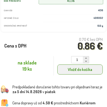
4136
KÓD PRODUKTU
4136
EAN KÓD
408002
INTERNÉ ČÍSLO
150 g
ORIENTAČNÁ HMOTNOSŤ
0.70 €
bez DPH
0.86 €
Cena s DPH
na sklade
19 ks
Vložiť do košíka
Predpokladané doručenie tohto tovaru pri objednaní teraz je
za 5 dní
14.8.2026
v
piatok
Cena dopravy už od
4.50 €
prostredníctvom
Kuriérom