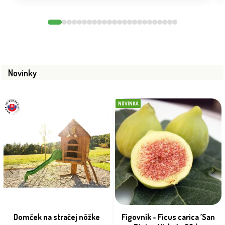
Novinky
NOVINKA
Domček na stračej nôžke
Figovník - Ficus carica ´San