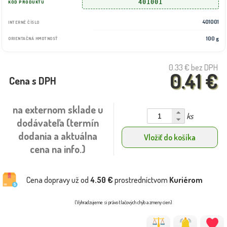
401001
KÓD PRODUKTU
401001
INTERNÉ ČÍSLO
100 g
ORIENTAČNÁ HMOTNOSŤ
0.33 €
bez DPH
0.41 €
Cena s DPH
na externom sklade u
ks
dodávateľa (termín
dodania a aktuálna
Vložiť do košíka
cena na info.)
Cena dopravy už od
4.50 €
prostredníctvom
Kuriérom
(Vyhradzujeme si právo tlačových chýb a zmeny cien)