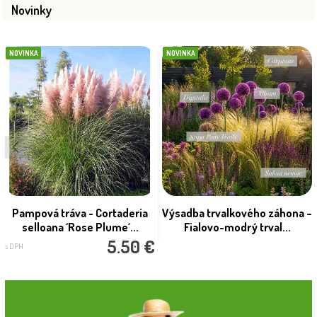
Novinky
NOVINKA
NOVINKA
Pampová tráva - Cortaderia
Výsadba trvalkového záhona –
selloana ´Rose Plume´...
Fialovo-modrý trval...
5.50 €
s DPH