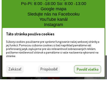
Po-Pi: 8:00 -18:00 So: 8:00 -13:00
Google mapa
Sledujte nás na Facebooku
YouTube kanál
Instagram
Táto stránka používa cookies
Naše záhradné centrum
Súbory cookies používame pre správne fungovanie našej webovej stránky a
jej funkcií. Pomocou súborov cookies si tiež napríklad pamätáme váš
preferovaný jazyk, zvyšujeme pre vás relevantnosť zobrazovaných reklám,
počítame návštevnosť stránok a pamätáme si vaše nastavenia vykonané na
stránke.
Táto stránka používa súbory cookies, ktoré nám
pomáhajú poskytovať služby. Používaním našich
Súhlasím
Zakázať
Prispôsobiť
Povoliť všetko
služieb vyjadrujete súhlas s používaním súborov
cookies.
Viac informácií nájdete tu.
T kus von.záv.1/2'' PN16, 401001
Informácie pre zákazníkov
VLOŽIŤ DO KOŠÍKA
0.41 €