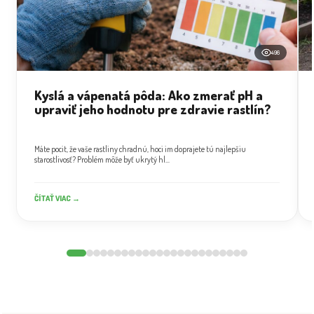
496
Kyslá a vápenatá pôda: Ako zmerať pH a
upraviť jeho hodnotu pre zdravie rastlín?
Máte pocit, že vaše rastliny chradnú, hoci im doprajete tú najlepšiu
starostlivosť? Problém môže byť ukrytý hl...
ČÍTAŤ VIAC →