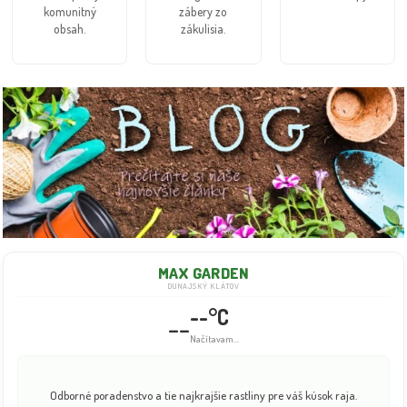
komunitný
zábery zo
obsah.
zákulisia.
MAX GARDEN
DUNAJSKÝ KLÁTOV
--°C
--
Načítavam...
Odborné poradenstvo a tie najkrajšie rastliny pre váš kúsok raja.