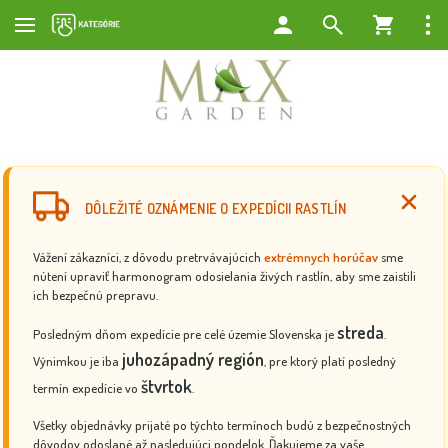
DÔLEŽITÉ OZNÁMENIE O EXPEDÍCII RASTLÍN
Vážení zákazníci, z dôvodu pretrvávajúcich
extrémnych horúčav
sme
nútení upraviť harmonogram odosielania živých rastlín, aby sme zaistili
ich bezpečnú prepravu.
streda
Posledným dňom expedície pre celé územie Slovenska je
.
juhozápadný región
Výnimkou je iba
, pre ktorý platí posledný
štvrtok
termín expedície vo
.
Všetky objednávky prijaté po týchto termínoch budú z bezpečnostných
dôvodov odoslané až nasledujúci pondelok. Ďakujeme za vaše