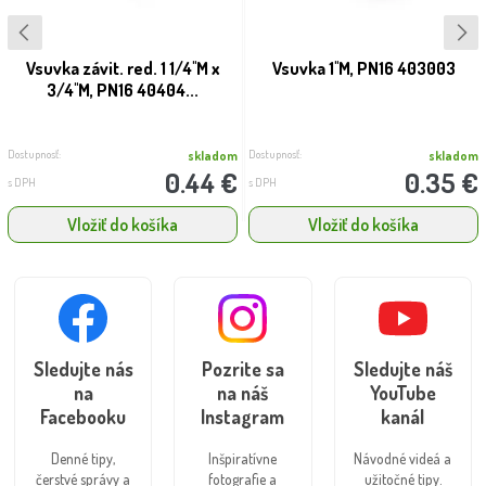
Vsuvka závit. red. 1 1/4''M x
Vsuvka 1''M, PN16 403003
3/4''M, PN16 40404...
Dostupnosť:
Dostupnosť:
skladom
skladom
0.44 €
0.35 €
s DPH
s DPH
Vložiť do košíka
Vložiť do košíka
Sledujte nás
Pozrite sa
Sledujte náš
na
na náš
YouTube
Facebooku
Instagram
kanál
Denné tipy,
Inšpiratívne
Návodné videá a
čerstvé správy a
fotografie a
užitočné tipy.