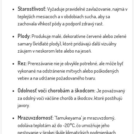
Starostlivosť:
Vyžaduje pravidelné zavlažovanie, najmä v
teplejších mesiacoch a v obdobiach sucha, aby sa
zachovala vlhkosť pôdy a podporil zdravý rast.
Plody:
Produkuje malé, dekoratívne červené alebo zelené
samary (krídlaté plody), ktoré pridávajú ďalší vizuálny
záujem v neskorom lete alebo na jeseň.
Rez:
Prerezávanie nie je obvykle potrebné, ale môže byť
vykonané na odstránenie mŕtvych alebo poškodených
vetiev a na udržanie požadovaného tvaru.
Odolnosť voči chorobám a škodcom:
Je považovaný
za odolný voči väčšine chorôb a škodcov, ktoré postihujú
javory.
Mrazuvzdornosť:
'Tamukeyama' je mrazuvzdorný,
odoláva teplotám až do -20°C, čo umožňuje jeho
pestovanie v širokej škále klimatických podmienkach.