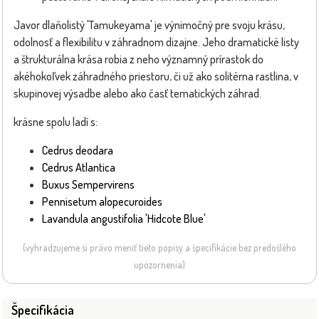
Javor dlaňolistý 'Tamukeyama' je výnimočný pre svoju krásu,
odolnosť a flexibilitu v záhradnom dizajne. Jeho dramatické listy
a štrukturálna krása robia z neho významný prírastok do
akéhokoľvek záhradného priestoru, či už ako solitérna rastlina, v
skupinovej výsadbe alebo ako časť tematických záhrad.
krásne spolu ladí s:
Cedrus deodara
Cedrus Atlantica
Buxus Sempervirens
Pennisetum alopecuroides
Lavandula angustifolia 'Hidcote Blue'
(vyhradzujeme si právo meniť tieto popisy a špecifikácie bez predošlého
upozornenia)
Špecifikácia