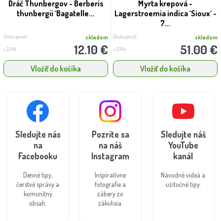
Dráč Thunbergov - Berberis
Myrta krepová -
thunbergii ´Bagatelle...
Lagerstroemia indica ´Sioux´ -
7...
Dostupnosť:
Dostupnosť:
skladom
skladom
12.10 €
51.00 €
s DPH
s DPH
Vložiť do košíka
Vložiť do košíka
Sledujte nás
Pozrite sa
Sledujte náš
na
na náš
YouTube
Facebooku
Instagram
kanál
Denné tipy,
Inšpiratívne
Návodné videá a
čerstvé správy a
fotografie a
užitočné tipy.
komunitný
zábery zo
obsah.
zákulisia.