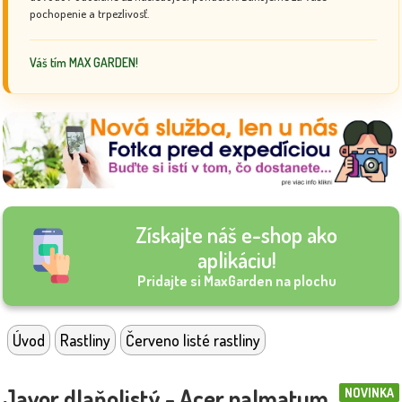
pochopenie a trpezlivosť.
Váš tím MAX GARDEN!
Získajte náš e-shop ako
aplikáciu!
Pridajte si MaxGarden na plochu
Úvod
Rastliny
Červeno listé rastliny
Javor dlaňolistý - Acer palmatum
NOVINKA