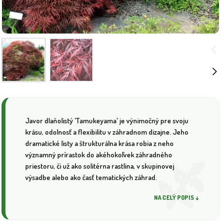
Javor dlaňolistý 'Tamukeyama' je výnimočný pre svoju
krásu, odolnosť a flexibilitu v záhradnom dizajne. Jeho
dramatické listy a štrukturálna krása robia z neho
významný prírastok do akéhokoľvek záhradného
priestoru, či už ako solitérna rastlina, v skupinovej
výsadbe alebo ako časť tematických záhrad.
NA CELÝ POPIS ↓