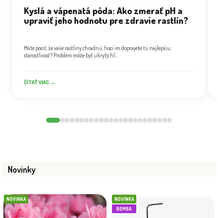
Kyslá a vápenatá pôda: Ako zmerať pH a
upraviť jeho hodnotu pre zdravie rastlín?
Máte pocit, že vaše rastliny chradnú, hoci im doprajete tú najlepšiu
starostlivosť? Problém môže byť ukrytý hl...
ČÍTAŤ VIAC →
Novinky
NOVINKA
NOVINKA
BOMBA