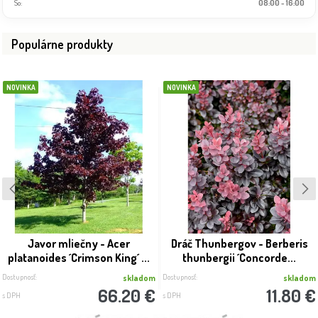
So:
08:00 - 16:00
Populárne produkty
NOVINKA
NOVINKA
Javor mliečny - Acer
Dráč Thunbergov - Berberis
platanoides ´Crimson King´ ...
thunbergii ´Concorde...
Dostupnosť:
Dostupnosť:
skladom
skladom
66.20 €
11.80 €
s DPH
s DPH