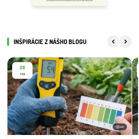
INŠPIRÁCIE Z NÁŠHO BLOGU
28
FEB
492