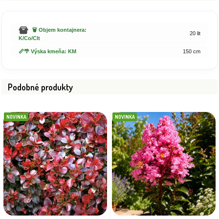
🗑️ Objem kontajnera:
20 lit
K/Co/Clt
📏🌴 Výska kmeňa: KM
150 cm
Podobné produkty
NOVINKA
NOVINKA