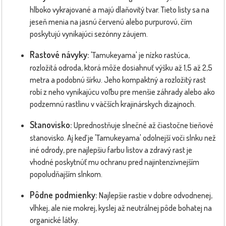
hlboko vykrajované a majú dlaňovitý tvar. Tieto listy sa na
jeseň menia na jasnú červenú alebo purpurovú, čím
poskytujú vynikajúci sezónny záujem.
Rastové návyky:
'Tamukeyama' je nízko rastúca,
rozložitá odroda, ktorá môže dosiahnuť výšku až 1,5 až 2,5
metra a podobnú šírku. Jeho kompaktný a rozložitý rast
robí z neho vynikajúcu voľbu pre menšie záhrady alebo ako
podzemnú rastlinu v väčších krajinárskych dizajnoch.
Stanovisko:
Uprednostňuje slnečné až čiastočne tieňové
stanovisko. Aj keď je 'Tamukeyama' odolnejší voči slnku než
iné odrody, pre najlepšiu farbu listov a zdravý rast je
vhodné poskytnúť mu ochranu pred najintenzívnejším
popoludňajším slnkom.
Pôdne podmienky:
Najlepšie rastie v dobre odvodnenej,
vlhkej, ale nie mokrej, kyslej až neutrálnej pôde bohatej na
organické látky.