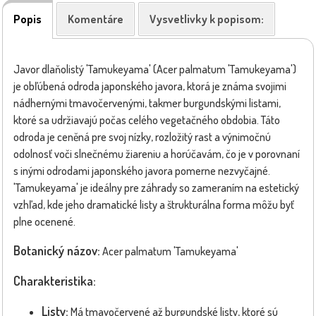
Popis
Komentáre
Vysvetlivky k popisom:
Javor dlaňolistý 'Tamukeyama' (Acer palmatum 'Tamukeyama')
je obľúbená odroda japonského javora, ktorá je známa svojimi
nádhernými tmavočervenými, takmer burgundskými listami,
ktoré sa udržiavajú počas celého vegetačného obdobia. Táto
odroda je ceněná pre svoj nízky, rozložitý rast a výnimočnú
odolnosť voči slnečnému žiareniu a horúčavám, čo je v porovnaní
s inými odrodami japonského javora pomerne nezvyčajné.
'Tamukeyama' je ideálny pre záhrady so zameraním na estetický
vzhľad, kde jeho dramatické listy a štrukturálna forma môžu byť
plne ocenené.
Botanický názov:
Acer palmatum 'Tamukeyama'
Charakteristika:
Listy:
Má tmavočervené až burgundské listy, ktoré sú