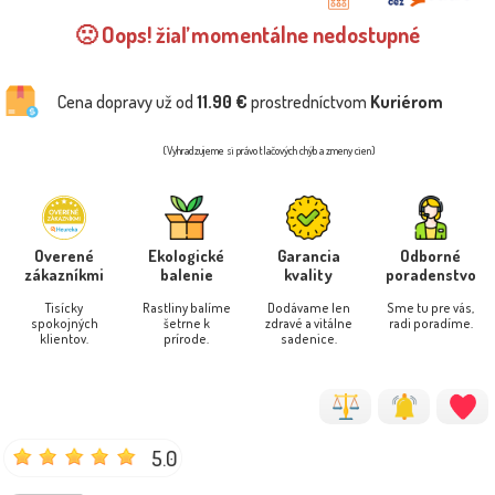
🙁 Oops! žiaľ momentálne nedostupné
Cena dopravy už od
11.90 €
prostredníctvom
Kuriérom
(Vyhradzujeme si právo tlačových chýb a zmeny cien)
Overené
Ekologické
Garancia
Odborné
zákazníkmi
balenie
kvality
poradenstvo
Tisícky
Rastliny balíme
Dodávame len
Sme tu pre vás,
spokojných
šetrne k
zdravé a vitálne
radi poradíme.
klientov.
prírode.
sadenice.
5.0