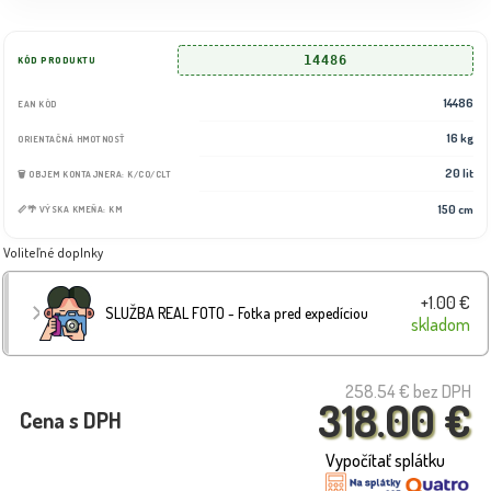
14486
KÓD PRODUKTU
14486
EAN KÓD
16 kg
ORIENTAČNÁ HMOTNOSŤ
20 lit
🗑️ OBJEM KONTAJNERA: K/CO/CLT
150 cm
📏🌴 VÝSKA KMEŇA: KM
Voliteľné doplnky
+1.00 €
SLUŽBA REAL FOTO - Fotka pred expedíciou
skladom
258.54 €
bez DPH
318.00 €
Cena s DPH
Vypočítať splátku