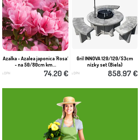
Azalka - Azalea japonica 'Rosa´
Gril INNOVA 120/120/53cm
- na 50/80cm km...
nízky set (Biela)
74.20 €
858.97 €
s DPH
s DPH