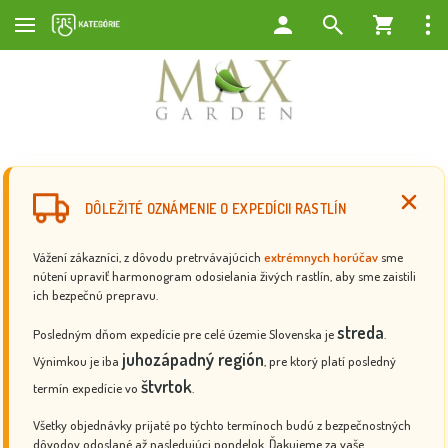
DÔLEŽITÉ OZNÁMENIE O EXPEDÍCII RASTLÍN
Vážení zákazníci, z dôvodu pretrvávajúcich
extrémnych horúčav
sme
nútení upraviť harmonogram odosielania živých rastlín, aby sme zaistili
ich bezpečnú prepravu.
streda
Posledným dňom expedície pre celé územie Slovenska je
.
juhozápadný región
Výnimkou je iba
, pre ktorý platí posledný
štvrtok
termín expedície vo
.
Všetky objednávky prijaté po týchto termínoch budú z bezpečnostných
dôvodov odoslané až nasledujúci pondelok. Ďakujeme za vaše