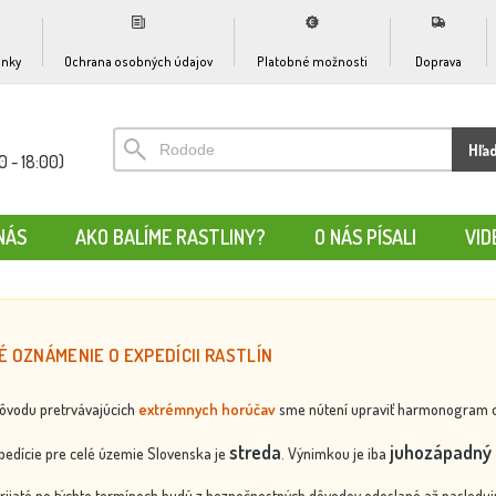
nky
Ochrana osobných údajov
Platobné možnosti
Doprava
Hľa
0 - 18:00)
NÁS
AKO BALÍME RASTLINY?
O NÁS PÍSALI
VID
É OZNÁMENIE O EXPEDÍCII RASTLÍN
dôvodu pretrvávajúcich
extrémnych horúčav
sme nútení upraviť harmonogram odos
streda
juhozápadný 
edície pre celé územie Slovenska je
. Výnimkou je iba
rijaté po týchto termínoch budú z bezpečnostných dôvodov odoslané až nasledujú