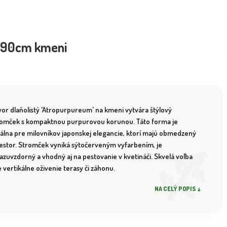
a 90cm kmeni
vor dlaňolistý 'Atropurpureum' na kmeni vytvára štýlový
romček s kompaktnou purpurovou korunou. Táto forma je
eálna pre milovníkov japonskej elegancie, ktorí majú obmedzený
iestor. Stromček vyniká sýtočerveným vyfarbením, je
azuvzdorný a vhodný aj na pestovanie v kvetináči. Skvelá voľba
 vertikálne oživenie terasy či záhonu.
NA CELÝ POPIS ↓