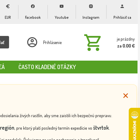
EUR
Facebook
Youtube
Instagram
Prihlásiť sa
je prázdny
dať
Prihlásenie
za 0.00 €
EÁ
ČASTO KLADENÉ OTÁZKY
ielania živých rastlín, aby sme zaistili ich bezpečnú prepravu.
región
štvrtok
, pre ktorý platí posledný termín expedície vo
.
ci pondelok. Ďakujeme za vaše pochopenie a trpezlivosť.