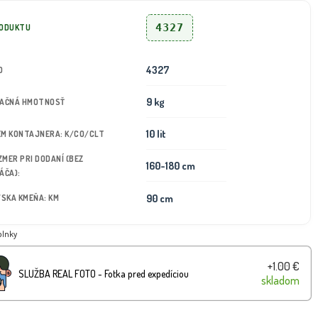
4327
RODUKTU
4327
D
9 kg
TAČNÁ HMOTNOSŤ
10 lit
JEM KONTAJNERA: K/CO/CLT
OZMER PRI DODANÍ (BEZ
160-180 cm
ÁČA):
90 cm
ÝSKA KMEŇA: KM
plnky
+1.00 €
SLUŽBA REAL FOTO - Fotka pred expedíciou
skladom