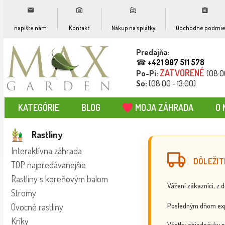
napíšte nám
Kontakt
Nákup na splátky
Obchodné podmie
Predajňa:
☎
+421 907 511 578
ZATVORENÉ
Po-Pi:
(08:0
So:
(08:00 - 13:00)
KATEGÓRIE
BLOG
MOJA ZÁHRADA
O 
Rastliny
Interaktívna záhrada
DÔLEŽIT
TOP najpredávanejšie
Rastliny s koreňovým balom
Vážení zákazníci, z 
Stromy
Posledným dňom exp
Ovocné rastliny
Kríky
Všetky objednávky p