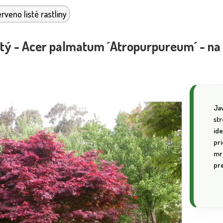
rveno listé rastliny
stý - Acer palmatum ´Atropurpureum´ - n
Ja
st
id
pr
mr
pre