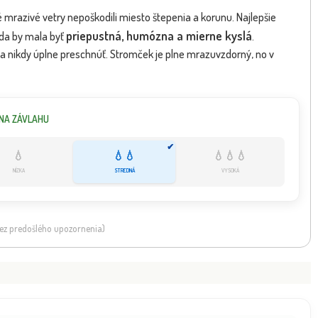
é mrazivé vetry nepoškodili miesto štepenia a korunu. Najlepšie
priepustná, humózna a mierne kyslá
Pôda by mala byť
.
la nikdy úplne preschnúť. Stromček je plne mrazuvzdorný, no v
NA ZÁVLAHU
✔
💧
💧💧
💧💧💧
NÍZKA
STREDNÁ
VYSOKÁ
 bez predošlého upozornenia)