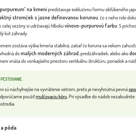
opurpureum' na kmeni
predstavuje exkluzívnu formu obľúbeného japo
ktný stromček s jasne definovanou korunou
, čo z neho robí dok
vínovo-purpurovú farbu
celej sezóny si udržiavajú hlbokú
. S prích
dý kút záhrady.
meni zostáva výška kmeňa stabilná, zatiaľ čo koruna sa vekom zahusťu
malých moderných záhrad
do
 vhodná do
, predzáhradiek, alebo ako
eni vnáša do vonkajšieho priestoru vertikálnu štruktúru, poriadok a nád
 PESTOVANIE:
i sú náchylnejšie na vyvrátenie vetrom, preto je nevyhnutná pevná
opo
 odporúčame použiť
mulčovaciu kôru
. Pri výsadbe do nádob nezabudnite
stredia.
 a pôda