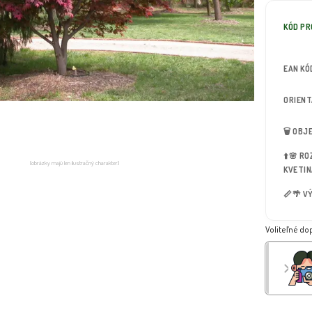
KÓD P
EAN KÓ
ORIEN
🗑️ OB
⬆️🌸 R
(obrázky majú len ilustračný charakter)
KVETIN
📏🌴 V
Voliteľné do