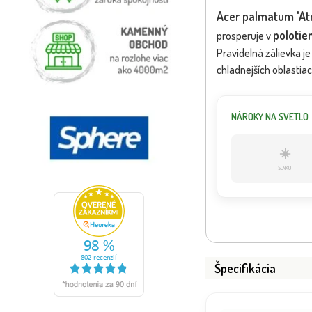
Acer palmatum 'At
polotien
prosperuje v
Pravidelná zálievka j
chladnejších oblasti
NÁROKY NA SVETLO
☀️
SLNKO
Špecifikácia