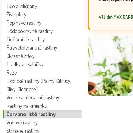
Tuje a ihličnany
Živé ploty
Váš tím MAX GAR
Popínavé rastliny
Pôdopokryvné rastliny
Tieňomilné rastliny
Pálavotolerantné rastliny
Okrasné trávy
Trvalky a skalničky
Ruže
Exotické rastliny (Palmy, Citrusy,
Olivy, Oleandre)
Vodné a močiarné rastliny
Rastliny na kmienku
Červeno listé rastliny
Voňavé rastliny
Strihané rastliny