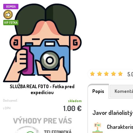
BOMBA
NOVINKA
VIP FOTKA
5.
SLUŽBA REAL FOTO - Fotka pred
Dráč Thunbergov -
Popis
Komentá
expedíciou
thunbergii ´Baga
Dostupnosť:
Dostupnosť:
skladom
1.00 €
s DPH
s DPH
Javor dlaňolist
Charakteris