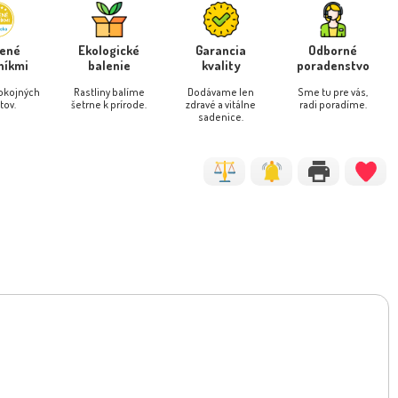
dlaňolistý - Acer palmatum
Dráč Thunbergov - Berberis
NOVINKA
'Dissectum Gar...
thunbergii ´Concorde...
rené
Ekologické
Garancia
Odborné
níkmi
balenie
kvality
poradenstvo
pokojných
Rastliny balíme
Dodávame len
Sme tu pre vás,
tov.
šetrne k prírode.
zdravé a vitálne
radi poradíme.
sadenice.
Dostupnosť:
skladom
sk
26.20 €
11.8
s DPH