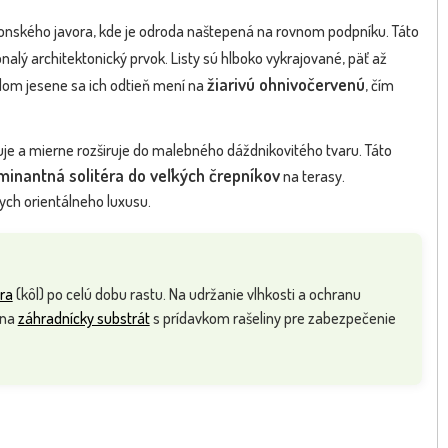
nského javora, kde je odroda naštepená na rovnom podpníku. Táto
onalý architektonický prvok. Listy sú hlboko vykrajované, päť až
žiarivú ohnivočervenú
odom jesene sa ich odtieň mení na
, čím
je a mierne rozširuje do malebného dáždnikovitého tvaru. Táto
minantná solitéra do veľkých črepníkov
na terasy.
ych orientálneho luxusu.
ra
(kôl) po celú dobu rastu. Na udržanie vlhkosti a ochranu
 na
záhradnícky substrát
s prídavkom rašeliny pre zabezpečenie