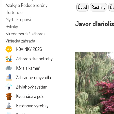
Azalky a Rododendróny
Úvod
Rastliny
Če
Hortenzie
Myrta krepová
Javor dlaňoli
Bylinky
Stredomorská záhrada
Vidiecká záhrada
NOVINKY 2026
Záhradnícke potreby
Kôra a kameň
Záhradné umývadlá
Závlahový systém
Kvetináče a gule
Betónové výrobky