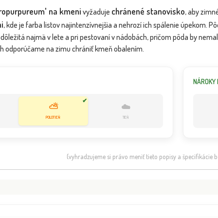
ropurpureum' na kmeni
chránené stanovisko
vyžaduje
, aby zimn
i
, kde je farba listov najintenzívnejšia a nehrozí ich spálenie úpekom. 
e dôležitá najmä v lete a pri pestovaní v nádobách, pričom pôda by nema
ach odporúčame na zimu chrániť kmeň obalením.
NÁROKY 
✔
⛅
☁️
POLOTIEŇ
TIEŇ
(vyhradzujeme si právo meniť tieto popisy a špecifikácie