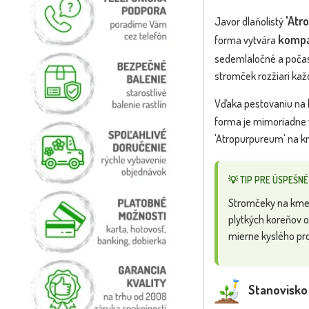
'Atr
Javor dlaňolistý
kompa
forma vytvára
sedemlaločné a počas 
stromček rozžiari kaž
Vďaka pestovaniu na k
forma je mimoriadne
'Atropurpureum' na km
💡 TIP PRE ÚSPEŠNÉ
Stromčeky na kmen
plytkých koreňov
mierne kyslého pro
Stanovisko