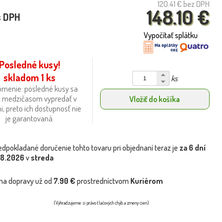
120.41 €
bez DPH
148.10 €
s DPH
Vypočítať splátku
Posledné kusy!
skladom 1 ks
ks
rnenie: posledné kusy sa
 medzičasom vypredať v
Vložiť do košíka
i, preto ich dostupnosť nie
je garantovaná.
edpokladané doručenie tohto tovaru pri objednaní teraz je
za 6 dní
.8.2026
v
streda
na dopravy už od
7.90 €
prostredníctvom
Kuriérom
(Vyhradzujeme si právo tlačových chýb a zmeny cien)