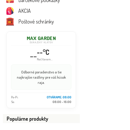
Darčekové poukážky
AKCIA
Poštové schránky
MAX GARDEN
DUNAJSKÝ KLÁTOV
--°C
--
Načítavam...
Odborné poradenstvo a tie
najkrajšie rastliny pre váš kúsok
raja.
Po-Pi:
OTVÁRAME: 08:00
So:
08:00 - 16:00
Populárne produkty