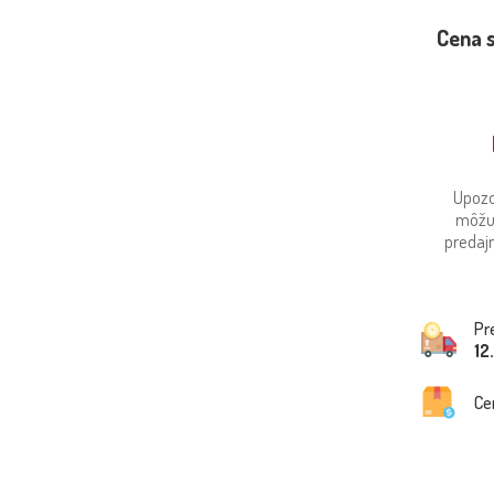
Cena 
Upozo
môžu
predajn
Pr
12
Ce