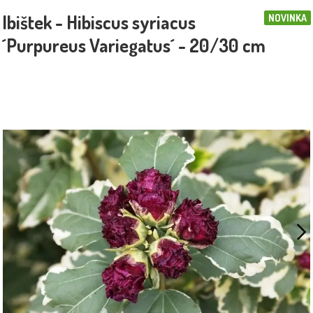
Ibištek - Hibiscus syriacus
NOVINKA
´Purpureus Variegatus´ - 20/30 cm