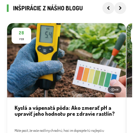
INŠPIRÁCIE Z NÁŠHO BLOGU
28
FEB
498
Kyslá a vápenatá pôda: Ako zmerať pH a
upraviť jeho hodnotu pre zdravie rastlín?
Máte pocit, že vaše rastliny chradnú, hoci im doprajete tú najlepšiu