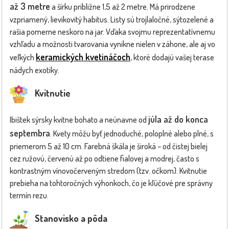
až 3 metre
a šírku približne 1,5 až 2 metre. Má prirodzene
vzpriamený, lievikovitý habitus. Listy sú trojlaločné, sýtozelené a
rašia pomerne neskoro na jar. Vďaka svojmu reprezentatívnemu
vzhľadu a možnosti tvarovania vynikne nielen v záhone, ale aj vo
keramických kvetináčoch
veľkých
, ktoré dodajú vašej terase
nádych exotiky.
Kvitnutie
júla až do konca
Ibištek sýrsky kvitne bohato a neúnavne od
septembra
. Kvety môžu byť jednoduché, poloplné alebo plné, s
priemerom 5 až 10 cm. Farebná škála je široká – od čistej bielej
cez ružovú, červenú až po odtiene fialovej a modrej, často s
kontrastným vínovočerveným stredom (tzv. očkom). Kvitnutie
prebieha na tohtoročných výhonkoch, čo je kľúčové pre správny
termín rezu.
Stanovisko a pôda