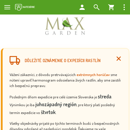
DÔLEŽITÉ OZNÁMENIE O EXPEDÍCII RASTLÍN
Vážení zákazníci, z dôvodu pretrvávajúcich
extrémnych horúčav
sme
nútení upraviť harmonogram odosielania živých rastlín, aby sme zaistili
ich bezpečnú prepravu.
streda
Posledným dňom expedície pre celé územie Slovenska je
.
juhozápadný región
Výnimkou je iba
, pre ktorý platí posledný
štvrtok
termín expedície vo
.
Všetky objednávky prijaté po týchto termínoch budú z bezpečnostných
dôvodov odoslané až nasledujúci pondelok. Ďakujeme za vaše