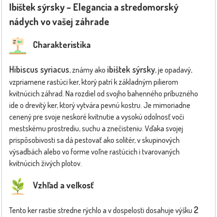
Ibištek sýrsky – Elegancia a stredomorský
nádych vo vašej záhrade
Charakteristika
Hibiscus syriacus
ibištek sýrsky
, známy ako
, je opadavý,
vzpriamene rastúci ker, ktorý patrí k základným pilierom
kvitnúcich záhrad. Na rozdiel od svojho bahenného príbuzného
ide o drevitý ker, ktorý vytvára pevnú kostru. Je mimoriadne
cenený pre svoje neskoré kvitnutie a vysokú odolnosť voči
mestskému prostrediu, suchu a znečisteniu. Vďaka svojej
prispôsobivosti sa dá pestovať ako solitér, v skupinových
výsadbách alebo vo forme voľne rastúcich i tvarovaných
kvitnúcich živých plotov.
Vzhľad a veľkosť
2
Tento ker rastie stredne rýchlo a v dospelosti dosahuje výšku