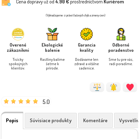
Cena dopravy už od
4.90 €
prostredníctvom
Kuriérom
(Vyhradzujeme si právo tlačových chýb a zmeny cien)
Overené
Ekologické
Garancia
Odborné
zákazníkmi
balenie
kvality
poradenstvo
Tisícky
Rastliny balíme
Dodávame len
Sme tu pre vás,
spokojných
šetrne k
zdravé a vitálne
radi poradíme.
klientov.
prírode.
sadenice.
5.0
Popis
Súvisiace produkty
Komentáre
Vysvetli