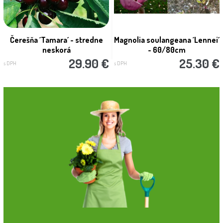
Čerešňa ´Tamara´ - stredne
Magnolia soulangeana ´Lennei´
neskorá
- 60/80cm
29.90 €
25.30 €
s DPH
s DPH