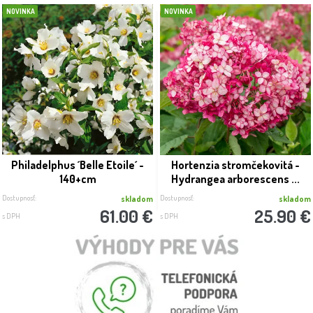
NOVINKA
NOVINKA
Philadelphus ´Belle Etoile´ -
Hortenzia stromčekovitá -
140+cm
Hydrangea arborescens ...
Dostupnosť:
Dostupnosť:
skladom
skladom
61.00 €
25.90 €
s DPH
s DPH