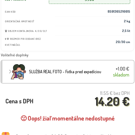
8591365216615
EAN KÓD
2 kg
ORIENTAČNÁ HMOTNOSŤ
2,5 lit
🗑️ OBJEM KONTAJNERA: K/CO/CLT
⬆️🌸 ROZMER PRI DODANÍ (BEZ
20/30 cm
KVETINÁČA):
Voliteľné doplnky
+1.00 €
SLUŽBA REAL FOTO - Fotka pred expedíciou
skladom
11.55 €
bez DPH
14.20 €
Cena s DPH
🙁 Oops! žiaľ momentálne nedostupné