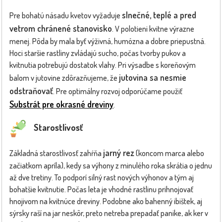
slnečné, teplé a pred
Pre bohatú násadu kvetov vyžaduje
vetrom chránené stanovisko
. V polotieni kvitne výrazne
menej. Pôda by mala byť výživná, humózna a dobre priepustná.
Hoci staršie rastliny zvládajú sucho, počas tvorby pukov a
kvitnutia potrebujú dostatok vlahy. Pri výsadbe s koreňovým
jutovina sa nesmie
balom v jutovine zdôrazňujeme, že
odstraňovať
. Pre optimálny rozvoj odporúčame použiť
Substrát pre okrasné dreviny
.
Starostlivosť
jarný rez
Základná starostlivosť zahŕňa
(koncom marca alebo
začiatkom apríla), kedy sa výhony z minulého roka skrátia o jednu
až dve tretiny. To podporí silný rast nových výhonov a tým aj
bohatšie kvitnutie. Počas leta je vhodné rastlinu prihnojovať
hnojivom na kvitnúce dreviny. Podobne ako bahenný ibištek, aj
sýrsky raší na jar neskôr, preto netreba prepadať panike, ak ker v