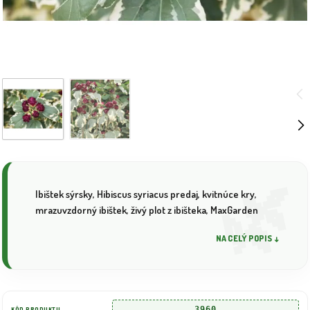
Ibištek sýrsky, Hibiscus syriacus predaj, kvitnúce kry,
mrazuvzdorný ibištek, živý plot z ibišteka, MaxGarden
NA CELÝ POPIS ↓
3960
KÓD PRODUKTU