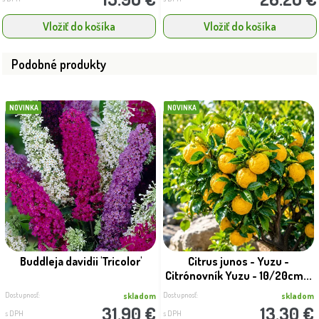
Vložiť do košíka
Vložiť do košíka
Podobné produkty
NOVINKA
NOVINKA
Buddleja davidii 'Tricolor'
Citrus junos - Yuzu -
Citrónovník Yuzu - 10/20cm...
Dostupnosť:
Dostupnosť:
skladom
skladom
31.90 €
13.30 €
s DPH
s DPH