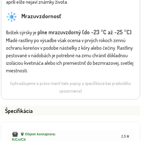
apríli ešte nejaví známky života.
Mrazuvzdornosť
plne mrazuvzdorný (do -23 °C až -25 °C)
Ibištek sýrsky je
.
Mladé rastliny po výsadbe však ocenia v prvých rokoch zimnú
ochranu koreňov v podobe nástielky z kôry alebo čečiny. Rastliny
pestované v nádobách je potrebné na zimu chrániť dôkladnou
izoláciou kvetináča alebo ich premiestniť do bezmrazovej, svetlej
miestnosti.
(vyhradzujeme si právo meniť tieto popisy a špecifikácie bez predošlého
upozornenia)
Špecifikácia
🗑️ Objem kontajnera:
2,5 lit
K/Co/Clt