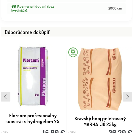
⬆️🌸 Rozmer pri dodaní (bez
20/30 cm
kvetináča):
Odporúčame dokúpiť
Florcom profesionálny
Kravský hnoj peletovaný
substrát s hydrogelom 75l
MARHA-JÓ 25kg
15.90 €
26.20 €
s DPH
s DPH