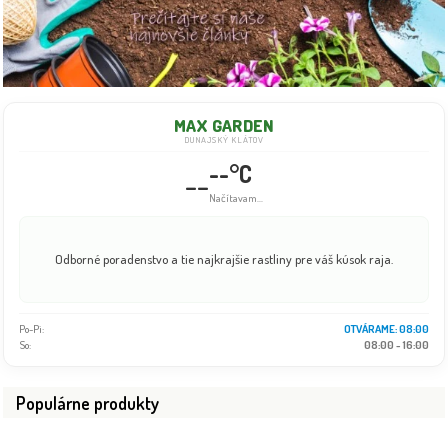
MAX GARDEN
DUNAJSKÝ KLÁTOV
--°C
--
Načítavam...
Odborné poradenstvo a tie najkrajšie rastliny pre váš kúsok raja.
Po-Pi:
08:00 - 18:00
So:
08:00 - 16:00
Populárne produkty