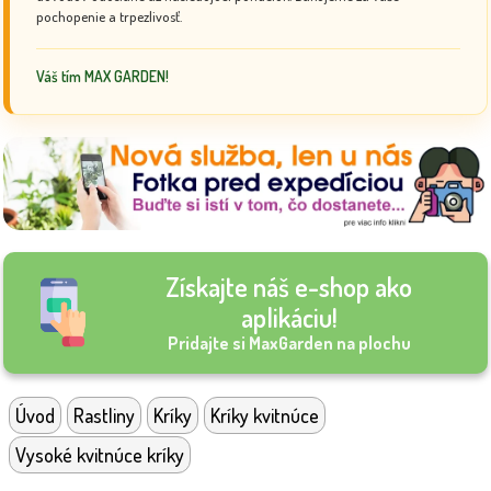
pochopenie a trpezlivosť.
Váš tím MAX GARDEN!
Získajte náš e-shop ako
aplikáciu!
Pridajte si MaxGarden na plochu
Úvod
Rastliny
Kríky
Kríky kvitnúce
Vysoké kvitnúce kríky