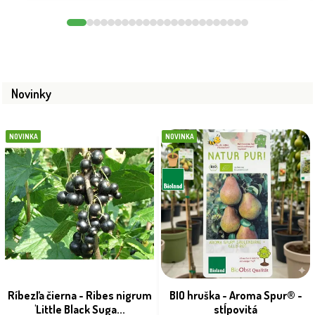
Novinky
NOVINKA
NOVINKA
Ríbezľa čierna - Ribes nigrum
BIO hruška - Aroma Spur® -
'Little Black Suga...
stĺpovitá