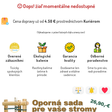
🙁 Oops! žiaľ momentálne nedostupné
Cena dopravy už od
4.50 €
prostredníctvom
Kuriérom
(Vyhradzujeme si právo tlačových chýb a zmeny cien)
Overené
Ekologické
Garancia
Odborné
zákazníkmi
balenie
kvality
poradenstvo
Tisícky
Rastliny balíme
Dodávame len
Sme tu pre vás,
spokojných
šetrne k
zdravé a vitálne
radi poradíme.
klientov.
prírode.
sadenice.