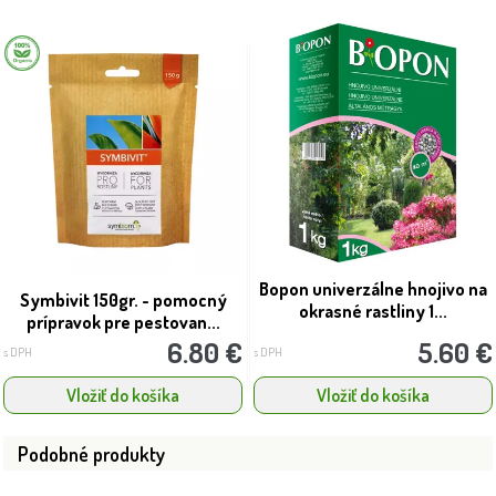
Bopon univerzálne hnojivo na
Symbivit 150gr. - pomocný
okrasné rastliny 1...
prípravok pre pestovan...
6.80 €
5.60 €
s DPH
s DPH
Vložiť do košíka
Vložiť do košíka
Podobné produkty