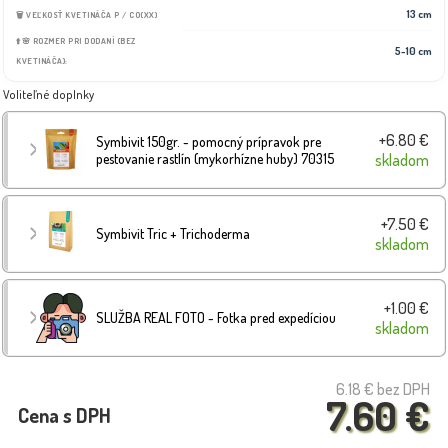
13 cm
🗑️ VEĽKOSŤ KVETINÁČA P / CO(XX)
⬆️🌸 ROZMER PRI DODANÍ (BEZ
5-10 cm
KVETINÁČA):
Voliteľné doplnky
+6.80 €
Symbivit 150gr. - pomocný prípravok pre
pestovanie rastlín (mykorhízne huby) 70315
skladom
+7.50 €
Symbivit Tric + Trichoderma
skladom
+1.00 €
SLUŽBA REAL FOTO - Fotka pred expedíciou
skladom
6.18 €
bez DPH
7.60 €
Cena s DPH