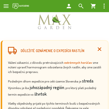
DÔLEŽITÉ OZNÁMENIE O EXPEDÍCII RASTLÍN
Vážení zákazníci, z dôvodu pretrvávajúcich
extrémnych horúčav
sme
nútení upraviť harmonogram odosielania živých rastlín, aby sme zaistili
ich bezpečnú prepravu.
streda
Posledným dňom expedície pre celé územie Slovenska je
.
juhozápadný región
Výnimkou je iba
, pre ktorý platí posledný
štvrtok
termín expedície vo
.
Všetky objednávky prijaté po týchto termínoch budú z bezpečnostných
dôvodov odoslané až nasledujúci pondelok. Ďakujeme za vaše