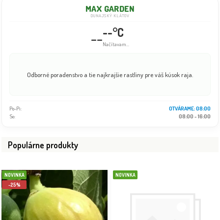
MAX GARDEN
DUNAJSKÝ KLÁTOV
--°C
--
Načítavam...
Odborné poradenstvo a tie najkrajšie rastliny pre váš kúsok raja.
Po-Pi:
08:00 - 18:00
So:
08:00 - 16:00
Populárne produkty
NOVINKA
NOVINKA
-25%