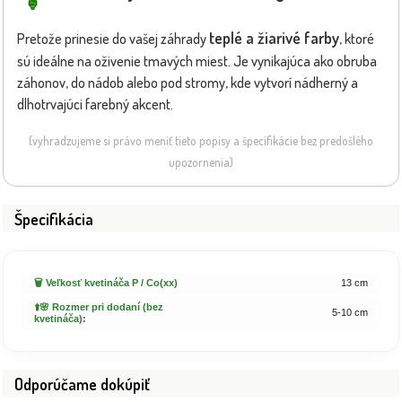
teplé a žiarivé farby
Pretože prinesie do vašej záhrady
, ktoré
sú ideálne na oživenie tmavých miest. Je vynikajúca ako obruba
záhonov, do nádob alebo pod stromy, kde vytvorí nádherný a
dlhotrvajúci farebný akcent.
(vyhradzujeme si právo meniť tieto popisy a špecifikácie bez predošlého
upozornenia)
Špecifikácia
🗑️ Veľkosť kvetináča P / Co(xx)
13 cm
⬆️🌸 Rozmer pri dodaní (bez
5-10 cm
kvetináča):
Odporúčame dokúpiť