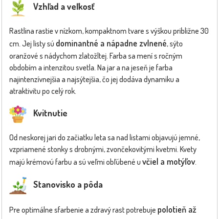
Vzhľad a veľkosť
Rastlina rastie v nízkom, kompaktnom tvare s výškou približne 30
dominantné a nápadne zvlnené
cm. Jej listy sú
, sýto
oranžové s nádychom zlatožltej. Farba sa mení s ročným
obdobím a intenzitou svetla. Na jar a na jeseň je farba
najintenzívnejšia a najsýtejšia, čo jej dodáva dynamiku a
atraktivitu po celý rok.
Kvitnutie
Od neskorej jari do začiatku leta sa nad listami objavujú jemné,
vzpriamené stonky s drobnými, zvončekovitými kvetmi. Kvety
včiel a motýľov
majú krémovú farbu a sú veľmi obľúbené u
.
Stanovisko a pôda
polotieň až
Pre optimálne sfarbenie a zdravý rast potrebuje