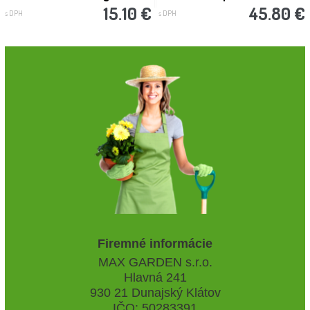
15.10 €
45.80 €
s DPH
s DPH
Firemné informácie
MAX GARDEN s.r.o.
Hlavná 241
930 21 Dunajský Klátov
IČO: 50283391