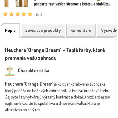
5.0
Popis
Súvisiace produkty
Komentáre
Vysvetli
Heuchera ´Orange Dream´ – Teplé farby, ktoré
premenia vašu záhradu
Charakteristika
Heuchera ´Orange Dream´
je kultivar koralového zvončeka,
ktorý prináša do tieňových záhrad sýtu a hrejivú oranžovú farbu.
Jej sýte listy vytvárajú výrazný kontrast a dokážu rozžiariť aj ten
najtmavší kút. Je to spoľahlivá a dlhoveká trvalka, ktorá je
atraktívna po celý rok.