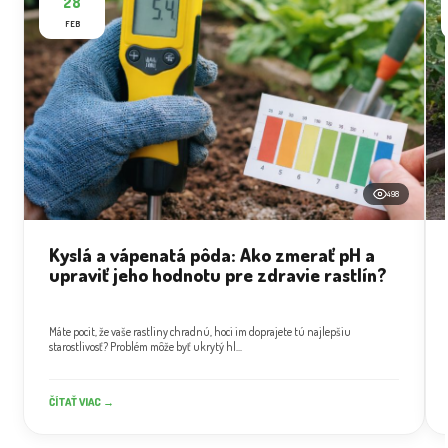
28
FEB
498
Kyslá a vápenatá pôda: Ako zmerať pH a
upraviť jeho hodnotu pre zdravie rastlín?
Máte pocit, že vaše rastliny chradnú, hoci im doprajete tú najlepšiu
starostlivosť? Problém môže byť ukrytý hl...
ČÍTAŤ VIAC →