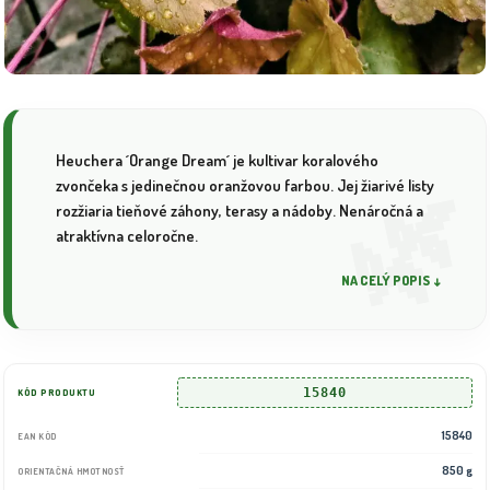
Heuchera ´Orange Dream´ je kultivar koralového
zvončeka s jedinečnou oranžovou farbou. Jej žiarivé listy
rozžiaria tieňové záhony, terasy a nádoby. Nenáročná a
atraktívna celoročne.
NA CELÝ POPIS ↓
15840
KÓD PRODUKTU
15840
EAN KÓD
850 g
ORIENTAČNÁ HMOTNOSŤ