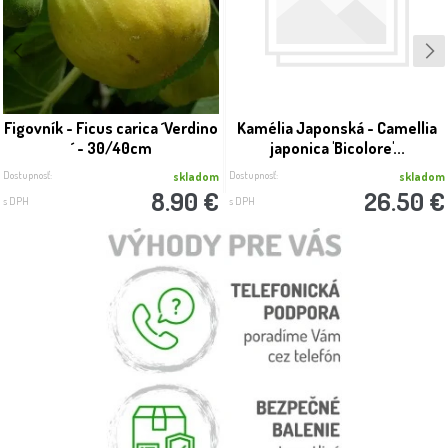
Figovník - Ficus carica ´Verdino
Kamélia Japonská - Camellia
´ - 30/40cm
japonica 'Bicolore'...
Dostupnosť:
Dostupnosť:
skladom
skladom
8.90 €
26.50 €
s DPH
s DPH