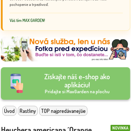
pochopenie a trpezlivosť.
Váš tím MAX GARDEN!
Získajte náš e-shop ako
aplikáciu!
Pridajte si MaxGarden na plochu
Úvod
Rastliny
TOP najpredávanejšie
Heuchera americana ´Orange
NOVINKA