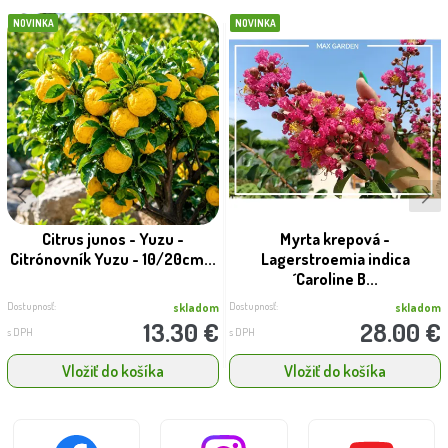
NOVINKA
NOVINKA
Citrus junos - Yuzu -
Myrta krepová -
Citrónovník Yuzu - 10/20cm...
Lagerstroemia indica
´Caroline B...
Dostupnosť:
Dostupnosť:
skladom
skladom
13.30 €
28.00 €
s DPH
s DPH
Vložiť do košíka
Vložiť do košíka