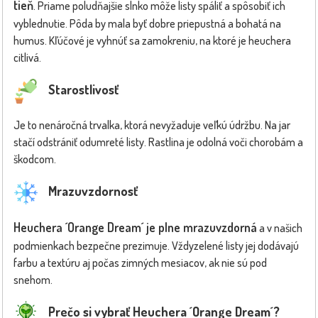
tieň
. Priame poludňajšie slnko môže listy spáliť a spôsobiť ich
vyblednutie. Pôda by mala byť dobre priepustná a bohatá na
humus. Kľúčové je vyhnúť sa zamokreniu, na ktoré je heuchera
citlivá.
Starostlivosť
Je to nenáročná trvalka, ktorá nevyžaduje veľkú údržbu. Na jar
stačí odstrániť odumreté listy. Rastlina je odolná voči chorobám a
škodcom.
Mrazuvzdornosť
Heuchera ´Orange Dream´ je plne mrazuvzdorná
a v našich
podmienkach bezpečne prezimuje. Vždyzelené listy jej dodávajú
farbu a textúru aj počas zimných mesiacov, ak nie sú pod
snehom.
Prečo si vybrať Heuchera ´Orange Dream´?