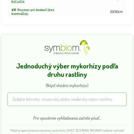
K/Co/Clt
⬆️🌸 Rozmer pri dodaní (bez
20/30cm
kvetináča):
Jednoduchý výber mykorhízy podľa
druhu rastliny
(Nájsť vhodnú mykorhízu)
Pre spustenie vyhľadávania začnite písať...
*Všetky špecializované varianty mykorhízy (KVET, ZELENINA, BYLINKY) môžete nahradiť