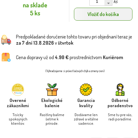
ks
na sklade
5 ks
Vložiť do košíka
Predpokladané doručenie tohto tovaru pri objednaní teraz je
za 7 dní
13.8.2026
v
štvrtok
Cena dopravy už od
4.90 €
prostredníctvom
Kuriérom
(Vyhradzujeme si právo tlačových chýb a zmeny cien)
Overené
Ekologické
Garancia
Odborné
zákazníkmi
balenie
kvality
poradenstvo
Tisícky
Rastliny balíme
Dodávame len
Sme tu pre vás,
spokojných
šetrne k
zdravé a vitálne
radi poradíme.
klientov.
prírode.
sadenice.