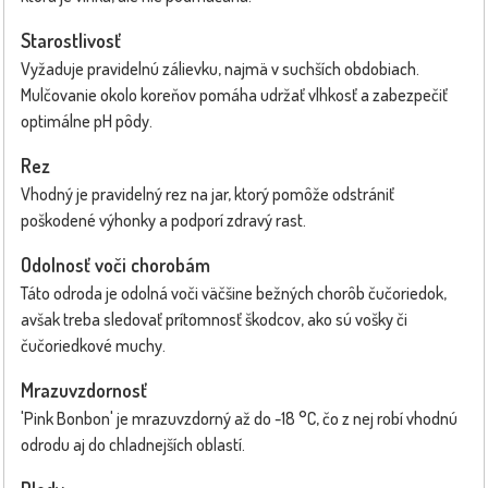
Starostlivosť
Vyžaduje pravidelnú zálievku, najmä v suchších obdobiach.
Mulčovanie okolo koreňov pomáha udržať vlhkosť a zabezpečiť
optimálne pH pôdy.
Rez
Vhodný je pravidelný rez na jar, ktorý pomôže odstrániť
poškodené výhonky a podporí zdravý rast.
Odolnosť voči chorobám
Táto odroda je odolná voči väčšine bežných chorôb čučoriedok,
avšak treba sledovať prítomnosť škodcov, ako sú vošky či
čučoriedkové muchy.
Mrazuvzdornosť
'Pink Bonbon' je mrazuvzdorný až do -18 °C, čo z nej robí vhodnú
odrodu aj do chladnejších oblastí.