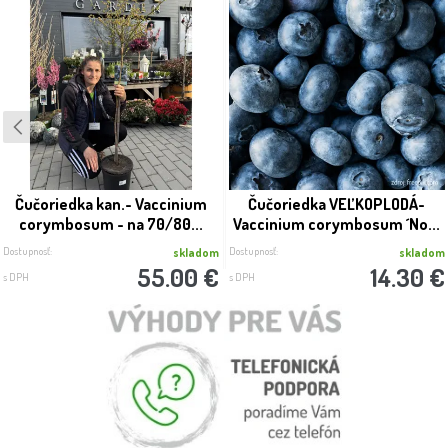
Čučoriedka kan.- Vaccinium
Čučoriedka VEĽKOPLODÁ-
corymbosum - na 70/80...
Vaccinium corymbosum ´No...
Dostupnosť:
Dostupnosť:
skladom
skladom
55.00 €
14.30 €
s DPH
s DPH