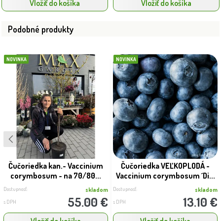
Vložiť do košíka
Vložiť do košíka
Podobné produkty
NOVINKA
NOVINKA
Čučoriedka kan.- Vaccinium
Čučoriedka VEĽKOPLODÁ -
corymbosum - na 70/80...
Vaccinium corymbosum ´Di...
Dostupnosť:
Dostupnosť:
skladom
skladom
55.00 €
13.10 €
s DPH
s DPH
Vložiť do košíka
Vložiť do košíka