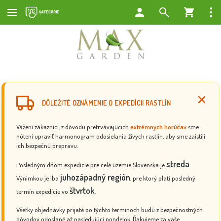
DÔLEŽITÉ OZNÁMENIE O EXPEDÍCII RASTLÍN
Vážení zákazníci, z dôvodu pretrvávajúcich
extrémnych horúčav
sme
nútení upraviť harmonogram odosielania živých rastlín, aby sme zaistili
ich bezpečnú prepravu.
streda
Posledným dňom expedície pre celé územie Slovenska je
.
juhozápadný región
Výnimkou je iba
, pre ktorý platí posledný
štvrtok
termín expedície vo
.
Všetky objednávky prijaté po týchto termínoch budú z bezpečnostných
dôvodov odoslané až nasledujúci pondelok. Ďakujeme za vaše