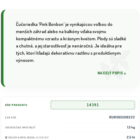
Čučoriedka 'Pink Bonbon' je vynikajúcou voľbou do
menších záhrad alebo na balkóny vďaka svojmu
kompaktnému vzrastu a krásnym kvetom. Plody sú sladké
a chutné, a jej starostlivosť je nenáročná. Je ideálna pre
tých, ktorí hľadajú dekoratívnu rastlinu s produktívnym
výnosom.
NA CELÝ POPIS ↓
14391
KÓD PRODUKTU
8591365508222
EAN KÓD
1,5 kg
ORIENTAČNÁ HMOTNOSŤ
2,5 lit
🗑️ OBJEM KONTAJNERA: K/CO/CLT