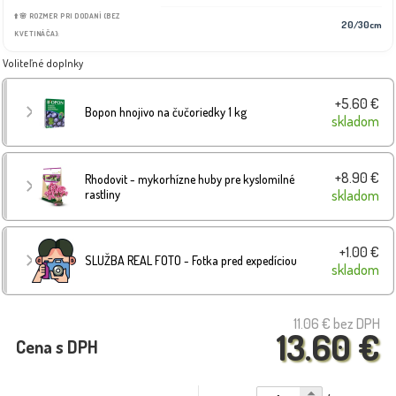
⬆️🌸 ROZMER PRI DODANÍ (BEZ
20/30cm
KVETINÁČA):
Voliteľné doplnky
+5.60 €
Bopon hnojivo na čučoriedky 1 kg
skladom
+8.90 €
Rhodovit - mykorhízne huby pre kyslomilné
rastliny
skladom
+1.00 €
SLUŽBA REAL FOTO - Fotka pred expedíciou
skladom
11.06 €
bez DPH
13.60 €
Cena s DPH