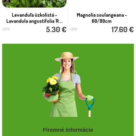
Levanduľa úzkolistá -
Magnolia soulangeana -
Lavandula angustifolia 'R...
60/80cm
5.30 €
17.60 €
s DPH
s DPH
Firemné informácie