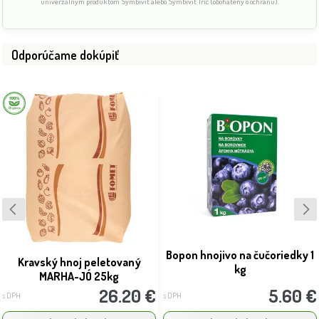
univerzálnym produktom Symbivit alebo Symbivit Tric (obohatený o ochranu).
Odporúčame dokúpiť
Bopon hnojivo na čučoriedky 1
Kravský hnoj peletovaný
kg
MARHA-JÓ 25kg
26.20 €
5.60 €
s DPH
s DPH