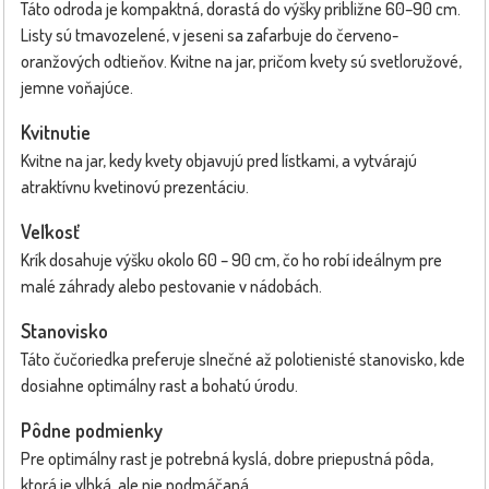
Táto odroda je kompaktná, dorastá do výšky približne 60–90 cm.
Listy sú tmavozelené, v jeseni sa zafarbuje do červeno-
oranžových odtieňov. Kvitne na jar, pričom kvety sú svetloružové,
jemne voňajúce.
Kvitnutie
Kvitne na jar, kedy kvety objavujú pred lístkami, a vytvárajú
atraktívnu kvetinovú prezentáciu.
Veľkosť
Krík dosahuje výšku okolo 60 – 90 cm, čo ho robí ideálnym pre
malé záhrady alebo pestovanie v nádobách.
Stanovisko
Táto čučoriedka preferuje slnečné až polotienisté stanovisko, kde
dosiahne optimálny rast a bohatú úrodu.
Pôdne podmienky
Pre optimálny rast je potrebná kyslá, dobre priepustná pôda,
ktorá je vlhká, ale nie podmáčaná.