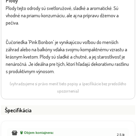
Plody
Plody tejto odrody sú svetloružové, sladké a aromatické. Sú
vhodné na priamu konzumáciu, ale aj na prípravu džemov a
pečiva.
Čučoriedka 'Pink Bonbon' je vynikajúcou voľbou do menších
záhrad alebo na balkóny vďaka svojmu kompaktnému vzrastu a
krásnym kvetom. Plody sú sladké a chutné, a jej starostlivosť je
nenáročná. Je ideálna pre tých, ktorí hľadajú dekoratívnu rastlinu
s produktívnym výnosom.
(vyhradzujeme si právo meniť tieto popisy a špecifikácie bez predošlého
upozornenia)
Špecifikácia
🗑️ Objem kontajnera:
2,5 lit