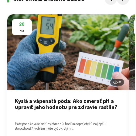
28
FEB
492
Kyslá a vápenatá pôda: Ako zmerať pH a
upraviť jeho hodnotu pre zdravie rastlín?
Máte pocit, že vaše rastliny chradnú, hoci im doprajete tú najlepšiu
starostlivosť? Problém môže byť ukrytý hl...