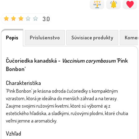
3.0
Popis
Príslušenstvo
Súvisiace produkty
Komen
Čučoriedka kanadská -
Vaccinium corymbosum
'Pink
Bonbon'
Charakteristika
'Pink Bonbon' je krásna odroda čučoriedky s kompaktným
vzrastom, ktorá je ideálna do menších záhrad a na terasy.
Zaujme svojimi ružovými kvetmi, ktoré sú výborné aj z
estetického hľadiska, a sladkými, ružovými plodmi, ktoré chutia
veľmi jemne a aromaticky.
Vzhľad