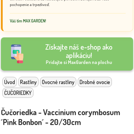
pochopenie a trpezlivosť.
Váš tím MAX GARDEN!
Získajte náš e-shop ako
aplikáciu!
Pridajte si MaxGarden na plochu
Úvod
Rastliny
Ovocné rastliny
Drobné ovocie
ČUČORIEDKY
Čučoriedka - Vaccinium corymbosum
´Pink Bonbon´ - 20/30cm