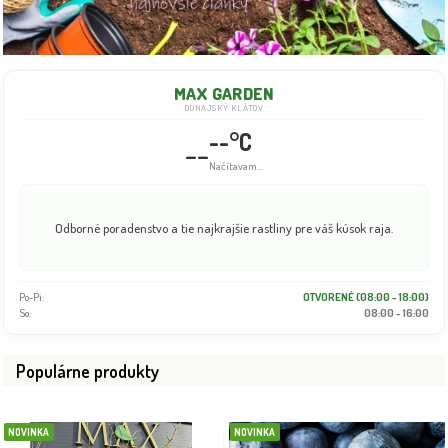
MAX GARDEN
DUNAJSKÝ KLÁTOV
--°C
--
Info dočasne nedostupné
Odborné poradenstvo a tie najkrajšie rastliny pre váš kúsok raja.
Po-Pi:
OTVORENÉ (08:00 - 18:00)
So:
08:00 - 16:00
Populárne produkty
NOVINKA
NOVINKA