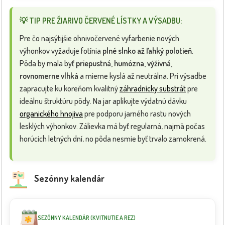
💡 TIP PRE ŽIARIVO ČERVENÉ LÍSTKY A VÝSADBU:
Pre čo najsýtijšie ohnivočervené vyfarbenie nových
výhonkov vyžaduje fotínia
plné slnko až ľahký polotieň
.
Pôda by mala byť
priepustná, humózna, výživná,
rovnomerne vlhká
a mierne kyslá až neutrálna. Pri výsadbe
zapracujte ku koreňom kvalitný
záhradnícky substrát
pre
ideálnu štruktúru pôdy. Na jar aplikujte výdatnú dávku
organického hnojiva
pre podporu jarného rastu nových
lesklých výhonkov. Zálievka má byť regularná, najmä počas
horúcich letných dní, no pôda nesmie byť trvalo zamokrená.
Sezónny kalendár
SEZÓNNY KALENDÁR (KVITNUTIE A REZ)