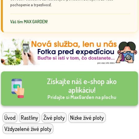
pochopenie a trpezlivosť.
Váš tím MAX GARDEN!
Získajte náš e-shop ako
aplikáciu!
Pridajte si MaxGarden na plochu
Úvod
Rastliny
Živé ploty
Nízke živé ploty
Vždyzelené živé ploty