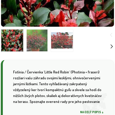
Fotínia / Červienka ´Little Red Robin´ (Photinia × fraseri)
rozžiari vašu záhradu svojimi lesklými, ohnivočervenými
jarnými lístkami. Tento vyhľadávaný zakrpatený
vždyzelený ker tvorí kompaktnú guľu a skvele sa hodí do
nižších živých plotov, skaliek aj dekoratívnych kvetináčov
na terasu. Spoznajte overené rady pre jeho pestovanie
NA CELÝ POPIS ↓