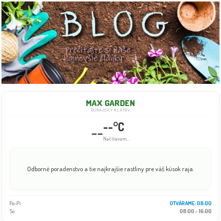
MAX GARDEN
DUNAJSKÝ KLÁTOV
--°C
--
Info dočasne nedostupné
Odborné poradenstvo a tie najkrajšie rastliny pre váš kúsok raja.
Po-Pi:
08:00 - 18:00
So:
08:00 - 16:00