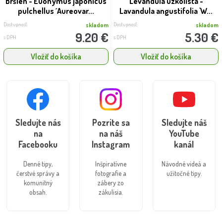
Bršlen - Euonymus japonicus
Levanduľa úzkolistá -
pulchellus ´Aureovar...
Lavandula angustifolia 'W...
Dostupnosť:
Dostupnosť:
skladom
skladom
9.20 €
5.30 €
s DPH
s DPH
Vložiť do košíka
Vložiť do košíka
Sledujte nás
Pozrite sa
Sledujte náš
na
na náš
YouTube
Facebooku
Instagram
kanál
Denné tipy,
Inšpiratívne
Návodné videá a
čerstvé správy a
fotografie a
užitočné tipy.
komunitný
zábery zo
obsah.
zákulisia.