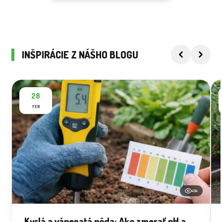
INŠPIRÁCIE Z NÁŠHO BLOGU
28
FEB
494
Kyslá a vápenatá pôda: Ako zmerať pH a