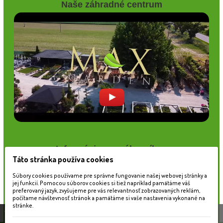
Naše záhradné centrum
Informácie pre zákazníkov
Táto stránka používa cookies
Blog
Obchodné podmienky
Súbory cookies používame pre správne fungovanie našej webovej stránky a
jej funkcií. Pomocou súborov cookies si tiež napríklad pamätáme váš
Ochrana osobných údajov
preferovaný jazyk, zvyšujeme pre vás relevantnosť zobrazovaných reklám,
Platobné možnosti
počítame návštevnosť stránok a pamätáme si vaše nastavenia vykonané na
Cenník dopravy
stránke.
Táto stránka používa súbory cookies, ktoré nám