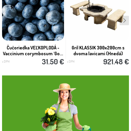
Čučoriedka VEĽKOPLODÁ -
Gril KLASSIK 300x200cm s
Vaccinium corymbosum ´Go...
dvoma lavicami (Hnedá)
31.50 €
921.48 €
s DPH
s DPH