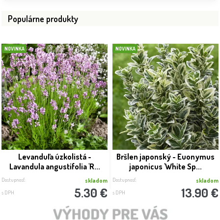
Populárne produkty
NOVINKA
NOVINKA
Levanduľa úzkolistá -
Bršlen japonský - Euonymus
Lavandula angustifolia 'R...
japonicus 'White Sp...
Dostupnosť:
Dostupnosť:
skladom
skladom
5.30 €
13.90 €
s DPH
s DPH