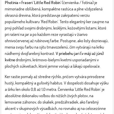
Photinia × fraseri ´Little Red Robin´
(červienka / fotínia) je
mimoriadne obľúbená, kompaktne rastúca a plne vždyzelená
okrasná drevina, ktorá predstavuje zakrpatenú verziu
populárneho kultivaru ´Red Robin´. Tento elegantný ker zaujme na
prvý pohľad svojimi drobnými, lesklými, kožovitými listami, ktoré
pri rašení na jar a po každom reze vyrastajú v žiarivo
ohnivočervenej až rubínovej farbe. Postupne, ako listy dozrievajú,
menia svoju farbu na sýtu tmavozelenú, čím vytvárajú na kríku
nádherný dvojfarebný kontrast.
V priebehu jari (v máji až júni)
kvitne
drobnými, krémovo-bielymi kvetmi usporiadanými v
plochých súkvetiach, ktoré jemne voňajú a lákajú opelovače.
Ker rastie pomaly až stredne rýchlo, pričom vytvára prirodzene
hustý, kompaktný a guľovitý habitus. V dospelosti dosahuje výšku
a šírku len okolo 0,8 až 1,0 metra. Červienka ´Little Red Robin´ je
absolútne dokonalou voľbou do nižších živých plotov, na
lemovanie záhonov, do skaliek, predzáhradiek, ako farebný
akcent v skupinových výsadbách, no rovnako aj na celosezónne