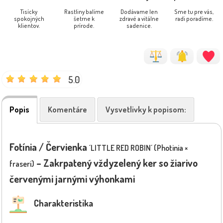
Tisícky
Rastliny balíme
Dodávame len
Sme tu pre vás,
spokojných
šetrne k
zdravé a vitálne
radi poradíme.
klientov.
prírode.
sadenice.
5.0
Popis
Komentáre
Vysvetlivky k popisom:
Fotínia / Červienka
´LITTLE RED ROBIN´ (Photinia ×
– Zakrpatený vždyzelený ker so žiarivo
fraseri)
červenými jarnými výhonkami
Charakteristika