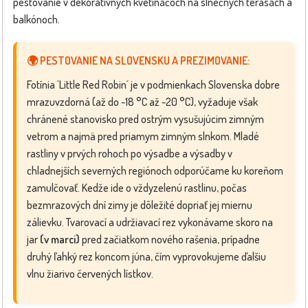
pestovanie v dekoratívnych kvetináčoch na slnečných terasách a
balkónoch.
🌍 PESTOVANIE NA SLOVENSKU A PREZIMOVANIE:
Fotínia ´Little Red Robin´ je v podmienkach Slovenska dobre
mrazuvzdorná (až do -18 °C až -20 °C), vyžaduje však
chránené stanovisko pred ostrým vysušujúcim zimným
vetrom a najmä pred priamym zimným slnkom. Mladé
rastliny v prvých rohoch po výsadbe a výsadby v
chladnejších severných regiónoch odporúčame ku koreňom
zamulčovať. Kedže ide o vždyzelenú rastlinu, počas
bezmrazových dní zimy je dôležité dopriať jej miernu
zálievku. Tvarovací a udržiavací rez vykonávame skoro na
jar
(v marci)
pred začiatkom nového rašenia, prípadne
druhý ľahký rez koncom júna, čím vyprovokujeme ďalšiu
vlnu žiarivo červených lístkov.