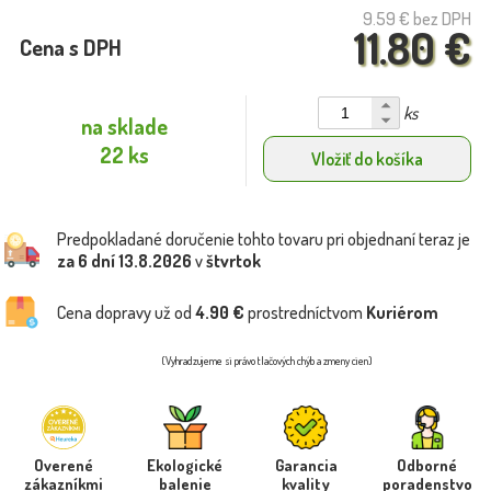
9.59 €
bez DPH
11.80 €
Cena s DPH
ks
na sklade
22 ks
Vložiť do košíka
Predpokladané doručenie tohto tovaru pri objednaní teraz je
za 6 dní
13.8.2026
v
štvrtok
Cena dopravy už od
4.90 €
prostredníctvom
Kuriérom
(Vyhradzujeme si právo tlačových chýb a zmeny cien)
Overené
Ekologické
Garancia
Odborné
zákazníkmi
balenie
kvality
poradenstvo