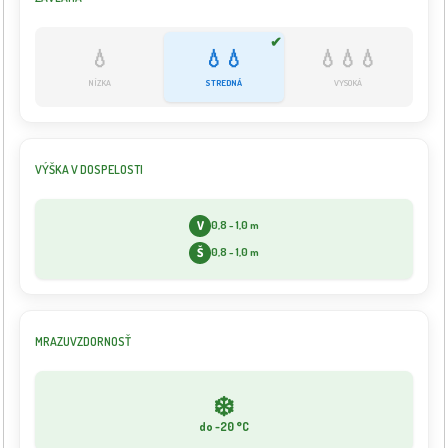
✔
💧
💧💧
💧💧💧
NÍZKA
STREDNÁ
VYSOKÁ
VÝŠKA V DOSPELOSTI
V
0,8 - 1,0 m
Š
0,8 - 1,0 m
MRAZUVZDORNOSŤ
❄️
do -20 °C