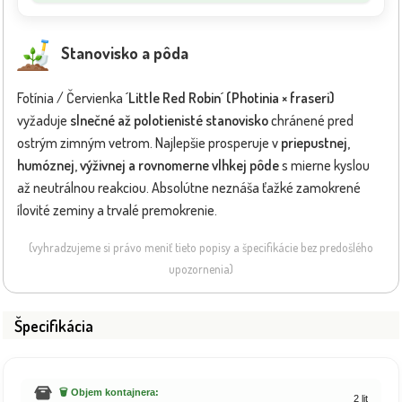
Stanovisko a pôda
Fotínia / Červienka
´Little Red Robin´ (Photinia × fraseri)
vyžaduje
slnečné až polotienisté stanovisko
chránené pred
ostrým zimným vetrom. Najlepšie prosperuje v
priepustnej,
humóznej, výživnej a rovnomerne vlhkej pôde
s mierne kyslou
až neutrálnou reakciou. Absolútne neznáša ťažké zamokrené
ílovité zeminy a trvalé premokrenie.
(vyhradzujeme si právo meniť tieto popisy a špecifikácie bez predošlého
upozornenia)
Špecifikácia
🗑️ Objem kontajnera:
2 lit