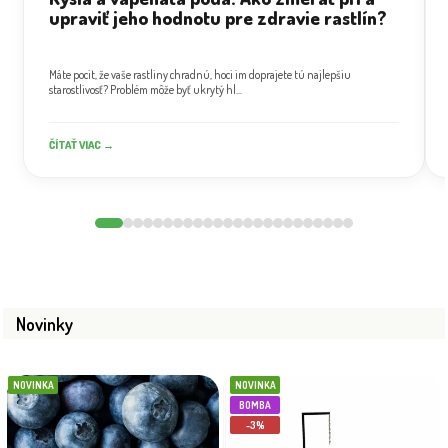
upraviť jeho hodnotu pre zdravie rastlín?
Máte pocit, že vaše rastliny chradnú, hoci im doprajete tú najlepšiu
starostlivosť? Problém môže byť ukrytý hl...
ČÍTAŤ VIAC →
Novinky
NOVINKA
NOVINKA
BOMBA
-3%