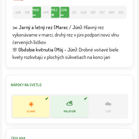
MAR
MÁJ
JÚN
JAN
FEB
APR
JÚL
AUG
SEP
OKT
NOV
DEC
✂️
🌸
✂️
✂️
Jarný a letný rez (Marec / Jún):
Hlavný rez
vykonávame v marci, druhý rez v júni podporí novú vlnu
červených lístkov.
🌸
Obdobie kvitnutia (Máj - Jún):
Drobné voňavé biele
kvety rozkvitajú v plochých súkvetiach na konci jari.
NÁROKY NA SVETLO
✔
✔
☀️
⛅
☁️
SLNKO
POLOTIEŇ
TIEŇ
ZÁVLAHA