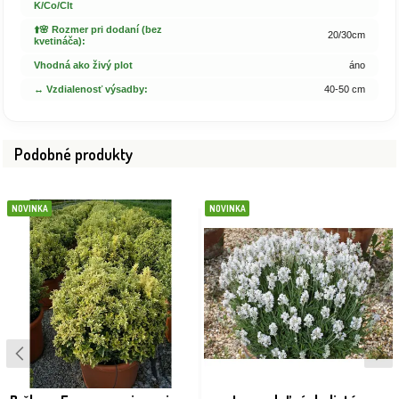
K/Co/Clt
⬆️🌸 Rozmer pri dodaní (bez
20/30cm
kvetináča):
Vhodná ako živý plot
áno
↔️ Vzdialenosť výsadby:
40-50 cm
Podobné produkty
NOVINKA
NOVINKA