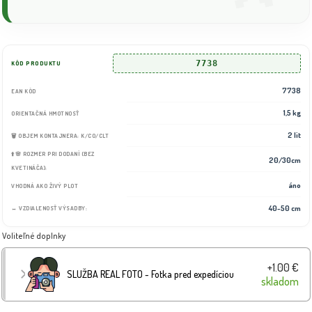
7738
KÓD PRODUKTU
7738
EAN KÓD
1,5 kg
ORIENTAČNÁ HMOTNOSŤ
2 lit
🗑️ OBJEM KONTAJNERA: K/CO/CLT
⬆️🌸 ROZMER PRI DODANÍ (BEZ
20/30cm
KVETINÁČA):
áno
VHODNÁ AKO ŽIVÝ PLOT
40-50 cm
↔️ VZDIALENOSŤ VÝSADBY:
Voliteľné doplnky
+1.00 €
SLUŽBA REAL FOTO - Fotka pred expedíciou
skladom