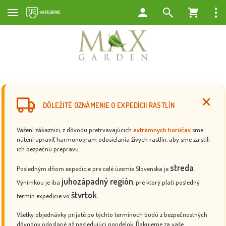
DÔLEŽITÉ OZNÁMENIE O EXPEDÍCII RASTLÍN
Vážení zákazníci, z dôvodu pretrvávajúcich
extrémnych horúčav
sme
nútení upraviť harmonogram odosielania živých rastlín, aby sme zaistili
ich bezpečnú prepravu.
streda
Posledným dňom expedície pre celé územie Slovenska je
.
juhozápadný región
Výnimkou je iba
, pre ktorý platí posledný
štvrtok
termín expedície vo
.
Všetky objednávky prijaté po týchto termínoch budú z bezpečnostných
dôvodov odoslané až nasledujúci pondelok. Ďakujeme za vaše