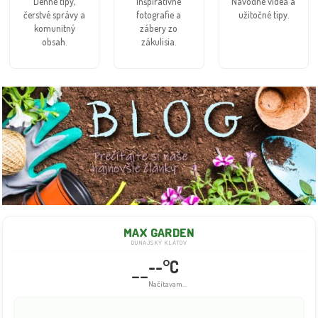
Denné tipy,
Inšpiratívne
Návodné videá a
čerstvé správy a
fotografie a
užitočné tipy.
komunitný
zábery zo
obsah.
zákulisia.
MAX GARDEN
DUNAJSKÝ KLÁTOV
--°C
--
Načítavam...