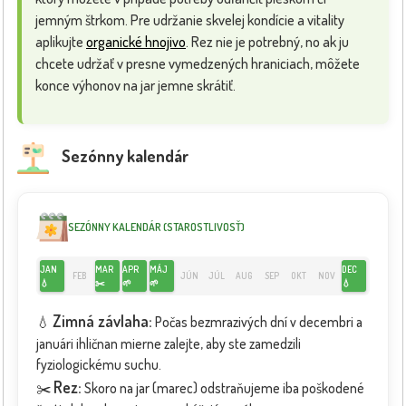
jemným štrkom. Pre udržanie skvelej kondície a vitality
aplikujte
organické hnojivo
. Rez nie je potrebný, no ak ju
chcete udržať v presne vymedzených hraniciach, môžete
konce výhonov na jar jemne skrátiť.
Sezónny kalendár
SEZÓNNY KALENDÁR (STAROSTLIVOSŤ)
JAN
MAR
APR
MÁJ
DEC
FEB
JÚN
JÚL
AUG
SEP
OKT
NOV
💧
✂️
🌱
🌱
💧
Zimná závlaha:
💧
Počas bezmrazivých dní v decembri a
januári ihličnan mierne zalejte, aby ste zamedzili
fyziologickému suchu.
Rez:
✂️
Skoro na jar (marec) odstraňujeme iba poškodené