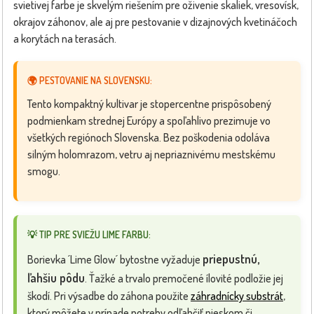
svietivej farbe je skvelým riešením pre oživenie skaliek, vresovísk,
okrajov záhonov, ale aj pre pestovanie v dizajnových kvetináčoch
a korytách na terasách.
🌍 PESTOVANIE NA SLOVENSKU:
Tento kompaktný kultivar je stopercentne prispôsobený
podmienkam strednej Európy a spoľahlivo prezimuje vo
všetkých regiónoch Slovenska. Bez poškodenia odoláva
silným holomrazom, vetru aj nepriaznivému mestskému
smogu.
💡 TIP PRE SVIEŽU LIME FARBU:
priepustnú,
Borievka ´Lime Glow´ bytostne vyžaduje
ľahšiu pôdu
. Ťažké a trvalo premočené ílovité podložie jej
škodí. Pri výsadbe do záhona použite
záhradnícky substrát
,
ktorý môžete v prípade potreby odľahčiť pieskom či