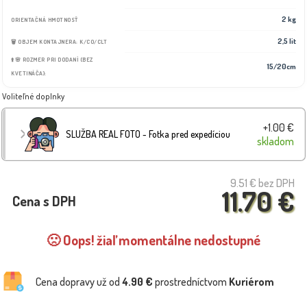
2 kg
ORIENTAČNÁ HMOTNOSŤ
2,5 lit
🗑️ OBJEM KONTAJNERA: K/CO/CLT
⬆️🌸 ROZMER PRI DODANÍ (BEZ
15/20cm
KVETINÁČA):
Voliteľné doplnky
+1.00 €
SLUŽBA REAL FOTO - Fotka pred expedíciou
skladom
9.51 €
bez DPH
11.70 €
Cena s DPH
🙁 Oops! žiaľ momentálne nedostupné
Cena dopravy už od
4.90 €
prostredníctvom
Kuriérom