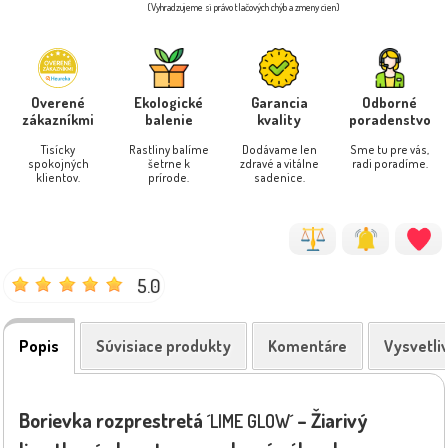
(Vyhradzujeme si právo tlačových chýb a zmeny cien)
Overené
Ekologické
Garancia
Odborné
zákazníkmi
balenie
kvality
poradenstvo
Tisícky
Rastliny balíme
Dodávame len
Sme tu pre vás,
spokojných
šetrne k
zdravé a vitálne
radi poradíme.
klientov.
prírode.
sadenice.
5.0
Popis
Súvisiace produkty
Komentáre
Vysvetli
Borievka rozprestretá
– Žiarivý
´LIME GLOW´