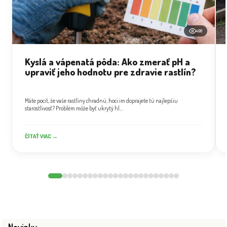
498
Kyslá a vápenatá pôda: Ako zmerať pH a
upraviť jeho hodnotu pre zdravie rastlín?
Máte pocit, že vaše rastliny chradnú, hoci im doprajete tú najlepšiu
starostlivosť? Problém môže byť ukrytý hl...
ČÍTAŤ VIAC →