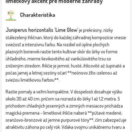
limetkový akcent pre moderné záhrady
Charakteristika
Juniperus horizontalis ´Lime Glow´
je prekrásny, nízky
stálezelený ihličnan, ktorý do každej záhradnej kompozície vnesie
sviežosť a intenzívnu farbu. Na rozdiel od úplne plochých
plazivých borievok rastie tento kultivar skôr do šírky vo forme
úhľadného, mierne lievikovitého až vankúšovitého trsu so
zníženým stredom. Ihličie je jemné, husté, ihlicovité až šupinaté a
počas jarnej a letnej sezóny očarí **neónovo žlto-zelenou až
sviežou limetkovou farbou**.
Rastie pomaly a veľmi kompaktne. V dospelosti dosahuje výšku
okolo 30 až 40 cm, pričom sa rozrastá do šírky 1 až 1,2 metra. S
príchodom chladných jesenných a zimných mesiacov prichádza
magická premena – limetkové ihličie naberá **pútavé medené,
oranžovo-bronzové až jemne purpurové tóny**, čím zabezpečuje
atraktivitu záhona po celý rok. Vďaka svojmu unikátnemu tvaru a