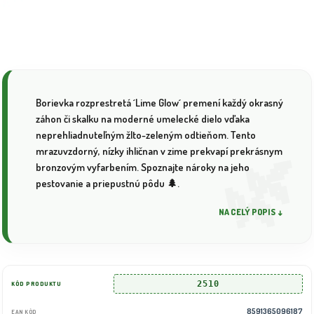
Borievka rozprestretá ´Lime Glow´ premení každý okrasný
záhon či skalku na moderné umelecké dielo vďaka
neprehliadnuteľným žlto-zeleným odtieňom. Tento
mrazuvzdorný, nízky ihličnan v zime prekvapí prekrásnym
bronzovým vyfarbením. Spoznajte nároky na jeho
pestovanie a priepustnú pôdu 🌲.
NA CELÝ POPIS ↓
2510
KÓD PRODUKTU
8591365096187
EAN KÓD