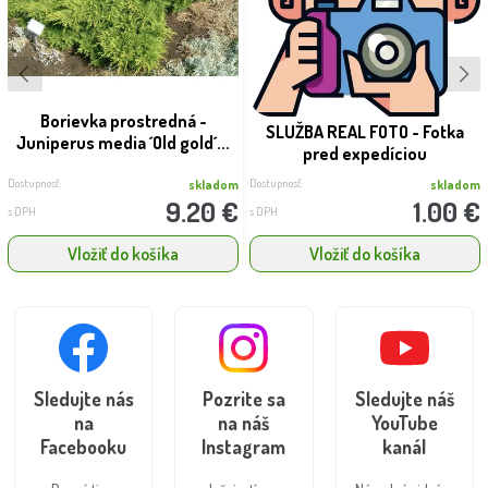
Borievka prostredná -
SLUŽBA REAL FOTO - Fotka
Juniperus media ´Old gold´...
pred expedíciou
Dostupnosť:
Dostupnosť:
skladom
skladom
9.20 €
1.00 €
s DPH
s DPH
Vložiť do košíka
Vložiť do košíka
Sledujte nás
Pozrite sa
Sledujte náš
na
na náš
YouTube
Facebooku
Instagram
kanál