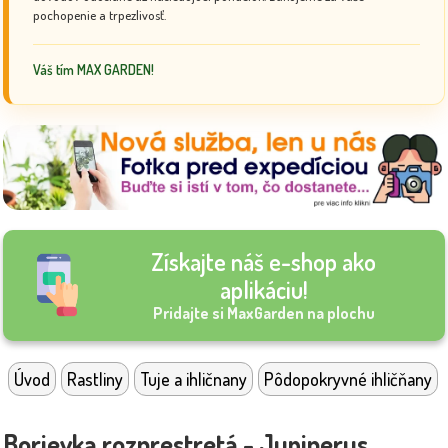
pochopenie a trpezlivosť.
Váš tím MAX GARDEN!
Získajte náš e-shop ako
aplikáciu!
Pridajte si MaxGarden na plochu
Úvod
Rastliny
Tuje a ihličnany
Pôdopokryvné ihličňany
Borievka rozprestretá - Juniperus