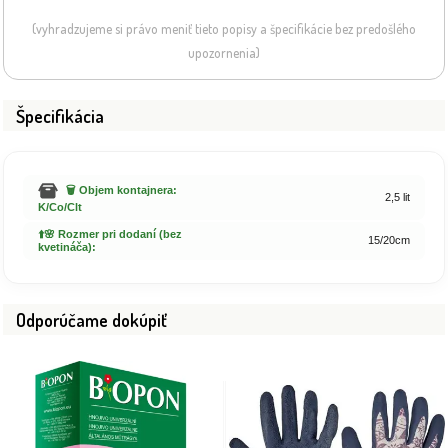
(vyhradzujeme si právo meniť tieto popisy a špecifikácie bez predošlého
upozornenia)
Špecifikácia
🗑️ Objem kontajnera:
2,5 lit
K/Co/Clt
⬆️🌸 Rozmer pri dodaní (bez
15/20cm
kvetináča):
Odporúčame dokúpiť