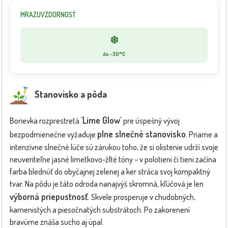
MRAZUVZDORNOSŤ
❄️
do -30°C
Stanovisko a pôda
´Lime Glow´
Borievka rozprestretá
pre úspešný vývoj
plne slnečné stanovisko
bezpodmienečne vyžaduje
. Priame a
intenzívne slnečné lúče sú zárukou toho, že si olistenie udrží svoje
neuveriteľne jasné limetkovo-žlté tóny – v polotieni či tieni začína
farba blednúť do obyčajnej zelenej a ker stráca svoj kompaktný
tvar. Na pôdu je táto odroda nanajvýš skromná, kľúčová je len
výborná priepustnosť
. Skvele prosperuje v chudobných,
kamenistých a piesočnatých substrátoch. Po zakorenení
bravúrne znáša sucho aj úpal.