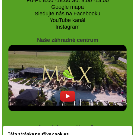
Po-Pi: 8:00 -18:00 So: 8:00 -13:00
Google mapa
Sledujte nás na Facebooku
YouTube kanál
Instagram
Naše záhradné centrum
Informácie pre zákazníkov
Táto stránka používa cookies