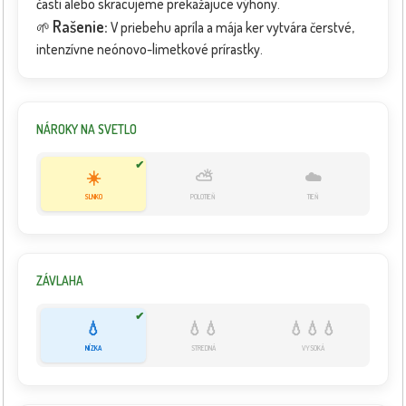
časti alebo skracujeme prekážajúce výhony.
Rašenie:
🌱
V priebehu apríla a mája ker vytvára čerstvé,
intenzívne neónovo-limetkové prírastky.
NÁROKY NA SVETLO
✔
☀️
⛅
☁️
SLNKO
POLOTIEŇ
TIEŇ
ZÁVLAHA
✔
💧
💧💧
💧💧💧
NÍZKA
STREDNÁ
VYSOKÁ