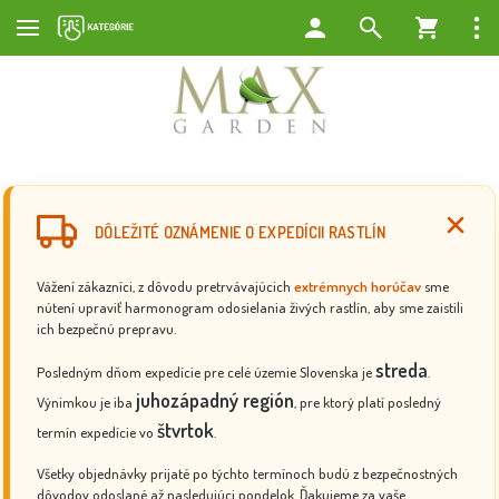
DÔLEŽITÉ OZNÁMENIE O EXPEDÍCII RASTLÍN
Vážení zákazníci, z dôvodu pretrvávajúcich
extrémnych horúčav
sme
nútení upraviť harmonogram odosielania živých rastlín, aby sme zaistili
ich bezpečnú prepravu.
streda
Posledným dňom expedície pre celé územie Slovenska je
.
juhozápadný región
Výnimkou je iba
, pre ktorý platí posledný
štvrtok
termín expedície vo
.
Všetky objednávky prijaté po týchto termínoch budú z bezpečnostných
dôvodov odoslané až nasledujúci pondelok. Ďakujeme za vaše