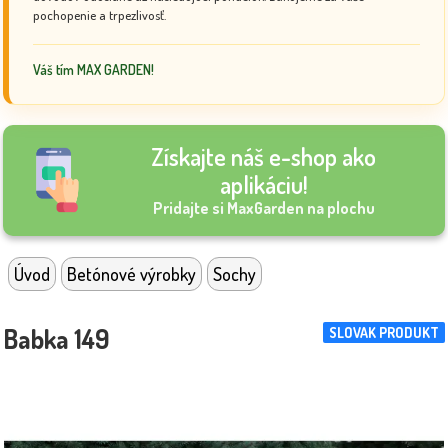
pochopenie a trpezlivosť.
Váš tím MAX GARDEN!
Získajte náš e-shop ako
aplikáciu!
Pridajte si MaxGarden na plochu
Úvod
Betónové výrobky
Sochy
Babka 149
SLOVAK PRODUKT