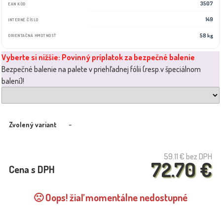
3507
EAN KÓD
149
INTERNÉ ČÍSLO
58 kg
ORIENTAČNÁ HMOTNOSŤ
Vyberte si nižšie: Povinný príplatok za bezpečné balenie
Bezpečné balenie na palete v priehľadnej fólii (resp.v špeciálnom
balení)!
-
Zvolený variant
59.11 €
bez DPH
72.70 €
Cena s DPH
🙁 Oops! žiaľ momentálne nedostupné