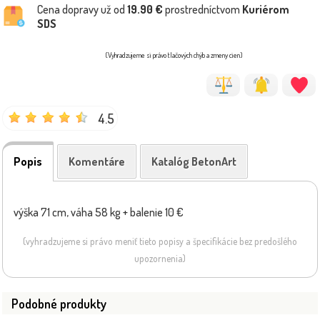
Cena dopravy už od
19.90 €
prostredníctvom
Kuriérom
SDS
(Vyhradzujeme si právo tlačových chýb a zmeny cien)
4.5
Popis
Komentáre
Katalóg BetonArt
výška 71 cm, váha 58 kg + balenie 10 €
(vyhradzujeme si právo meniť tieto popisy a špecifikácie bez predošlého
upozornenia)
Podobné produkty