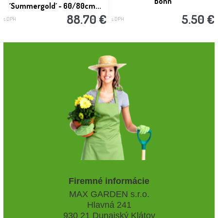
´Bonn´
´Summergold´ - 60/80cm...
88.70 €
5.50 €
s DPH
s DPH
Firemné informácie
MAX GARDEN s.r.o.
Hlavná 241
930 21 Dunajský Klátov