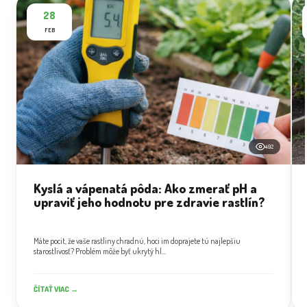
28
FEB
492
Kyslá a vápenatá pôda: Ako zmerať pH a
upraviť jeho hodnotu pre zdravie rastlín?
Máte pocit, že vaše rastliny chradnú, hoci im doprajete tú najlepšiu
starostlivosť? Problém môže byť ukrytý hl...
ČÍTAŤ VIAC →