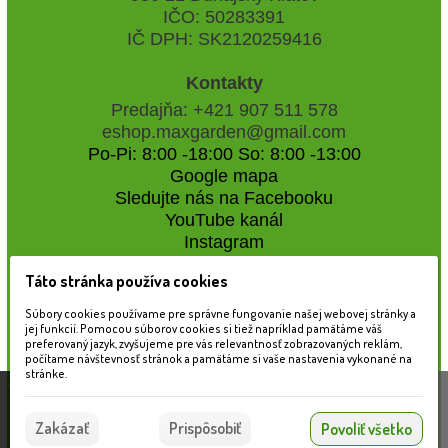
IČO: 50283391
IČ DPH: SK2120259416
Kontakty
Predajňa: +421 907 511 578
eshop.maxgarden@gmail.com
Po-Pi: 8:00 -18:00 So: 8:00 -13:00
Google mapa
Sledujte nás na Facebooku
YouTube kanál
Instagram
Táto stránka používa cookies
Naše záhradné centrum
Súbory cookies používame pre správne fungovanie našej webovej stránky a
jej funkcií. Pomocou súborov cookies si tiež napríklad pamätáme váš
preferovaný jazyk, zvyšujeme pre vás relevantnosť zobrazovaných reklám,
počítame návštevnosť stránok a pamätáme si vaše nastavenia vykonané na
stránke.
Táto stránka používa súbory cookies, ktoré nám
pomáhajú poskytovať služby. Používaním našich
Súhlasím
Zakázať
Prispôsobiť
Povoliť všetko
služieb vyjadrujete súhlas s používaním súborov