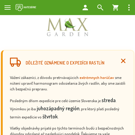
DÔLEŽITÉ OZNÁMENIE O EXPEDÍCII RASTLÍN
Vážení zákazníci, z dôvodu pretrvávajúcich
extrémnych horúčav
sme
nútení upraviť harmonogram odosielania živých rastlín, aby sme zaistili
ich bezpečnú prepravu.
streda
Posledným dňom expedície pre celé územie Slovenska je
.
juhozápadný región
Výnimkou je iba
, pre ktorý platí posledný
štvrtok
termín expedície vo
.
Všetky objednávky prijaté po týchto termínoch budú z bezpečnostných
dôvodov odoslané až nasledujúci pondelok. Ďakujeme za vaše