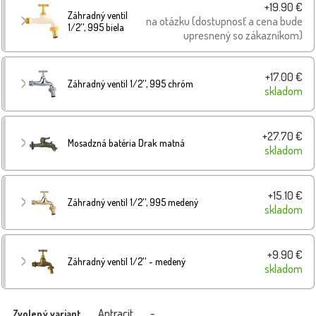
+19.90 €
Záhradný ventil
na otázku (dostupnosť a cena bude
1/2'', 995 biela
upresnený so zákazníkom)
+17.00 €
Záhradný ventil 1/2'', 995 chróm
skladom
+27.70 €
Mosadzná batéria Drak matná
skladom
+15.10 €
Záhradný ventil 1/2'', 995 medený
skladom
+9.90 €
Záhradný ventil 1/2'' - medený
skladom
Antracit
-
Zvolený variant