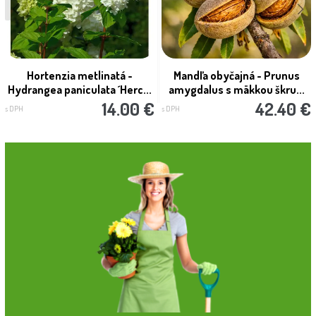
Hortenzia metlinatá -
Mandľa obyčajná - Prunus
Hydrangea paniculata ´Herc...
amygdalus s mäkkou škru...
14.00 €
42.40 €
s DPH
s DPH