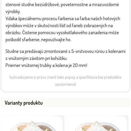
stenové studne bezúdržbové, poveternostne a mrazuvzdorné
výrobky.
Vďaka špeciálnemu procesu farbenia sa farba našich hotových
výrobkov môže v skutočnosti líšiť od farieb zobrazených na
obrázku. Čistenie pomocou vysokotlakového zariadenia môže
poškodiť sfarbenie, nepoužívajte ho.
Studne sa predávajú zmontované s 5-vrstvovou rúrou s kolenami
s vnútorným závitom pri kohútiku.
Priemer vnútornej trubky a kolena je 20 mm!
(vyhradzujeme si právo meniť tieto popisy a špecifikácie bez predošlého
upozornenia)
Varianty produktu