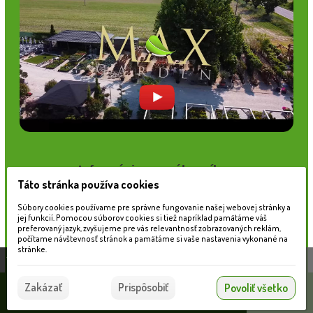
Informácie pre zákazníkov
Táto stránka používa cookies
Blog
Obchodné podmienky
Súbory cookies používame pre správne fungovanie našej webovej stránky a
Ochrana osobných údajov
jej funkcií. Pomocou súborov cookies si tiež napríklad pamätáme váš
preferovaný jazyk, zvyšujeme pre vás relevantnosť zobrazovaných reklám,
Platobné možnosti
počítame návštevnosť stránok a pamätáme si vaše nastavenia vykonané na
Cenník dopravy
stránke.
Táto stránka používa súbory cookies, ktoré nám
pomáhajú poskytovať služby. Používaním našich
Súhlasím
Zakázať
Prispôsobiť
Povoliť všetko
služieb vyjadrujete súhlas s používaním súborov
© 2026 WEXBO |
www.wexbo.com
|
Prihlásiť
cookies.
Viac informácií nájdete tu.