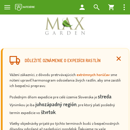
DÔLEŽITÉ OZNÁMENIE O EXPEDÍCII RASTLÍN
Vážení zákazníci, z dôvodu pretrvávajúcich
extrémnych horúčav
sme
nútení upraviť harmonogram odosielania živých rastlín, aby sme zaistili
ich bezpečnú prepravu.
streda
Posledným dňom expedície pre celé územie Slovenska je
.
juhozápadný región
Výnimkou je iba
, pre ktorý platí posledný
štvrtok
termín expedície vo
.
Všetky objednávky prijaté po týchto termínoch budú z bezpečnostných
dôvodov odoslané až nasledujúci pondelok. Ďakujeme za vaše