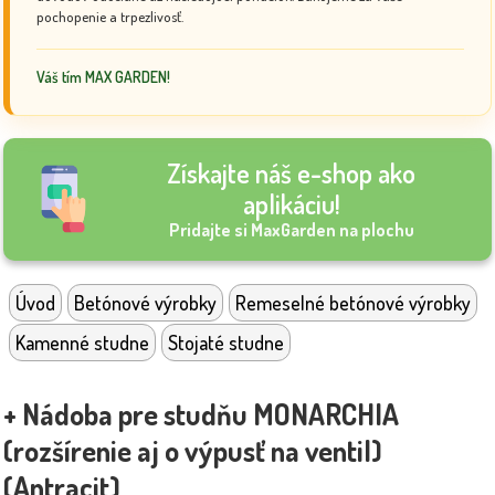
pochopenie a trpezlivosť.
Váš tím MAX GARDEN!
Získajte náš e-shop ako
aplikáciu!
Pridajte si MaxGarden na plochu
Úvod
Betónové výrobky
Remeselné betónové výrobky
Kamenné studne
Stojaté studne
+ Nádoba pre studňu MONARCHIA
(rozšírenie aj o výpusť na ventil)
(Antracit)