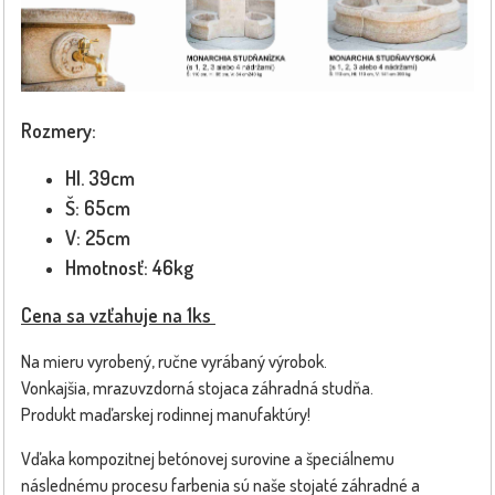
Rozmery:
Hl. 39cm
Š: 65cm
V: 25cm
Hmotnosť: 46kg
Cena sa vzťahuje na 1ks
Na mieru vyrobený, ručne vyrábaný výrobok.
Vonkajšia, mrazuvzdorná stojaca záhradná studňa.
Produkt maďarskej rodinnej manufaktúry!
Vďaka kompozitnej betónovej surovine a špeciálnemu
následnému procesu farbenia sú naše stojaté záhradné a