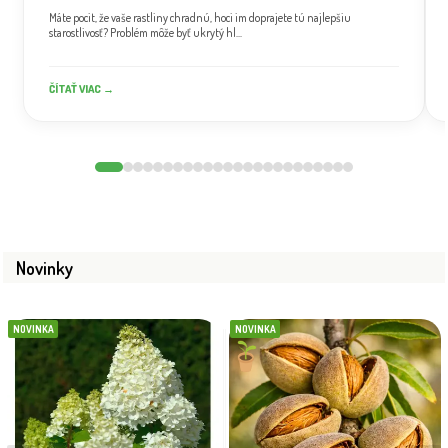
Máte pocit, že vaše rastliny chradnú, hoci im doprajete tú najlepšiu
starostlivosť? Problém môže byť ukrytý hl...
ČÍTAŤ VIAC →
Novinky
NOVINKA
NOVINKA