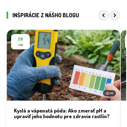
INŠPIRÁCIE Z NÁŠHO BLOGU
28
FEB
499
Kyslá a vápenatá pôda: Ako zmerať pH a
upraviť jeho hodnotu pre zdravie rastlín?