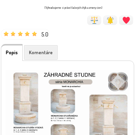
(Vyhradzujeme si právo tlačových chýb a zmeny cien)
5.0
Popis
Komentáre