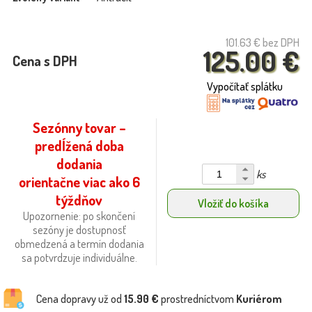
101.63 €
bez DPH
125.00 €
Cena s DPH
Vypočítať splátku
Sezónny tovar –
predĺžená doba
dodania
ks
orientačne viac ako 6
týždňov
Vložiť do košíka
Upozornenie: po skončení
sezóny je dostupnosť
obmedzená a termín dodania
sa potvrdzuje individuálne.
Cena dopravy už od
15.90 €
prostredníctvom
Kuriérom