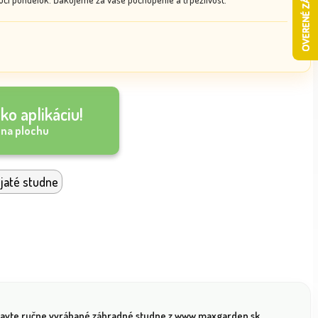
ko aplikáciu!
 na plochu
jaté studne
javte ručne vyrábané záhradné studne z www.maxgarden.sk,