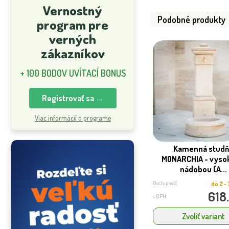
Vernostný
Podobné produkty
program pre
verných
zákazníkov
+ 100 BODOV UVÍTACÍ BONUS
Registrovať sa →
Viac informácií o programe
Kamenná studň
MONARCHIA - vysok
nádobou (A...
Dostupnosť:
do 2 -
618
s DPH
Zvoliť variant