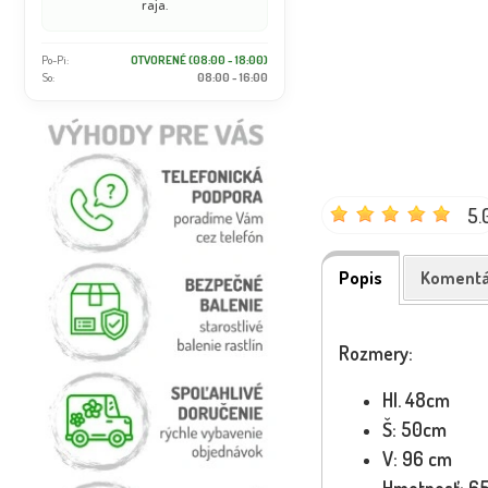
raja.
Po-Pi:
OTVORENÉ (08:00 - 18:00)
So:
08:00 - 16:00
5.
Popis
Komentá
Rozmery:
Hl. 48cm
Š: 50cm
V: 96 cm