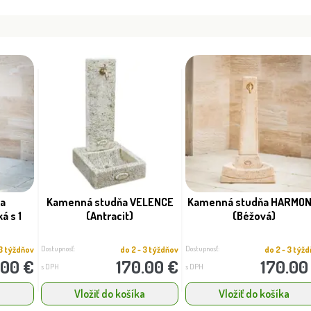
a
Kamenná studňa VELENCE
Kamenná studňa HARMON
á s 1
(Antracit)
(Béžová)
Dostupnosť:
Dostupnosť:
 3 týždňov
do 2 - 3 týždňov
do 2 - 3 týž
.00 €
170.00 €
170.00
s DPH
s DPH
Vložiť do košíka
Vložiť do košíka