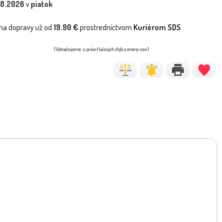
.8.2026
v
piatok
na dopravy už od
19.90 €
prostredníctvom
Kuriérom SDS
(Vyhradzujeme si právo tlačových chýb a zmeny cien)