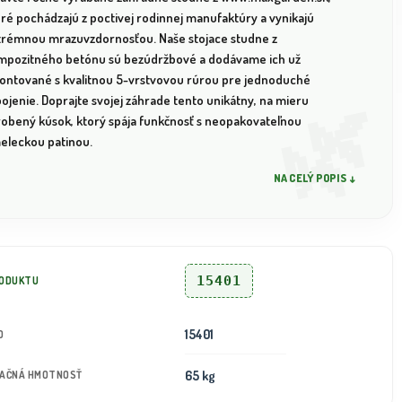
oré pochádzajú z poctivej rodinnej manufaktúry a vynikajú
trémnou mrazuvzdornosťou. Naše stojace studne z
mpozitného betónu sú bezúdržbové a dodávame ich už
ontované s kvalitnou 5-vrstvovou rúrou pre jednoduché
ojenie. Doprajte svojej záhrade tento unikátny, na mieru
robený kúsok, ktorý spája funkčnosť s neopakovateľnou
eleckou patinou.
NA CELÝ POPIS ↓
15401
RODUKTU
15401
D
65 kg
TAČNÁ HMOTNOSŤ