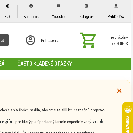
EUR
Facebook
Youtube
Instagram
Prihlásiť sa
je prázdny
dať
Prihlásenie
za 0.00 €
EÁ
ČASTO KLADENÉ OTÁZKY
ielania živých rastlín, aby sme zaistili ich bezpečnú prepravu.
región
štvrtok
, pre ktorý platí posledný termín expedície vo
.
ci pondelok. Ďakujeme za vaše pochopenie a trpezlivosť.