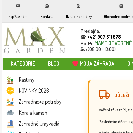
napíšte nám
Kontakt
Nákup na splátky
Obchodné podmie
Predajňa:
☎
+421 907 511 578
MÁME OTVORENÉ
Po-Pi:
So:
(08:00 - 13:00)
KATEGÓRIE
BLOG
MOJA ZÁHRADA
O 
Rastliny
NOVINKY 2026
DÔLEŽIT
Záhradnícke potreby
Vážení zákazníci, z 
Kôra a kameň
Posledným dňom exp
Záhradné umývadlá
Všetky objednávky p