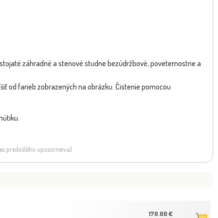
stojaté záhradné a stenové studne bezúdržbové, poveternostne a
šiť od farieb zobrazených na obrázku. Čistenie pomocou
hútiku.
 bez predošlého upozornenia)
170.00 €