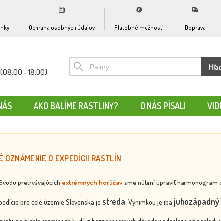
nky
Ochrana osobných údajov
Platobné možnosti
Doprava
Hľa
(08:00 - 18:00)
NÁS
AKO BALÍME RASTLINY?
O NÁS PÍSALI
VID
É OZNÁMENIE O EXPEDÍCII RASTLÍN
dôvodu pretrvávajúcich
extrémnych horúčav
sme nútení upraviť harmonogram odos
streda
juhozápadný 
edície pre celé územie Slovenska je
. Výnimkou je iba
rijaté po týchto termínoch budú z bezpečnostných dôvodov odoslané až nasledujú