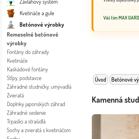
Závlahový systém
Kvetináče a gule
Váš tím MAX GAR
Betónové výrobky
Remeselné betónové
výrobky
Fontány do záhrady
Kvetináče
Kaskádové fontány
Stĺpy, podstavce
Úvod
Betónové vý
Záhradné studničky, umývadlá
Zvieratá
Kamenná stud
Doplnky japonských záhrad
Záhradné sedenie
Trpaslíci a strašidlá
Sochy a zvieratá s kvetináčom
Sochy