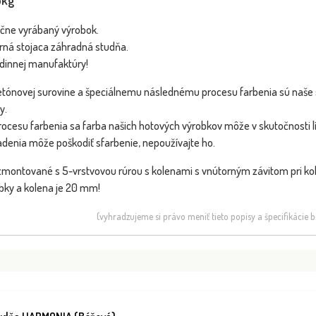
5kg
učne vyrábaný výrobok.
rná stojaca záhradná studňa.
dinnej manufaktúry!
tónovej surovine a špeciálnemu následnému procesu farbenia sú naše 
y.
cesu farbenia sa farba našich hotových výrobkov môže v skutočnosti lí
denia môže poškodiť sfarbenie, nepoužívajte ho.
zmontované s 5-vrstvovou rúrou s kolenami s vnútorným závitom pri ko
bky a kolena je 20 mm!
(vyhradzujeme si právo meniť tieto popisy a špecifikácie