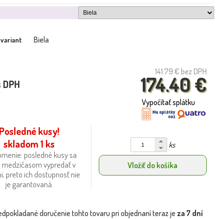
Biela
 variant
141.79 €
bez DPH
174.40 €
s DPH
Vypočítať splátku
Posledné kusy!
skladom 1 ks
ks
rnenie: posledné kusy sa
 medzičasom vypredať v
Vložiť do košíka
i, preto ich dostupnosť nie
je garantovaná.
edpokladané doručenie tohto tovaru pri objednaní teraz je
za 7 dní