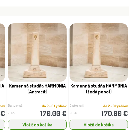
IA
Kamenná studňa HARMONIA
Kamenná studňa HARMONIA
(Antracit)
(šedá popol)
Dostupnosť:
Dostupnosť:
dňov
do 2 - 3 týždňov
do 2 - 3 týždňov
 €
170.00 €
170.00 €
s DPH
s DPH
Vložiť do košíka
Vložiť do košíka