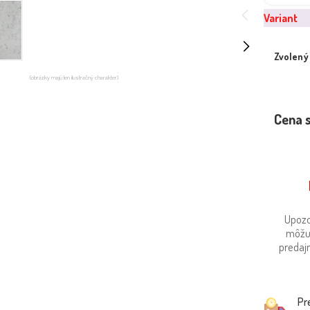
Variant
Zvolený
(obrázky majú len ilustračný charakter)
Cena 
Upozo
môžu
predajn
Pr