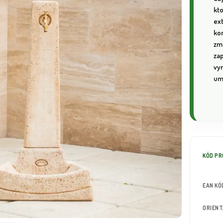
kt
ex
ko
zm
zap
vy
um
KÓD P
EAN KÓ
ORIEN