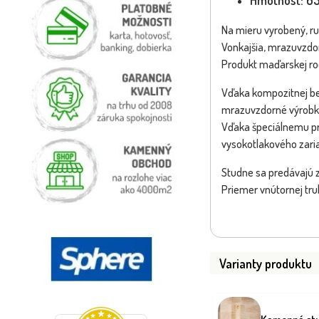
Hmotnosť: 6
Na mieru vyrobený, r
Vonkajšia, mrazuvzdo
Produkt maďarskej ro
Vďaka kompozitnej be
mrazuvzdorné výrobk
Vďaka špeciálnemu pro
vysokotlakového zaria
Studne sa predávajú 
Priemer vnútornej tru
Varianty produktu