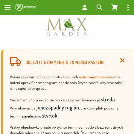
DÔLEŽITÉ OZNÁMENIE O EXPEDÍCII RASTLÍN
Vážení zákazníci, z dôvodu pretrvávajúcich
extrémnych horúčav
sme
nútení upraviť harmonogram odosielania živých rastlín, aby sme zaistili
ich bezpečnú prepravu.
streda
Posledným dňom expedície pre celé územie Slovenska je
.
juhozápadný región
Výnimkou je iba
, pre ktorý platí posledný
štvrtok
termín expedície vo
.
Všetky objednávky prijaté po týchto termínoch budú z bezpečnostných
dôvodov odoslané až nasledujúci pondelok. Ďakujeme za vaše