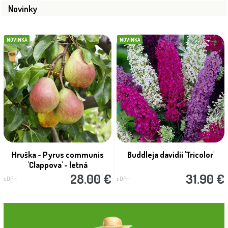
Novinky
NOVINKA
NOVINKA
Hruška - Pyrus communis
Buddleja davidii 'Tricolor'
'Clappova' - letná
28.00 €
31.90 €
s DPH
s DPH