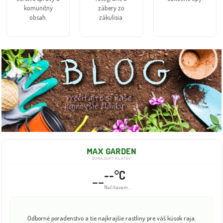
komunitný
zábery zo
obsah.
zákulisia.
MAX GARDEN
DUNAJSKÝ KLÁTOV
--°C
--
Načítavam...
Odborné poradenstvo a tie najkrajšie rastliny pre váš kúsok raja.