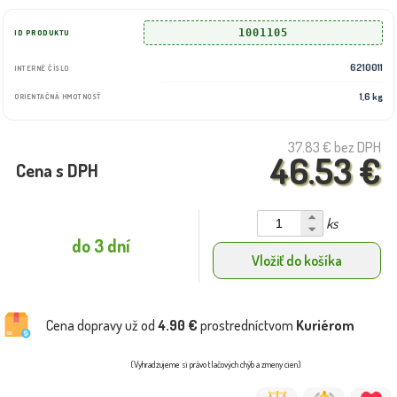
1001105
ID PRODUKTU
6210011
INTERNÉ ČÍSLO
1,6 kg
ORIENTAČNÁ HMOTNOSŤ
37.83 €
bez DPH
46.53 €
Cena s DPH
ks
do 3 dní
Vložiť do košíka
Cena dopravy už od
4.90 €
prostredníctvom
Kuriérom
(Vyhradzujeme si právo tlačových chýb a zmeny cien)