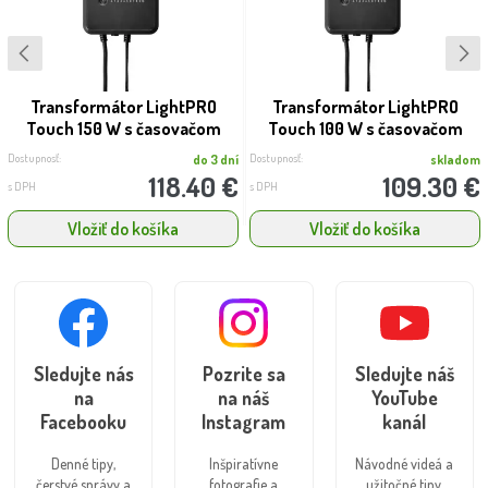
Transformátor LightPRO
Transformátor LightPRO
Touch 150 W s časovačom
Touch 100 W s časovačom
Dostupnosť:
Dostupnosť:
do 3 dní
skladom
118.40 €
109.30 €
s DPH
s DPH
Vložiť do košíka
Vložiť do košíka
Sledujte nás
Pozrite sa
Sledujte náš
na
na náš
YouTube
Facebooku
Instagram
kanál
Denné tipy,
Inšpiratívne
Návodné videá a
čerstvé správy a
fotografie a
užitočné tipy.