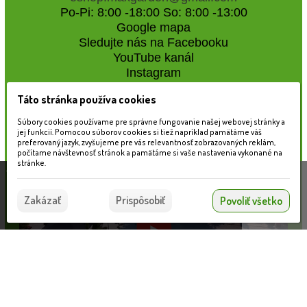
Po-Pi: 8:00 -18:00 So: 8:00 -13:00
Google mapa
Sledujte nás na Facebooku
YouTube kanál
Instagram
Táto stránka používa cookies
Naše záhradné centrum
Súbory cookies používame pre správne fungovanie našej webovej stránky a
jej funkcií. Pomocou súborov cookies si tiež napríklad pamätáme váš
preferovaný jazyk, zvyšujeme pre vás relevantnosť zobrazovaných reklám,
počítame návštevnosť stránok a pamätáme si vaše nastavenia vykonané na
stránke.
Táto stránka používa súbory cookies, ktoré nám
pomáhajú poskytovať služby. Používaním našich
Súhlasím
Zakázať
Prispôsobiť
Povoliť všetko
služieb vyjadrujete súhlas s používaním súborov
cookies.
Viac informácií nájdete tu.
Transformátor GARDEN LIGHTS 60W (Eco-design), vonkajší
Informácie pre zákazníkov
VLOŽIŤ DO KOŠÍKA
46.53 €