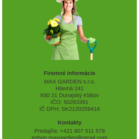
Firemné informácie
MAX GARDEN s.r.o.
Hlavná 241
930 21 Dunajský Klátov
IČO: 50283391
IČ DPH: SK2120259416
Kontakty
Predajňa: +421 907 511 578
eshop.maxgarden@gmail.com