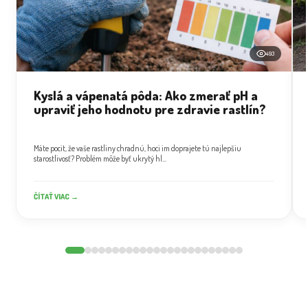
493
Kyslá a vápenatá pôda: Ako zmerať pH a
upraviť jeho hodnotu pre zdravie rastlín?
Máte pocit, že vaše rastliny chradnú, hoci im doprajete tú najlepšiu
starostlivosť? Problém môže byť ukrytý hl...
ČÍTAŤ VIAC →