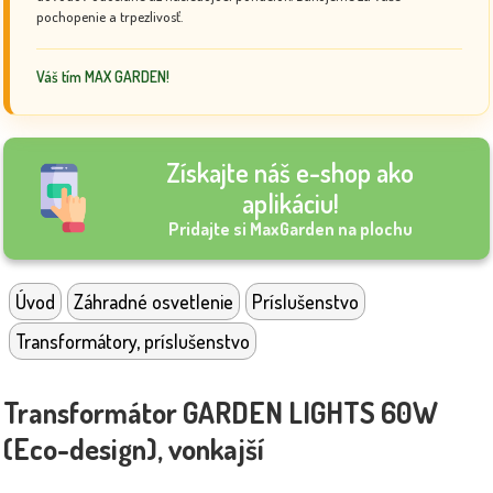
pochopenie a trpezlivosť.
Váš tím MAX GARDEN!
Získajte náš e-shop ako
aplikáciu!
Pridajte si MaxGarden na plochu
Úvod
Záhradné osvetlenie
Príslušenstvo
Transformátory, príslušenstvo
Transformátor GARDEN LIGHTS 60W
(Eco-design), vonkajší