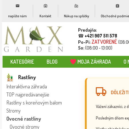
napíšte nám
Kontakt
Nákup na splátky
Obchodné podmie
Predajňa:
☎
+421 907 511 578
ZATVORENÉ
Po-Pi:
(08:0
So:
(08:00 - 13:00)
KATEGÓRIE
BLOG
MOJA ZÁHRADA
O 
Rastliny
Interaktívna záhrada
DÔLEŽIT
TOP najpredávanejšie
Rastliny s koreňovým balom
Vážení zákazníci, z 
Stromy
Posledným dňom exp
Ovocné rastliny
Ovocné stromy
Všetky objednávky p