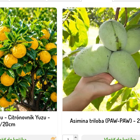
 všeobecnosti odolné, ale môže byť napadnuté voškami, molicami alebo p
častí rastliny a ekologická ochrana. Dobré vetranie a správne stanovišt
du
sobené našim podmienkam a venujte pozornosť ich opeľovacím nárokom. 
 organické hnojenie a pravidelná starostlivosť vám zabezpečia bohatú a kv
.
zu - Citrónovník Yuzu -
Asimina triloba (PAW-PAW) -
0/20cm
ožiť do košíka
Vložiť do košíka