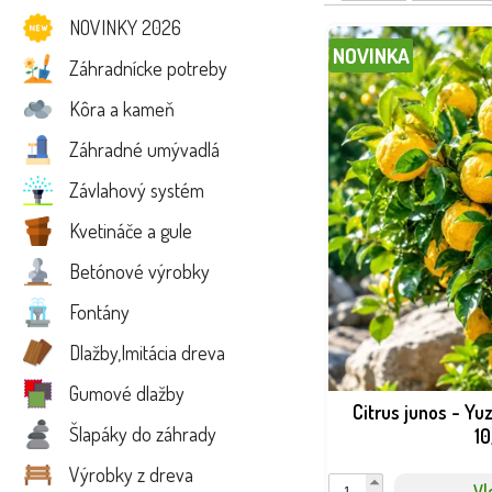
Netradičné ovocie je vo
NOVINKY 2026
odstránenie poškodených 
NOVINKA
Záhradnícke potreby
Tipy pre bohatú úro
Kôra a kameň
Vyberajte odrody prispô
Záhradné umývadlá
samoopelivé. Mulčovanie,
maximum chuti a výživy
Závlahový systém
Kvetináče a gule
Betónové výrobky
Fontány
Dlažby,Imitácia dreva
Gumové dlažby
Citrus junos - Yu
Šlapáky do záhrady
1
Výrobky z dreva
Vl