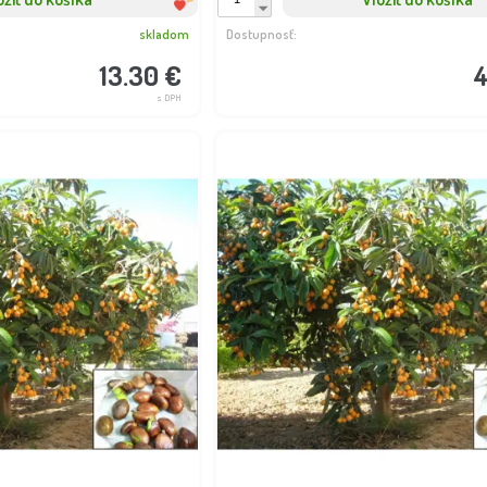
skladom
Dostupnosť:
13.30 €
4
s DPH