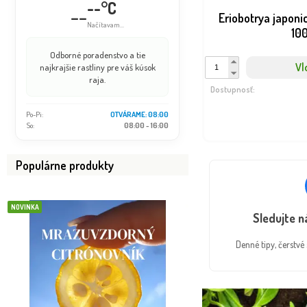
--°C
--
Eriobotrya japoni
Načítavam...
10
Odborné poradenstvo a tie
Vl
najkrajšie rastliny pre váš kúsok
raja.
Dostupnosť:
Po-Pi:
OTVÁRAME: 08:00
So:
08:00 - 16:00
Populárne produkty
NOVINKA
BOMBA
Sledujte 
Denné tipy, čerstv
VIP FOTKA