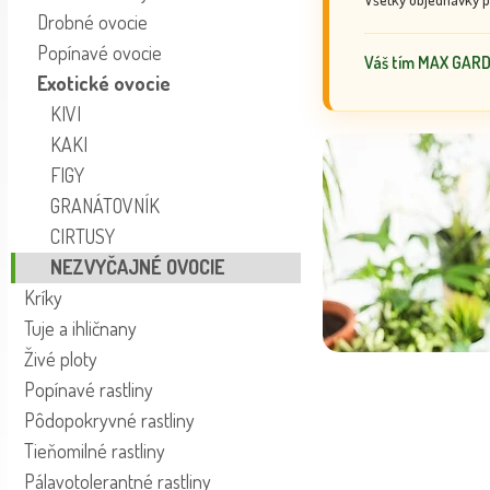
Drobné ovocie
Popínavé ovocie
Váš tím MAX GAR
Exotické ovocie
KIVI
KAKI
FIGY
GRANÁTOVNÍK
CIRTUSY
NEZVYČAJNÉ OVOCIE
Kríky
Tuje a ihličnany
Živé ploty
Popínavé rastliny
Pôdopokryvné rastliny
Tieňomilné rastliny
Pálavotolerantné rastliny