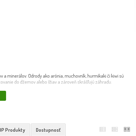
v a minerálov. Odrody ako arónia, muchovník, hurmikaki či kiwi sú
acovanie do džemov alebo štiav a zároveň skrášľujú záhradu.
 Pri výsadbe rastlín s koreňovým balom zachovajte obal, len mierne
vlhkosť. V prvých rokoch je dôležité pravidelné zavlažovanie a ochrana
OP Produkty
Dostupnosť