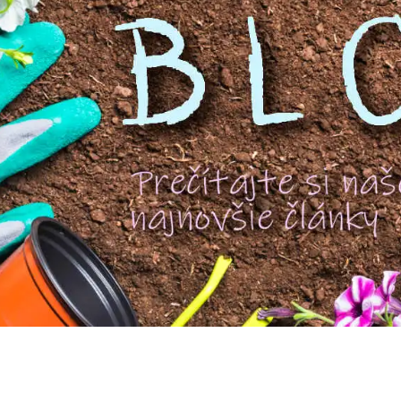
 Fotka pred
Citrus junos - Yuzu - Citrónovník Yuzu
ou
- 10/20cm...
Dostupnosť:
skladom
skladom
1.00 €
13.30 €
s DPH