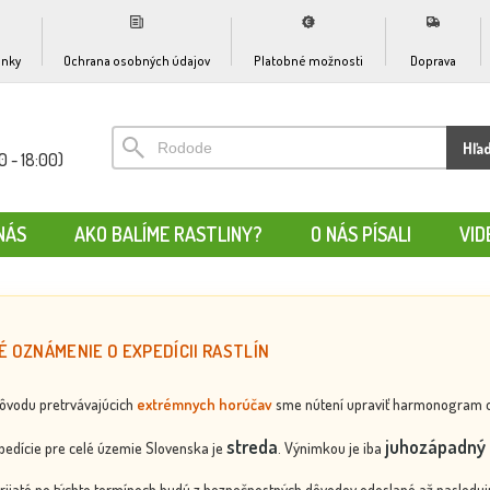
nky
Ochrana osobných údajov
Platobné možnosti
Doprava
Hľa
0 - 18:00)
NÁS
AKO BALÍME RASTLINY?
O NÁS PÍSALI
VID
É OZNÁMENIE O EXPEDÍCII RASTLÍN
dôvodu pretrvávajúcich
extrémnych horúčav
sme nútení upraviť harmonogram odos
streda
juhozápadný 
edície pre celé územie Slovenska je
. Výnimkou je iba
rijaté po týchto termínoch budú z bezpečnostných dôvodov odoslané až nasledujú