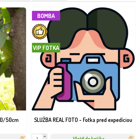
lesňami pri dlhodobo vlhkom počasí. Prevenciou je pravidelný rez,
e výrazne znižujú riziko chorôb.
BOMBA
Niektoré druhy potrebujú samčie a samičie rastliny, iné sú
alitnú úrodu. Plody zbierajte v plnej zrelosti, aby ste získali
VIP FOTKA
 20/50cm
SLUŽBA REAL FOTO - Fotka pred expedíciou
Vložiť do košíka