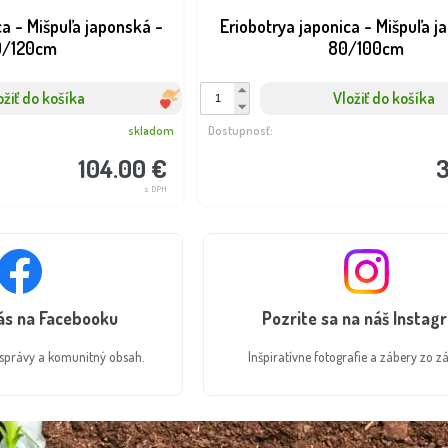
ca - Mišpuľa japonská -
Eriobotrya japonica - Mišpuľa j
0/120cm
80/100cm
ožiť do košíka
Vložiť do košíka
skladom
Dostupnosť:
104.00 €
3
s DPH
NOVINKA
nás na Facebooku
Pozrite sa na náš Instag
é správy a komunitný obsah.
Inšpiratívne fotografie a zábery zo zá