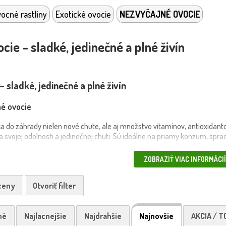
ocné rastliny
Exotické ovocie
NEZVYČAJNÉ OVOCIE
cie – sladké, jedinečné a plné živín
 sladké, jedinečné a plné živín
né ovocie
a do záhrady nielen nové chute, ale aj množstvo vitamínov, antioxidanto
 svojej odolnosti a jedinečnej chuti. Sú ideálne na priamy konzum, spr
osť
ZOBRAZIŤ VIAC INFORMÁCIÍ
ocných druhov vyžaduje slnečné stanovište a priepustnú, humóznu pôdu.
ýsadbe pôdu dôkladne zavlažte a zamulčujte, aby ste udržali optimálnu 
 ceny
Otvoriť filter
i.
né
Najlacnejšie
Najdrahšie
Najnovšie
AKCIA / T