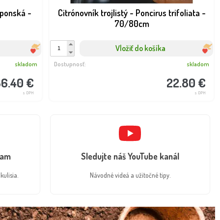
aponská -
Citrónovník trojlistý - Poncirus trifoliata -
70/80cm
Vložiť do košíka
skladom
Dostupnosť:
skladom
6.40 €
22.80 €
s DPH
s DPH
ram
Sledujte náš YouTube kanál
kulisia.
Návodné videá a užitočné tipy.