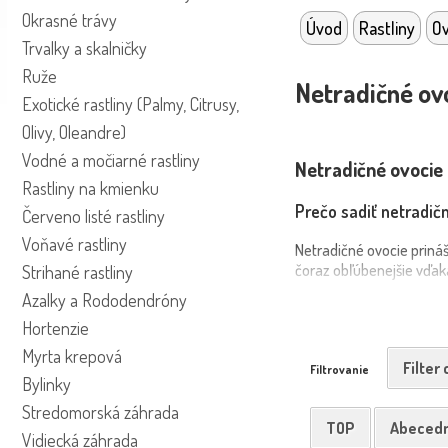
Okrasné trávy
Úvod
Rastliny
Ov
Trvalky a skalničky
Ruže
Netradičné ovo
Exotické rastliny (Palmy, Citrusy,
Olivy, Oleandre)
Vodné a močiarné rastliny
Netradičné ovocie –
Rastliny na kmienku
Prečo sadiť netradič
Červeno listé rastliny
Voňavé rastliny
Netradičné ovocie prináš
čoraz obľúbenejšie vďaka
Strihané rastliny
Azalky a Rododendróny
Výsadba a starostliv
Hortenzie
Väčšina netradičných ov
Myrta krepová
narežte hornú časť. Po v
Filter
Filtrovanie
Bylinky
pred extrémnymi mrazm
Stredomorská záhrada
Škodcovia a choroby
TOP
Abeced
Vidiecká záhrada