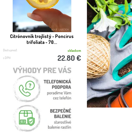
Citrónovník trojlistý - Poncirus
SLUŽBA REAL FOTO -
trifoliata - 70...
expedíci
Dostupnosť:
Dostupnosť:
skladom
22.80 €
s DPH
s DPH