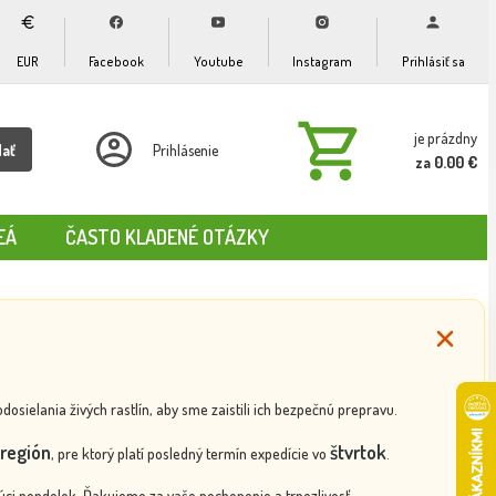
EUR
Facebook
Youtube
Instagram
Prihlásiť sa
je prázdny
dať
Prihlásenie
za 0.00 €
EÁ
ČASTO KLADENÉ OTÁZKY
ielania živých rastlín, aby sme zaistili ich bezpečnú prepravu.
región
štvrtok
, pre ktorý platí posledný termín expedície vo
.
ci pondelok. Ďakujeme za vaše pochopenie a trpezlivosť.