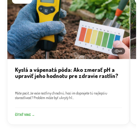
491
Kyslá a vápenatá pôda: Ako zmerať pH a
upraviť jeho hodnotu pre zdravie rastlín?
Máte pocit, že vaše rastliny chradnú, hoci im doprajete tú najlepšiu
starostlivosť? Problém môže byť ukrytý hl...
ČÍTAŤ VIAC →