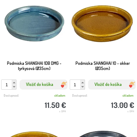
Podmiska SHANGHAI 1DB DMG -
Podmiska SHANGHAI 1O - okker
tyrkysová (Ø35cm)
(Ø35cm)
Vložiť do košíka
Vložiť do košíka
Dostupnosť:
skladom
Dostupnosť:
skladom
11.50 €
13.00 €
s DPH
s DPH