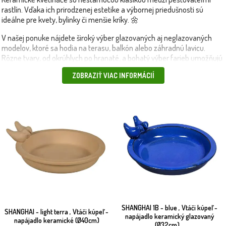
rastlín. Vďaka ich prirodzenej estetike a výbornej priedušnosti sú
ideálne pre kvety, bylinky či menšie kríky. 🌼
V našej ponuke nájdete široký výber glazovaných aj neglazovaných
modelov, ktoré sa hodia na terasu, balkón alebo záhradnú lavicu.
Rôzne tvary, od okrúhlych po hranaté, a bohatý výber farieb umožňujú
dokonalé zladiť kvetináče s vaším štýlom.
ZOBRAZIŤ VIAC INFORMÁCIÍ
Keramické kvetináče sú skvelou voľbou pre rastliny, ktoré vyžadujú
stabilné prostredie a pravidelné odvádzanie vlhkosti. V kombinácii s
plastovými
alebo
betónovými kvetináčmi
vytvárajú vyvážený vizuálny
efekt vo vašej záhrade.
💡 Tip: Použite keramický kvetináč na pestovanie aromatických
byliniek ako bazalka či tymian priamo na kuchynskom okne alebo
terase.
📦 Produkty doručíme rýchlo a bezpečne – vlastnou dopravou alebo
kuriérom.
SHANGHAI 1B - blue , Vtáči kúpeľ -
SHANGHAI - light terra , Vtáči kúpeľ -
napájadlo keramický glazovaný
napájadlo keramické (Ø40cm)
(Ø32cm)...