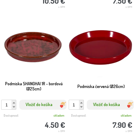
10.50 €
7.50 €
s DPH
s DPH
Podmiska SHANGHAI 1R - bordová
Podmiska červená (Ø26cm)
(Ø25cm)
Vložiť do košíka
Vložiť do košíka
Dostupnosť:
skladom
Dostupnosť:
skladom
4.50 €
7.90 €
s DPH
s DPH