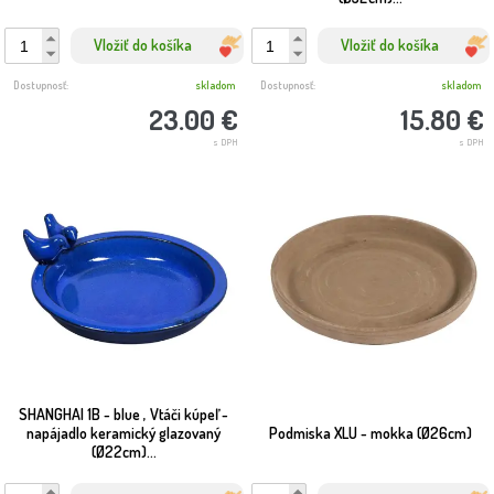
Vložiť do košíka
Vložiť do košíka
Dostupnosť:
skladom
Dostupnosť:
skladom
23.00 €
15.80 €
s DPH
s DPH
SHANGHAI 1B - blue , Vtáči kúpeľ -
napájadlo keramický glazovaný
Podmiska XLU - mokka (Ø26cm)
(Ø22cm)...