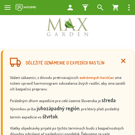
DÔLEŽITÉ OZNÁMENIE O EXPEDÍCII RASTLÍN
Vážení zákazníci, z dôvodu pretrvávajúcich
extrémnych horúčav
sme
nútení upraviť harmonogram odosielania živých rastlín, aby sme zaistili
ich bezpečnú prepravu.
streda
Posledným dňom expedície pre celé územie Slovenska je
.
juhozápadný región
Výnimkou je iba
, pre ktorý platí posledný
štvrtok
termín expedície vo
.
Všetky objednávky prijaté po týchto termínoch budú z bezpečnostných
dôvodov odoslané až nasledujúci pondelok. Ďakujeme za vaše