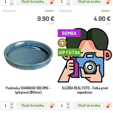
Vložiť do košíka
Vložiť do košíka
Dostupnosť:
skladom
Dostupnosť:
skladom
9.90 €
4.90 €
s DPH
s DPH
BOMBA
VIP FOTKA
Podmiska SHANGHAI 1DB DMG -
SLUŽBA REAL FOTO - Fotka pred
tyrkysová (Ø45cm)
expedíciou
Vložiť do košíka
Vložiť do košíka