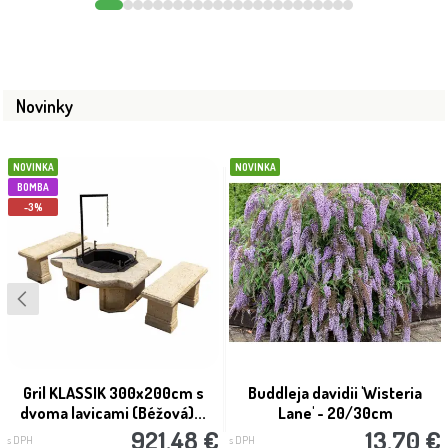
Novinky
NOVINKA
NOVINKA
BOMBA
-3%
Gril KLASSIK 300x200cm s
Buddleja davidii 'Wisteria
dvoma lavicami (Béžová)...
Lane' - 20/30cm
921.48 €
13.70 €
s DPH
s DPH