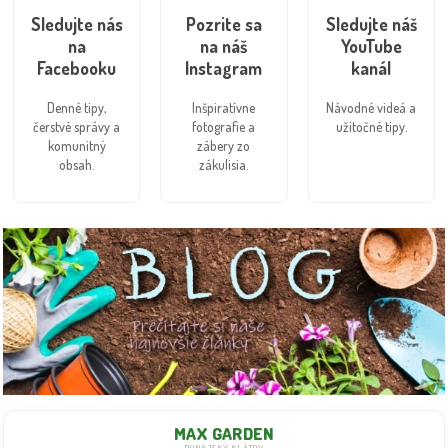
Sledujte nás
Pozrite sa
Sledujte náš
na
na náš
YouTube
Facebooku
Instagram
kanál
Denné tipy,
Inšpiratívne
Návodné videá a
čerstvé správy a
fotografie a
užitočné tipy.
komunitný
zábery zo
obsah.
zákulisia.
MAX GARDEN
DUNAJSKÝ KLÁTOV