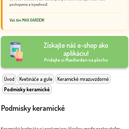
pochopenie a trpezlivosť.
Váš tím MAX GARDEN!
Získajte náš e-shop ako
aplikáciu!
Pridajte si MaxGarden na plochu
Úvod
Kvetináče a gule
Keramické mrazuvzdorné
Podmisky keramické
Podmisky keramické
Keramické kvetináče sú nestarnúcou klasikou medzi pestovateľmi