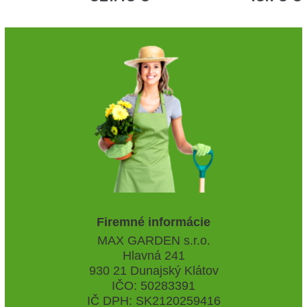
Firemné informácie
MAX GARDEN s.r.o.
Hlavná 241
930 21 Dunajský Klátov
IČO: 50283391
IČ DPH: SK2120259416