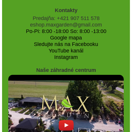
Kontakty
Predajňa: +421 907 511 578
eshop.maxgarden@gmail.com
Po-Pi: 8:00 -18:00 So: 8:00 -13:00
Google mapa
Sledujte nás na Facebooku
YouTube kanál
Instagram
Naše záhradné centrum