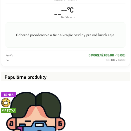
--°C
--
Načítavam...
Odborné poradenstvo a tie najkrajšie rastliny pre váš kúsok raja.
Po-Pi:
OTVORENÉ (08:00 - 18:00)
So:
08:00 - 16:00
Populárne produkty
BOMBA
VIP FOTKA