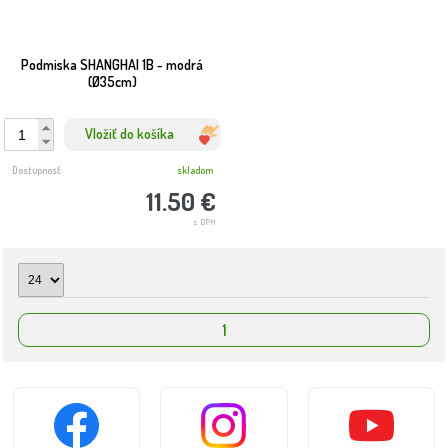
Podmiska SHANGHAI 1B - modrá
(Ø35cm)
Vložiť do košíka
Dostupnosť:
skladom
11.50 €
s DPH
1