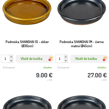
Podmiska SHANGHAI 1O - okker
Podmiska SHANGHAI 1M - čierna
(Ø30cm)
matná (Ø45cm)
Vložiť do košíka
Vložiť do košíka
Dostupnosť:
skladom
Dostupnosť:
skladom
9.00 €
27.00 €
s DPH
s DPH