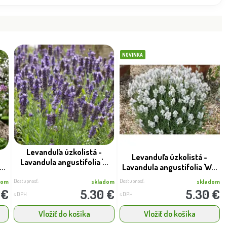
Dostupnosť:
skladom
sk
10.60 €
13.7
s DPH
NOVINKA
Levanduľa úzkolistá -
Levanduľa úzkolistá -
Lavandula angustifolia '...
..
Lavandula angustifolia 'W...
Dostupnosť:
Dostupnosť:
dom
skladom
skladom
 €
5.30 €
5.30 €
s DPH
s DPH
Vložiť do košíka
Vložiť do košíka