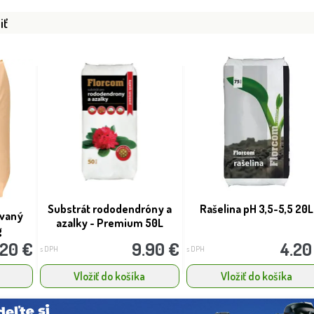
iť
Substrát rododendróny a
Rašelina pH 3,5-5,5 20L
ovaný
azalky - Premium 50L
g
.20 €
9.90 €
4.20
s DPH
s DPH
Vložiť do košíka
Vložiť do košíka