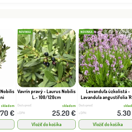
 Rockstars Red´
Dostupnosť:
Dostupnosť:
skladom
skladom
10.50 €
16.00 €
s DPH
s DPH
NOVINKA
NOVINKA
 Nobilis
Vavrín pravý - Laurus Nobilis
Levanduľa úzkolistá -
ni
L.- 100/120cm
Lavandula angustifolia 'R.
Dostupnosť:
Dostupnosť:
skladom
skladom
skla
.70 €
25.20 €
5.30
s DPH
s DPH
a
Vložiť do košíka
Vložiť do košíka