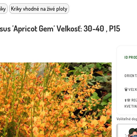
íky
Kríky vhodné na živé ploty
sus 'Apricot Gem' Veľkosť: 30-40 , P15
ID PRO
ORIEN
🗑️ VEĽ
⬆️🌸 R
KVETIN
Voliteľné do