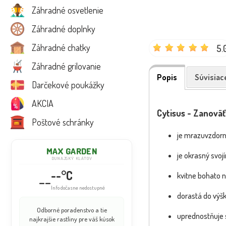
Záhradné osvetlenie
Záhradné doplnky
Záhradné chatky
5.
Záhradné grilovanie
Popis
Súvisiac
Darčekové poukážky
AKCIA
Cytisus - Zanoväť
Poštové schránky
je mrazuvzdorný
MAX GARDEN
je okrasný svo
DUNAJSKÝ KLÁTOV
--°C
--
kvitne bohato 
Info dočasne nedostupné
dorastá do výšk
Odborné poradenstvo a tie
uprednostňuje 
najkrajšie rastliny pre váš kúsok