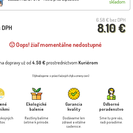
skladom
6.58 €
bez DPH
8.10 €
s DPH
🙁 Oops! žiaľ momentálne nedostupné
na dopravy už od
4.50 €
prostredníctvom
Kuriérom
(Vyhradzujeme si právo tlačových chýb a zmeny cien)
rené
Ekologické
Garancia
Odborné
níkmi
balenie
kvality
poradenstvo
pokojných
Rastliny balíme
Dodávame len
Sme tu pre vás,
tov.
šetrne k prírode.
zdravé a vitálne
radi poradíme.
sadenice.