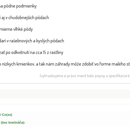
 na pôdne podmienky
rí aj v chudobnejších pôdach
mierne vlhké pôdy
 darí v rašelinových a kyslých pôdach
ať po odkvitnutí na cca ½ z rastliny
Dráč Thunbergov - Berberis
Buddle
NOVINKA
NOVINKA
thunbergii ´Bagatelle...
 do nízkych kmienkov, a tak nám záhrady môže zdobiť vo forme malého 
(vyhradzujeme si právo meniť tieto popisy a špecifikácie
 / Co(xx)
 (bez kvetináča):