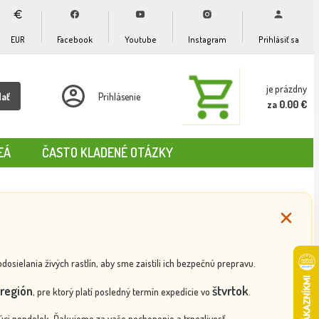
EUR
Facebook
Youtube
Instagram
Prihlásiť sa
je prázdny
dať
Prihlásenie
za 0.00 €
EÁ
ČASTO KLADENÉ OTÁZKY
ielania živých rastlín, aby sme zaistili ich bezpečnú prepravu.
región
štvrtok
, pre ktorý platí posledný termín expedície vo
.
ci pondelok. Ďakujeme za vaše pochopenie a trpezlivosť.