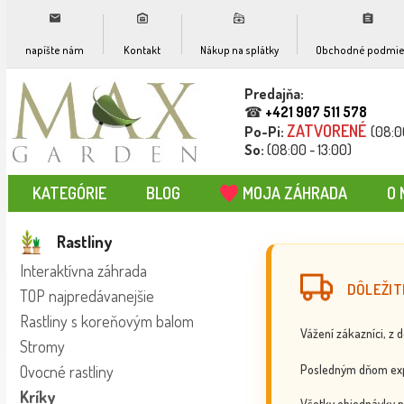
napíšte nám
Kontakt
Nákup na splátky
Obchodné podmie
Predajňa:
☎
+421 907 511 578
ZATVORENÉ
Po-Pi:
(08:0
So:
(08:00 - 13:00)
KATEGÓRIE
BLOG
MOJA ZÁHRADA
O 
Rastliny
Interaktívna záhrada
DÔLEŽIT
TOP najpredávanejšie
Rastliny s koreňovým balom
Vážení zákazníci, z 
Stromy
Posledným dňom exp
Ovocné rastliny
Kríky
Všetky objednávky p