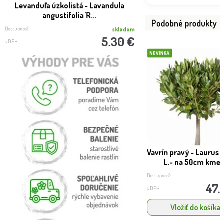
Levanduľa úzkolistá - Lavandula
Buddleja davidii ´Little
angustifolia 'R...
Podobné produkty
Dostupnosť:
Dostupnosť:
skladom
5.30 €
s DPH
s DPH
NOVINKA
Vavrín pravý - Laurus
L.- na 50cm kme
Dostupnosť:
47
s DPH
Vložiť do košík