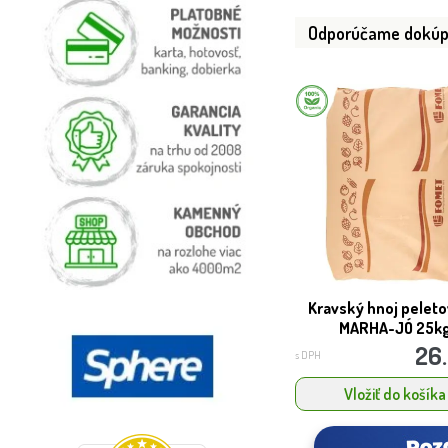
Odporúčame dokúp
Kravský hnoj pelet
MARHA-JÓ 25k
26
s DPH
Vložiť do košíka