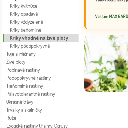
Kríky kvitnúce
Kríky opadavé
Váš tím MAX GAR
Kríky vždyzelené
Kríky tieňomilné
Kríky vhodné na živé ploty
Kríky pôdopokryvné
Tuje a ihličnany
Živé ploty
Popínavé rastliny
Pôdopokryvné rastliny
Tieňomilné rastliny
Pálavotolerantné rastliny
Okrasné trávy
Trvalky a skalničky
Ruže
Exotické rastliny (Palmy, Citrusy,