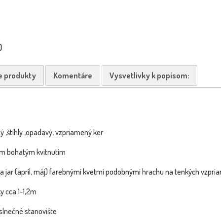
0
e produkty
Komentáre
Vysvetlivky k popisom:
 ,štíhly ,opadavý, vzpriamený ker
jím bohatým kvitnutím
na jar (apríl, máj) farebnými kvetmi podobnými hrachu na tenkých vzpr
y cca 1-1,2m
slnečné stanovište