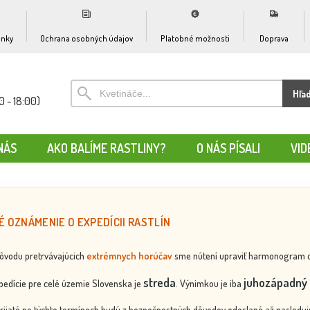
nky
Ochrana osobných údajov
Platobné možnosti
Doprava
Hľa
0 - 18:00)
NÁS
AKO BALÍME RASTLINY?
O NÁS PÍSALI
VID
É OZNÁMENIE O EXPEDÍCII RASTLÍN
dôvodu pretrvávajúcich
extrémnych horúčav
sme nútení upraviť harmonogram odos
streda
juhozápadný 
edície pre celé územie Slovenska je
. Výnimkou je iba
rijaté po týchto termínoch budú z bezpečnostných dôvodov odoslané až nasledujú