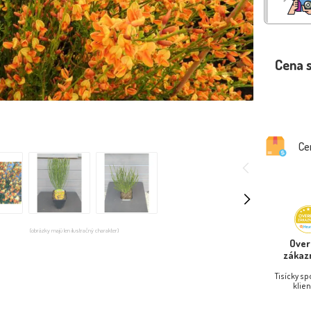
Cena 
Ce
(obrázky majú len ilustračný charakter)
Ove
zákaz
Tisícky s
klien