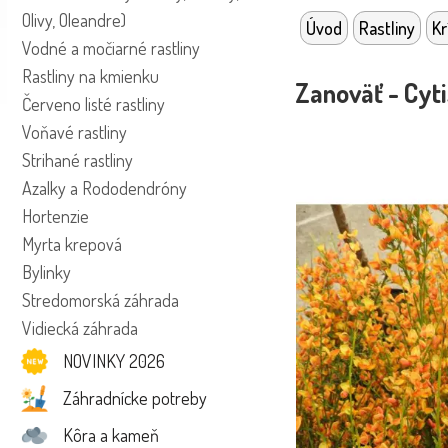
Olivy, Oleandre)
Úvod
Rastliny
Kr
Vodné a močiarné rastliny
Rastliny na kmienku
Zanoväť - Cyti
Červeno listé rastliny
Voňavé rastliny
Strihané rastliny
Azalky a Rododendróny
Hortenzie
Myrta krepová
Bylinky
Stredomorská záhrada
Vidiecká záhrada
NOVINKY 2026
Záhradnícke potreby
Kôra a kameň