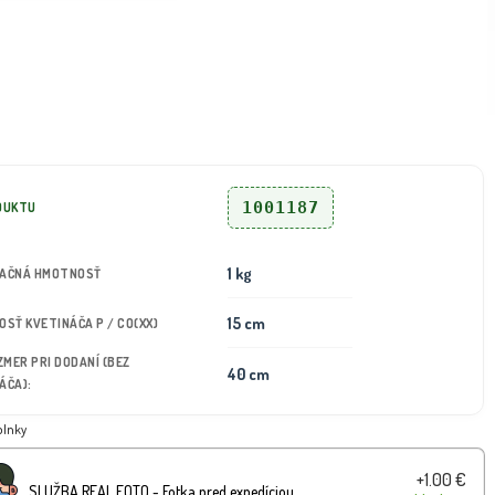
1001187
DUKTU
1 kg
TAČNÁ HMOTNOSŤ
15 cm
KOSŤ KVETINÁČA P / CO(XX)
OZMER PRI DODANÍ (BEZ
40 cm
ÁČA):
plnky
+1.00 €
SLUŽBA REAL FOTO - Fotka pred expedíciou