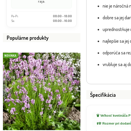
raja.
nie je náročná
Po-Pi:
08:00 - 18:00
dobre sa jej da
So:
08:00 - 16:00
uprednostňuje 
Populárne produkty
najlepšie sa jej
odporúča sa rez
NOVINKA
NOVINKA
vrubluje sa aj
Špecifikácia
🗑️ Veľkosť kvetináča P
⬆️🌸 Rozmer pri dodaní