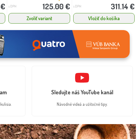
 €
125.00 €
311.14 €
s DPH
s DPH
Zvoliť variant
Vložiť do košíka
ram
Sledujte náš YouTube kanál
kulisia.
Návodné videá a užitočné tipy.