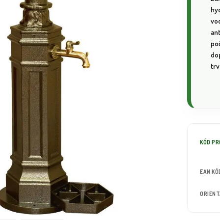
hy
vo
an
poč
dop
tr
KÓD P
EAN KÓ
ORIEN