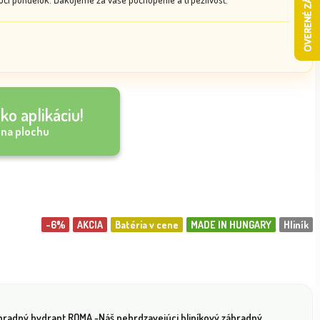
ko aplikáciu!
 na plochu
-6%
AKCIA
Batéria v cene
MADE IN HUNGARY
Hliník
hradný hydrant ROMA -Náš nehrdzavejúci hliníkový záhradný