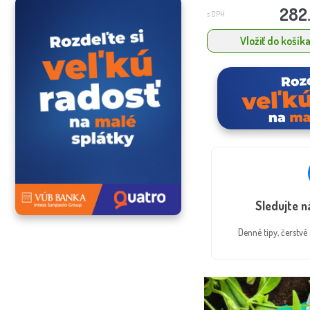
282
s DPH
Vložiť do košík
Sledujte 
Denné tipy, čerstv