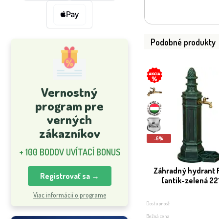
Podobné produkty
Vernostný
program pre
verných
zákazníkov
-6%
+ 100 BODOV UVÍTACÍ BONUS
Záhradný hydrant
Registrovať sa →
(antik-zelená 22
Viac informácií o programe
Dostupnosť:
Bežná cena