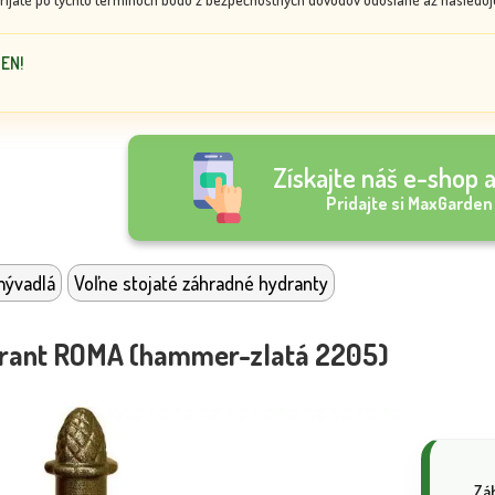
DEN!
Získajte náš e-shop a
Pridajte si MaxGarden
mývadlá
Voľne stojaté záhradné hydranty
rant ROMA (hammer-zlatá 2205)
Zá