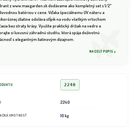
drant z www.maxgarden.sk dodávame ako kompletný set s 1/2"
dovodnou batériou v cene. Vďaka špeciálnemu UV náteru a
tikoróznej zliatine odoláva stĺpik na vodu všetkým vrtochom
asia bez straty krásy. Využite praktický držiak na vedro a
rajte si luxusnú záhradnú studňu, ktorá spája doživotnú
vácnosť s elegantným liatinovým dizajnom.
NA CELÝ POPIS ↓
2240
RODUKTU
2240
D
10 kg
TAČNÁ HMOTNOSŤ