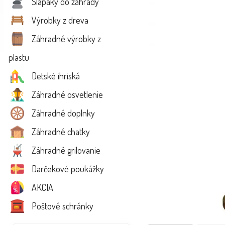
Šlapáky do záhrady
Výrobky z dreva
Záhradné výrobky z
plastu
Detské ihriská
Záhradné osvetlenie
Záhradné doplnky
Záhradné chatky
Záhradné grilovanie
Darčekové poukážky
AKCIA
Poštové schránky