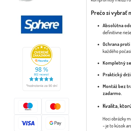
Prečo si vybrať 
Absolútna odo
definitívne rie
Ochrana proti
každého počasi
Kompletný set
Praktický drži
Montáž bez tr
zadarmo.
Kvalita, kto
Hoci obrázky ma
– je to kúsok a