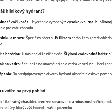
náš hliníkový hydrant?
lnosť voči korózii:
Hydrant je vyrobený z
vysokokvalitnej hliníkovej
šenie pre vašu záhradu.
 slnku a mrazu:
Špeciálny náter s
UV filtrom
chráni farbu pred vybledn
a.
 s batériou:
U nás neplatíte nič navyše.
Štýlová vodovodná batéria 1
ak na vedro:
Zabudnite na únavné držanie vedra vo vzduchu. Inteligentn
ápenia:
Do predpripravených otvorov hydrant ukotvíte bleskovo pomoco
rú uvidíte na prvý pohľad
jú ilustračný charakter, precízne spracovanie a robustnosť našich produ
rchitektúry, ktorý zvýši hodnotu vášho pozemku.