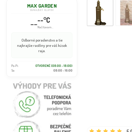
MAX GARDEN
DUNAJSKÝ KLÁTOV
--°C
--
Načítavam...
Odborné poradenstvo a tie
najkrajšie rastliny pre váš kúsok
raja.
Po-Pi:
OTVORENÉ (08:00 - 18:00)
So:
08:00 - 16:00
5.