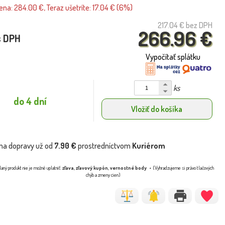
na: 284.00 €, Teraz ušetríte: 17.04 € (6%)
217.04 €
bez DPH
266.96 €
s DPH
Vypočítať splátku
ks
do 4 dní
Vložiť do košíka
na dopravy už od
7.90 €
prostredníctvom
Kuriérom
aný produkt nie je možné uplatniť:
zľava, zľavový kupón, vernostné body
(Vyhradzujeme si právo tlačových
chýb a zmeny cien)