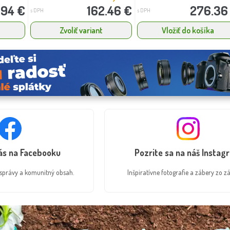
.94 €
162.46 €
276.36
s DPH
s DPH
a
Zvoliť variant
Vložiť do košíka
nás na Facebooku
Pozrite sa na náš Instag
é správy a komunitný obsah.
Inšpiratívne fotografie a zábery zo zá