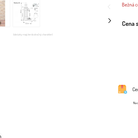
Bežná ce
Cena 
(obrázky majú len ilustračný charakter)
Ce
Na d
0