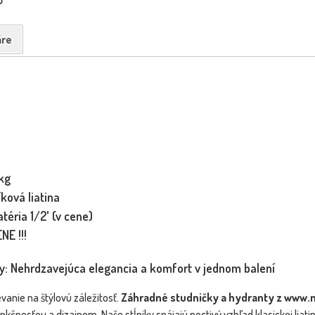
re
kg
íková liatina
téria 1/2' (v cene)
NE !!!
y: Nehrdzavejúca elegancia a komfort v jednom balení
anie na štýlovú záležitosť.
Záhradné studničky a hydranty z www
čnosťou a dizajnom. Naše stĺpiky spájajú poctivý vzhľad klasickej liati