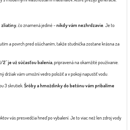
 zliatiny
, čo znamená jediné –
nikdy vám nezhrdzavie
. Je to
utím a povrch pred ošúchaním, takže studnička zostane krásna za
/2" je už súčasťou balenia
, pripravená na okamžité používanie.
ý držiak vám umožní vedro položiť a v pokoji napustiť vodu.
u 3 skrutiek.
Šróby a hmoždinky do betónu vám pribalíme
ktov vás presvedčia hneď po vybalení. Je to viac než len zdroj vody