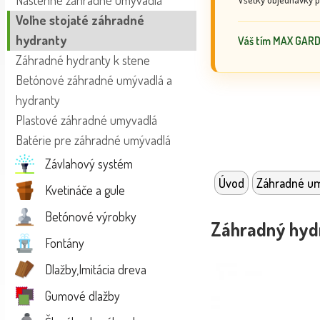
Nástenné záhradné umývadlá
Voľne stojaté záhradné
hydranty
Váš tím MAX GAR
Záhradné hydranty k stene
Betónové záhradné umývadlá a
hydranty
Plastové záhradné umyvadlá
Batérie pre záhradné umývadlá
Závlahový systém
Úvod
Záhradné u
Kvetináče a gule
Betónové výrobky
Záhradný hyd
Fontány
Dlažby,Imitácia dreva
Gumové dlažby