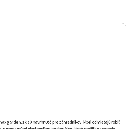
.maxgarden.sk
sú navrhnuté pre záhradníkov, ktorí odmietajú robiť
ny s modernými vlastnosťami materiálov, ktoré prežijú generácie.