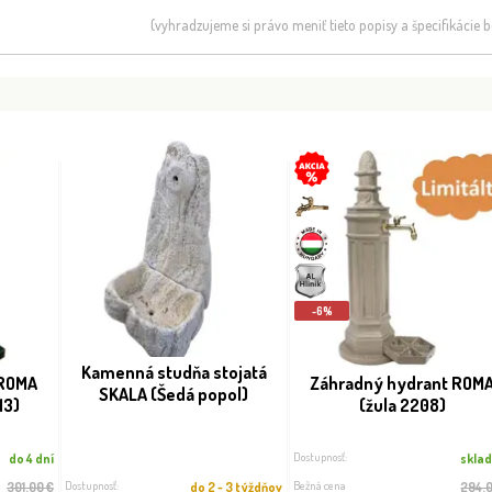
(vyhradzujeme si právo meniť tieto popisy a špecifikácie
-6%
Kamenná studňa stojatá
 ROMA
Záhradný hydrant ROM
SKALA (Šedá popol)
13)
(žula 2208)
Dostupnosť:
do 4 dní
skla
Dostupnosť:
Bežná cena
301.00 €
do 2 - 3 týždňov
294.