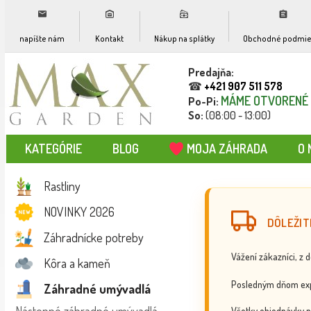
napíšte nám
Kontakt
Nákup na splátky
Obchodné podmie
Predajňa:
☎
+421 907 511 578
MÁME OTVORENÉ
Po-Pi:
So:
(08:00 - 13:00)
KATEGÓRIE
BLOG
MOJA ZÁHRADA
O 
Rastliny
NOVINKY 2026
DÔLEŽIT
Záhradnícke potreby
Vážení zákazníci, z 
Kôra a kameň
Posledným dňom exp
Záhradné umývadlá
Všetky objednávky p