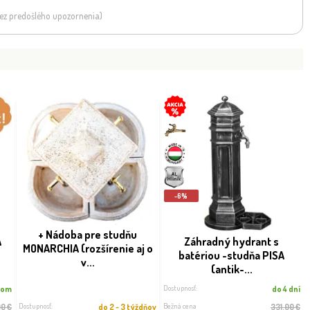
 bez predošlého upozornenia)
-6%
+ Nádoba pre studňu
A
Záhradný hydrant s
MONARCHIA (rozšírenie aj o
batériou -studňa PISA
v...
(antik-...
Dostupnosť:
dom
do 4 dní
Dostupnosť:
Bežná cena
00 €
do 2 - 3 týždňov
331.00 €