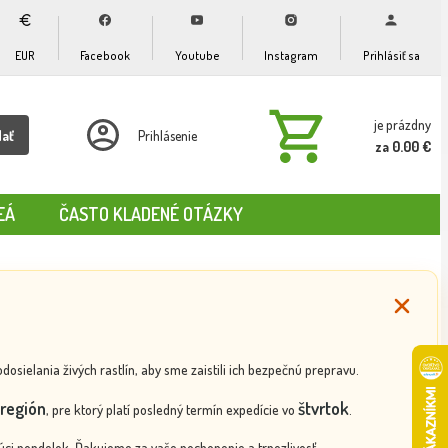
EUR
Facebook
Youtube
Instagram
Prihlásiť sa
je prázdny
dať
Prihlásenie
za 0.00 €
EÁ
ČASTO KLADENÉ OTÁZKY
ielania živých rastlín, aby sme zaistili ich bezpečnú prepravu.
región
štvrtok
, pre ktorý platí posledný termín expedície vo
.
ci pondelok. Ďakujeme za vaše pochopenie a trpezlivosť.