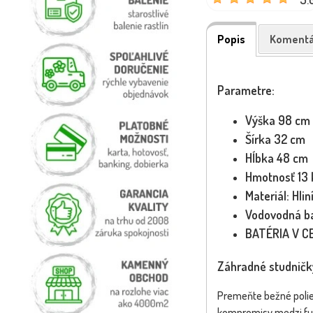
Popis
Komentá
Parametre:
Výška 98 cm
Šírka 32 cm
Hĺbka 48 cm
Hmotnosť 13 
Materiál: Hlin
Vodovodná ba
BATÉRIA V CE
Záhradné studničk
Premeňte bežné poliev
kompromisy medzi funk