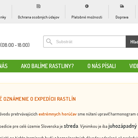
nky
Ochrana osobných údajov
Platobné možnosti
Doprava
Hľa
(08:00 - 18:00)
NÁS
AKO BALÍME RASTLINY?
O NÁS PÍSALI
VID
É OZNÁMENIE O EXPEDÍCII RASTLÍN
dôvodu pretrvávajúcich
extrémnych horúčav
sme nútení upraviť harmonogram odos
streda
juhozápadný 
edície pre celé územie Slovenska je
. Výnimkou je iba
rijaté po týchto termínoch budú z bezpečnostných dôvodov odoslané až nasledujú