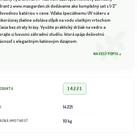
drant z www.maxgarden.sk dodávame ako kompletný set s 1/2"
dovodnou batériou v cene. Vďaka špeciálnemu UV náteru a
tikoróznej zliatine odoláva stĺpik na vodu všetkým vrtochom
asia bez straty krásy. Využite praktický držiak na vedro a
rajte si luxusnú záhradnú studňu, ktorá spája doživotnú
vácnosť s elegantným liatinovým dizajnom.
NA CELÝ POPIS ↓
14221
RODUKTU
14221
D
10 kg
TAČNÁ HMOTNOSŤ