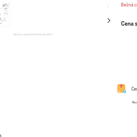
Bežná ce
Cena 
(obrázky majú len ilustračný charakter)
Ce
Na d
0