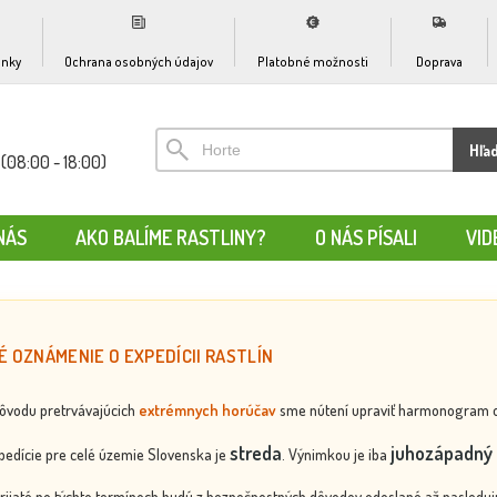
nky
Ochrana osobných údajov
Platobné možnosti
Doprava
Hľa
(08:00 - 18:00)
NÁS
AKO BALÍME RASTLINY?
O NÁS PÍSALI
VID
É OZNÁMENIE O EXPEDÍCII RASTLÍN
dôvodu pretrvávajúcich
extrémnych horúčav
sme nútení upraviť harmonogram odos
streda
juhozápadný 
edície pre celé územie Slovenska je
. Výnimkou je iba
rijaté po týchto termínoch budú z bezpečnostných dôvodov odoslané až nasledujú