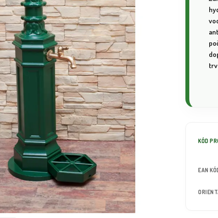
hy
vo
an
poč
dop
tr
KÓD P
EAN KÓ
ORIEN