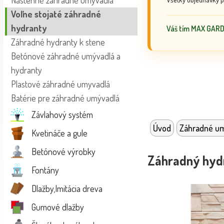
Nástenné záhradné umývadlá
Voľne stojaté záhradné
hydranty
Váš tím MAX GAR
Záhradné hydranty k stene
Betónové záhradné umývadlá a
hydranty
Plastové záhradné umyvadlá
Batérie pre záhradné umývadlá
Závlahový systém
Úvod
Záhradné u
Kvetináče a gule
Betónové výrobky
Záhradný hyd
Fontány
Dlažby,Imitácia dreva
Gumové dlažby