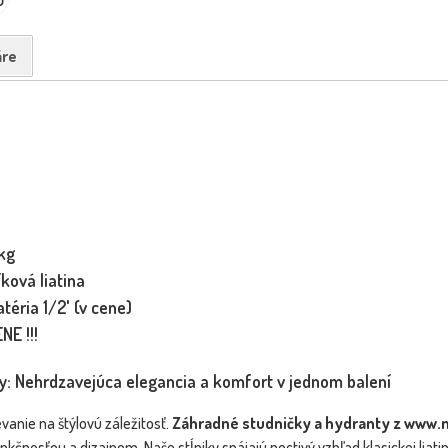
re
kg
íková liatina
téria 1/2' (v cene)
NE !!!
y: Nehrdzavejúca elegancia a komfort v jednom balení
anie na štýlovú záležitosť.
Záhradné studničky a hydranty z www
čnosťou a dizajnom. Naše stĺpiky spájajú poctivý vzhľad klasickej liati