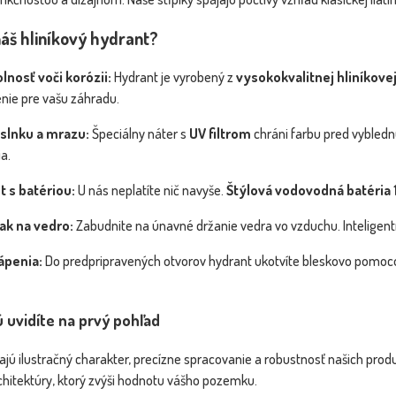
náš hliníkový hydrant?
lnosť voči korózii:
Hydrant je vyrobený z
vysokokvalitnej hliníkovej
šenie pre vašu záhradu.
 slnku a mrazu:
Špeciálny náter s
UV filtrom
chráni farbu pred vybledn
a.
 s batériou:
U nás neplatíte nič navyše.
Štýlová vodovodná batéria 1
ak na vedro:
Zabudnite na únavné držanie vedra vo vzduchu. Inteligentn
ápenia:
Do predpripravených otvorov hydrant ukotvíte bleskovo pomoco
rú uvidíte na prvý pohľad
jú ilustračný charakter, precízne spracovanie a robustnosť našich produ
rchitektúry, ktorý zvýši hodnotu vášho pozemku.