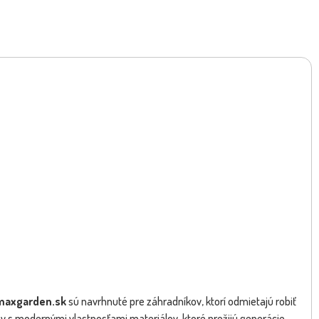
.maxgarden.sk
sú navrhnuté pre záhradníkov, ktorí odmietajú robiť
ny s modernými vlastnosťami materiálov, ktoré prežijú generácie.