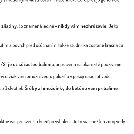
 zliatiny
, čo znamená jediné –
nikdy vám nezhrdzavie
. Je to
utím a povrch pred ošúchaním, takže studnička zostane krásna za
/2" je už súčasťou balenia
, pripravená na okamžité používanie.
ý držiak vám umožní vedro položiť a v pokoji napustiť vodu.
u 3 skrutiek.
Šróby a hmoždinky do betónu vám pribalíme
ktov vás presvedčia hneď po vybalení. Je to viac než len zdroj vody