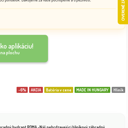
ko aplikáciu!
 na plochu
-6%
AKCIA
Batéria v cene
MADE IN HUNGARY
Hliník
hradný hydrant ROMA -Náš nehrdzavejúci hliníkový záhradný