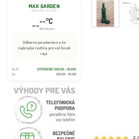
MAX GARDEN
DUNAJSKÝ KLÁTOV
--°C
--
Načítavam...
Odborné poradenstvo a tie
najkrajšie rastliny pre váš kúsok
raja.
Po-Pi:
OTVORENÉ (08:00 - 18:00)
So:
08:00 - 16:00
5.