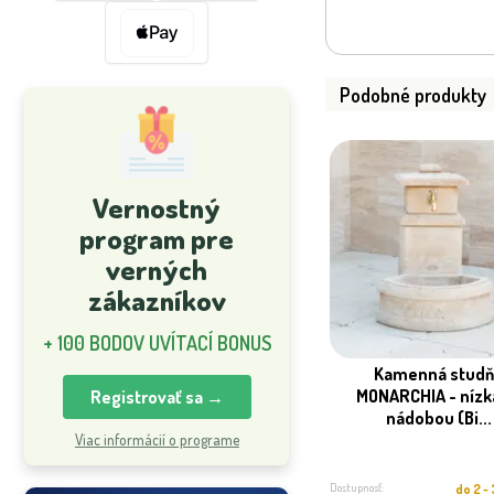
Podobné produkty
Vernostný
program pre
verných
zákazníkov
+ 100 BODOV UVÍTACÍ BONUS
Kamenná studň
MONARCHIA - nízka
Registrovať sa →
nádobou (Bi...
Viac informácií o programe
Dostupnosť:
do 2 -