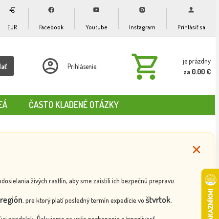
EUR
Facebook
Youtube
Instagram
Prihlásiť sa
je prázdny
dať
Prihlásenie
za 0.00 €
EÁ
ČASTO KLADENÉ OTÁZKY
ielania živých rastlín, aby sme zaistili ich bezpečnú prepravu.
región
štvrtok
, pre ktorý platí posledný termín expedície vo
.
ci pondelok. Ďakujeme za vaše pochopenie a trpezlivosť.