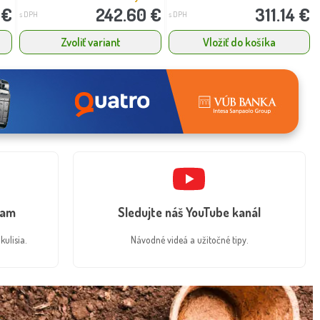
 €
242.60 €
311.14 €
s DPH
s DPH
Zvoliť variant
Vložiť do košíka
ram
Sledujte náš YouTube kanál
kulisia.
Návodné videá a užitočné tipy.