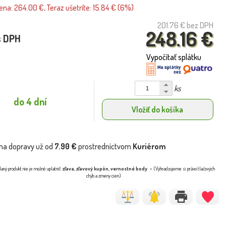
na: 264.00 €, Teraz ušetríte: 15.84 € (6%)
201.76 €
bez DPH
248.16 €
s DPH
Vypočítať splátku
ks
do 4 dní
Vložiť do košíka
na dopravy už od
7.90 €
prostredníctvom
Kuriérom
aný produkt nie je možné uplatniť:
zľava, zľavový kupón, vernostné body
(Vyhradzujeme si právo tlačových
chýb a zmeny cien)