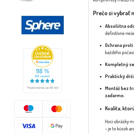
Prečo si vybrať 
Absolútna odo
definitívne rie
Ochrana proti
každého počasi
Kompletný set
Praktický drži
Montáž bez tr
zadarmo.
Kvalita, kto
Hoci obrázky ma
– je to kúsok a