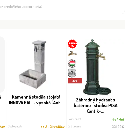
 bez predošlého upozornenia)
-6%
á
Kamenná studňa stojatá
Záhradný hydrant s
INNOVA BALI - vysoká (Ant...
batériou -studňa PISA
(antik-...
Dostupnosť:
do 4 dní
Dostupnosť:
Bežná cena
dňov
do 2 - 3 týždňov
331.00 €