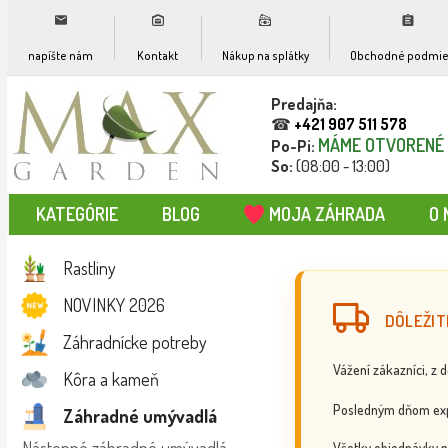
napíšte nám
Kontakt
Nákup na splátky
Obchodné podmie
Predajňa:
☎
+421 907 511 578
MÁME OTVORENÉ
Po-Pi:
So:
(08:00 - 13:00)
KATEGÓRIE
BLOG
MOJA ZÁHRADA
O 
Rastliny
NOVINKY 2026
DÔLEŽIT
Záhradnícke potreby
Vážení zákazníci, z 
Kôra a kameň
Posledným dňom exp
Záhradné umývadlá
Všetky objednávky p