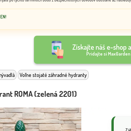
DEN!
Získajte náš e-shop a
Pridajte si MaxGarden
mývadlá
Voľne stojaté záhradné hydranty
rant ROMA (zelená 2201)
Zá