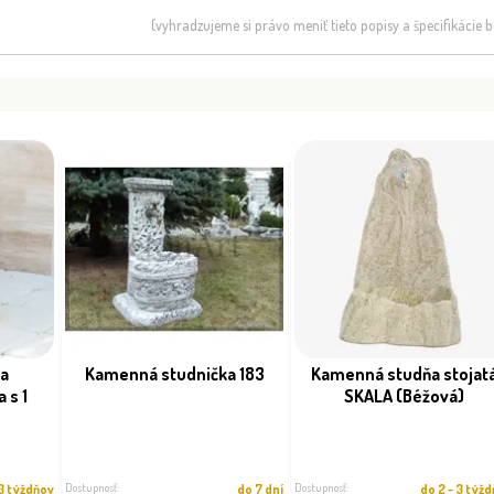
(vyhradzujeme si právo meniť tieto popisy a špecifikácie
a
Kamenná studnička 183
Kamenná studňa stojat
 s 1
SKALA (Béžová)
Dostupnosť:
Dostupnosť:
 3 týždňov
do 7 dní
do 2 - 3 týž