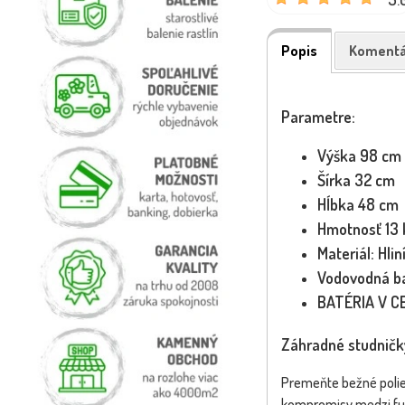
Popis
Komentá
Parametre:
Výška 98 cm
Šírka 32 cm
Hĺbka 48 cm
Hmotnosť 13 
Materiál: Hlin
Vodovodná ba
BATÉRIA V CE
Záhradné studničk
Premeňte bežné poliev
kompromisy medzi funk