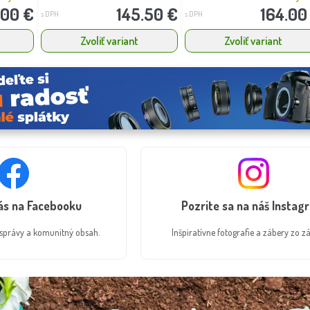
.00 €
145.50 €
164.00
s DPH
s DPH
Zvoliť variant
Zvoliť variant
nás na Facebooku
Pozrite sa na náš Instag
é správy a komunitný obsah.
Inšpiratívne fotografie a zábery zo zá